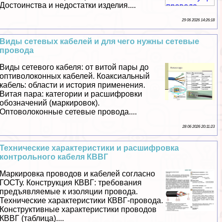
Достоинства и недостатки изделия....
29 06 2026 14:26:18
Виды сетевых кабелей и для чего нужны сетевые
провода
Виды сетевого кабеля: от витой пары до
оптиволоконных кабелей. Коаксиальный
кабель: области и история применения.
Витая пара: категории и расшифровки
обозначений (маркировок).
Оптоволоконные сетевые провода....
28 06 2026 20:11:23
Технические хаpaктеристики и расшифровка
контрольного кабеля КВВГ
Маркировка проводов и кабелей согласно
ГОСТу. Конструкция КВВГ: требования
предъявляемые к изоляции провода.
Технические хаpaктеристики КВВГ-провода.
Конструктивные хаpaктеристики проводов
КВВГ (таблица)....