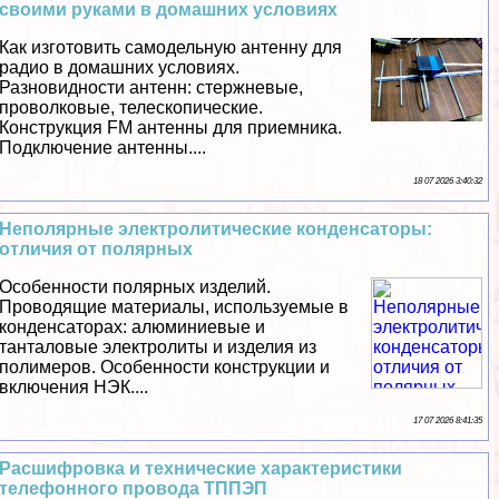
своими руками в домашних условиях
Как изготовить самодельную антенну для
радио в домашних условиях.
Разновидности антенн: стержневые,
проволковые, телескопические.
Конструкция FM антенны для приемника.
Подключение антенны....
18 07 2026 3:40:32
Неполярные электролитические конденсаторы:
отличия от полярных
Особенности полярных изделий.
Проводящие материалы, используемые в
конденсаторах: алюминиевые и
танталовые электролиты и изделия из
полимеров. Особенности конструкции и
включения НЭК....
17 07 2026 8:41:35
Расшифровка и технические хаpaктеристики
телефонного провода ТППЭП