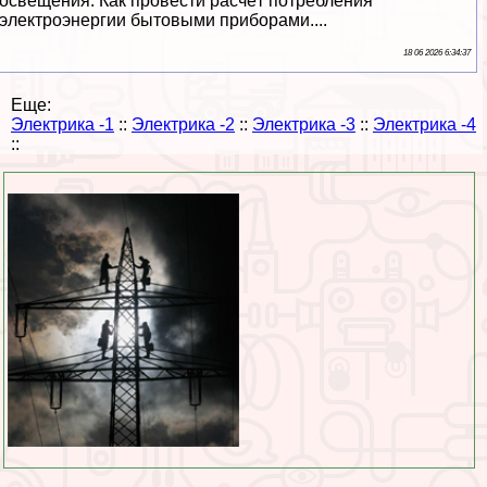
освещения. Как провести расчёт потрeбления
электроэнергии бытовыми приборами....
18 06 2026 6:34:37
Еще:
Электрика -1
::
Электрика -2
::
Электрика -3
::
Электрика -4
::