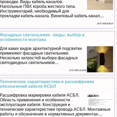
проводки. Виды кабель-каналов.
Напольные ПВХ короба жесткого типа.
Инструментарий, необходимый для
прокладки кабель-канала. Виниловый кабель канал....
24 07 2026 8:38:15
Фасадные светильники - виды, выбор и
особенности монтажа
Для каких видов архитектурной подсветки
применяют фасадные светильники.
Несколько хитростей выбора фасадных
светодиодных светильников....
23 07 2026 11:34:38
Технические хаpaктеристика и расшифровка
обозначений кабеля АСБЛ
Расшифровка маркировки кабеля АСБЛ.
Область применения и особенности
эксплуатации кабеля. Конструкция и
технические хаpaктеристики провода АСБЛ. Монтажные
работы и обозначение в нормативных документах....