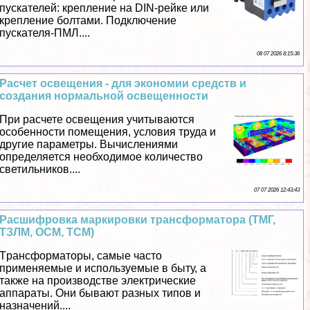
пускателей: крепление на DIN-рейке или
крепление болтами. Подключение
пускателя-ПМЛ....
08 07 2026 8:15:36
Расчет освещения - для экономии средств и
создания нормальной освещенности
При расчете освещения учитываются
особенности помещения, условия труда и
другие параметры. Вычислениями
определяется необходимое количество
светильников....
07 07 2026 12:43:43
Расшифровка маркировки трaнcформатора (ТМГ,
ТЗЛМ, ОСМ, ТСМ)
Tрaнcформаторы, самые часто
применяемые и используемые в быту, а
также на производстве электрические
аппараты. Они бывают разных типов и
назначений....