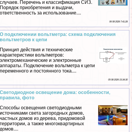
случаев. Перечень и классификация СИЗ.
Порядок приобретения и выдачи,
ответственность за использование....
06 08 2026 7:41:28
О подключении вольтметра: схема подключения
вольтметров к цепи
Принцип действия и технические
хаpaктеристики вольтметров:
электромеханические и электронные
аппараты. Подключение вольтметра к цепи
переменного и постоянного тока....
05 08 2026 15:34:30
Светодиодное освещение дома: особенности,
правила, фото
Способы освещения светодиодными
источниками света загородных домов,
частных домов из дерева, придомовой
территории, а также многоквартирных
домов....