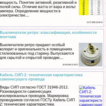
мощность. Понятие активной, реактивной и
полой силы. Отличие ватта от вара и вольт
ампера. Определение мощности в
электричестве....
01 07 2026 22:49:14
Выключатели ретро: классификация, особенности
монтажа
Выключатели ретро придают особый
колорит и оригинальность в помещениях
стилизованных под старину. Выпускаются
для скрытой и открытой проводки....
30 06 2026 21:39:37
Кабель СИП-2: техническая хаpaктеристика
самонесущего провода
Виды СИП согласно ГОСТ 31946-2012.
Разновидности самонесущих
изолированных проводов. Маркировка
проводников согласно ГОСТу. Кабель СИП
2: технические хаpaктеристики.