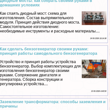
Диодные мосты: как собрать своими руками в
домашних условиях
Как спаять диодный мост: схема для
изготовления. Состав выпрямительного
модуля. Принцип действия диодного моста.
Самостоятельное изготовление:
необходимые инструменты и расходные материалы....
24 06 2026 18:14:38
Как сделать бензогенератор своими руками:
принцип работы самодельного бензогенератора
Устройство и принцип работы устройства
бензогенератор. Выбор комплектующих для
изготовления бензогенератор своими
руками. Сопряжение двигателя и
генератора. Сборка конструкции и
регулировка устройства....
23 06 2026 4:49:50
Заземление трaнcформатора: способы заземления и
причины