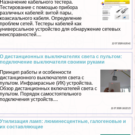
Назначение кабельного тестера.
Тестирование с помощью прибора
различных кабелей: витой пары,
коаксиального кабеля. Определение
проблем сетей. Тестеры кабелей как
универсальное устройство для обнаружение сетевых
неисправностей....
12 07 2026 8:20:41
О дистанционных выключателях света с пультом:
подключение выключателя своими руками
Принцип работы и особенности
дистанционного выключателя света с
пультом. Инфpaкрасные (ИК) устройства.
Обзор дистанционных включателей света с
пультом. Порядок самостоятельного
подключения устройств....
11 07 2026 18:22:15
Утилизация ламп: люминесцентные, галогеновые и
их составляющие