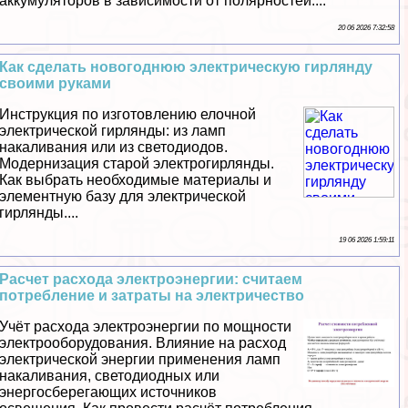
аккумуляторов в зависимости от полярностей....
20 06 2026 7:32:58
Как сделать новогоднюю электрическую гирлянду
своими руками
Инструкция по изготовлению елочной
электрической гирлянды: из ламп
накаливания или из светодиодов.
Модернизация старой электрогирлянды.
Как выбрать необходимые материалы и
элементную базу для электрической
гирлянды....
19 06 2026 1:59:11
Расчет расхода электроэнергии: считаем
потрeбление и затраты на электричество
Учёт расхода электроэнергии по мощности
электрооборудования. Влияние на расход
электрической энергии применения ламп
накаливания, светодиодных или
энергосберегающих источников