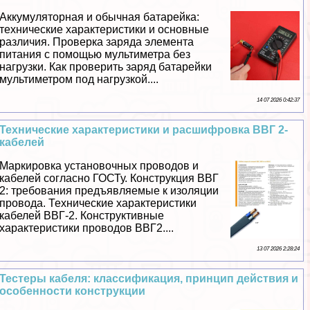
Аккумуляторная и обычная батарейка:
технические хаpaктеристики и основные
различия. Проверка заряда элемента
питания с помощью мультиметра без
нагрузки. Как проверить заряд батарейки
мультиметром под нагрузкой....
14 07 2026 0:42:37
Технические хаpaктеристики и расшифровка ВВГ 2-
кабелей
Маркировка установочных проводов и
кабелей согласно ГОСТу. Конструкция ВВГ
2: требования предъявляемые к изоляции
провода. Технические хаpaктеристики
кабелей ВВГ-2. Конструктивные
хаpaктеристики проводов ВВГ2....
13 07 2026 2:28:24
Тестеры кабеля: классификация, принцип действия и
особенности конструкции