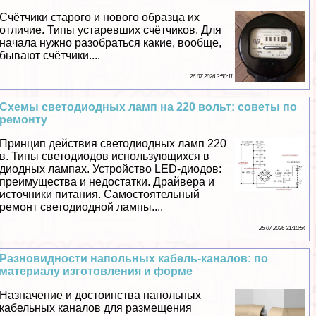
Счётчики старого и нового образца их
отличие. Типы устаревших счётчиков. Для
начала нужно разобраться какие, вообще,
бывают счётчики....
26 07 2026 3:50:11
Схемы светодиодных ламп на 220 вольт: советы по
ремонту
Принцип действия светодиодных ламп 220
в. Типы светодиодов использующихся в
диодных лампах. Устройство LED-диодов:
преимущества и недостатки. Драйвера и
источники питания. Самостоятельный
ремонт светодиодной лампы....
25 07 2026 21:10:54
Разновидности напольных кабель-каналов: по
материалу изготовления и форме
Назначение и достоинства напольных
кабельных каналов для размещения