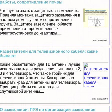
работы, сопротивление почвы
Что нужно знать о защитных заземлениях.
Правила монтажа защитного заземления в
частном доме с учетом сопротивления
грунта. Защитное заземление: области
применения от промышленных
электроустановок до квартиры....
30 07 2026 4:25:47
Разветвители для телевизионного кабеля: какие
бывают
Какие разветвители для ТВ антенны лучше
использовать для разделения сигнала на 2,
3 и 4 телевизора. Что такое тройник для
телевизионной антенны. Как правильно
выбрать краб для антенны для телевизора.
Принцип работы сплиттера для
спутниковой антенны....
29 07 2026 23:34:46
О заземлении: ПУЭ по организации заземления