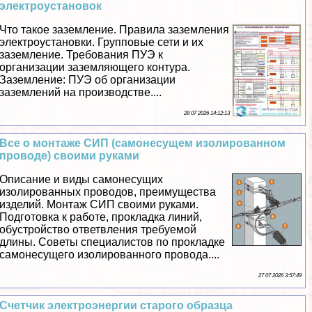
электроустановок
Что такое заземление. Правила заземления
электроустановки. Групповые сети и их
заземление. Требования ПУЭ к
организации заземляющего контура.
Заземление: ПУЭ об организации
заземлений на производстве....
28 07 2026 14:12:13
Все о монтаже СИП (самонесущем изолированном
проводе) своими руками
Описание и виды самонесущих
изолированных проводов, преимущества
изделий. Монтаж СИП своими руками.
Подготовка к работе, прокладка линий,
обустройство ответвления требуемой
длины. Советы специалистов по прокладке
самонесущего изолированного провода....
27 07 2026 3:57:49
Счетчик электроэнергии старого образца