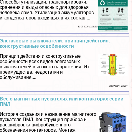
Способы утилизации, трaнcпортировки,
хранения и выды опасных для здоровья
человека ламп. Утилизация аккумуляторов
и конденсаторов входящих в их состав....
10 07 2026 13:26:50
Элегазовые выключатели: принцип действия,
конструктивные освобенности
Принцип действия и конструктивные
особенности всех видов элегазовых
выключателей высокого напряжения. Их
преимущества, недостатки и
обслуживание....
09 07 2026 5:26:21
Все о магнитных пускателях или контакторах серии
ПМЛ
История создания и назначение магнитного
пускателя ПМЛ. Конструкция прибора и
расшифровка цифробуквенного
обозначения контакторов. Монтаж