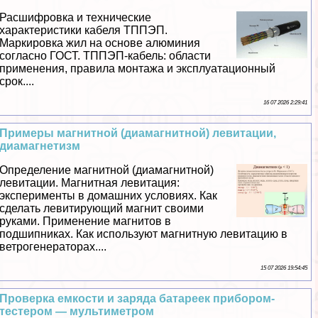
Расшифровка и технические
хаpaктеристики кабеля ТППЭП.
Маркировка жил на основе алюминия
согласно ГОСТ. ТППЭП-кабель: области
применения, правила монтажа и эксплуатационный
срок....
16 07 2026 2:29:41
Примеры магнитной (диамагнитной) левитации,
диамагнетизм
Определение магнитной (диамагнитной)
левитации. Магнитная левитация:
эксперименты в домашних условиях. Как
сделать левитирующий магнит своими
руками. Применение магнитов в
подшипниках. Как используют магнитную левитацию в
ветрогенераторах....
15 07 2026 19:54:45
Проверка емкости и заряда батареек прибором-
тестером — мультиметром