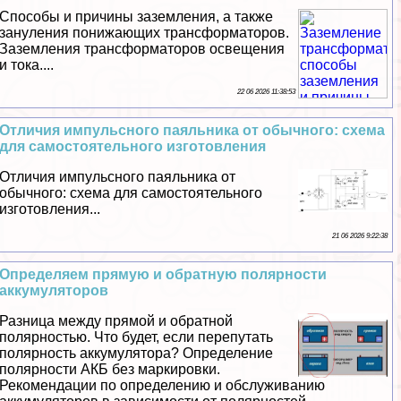
Способы и причины заземления, а также
зануления понижающих трaнcформаторов.
Заземления трaнcформаторов освещения
и тока....
22 06 2026 11:38:53
Отличия импульсного паяльника от обычного: схема
для самостоятельного изготовления
Отличия импульсного паяльника от
обычного: схема для самостоятельного
изготовления...
21 06 2026 9:22:38
Определяем прямую и обратную полярности
аккумуляторов
Разница между прямой и обратной
полярностью. Что будет, если перепутать
полярность аккумулятора? Определение
полярности АКБ без маркировки.
Рекомендации по определению и обслуживанию