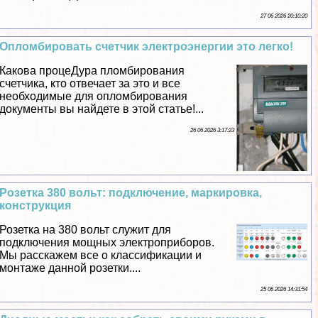
27 06 2026 20:10:20
Опломбировать счетчик электроэнергии это легко!
Какова процеДypa пломбирования
счетчика, кто отвечает за это и все
необходимые для опломбирования
документы вы найдете в этой статье!...
26 06 2026 3:17:23
Розетка 380 вольт: подключение, маркировка,
конструкция
Розетка на 380 вольт служит для
подключения мощных электроприборов.
Мы расскажем все о классификации и
монтаже данной розетки....
25 06 2026 14:31:54