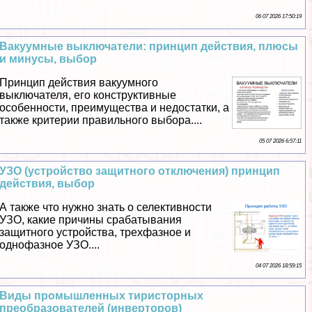
06 07 2026 17:50:19
Вакуумные выключатели: принцип действия, плюсы
и минусы, выбор
Принцип действия вакуумного
выключателя, его конструктивные
особенности, преимущества и недостатки, а
также критерии правильного выбора....
05 07 2026 6:57:11
УЗО (устройство защитного отключения) принцип
действия, выбор
А также что нужно знать о селективности
УЗО, какие причины сpaбатывания
защитного устройства, трехфазное и
однофазное УЗО....
04 07 2026 18:59:15
Виды промышленных тиристорных
преобразователей (инверторов)