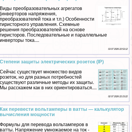
Виды преобразовательных агрегатов
(инверторов напряжения,
преобразователей тока и т.п.) Особенности
тиристорного управления. Схемные
решения преобразователей на основе
тиристоров. Последовательные и параллельные
инверторы тока....
03 07 2026 22:53:12
Степени защиты электрических розеток (IP)
Сейчас существует множество видов
розеток, но для разных потребностей
существуют различные методы их защиты.
Мы расскажем как в них ориентироваться....
02 07 2026 22:15:22
Как перевести вольтамперы в ватты — калькулятор
вычисления мощности
Формулы для перевода вольтамперов в
ватты. Напряжение умножаемое на ток -