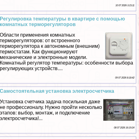
10 07 2026 3:15:11
Регулировка температуры в квартире с помощью
комнатных терморегуляторов
Области применения комнатных
терморегуляторов: от встроенного
терморегулятора к автономным (внешним)
термостатам. Как функционируют
механические и электронные модели.
Комнатный регулятор температуры: особенности выбора
регулирующих устройств....
09 07 2026 8:18:42
Самостоятельная установка электросчетчика
Установка счетчика задача посильная даже
не профессионалу. Нужно пройти несколько
этапов: выбор, монтаж, и подключение
электросчетчика!...
08 07 2026 16:19:24