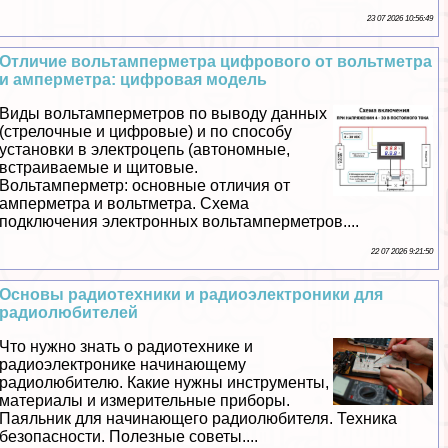
23 07 2026 10:56:49
Отличие вольтамперметра цифрового от вольтметра
и амперметра: цифровая модель
Виды вольтамперметров по выводу данных
(стрелочные и цифровые) и по способу
установки в электроцепь (автономные,
встраиваемые и щитовые.
Вольтамперметр: основные отличия от
амперметра и вольтметра. Схема
подключения электронных вольтамперметров....
22 07 2026 9:21:50
Основы радиотехники и радиоэлектроники для
радиолюбителей
Что нужно знать о радиотехнике и
радиоэлектронике начинающему
радиолюбителю. Какие нужны инструменты,
материалы и измерительные приборы.
Паяльник для начинающего радиолюбителя. Техника
безопасности. Полезные советы....