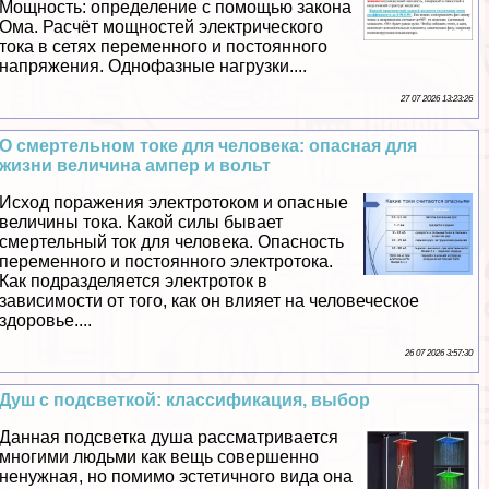
Мощность: определение с помощью закона
Ома. Расчёт мощностей электрического
тока в сетях переменного и постоянного
напряжения. Однофазные нагрузки....
27 07 2026 13:23:26
О cмepтельном токе для человека: опасная для
жизни величина ампер и вольт
Исход поражения электротоком и опасные
величины тока. Какой силы бывает
cмepтельный ток для человека. Опасность
переменного и постоянного электротока.
Как подразделяется электроток в
зависимости от того, как он влияет на человеческое
здоровье....
26 07 2026 3:57:30
Душ с подсветкой: классификация, выбор
Данная подсветка душа рассматривается
многими людьми как вещь совершенно
ненужная, но помимо эстетичного вида она