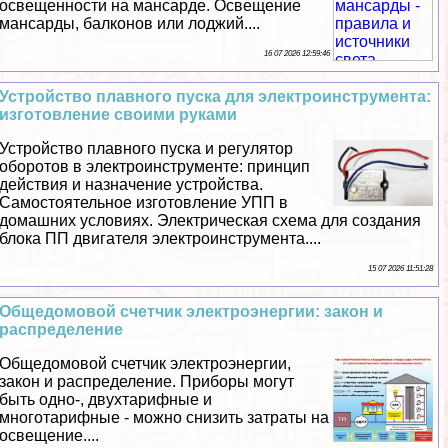
освещенности на мансарде. Освещение
мансарды, балконов или лоджий....
16 07 2026 12:59:46
Устройство плавного пуска для электроинструмента:
изготовление своими руками
Устройство плавного пуска и регулятор
оборотов в электроинструменте: принцип
действия и назначение устройства.
Самостоятельное изготовление УПП в
домашних условиях. Электрическая схема для создания
блока ПП двигателя электроинструмента....
15 07 2026 11:51:28
Общедомовой счетчик электроэнергии: закон и
распределение
Общедомовой счетчик электроэнергии,
закон и распределение. Приборы могут
быть одно-, двухтарифные и
многотарифные - можно снизить затраты на
освещение....