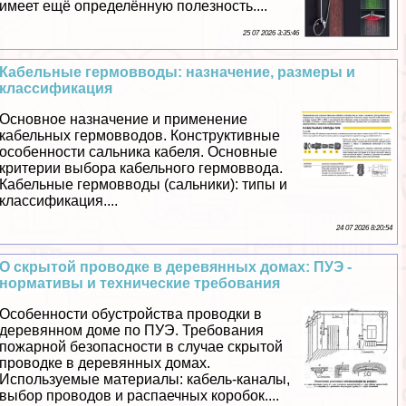
имеет ещё определённую полезность....
25 07 2026 3:35:46
Кабельные гермовводы: назначение, размеры и
классификация
Основное назначение и применение
кабельных гермовводов. Конструктивные
особенности сальника кабеля. Основные
критерии выбора кабельного гермоввода.
Кабельные гермовводы (сальники): типы и
классификация....
24 07 2026 8:20:54
О скрытой проводке в деревянных домах: ПУЭ -
нормативы и технические требования
Особенности обустройства проводки в
деревянном доме по ПУЭ. Требования
пожарной безопасности в случае скрытой
проводке в деревянных домах.
Используемые материалы: кабель-каналы,
выбор проводов и распаечных коробок....