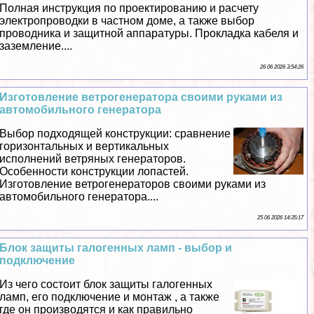
Полная инструкция по проектированию и расчету
электропроводки в частном доме, а также выбор
проводника и защитной аппаратуры. Прокладка кабеля и
заземление....
26 06 2026 3:54:26
Изготовление ветрогенератора своими руками из
автомобильного генератора
Выбор подходящей конструкции: сравнение
горизонтальных и вертикальных
исполнений ветряных генераторов.
Особенности конструкции лопастей.
Изготовление ветрогенераторов своими руками из
автомобильного генератора....
25 06 2026 14:35:17
Блок защиты галогенных ламп - выбор и
подключение
Из чего состоит блок защиты галогенных
ламп, его подключение и монтаж , а также
где он производятся и как правильно