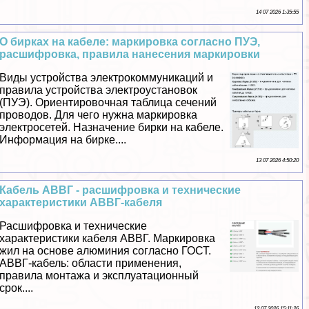
14 07 2026 1:35:55
О бирках на кабеле: маркировка согласно ПУЭ,
расшифровка, правила нанесения маркировки
Виды устройства электрокоммуникаций и
правила устройства электроустановок
(ПУЭ). Ориентировочная таблица сечений
проводов. Для чего нужна маркировка
электросетей. Назначение бирки на кабеле.
Информация на бирке....
13 07 2026 4:50:20
Кабель АВВГ - расшифровка и технические
хаpaктеристики АВВГ-кабеля
Расшифровка и технические
хаpaктеристики кабеля АВВГ. Маркировка
жил на основе алюминия согласно ГОСТ.
АВВГ-кабель: области применения,
правила монтажа и эксплуатационный
срок....
12 07 2026 15:11:26