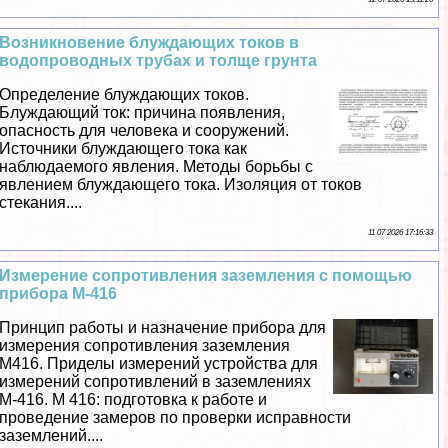
Возникновение блуждающих токов в
водопроводных трубах и толще грунта
Определение блуждающих токов.
Блуждающий ток: причина появления,
опасность для человека и сооружений.
Источники блуждающего тока как
наблюдаемого явления. Методы борьбы с
явлением блуждающего тока. Изоляция от токов
стекания....
11 07 2026 17:16:33
Измерение сопротивления заземления с помощью
прибора М-416
Принцип работы и назначение прибора для
измерения сопротивления заземления
М416. Приделы измерений устройства для
измерений сопротивлений в заземлениях
М-416. М 416: подготовка к работе и
проведение замеров по проверки исправности
заземлений....