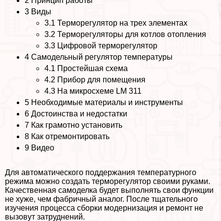
2
Принцип работы
3
Виды
3.1
Терморегулятор на трех элементах
3.2
Терморегуляторы для котлов отопления
3.3
Цифровой терморегулятор
4
Самодельный регулятор температуры
4.1
Простейшая схема
4.2
Прибор для помещения
4.3
На микросхеме LM 311
5
Необходимые материалы и инструменты
6
Достоинства и недостатки
7
Как грамотно установить
8
Как отремонтировать
9
Видео
Для автоматического поддержания температурного
режима можно создать терморегулятор своими руками.
Качественная самоделка будет выполнять свои функции
не хуже, чем фабричный аналог. После тщательного
изучения процесса сборки модернизация и ремонт не
вызовут затруднений.