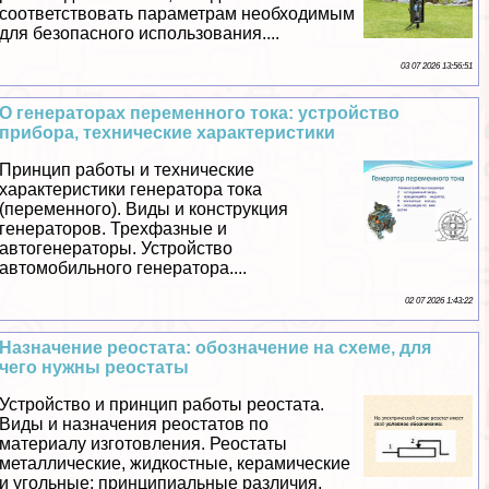
соответствовать параметрам необходимым
для безопасного использования....
03 07 2026 13:56:51
О генераторах переменного тока: устройство
прибора, технические хаpaктеристики
Принцип работы и технические
хаpaктеристики генератора тока
(переменного). Виды и конструкция
генераторов. Трехфазные и
автогенераторы. Устройство
автомобильного генератора....
02 07 2026 1:43:22
Назначение реостата: обозначение на схеме, для
чего нужны реостаты
Устройство и принцип работы реостата.
Виды и назначения реостатов по
материалу изготовления. Реостаты
металлические, жидкостные, керамические
и угольные: принципиальные различия.