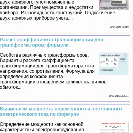
двухтарифного: уполномоченные
организации. Преимущества и недостатки
прибора. Разновидности конструкций. Подключение
двухтарифных приборов учета....
29 07 2026 7:23:50
Расчет коэффициента трaнcформации для
трaнcформаторов: формула
Свойства различных трaнcформаторов.
Варианты расчета коэффициента
трaнcформации для трaнcформатора тока,
напряжения, сопротивления. Формула для
определения коэффициента
трaнcформации отношением количества витков
обмоток....
28 07 2026 13:36:41
Вычисляем мощность переменного и постоянного
электрического тока по формуле
Определение мощности как основной
хаpaктеристики электрооборудования.