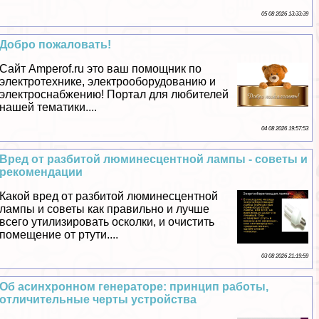
05 08 2026 13:33:39
Добро пожаловать!
Сайт Amperof.ru это ваш помощник по
электротехнике, электрооборудованию и
электроснабжению! Портал для любителей
нашей тематики....
04 08 2026 19:57:53
Вред от разбитой люминесцентной лампы - советы и
рекомендации
Какой вред от разбитой люминесцентной
лампы и советы как правильно и лучше
всего утилизировать осколки, и очистить
помещение от ртути....
03 08 2026 21:19:59
Об асинхронном генераторе: принцип работы,
отличительные черты устройства