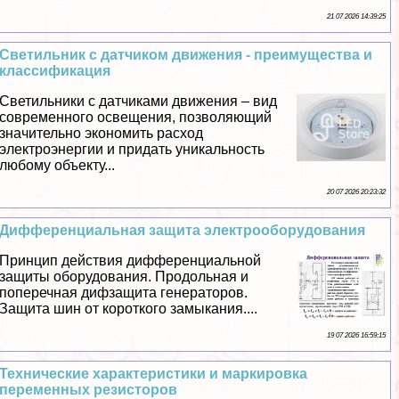
21 07 2026 14:39:25
Светильник с датчиком движения - преимущества и
классификация
Светильники с датчиками движения – вид
современного освещения, позволяющий
значительно экономить расход
электроэнергии и придать уникальность
любому объекту...
20 07 2026 20:23:32
Дифференциальная защита электрооборудования
Принцип действия дифференциальной
защиты оборудования. Продольная и
поперечная дифзащита генераторов.
Защита шин от короткого замыкания....
19 07 2026 16:59:15
Технические хаpaктеристики и маркировка
переменных резисторов