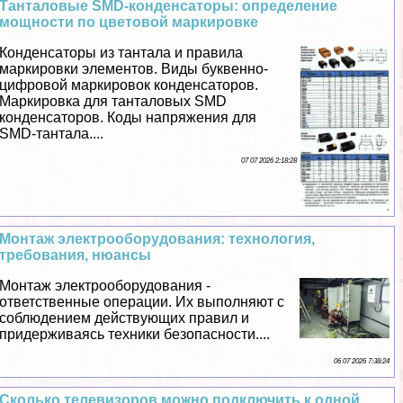
Танталовые SMD-конденсаторы: определение
мощности по цветовой маркировке
Конденсаторы из тантала и правила
маркировки элементов. Виды буквенно-
цифровой маркировок конденсаторов.
Маркировка для танталовых SMD
конденсаторов. Коды напряжения для
SMD-тантала....
07 07 2026 2:18:28
Монтаж электрооборудования: технология,
требования, нюансы
Монтаж электрооборудования -
ответственные операции. Их выполняют с
соблюдением действующих правил и
придерживаясь техники безопасности....
06 07 2026 7:38:24
Сколько телевизоров можно подключить к одной