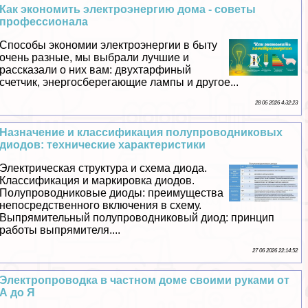
Как экономить электроэнергию дома - советы
профессионала
Способы экономии электроэнергии в быту
очень разные, мы выбрали лучшие и
рассказали о них вам: двухтарфиный
счетчик, энергосберегающие лампы и другое...
28 06 2026 4:32:23
Назначение и классификация полупроводниковых
диодов: технические хаpaктеристики
Электрическая структура и схема диода.
Классификация и маркировка диодов.
Полупроводниковые диоды: преимущества
непосредственного включения в схему.
Выпрямительный полупроводниковый диод: принцип
работы выпрямителя....
27 06 2026 22:14:52
Электропроводка в частном доме своими руками от
А до Я