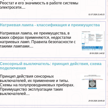
Реостат и его значимость в работе системы
электросети....
01 07 2026 21:40:15
Натриевая лампа - классификация и преимущества
Натриевая лампа, ее преимущества, в
каких сферах применяются, недостатки
натриевых ламп. Правила безопасности с
такими лампами....
30 06 2026 1:44:52
Сенсорный выключатель: принцип действия, схема
подключения
Принцип действия сенсорных
выключателей, их применение и типы.
Схемы на полупроводниковых приборах.
Преимущество эксплуатации таких
выключателей....
29 06 2026 18:49:18