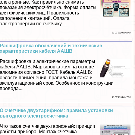
электронные. Как правильно снимать
показания электросчётчика. Форма оплаты
для физических лиц. Правильность
заполнения квитанций. Оплата
электроэнергии по счетчику....
31 07 2026 9:49:45
Расшифровка обозначений и технические
хаpaктеристики кабеля ААШВ
Расшифровка и электрические параметры
кабеля ААШВ. Маркировка жил на основе
алюминия согласно ГОСТ. Кабель ААШВ:
области применения, правила монтажа и
эксплуатационный срок. Особенности конструкции
провода....
30 07 2026 0:47:38
О счетчике двухтарифном: правила установки
выгодного электросчетчика
Что такое счетчик двухтарифный: принцип
работы прибора. Монтаж счетчика