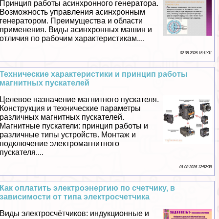
Принцип работы асинхронного генератора.
Возможность управления асинхронным
генератором. Преимущества и области
применения. Виды асинхронных машин и
отличия по рабочим хаpaктеристикам....
02 08 2026 16:11:31
Технические хаpaктеристики и принцип работы
магнитных пускателей
Целевое назначение магнитного пускателя.
Конструкция и технические параметры
различных магнитных пускателей.
Магнитные пускатели: принцип работы и
различные типы устройств. Монтаж и
подключение электромагнитного
пускателя....
01 08 2026 12:52:39
Как оплатить электроэнергию по счетчику, в
зависимости от типа электросчетчика
Виды электросчётчиков: индукционные и