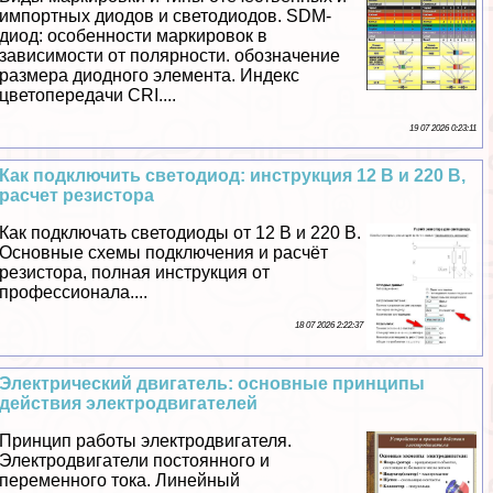
импортных диодов и светодиодов. SDM-
диод: особенности маркировок в
зависимости от полярности. обозначение
размера диодного элемента. Индекс
цветопередачи CRI....
19 07 2026 0:23:11
Как подключить светодиод: инструкция 12 В и 220 В,
расчет резистора
Как подключать светодиоды от 12 В и 220 В.
Основные схемы подключения и расчёт
резистора, полная инструкция от
профессионала....
18 07 2026 2:22:37
Электрический двигатель: основные принципы
действия электродвигателей
Принцип работы электродвигателя.
Электродвигатели постоянного и
переменного тока. Линейный