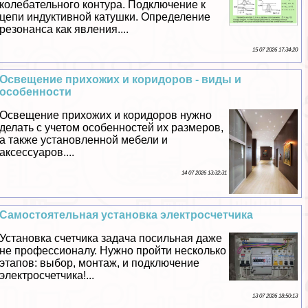
колебательного контура. Подключение к
цепи индуктивной катушки. Определение
резонанса как явления....
15 07 2026 17:34:20
Освещение прихожих и коридоров - виды и
особенности
Освещение прихожих и коридоров нужно
делать с учетом особенностей их размеров,
а также установленной мебели и
аксессуаров....
14 07 2026 13:32:31
Самостоятельная установка электросчетчика
Установка счетчика задача посильная даже
не профессионалу. Нужно пройти несколько
этапов: выбор, монтаж, и подключение
электросчетчика!...
13 07 2026 18:50:13