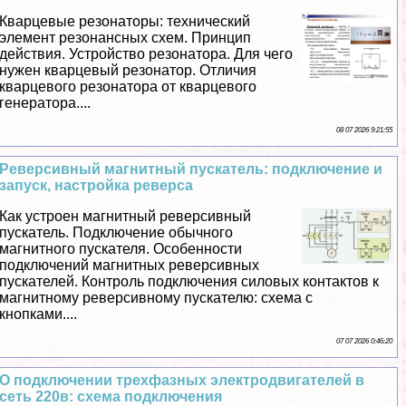
Кварцевые резонаторы: технический
элемент резонансных схем. Принцип
действия. Устройство резонатора. Для чего
нужен кварцевый резонатор. Отличия
кварцевого резонатора от кварцевого
генератора....
08 07 2026 9:21:55
Реверсивный магнитный пускатель: подключение и
запуск, настройка реверса
Как устроен магнитный реверсивный
пускатель. Подключение обычного
магнитного пускателя. Особенности
подключений магнитных реверсивных
пускателей. Контроль подключения силовых контактов к
магнитному реверсивному пускателю: схема с
кнопками....
07 07 2026 0:46:20
О подключении трехфазных электродвигателей в
сеть 220в: схема подключения