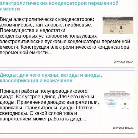
электролитических конденсаторов переменной
емкости
Виды электролитических конденсаторов:
алюминиевые, танталовые, ниобиевые.
Преимущества и недостатки
конденсаторных установок использующих
электролитические пусковые конденсаторы переменной
емкости. Конструкция электролитического конденсатора
переменной емкости....
27 07 2026 9:57:24
Диоды: для чего нужны, катоды и аноды,
классификация и назначение
Принцип работы полупроводникового
диода. Как устроен диод. Для чего нужны
диоды. Применение диодов: выпрямители,
варикапы, стабилитроны, диоды Шоттки,
светодиоды. С какой силой тока и
напряжением может работать диод....
26 07 2026 19:57:41