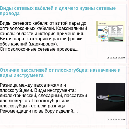
Виды сетевых кабелей и для чего нужны сетевые
провода
Виды сетевого кабеля: от витой пары до
оптиволоконных кабелей. Коаксиальный
кабель: области и история применения.
Витая пара: категории и расшифровки
обозначений (маркировок).
Оптоволоконные сетевые провода....
05 08 2026 8:18:56
Отличие пассатижей от плоскогубцев: назначение и
виды инструмента
Разница между пассатижами и
плоскогубцами. Виды инструмента:
диэлектрический, слесарный, пассатижи
для люверсов. Плоскогубцы или
плоскозубцы - есть ли разница.
Рекомендации по выбору изделий....
04 08 2026 8:14:59