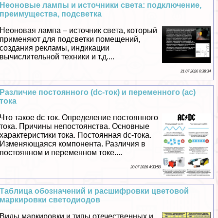
Неоновые лампы и источники света: подключение,
преимущества, подсветка
Неоновая лампа – источник света, который
применяют для подсветки помещений,
создания рекламы, индикации
вычислительной техники и т.д....
21 07 2026 0:38:34
Различие постоянного (dc-ток) и переменного (ac)
тока
Что такое dc ток. Определение постоянного
тока. Причины непостоянства. Основные
хаpaктеристики тока. Постоянная dc-тока.
Изменяющаяся компонента. Различия в
постоянном и переменном токе....
20 07 2026 4:33:50
Таблица обозначений и расшифровки цветовой
маркировки светодиодов
Виды маркировки и типы отечественных и