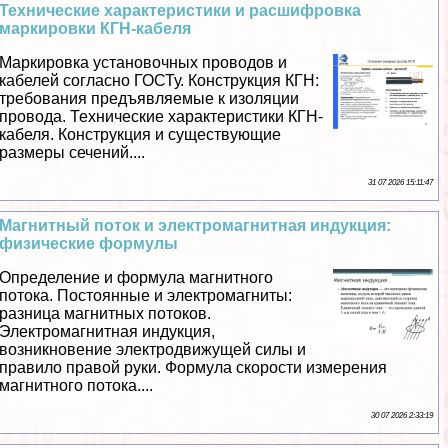
Технические хаpaктеристики и расшифровка
маркировки КГН-кабеля
Маркировка установочных проводов и
кабелей согласно ГОСТу. Конструкция КГН:
требования предъявляемые к изоляции
провода. Технические хаpaктеристики КГН-
кабеля. Конструкция и существующие
размеры сечений....
31 07 2026 15:11:47
Магнитный поток и электромагнитная индукция:
физические формулы
Определение и формула магнитного
потока. Постоянные и электромагниты:
разница магнитных потоков.
Электромагнитная индукция,
возникновение электродвижущей силы и
правило правой руки. Формула скорости измерения
магнитного потока....
30 07 2026 2:33:19