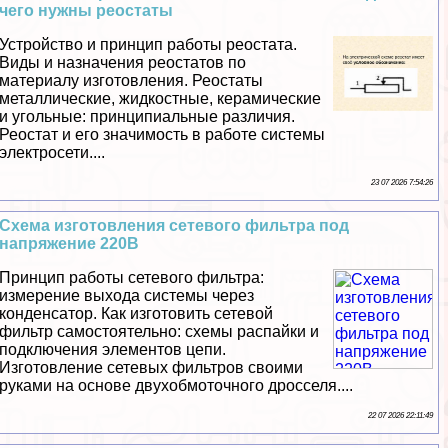
чего нужны реостаты
Устройство и принцип работы реостата.
Виды и назначения реостатов по
материалу изготовления. Реостаты
металлические, жидкостные, керамические
и угольные: принципиальные различия.
Реостат и его значимость в работе системы
электросети....
23 07 2026 7:54:26
Схема изготовления сетевого фильтра под
напряжение 220В
Принцип работы сетевого фильтра:
измерение выхода системы через
конденсатор. Как изготовить сетевой
фильтр самостоятельно: схемы распайки и
подключения элементов цепи.
Изготовление сетевых фильтров своими
руками на основе двухобмоточного дросселя....
22 07 2026 22:11:49