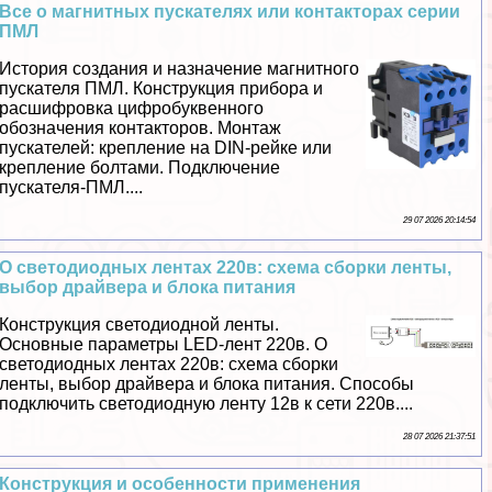
Все о магнитных пускателях или контакторах серии
ПМЛ
История создания и назначение магнитного
пускателя ПМЛ. Конструкция прибора и
расшифровка цифробуквенного
обозначения контакторов. Монтаж
пускателей: крепление на DIN-рейке или
крепление болтами. Подключение
пускателя-ПМЛ....
29 07 2026 20:14:54
О светодиодных лентах 220в: схема сборки ленты,
выбор драйвера и блока питания
Конструкция светодиодной ленты.
Основные параметры LED-лент 220в. О
светодиодных лентах 220в: схема сборки
ленты, выбор драйвера и блока питания. Способы
подключить светодиодную ленту 12в к сети 220в....
28 07 2026 21:37:51
Конструкция и особенности применения