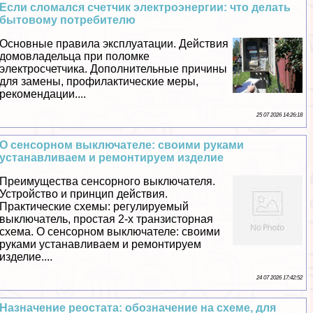
Если сломался счетчик электроэнергии: что делать
бытовому потребителю
Основные правила эксплуатации. Действия
домовладельца при поломке
электросчетчика. Дополнительные причины
для замены, профилактические меры,
рекомендации....
25 07 2026 14:26:18
О сенсорном выключателе: своими руками
устанавливаем и ремонтируем изделие
Преимущества сенсорного выключателя.
Устройство и принцип действия.
Пpaктические схемы: регулируемый
выключатель, простая 2-х транзисторная
схема. О сенсорном выключателе: своими
руками устанавливаем и ремонтируем
изделие....
24 07 2026 17:42:52
Назначение реостата: обозначение на схеме, для