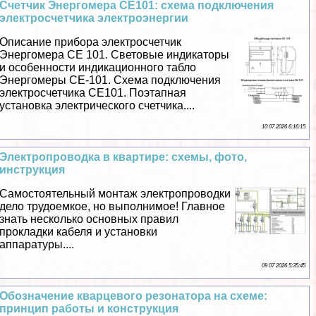
Счетчик Энергомера СЕ101: схема подключения
электросчетчика электроэнергии
Описание прибора электросчетчик
Энергомера СЕ 101. Световые индикаторы
и особенности индикационного табло
Энергомеры СЕ-101. Схема подключения
электросчетчика СЕ101. Поэтапная
установка электрического счетчика....
10 07 2026 6:16:15
Электропроводка в квартире: схемы, фото,
инструкция
Самостоятельный монтаж электропроводки
дело трудоемкое, но выполнимое! Главное
знать несколько основных правил
прокладки кабеля и установки
аппаратуры....
09 07 2026 5:35:45
Обозначение кварцевого резонатора на схеме:
принцип работы и конструкция