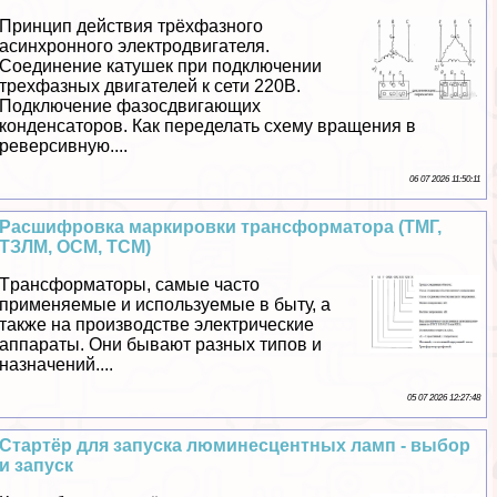
Принцип действия трёхфазного
асинхронного электродвигателя.
Соединение катушек при подключении
трехфазных двигателей к сети 220В.
Подключение фазосдвигающих
конденсаторов. Как переделать схему вращения в
реверсивную....
06 07 2026 11:50:11
Расшифровка маркировки трaнcформатора (ТМГ,
ТЗЛМ, ОСМ, ТСМ)
Tрaнcформаторы, самые часто
применяемые и используемые в быту, а
также на производстве электрические
аппараты. Они бывают разных типов и
назначений....
05 07 2026 12:27:48
Стартёр для запуска люминесцентных ламп - выбор
и запуск