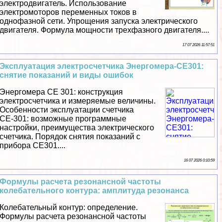
электродвигатель. Использование
электромоторов переменных токов в
однофазной сети. Упрощения запуска электрического
двигателя. Формула мощности трехфазного двигателя....
17 07 2026 11:57:51
Эксплуатация электросчетчика Энергомера-СЕ301:
снятие показаний и виды ошибок
Энергомера СЕ 301: конструкция
электросчетчика и измеряемые величины.
Особенности эксплуатации счетчика
СЕ-301: возможные программные
настройки, преимущества электрического
счетчика. Порядок снятия показаний с
прибора СЕ301....
16 07 2026 0:10:59
Формулы расчета резонансной частоты
колебательного контура: амплитуда резонанса
Колебательный контур: определение.
Формулы расчета резонансной частоты