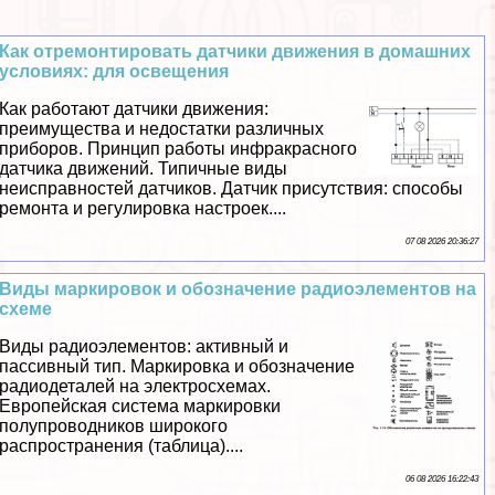
Как отремонтировать датчики движения в домашних
условиях: для освещения
Как работают датчики движения:
преимущества и недостатки различных
приборов. Принцип работы инфpaкрасного
датчика движений. Типичные виды
неисправностей датчиков. Датчик присутствия: способы
ремонта и регулировка настроек....
07 08 2026 20:36:27
Виды маркировок и обозначение радиоэлементов на
схеме
Виды радиоэлементов: активный и
пассивный тип. Маркировка и обозначение
радиодеталей на электросхемах.
Европейская система маркировки
полупроводников широкого
распространения (таблица)....
06 08 2026 16:22:43