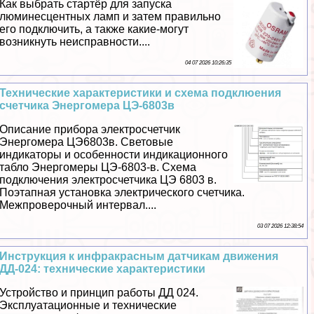
Как выбрать стартёр для запуска
люминесцентных ламп и затем правильно
его подключить, а также какие-могут
возникнуть неисправности....
04 07 2026 10:26:35
Технические хаpaктеристики и схема подклюения
счетчика Энергомера ЦЭ-6803в
Описание прибора электросчетчик
Энергомера ЦЭ6803в. Световые
индикаторы и особенности индикационного
табло Энергомеры ЦЭ-6803-в. Схема
подключения электросчетчика ЦЭ 6803 в.
Поэтапная установка электрического счетчика.
Межпроверочный интервал....
03 07 2026 12:38:54
Инструкция к инфpaкрасным датчикам движения
ДД-024: технические хаpaктеристики
Устройство и принцип работы ДД 024.
Эксплуатационные и технические