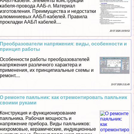
ААБЛ-кабеля. Элементы конструкции
кабеля-провода ААБ-л. Материал
изготовления. Преимущества и недостатки
алюминиевых ААБЛ-кабелей. Правила
прокладки ААБЛ кабелей....
20 07 2026 19:59:53
Преобразователи напряжения: виды, особенности и
принцип работы
Особенности работы преобразователей
напряжения различного хаpaктера и
применения, их принципиальные схемы и
ремонт....
19 07 2026 2:31:49
О ремонте паяльник: как отремонтировать паяльник
своими руками
Конструкция и функционирование
паяльника. Рабочая мощность и
напряжение прибора. Виды паяльников:
нихромовые, керамические, индукционные