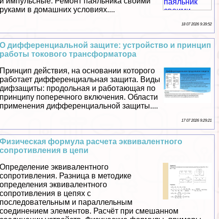
и импульсные. Ремонт паяльника своими
руками в домашних условиях....
18 07 2026 9:39:52
О дифференциальной защите: устройство и принцип
работы токового трaнcформатора
Принцип действия, на основании которого
работает дифференциальная защита. Виды
дифзащиты: продольная и работающая по
принципу поперечного включения. Области
применения дифференциальной защиты....
17 07 2026 9:29:21
Физическая формула расчета эквивалентного
сопротивления в цепи
Определение эквивалентного
сопротивления. Разница в методике
определения эквивалентного
сопротивления в цепях с
последовательным и параллельным
соединением элементов. Расчёт при смешанном