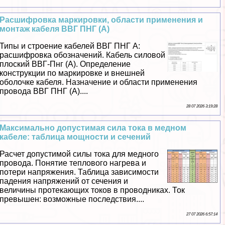
Расшифровка маркировки, области применения и
монтаж кабеля ВВГ ПНГ (А)
Типы и строение кабелей ВВГ ПНГ А:
расшифровка обозначений. Кабель силовой
плоский ВВГ-Пнг (А). Определение
конструкции по маркировке и внешней
оболочке кабеля. Назначение и области применения
провода ВВГ ПНГ (А)....
28 07 2026 3:19:28
Максимально допустимая сила тока в медном
кабеле: таблица мощности и сечений
Расчет допустимой силы тока для медного
провода. Понятие теплового нагрева и
потери напряжения. Таблица зависимости
падения напряжений от сечения и
величины протекающих токов в проводниках. Ток
превышен: возможные последствия....
27 07 2026 6:57:14