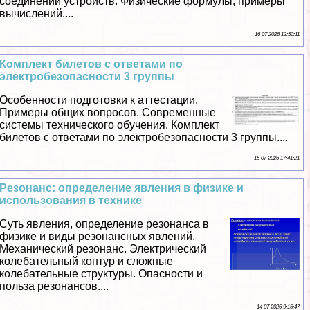
соединении устройств. Физические формулы, примеры
вычислений....
16 07 2026 12:50:11
Комплект билетов с ответами по
электробезопасности 3 группы
Особенности подготовки к аттестации.
Примеры общих вопросов. Современные
системы технического обучения. Комплект
билетов с ответами по электробезопасности 3 группы....
15 07 2026 17:41:21
Резонанс: определение явления в физике и
использования в технике
Суть явления, определение резонанса в
физике и виды резонансных явлений.
Механический резонанс. Электрический
колебательный контур и сложные
колебательные структуры. Опасности и
польза резонансов....
14 07 2026 9:16:47