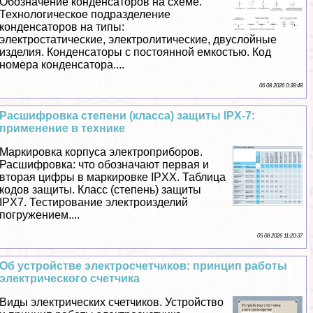
Обозначение конденсаторов на схеме.
Технологическое подразделение
конденсаторов на типы:
электростатические, электролитические, двуслойные
изделия. Конденсаторы с постоянной емкостью. Код
номера конденсатора....
06 08 2026 0:38:48
Расшифровка степени (класса) защиты IPX-7:
применение в технике
Маркировка корпуса электроприборов.
Расшифровка: что обозначают первая и
вторая цифры в маркировке IPXX. Таблица
кодов защиты. Класс (степень) защиты
IPX7. Тестирование электроизделий
погружением....
05 08 2026 11:20:37
Об устройстве электросчетчиков: принцип работы
электрического счетчика
Виды электрических счетчиков. Устройство