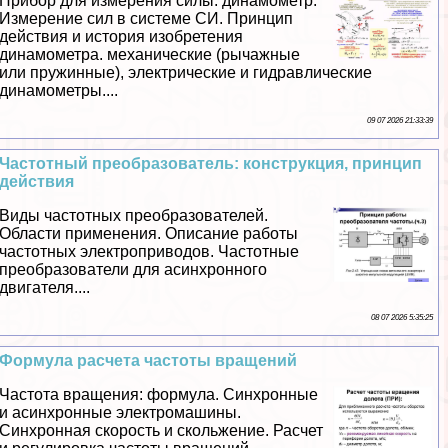
Прибор для измерения силы: динамометр.
Измерение сил в системе СИ. Принцип
действия и история изобретения
динамометра. механические (рычажные
или пружинные), электрические и гидравлические
динамометры....
09 07 2026 21:33:39
Частотный преобразователь: конструкция, принцип
действия
Виды частотных преобразователей.
Области применения. Описание работы
частотных электроприводов. Частотные
преобразователи для асинхронного
двигателя....
08 07 2026 5:35:25
Формула расчета частоты вращений
Частота вращения: формула. Синхронные
и асинхронные электромашины.
Синхронная скорость и скольжение. Расчет