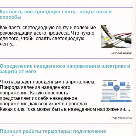
Как паять светодиодную ленту - подготовка и
способы
Как паять светодиодную ленту и полезные
рекомендации всего процесса. Что нужно
для того, чтобы спаять светодиодную
ленту....
13 07 2026 22:32:32
Определение наведенного напряжения в электрике и
защита от него
Что называют наведенным напряжением.
Природа явления наведенного
напряжения. Какую опасность
представляет из себя наведенное
напряжение, как возникает в проводах.
Какая сила тока может быть в наведенном напряжении....
12 07 2026 16:49:14
Принцип работы термопары: подключение