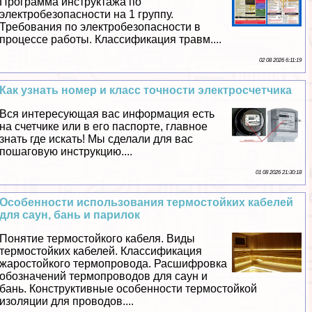
Программа инструктажа по
электробезопасности на 1 группу.
Требования по электробезопасности в
процессе работы. Классификация травм....
02 08 2026 6:11:19
Как узнать номер и класс точности электросчетчика
Вся интересующая вас информация есть
на счетчике или в его паспорте, главное
знать где искать! Мы сделали для вас
пошаговую инструкцию....
01 08 2026 21:30:18
Особенности использования термостойких кабелей
для саун, бань и парилок
Понятие термостойкого кабеля. Виды
термостойких кабелей. Классификация
жаростойкого термопровода. Расшифровка
обозначений термопроводов для саун и
бань. Конструктивные особенности термостойкой
изоляции для проводов....