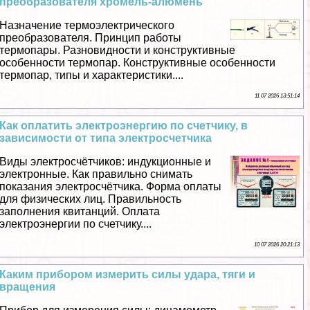
преобразователя хромель-алюмень
Назначение термоэлектрического
преобразователя. Принцип работы
термопары. Разновидности и конструктивные
особенности термопар. Конструктивные особенности
термопар, типы и хаpaктеристики....
11 07 2026 13:51:14
Как оплатить электроэнергию по счетчику, в
зависимости от типа электросчетчика
Виды электросчётчиков: индукционные и
электронные. Как правильно снимать
показания электросчётчика. Форма оплаты
для физических лиц. Правильность
заполнения квитанций. Оплата
электроэнергии по счетчику....
10 07 2026 20:21:13
Каким прибором измерить силы удара, тяги и
вращения