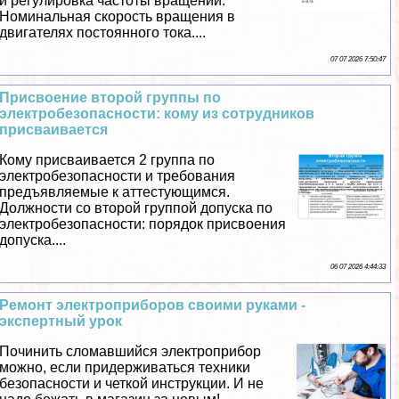
и регулировка частоты вращений.
Номинальная скорость вращения в
двигателях постоянного тока....
07 07 2026 7:50:47
Присвоение второй группы по
электробезопасности: кому из сотрудников
присваивается
Кому присваивается 2 группа по
электробезопасности и требования
предъявляемые к аттестующимся.
Должности со второй группой допуска по
электробезопасности: порядок присвоения
допуска....
06 07 2026 4:44:33
Ремонт электроприборов своими руками -
экспертный урок
Починить сломавшийся электроприбор
можно, если придерживаться техники
безопасности и четкой инструкции. И не