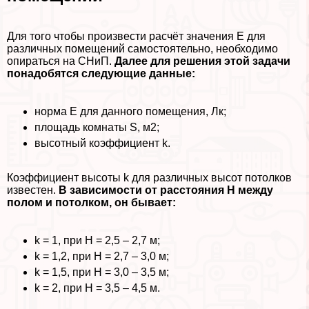
Для того чтобы произвести расчёт значения E для
различных помещений самостоятельно, необходимо
опираться на СНиП.
Далее для решения этой задачи
понадобятся следующие данные:
норма E для данного помещения, Лк;
площадь комнаты S, м2;
высотный коэффициент k.
Коэффициент высоты k для различных высот потолков
известен.
В зависимости от расстояния
H
между
полом и потолком, он бывает:
k = 1, при Н = 2,5 – 2,7 м;
k = 1,2, при Н = 2,7 – 3,0 м;
k = 1,5, при Н = 3,0 – 3,5 м;
k = 2, при H = 3,5 – 4,5 м.