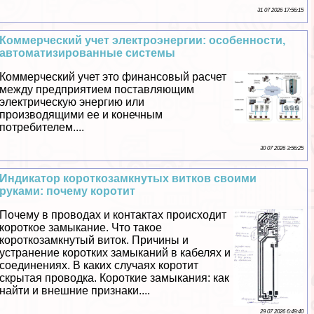
31 07 2026 17:56:15
Коммерческий учет электроэнергии: особенности,
автоматизированные системы
Коммерческий учет это финансовый расчет
между предприятием поставляющим
электрическую энергию или
производящими ее и конечным
потребителем....
30 07 2026 3:56:25
Индикатор короткозамкнутых витков своими
руками: почему коротит
Почему в проводах и контактах происходит
короткое замыкание. Что такое
короткозамкнутый виток. Причины и
устранение коротких замыканий в кабелях и
соединениях. В каких случаях коротит
скрытая проводка. Короткие замыкания: как
найти и внешние признаки....
29 07 2026 6:49:40