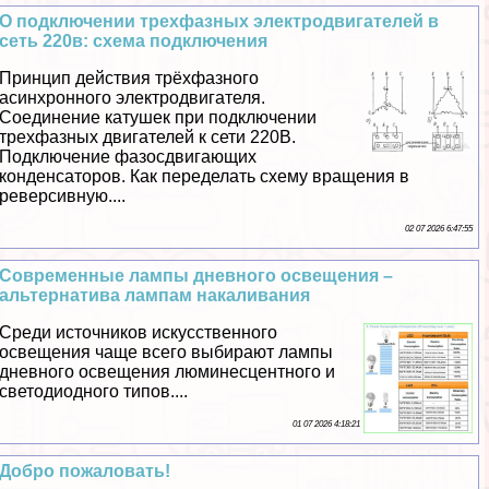
О подключении трехфазных электродвигателей в
сеть 220в: схема подключения
Принцип действия трёхфазного
асинхронного электродвигателя.
Соединение катушек при подключении
трехфазных двигателей к сети 220В.
Подключение фазосдвигающих
конденсаторов. Как переделать схему вращения в
реверсивную....
02 07 2026 6:47:55
Современные лампы дневного освещения –
альтернатива лампам накаливания
Среди источников искусственного
освещения чаще всего выбирают лампы
дневного освещения люминесцентного и
светодиодного типов....
01 07 2026 4:18:21
Добро пожаловать!