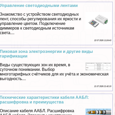
Управление светодиодными лентами
Знакомство с устройством светодиодных
лент, способы регулирования их яркости и
управление цветом. Подключение
диммеров к светодиодным источникам
света....
22 07 2026 13:24:43
Пиковая зона электроэнергии и другие виды
тарификации
Виды существующих зон их время, в
суточном понимании. Выбор
многотарифных счётчиков для их учёта и экономическая
выгодность....
21 07 2026 21:42:19
Технические хаpaктеристики кабеля ААБЛ:
расшифровка и преимущества
Описание кабеля ААБЛ. Расшифровка