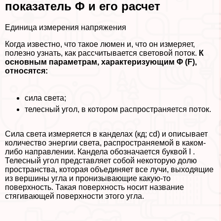
показатель Φ и его расчет
Единица измерения напряжения
Когда известно, что такое люмен и, что он измеряет,
полезно узнать, как рассчитывается световой поток.
К
основным параметрам, хаpaктеризующим Φ (
F
),
относятся:
сила света;
телесный угол, в котором распространяется поток.
Сила света измеряется в канделах (кд; cd) и описывает
количество энергии света, распространяемой в каком-
либо направлении. Кандела обозначается буквой I .
Телесный угол представляет собой некоторую долю
прострaнcтва, которая объединяет все лучи, выходящие
из вершины угла и пронизывающие какую-то
поверхность. Такая поверхность носит название
стягивающей поверхности этого угла.