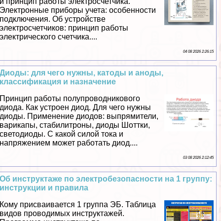
и принцип работы электросчетчика.
Электронные приборы учета: особенности
подключения. Об устройстве
электросчетчиков: принцип работы
электрического счетчика....
04 08 2026 2:26:15
Диоды: для чего нужны, катоды и аноды,
классификация и назначение
Принцип работы полупроводникового
диода. Как устроен диод. Для чего нужны
диоды. Применение диодов: выпрямители,
варикапы, стабилитроны, диоды Шоттки,
светодиоды. С какой силой тока и
напряжением может работать диод....
03 08 2026 2:12:45
Об инструктаже по электробезопасности на 1 группу:
инструкции и правила
Кому присваивается 1 группа ЭБ. Таблица
видов проводимых инструктажей.