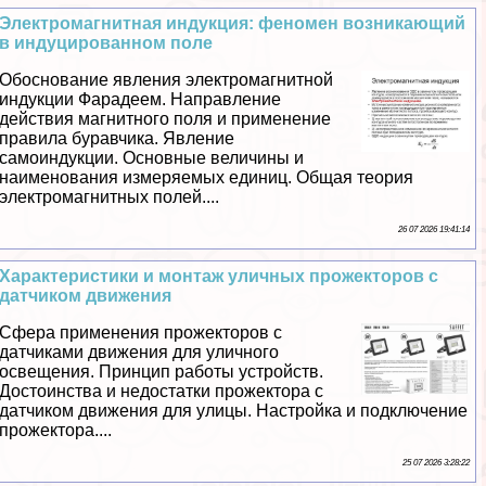
Электромагнитная индукция: феномен возникающий
в индуцированном поле
Обоснование явления электромагнитной
индукции Фарадеем. Направление
действия магнитного поля и применение
правила буравчика. Явление
самоиндукции. Основные величины и
наименования измеряемых единиц. Общая теория
электромагнитных полей....
26 07 2026 19:41:14
Хаpaктеристики и монтаж уличных прожекторов с
датчиком движения
Сфера применения прожекторов с
датчиками движения для уличного
освещения. Принцип работы устройств.
Достоинства и недостатки прожектора с
датчиком движения для улицы. Настройка и подключение
прожектора....
25 07 2026 3:28:22