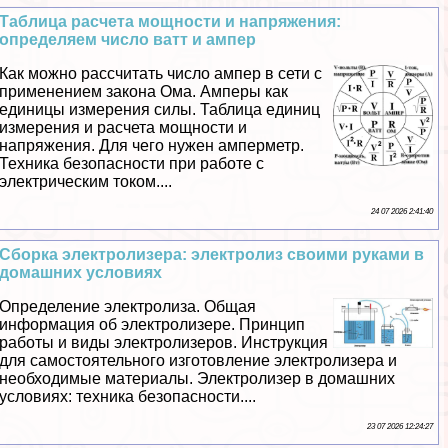
Таблица расчета мощности и напряжения:
определяем число ватт и ампер
Как можно рассчитать число ампер в сети с
применением закона Ома. Амперы как
единицы измерения силы. Таблица единиц
измерения и расчета мощности и
напряжения. Для чего нужен амперметр.
Техника безопасности при работе с
электрическим током....
24 07 2026 2:41:40
Сборка электролизера: электролиз своими руками в
домашних условиях
Определение электролиза. Общая
информация об электролизере. Принцип
работы и виды электролизеров. Инструкция
для самостоятельного изготовление электролизера и
необходимые материалы. Электролизер в домашних
условиях: техника безопасности....
23 07 2026 12:24:27