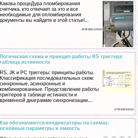
Какова процеДypa пломбирования
счетчика, кто отвечает за это и все
необходимые для опломбирования
документы вы найдете в этой статье!...
08 08 2026 11:59:56
Логическая схема и принцип работы RS триггера:
таблица истинности
RS, JK и PC триггеры: принципы работы.
Классификация последовательных схем:
синхронные, асинхронные и
комбинированные. Представление работы
триггеров в таблице истинности и
временной диаграмме синхронизации....
07 08 2026 8:52:43
Как обозначаются конденсаторы на схемах:
основные параметры и емкость