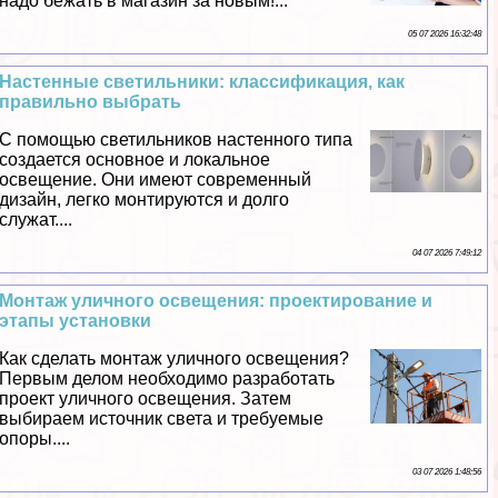
надо бежать в магазин за новым!...
05 07 2026 16:32:48
Настенные светильники: классификация, как
правильно выбрать
С помощью светильников настенного типа
создается основное и локальное
освещение. Они имеют современный
дизайн, легко монтируются и долго
служат....
04 07 2026 7:49:12
Монтаж уличного освещения: проектирование и
этапы установки
Как сделать монтаж уличного освещения?
Первым делом необходимо разработать
проект уличного освещения. Затем
выбираем источник света и требуемые
опоры....
03 07 2026 1:48:56