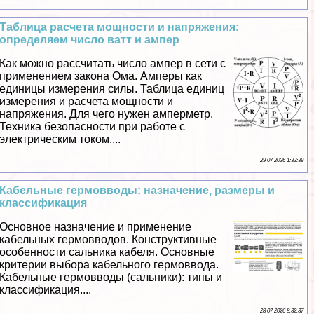
Таблица расчета мощности и напряжения:
определяем число ватт и ампер
Как можно рассчитать число ампер в сети с
применением закона Ома. Амперы как
единицы измерения силы. Таблица единиц
измерения и расчета мощности и
напряжения. Для чего нужен амперметр.
Техника безопасности при работе с
электрическим током....
29 07 2026 1:33:39
Кабельные гермовводы: назначение, размеры и
классификация
Основное назначение и применение
кабельных гермовводов. Конструктивные
особенности сальника кабеля. Основные
критерии выбора кабельного гермоввода.
Кабельные гермовводы (сальники): типы и
классификация....
28 07 2026 8:32:37