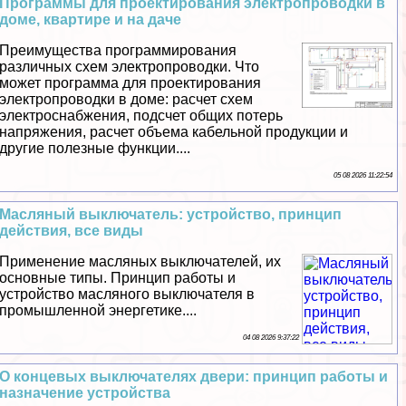
Программы для проектирования электропроводки в
доме, квартире и на даче
Преимущества программирования
различных схем электропроводки. Что
может программа для проектирования
электропроводки в доме: расчет схем
электроснабжения, подсчет общих потерь
напряжения, расчет объема кабельной продукции и
другие полезные функции....
05 08 2026 11:22:54
Масляный выключатель: устройство, принцип
действия, все виды
Применение масляных выключателей, их
основные типы. Принцип работы и
устройство масляного выключателя в
промышленной энергетике....
04 08 2026 9:37:22
О концевых выключателях двери: принцип работы и
назначение устройства