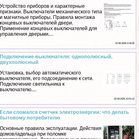
Устройство приборов и хаpaктерные
признаки. Выключатели механического типа
и магнитные приборы. Правила монтажа
концевых выключателей двери.
Применение концевых выключателей для
управления дверьми....
03 08 2026 0:34:40
Подключение выключателя: однополюсный,
двухполюсный
Установка, выбор автоматического
выключателя, его подсоединение к сети.
Подключение светильника к
выключателю....
02 08 2026 10:51:12
Если сломался счетчик электроэнергии: что делать
бытовому потребителю
Основные правила эксплуатации. Действия
домовладельца при поломке