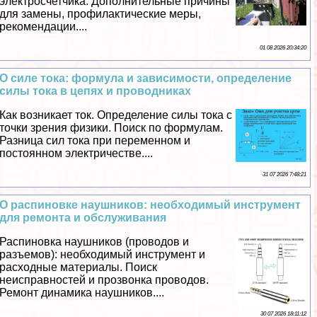
электросчетчика. Дополнительные причины
для замены, профилактические меры,
рекомендации....
01 08 2026 20:34:20
О силе тока: формула и зависимости, определение
силы тока в цепях и проводниках
Как возникает ток. Определение силы тока с
точки зрения физики. Поиск по формулам.
Разница сил тока при переменном и
постоянном электричестве....
31 07 2026 7:48:21
О распиновке наушников: необходимый инструмент
для ремонта и обслуживания
Распиновка наушников (проводов и
разъемов): необходимый инструмент и
расходные материалы. Поиск
неисправностей и прозвонка проводов.
Ремонт динамика наушников....
30 07 2026 18:11:12