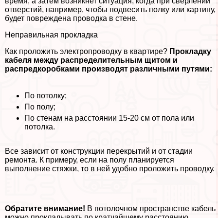
время, а затем возникнет ситуация, когда при сверлении
отверстий, например, чтобы подвесить полку или картину,
будет повреждена проводка в стене.
Неправильная прокладка
Как проложить электропроводку в квартире?
Прокладку
кабеля между распределительным щитом и
распредкоробками производят различными путями:
По потолку;
По полу;
По стенам на расстоянии 15-20 см от пола или
потолка.
Все зависит от конструкции перекрытий и от стадии
ремонта. К примеру, если на полу планируется
выполнение стяжки, то в ней удобно проложить проводку.
Обратите внимание!
В потолочном прострaнcтве кабель
можно прокладывать по кратчайшему расстоянию.