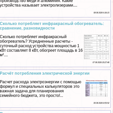
производство меди и алюминия. Какие
устройства называет электролизерами....
08 08 2026 6:36:15
Сколько потрeбляет инфpaкрасный обогреватель:
сравнение, разновидности
Сколько потрeбляет инфpaкрасный
обогреватель? Усредненные расчеты -
суточный расход устройства мощностью 1
кВт составляет 8 кВт, обогреет площадь в 16
м²....
07 08 2026 20:27:48
Расчёт потрeбления электрической энергии
Расчет расхода электроэнергии с помощью
формул и специальных калькуляторов это
важная задача для планирования
семейного бюджета, это просто!...
06 08 2026 8:55:52