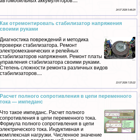
автомобильных аккумуляторов....
24 07 2026 5:46:29
Как отремонтировать стабилизатор напряжения
своими руками
Диагностика повреждений и методика
проверки стабилизатора. Ремонт
электромеханических и релейных
стабилизаторов напряжения. Ремонт платы
управления стабилизатора своими руками.
Степень сложности ремонта различных видов
стабилизаторов....
23 07 2026 7:25:22
Расчет полного сопротивления в цепи переменного
тока — импеданс
Что такое импеданс. Расчет полного
сопротивления в цепи переменного тока.
Формула полного сопротивления в цепи
электрического тока. Индуктивная и
комплексная нагрузки. Численное значение