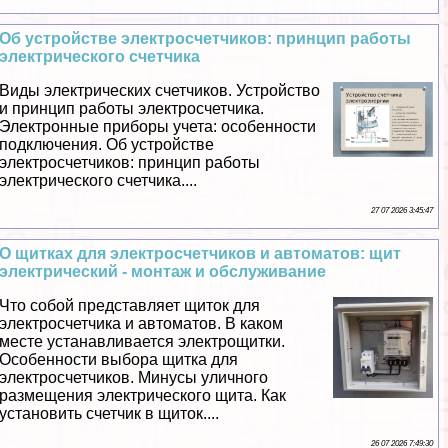
Об устройстве электросчетчиков: принцип работы
электрического счетчика
Виды электрических счетчиков. Устройство
и принцип работы электросчетчика.
Электронные приборы учета: особенности
подключения. Об устройстве
электросчетчиков: принцип работы
электрического счетчика....
27 07 2026 3:45:47
О щитках для электросчетчиков и автоматов: щит
электрический - монтаж и обслуживание
Что собой представляет щиток для
электросчетчика и автоматов. В каком
месте устанавливается электрощитки.
Особенности выбора щитка для
электросчетчиков. Минусы уличного
размещения электрического щита. Как
установить счетчик в щиток....
26 07 2026 7:49:30