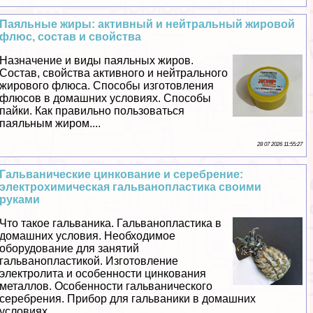
Паяльные жиры: активный и нейтральный жировой
флюс, состав и свойства
Назначение и виды паяльных жиров.
Состав, свойства активного и нейтрального
жирового флюса. Способы изготовления
флюсов в домашних условиях. Способы
пайки. Как правильно пользоваться
паяльным жиром....
28 07 2026 11:55:27
Гальванические цинкование и серебрение:
электрохимическая гальванопластика своими
руками
Что такое гальваника. Гальванопластика в
домашних условия. Необходимое
оборудование для занятий
гальванопластикой. Изготовление
электролита и особенности цинкования
металлов. Особенности гальванического
серебрения. Прибор для гальваники в домашних
условиях....