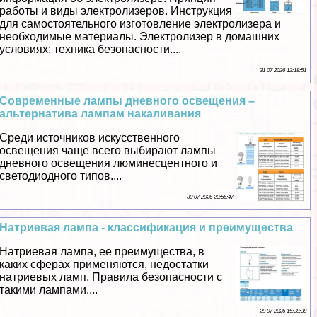
работы и виды электролизеров. Инструкция
для самостоятельного изготовление электролизера и
необходимые материалы. Электролизер в домашних
условиях: техника безопасности....
31 07 2026 12:18:51
Современные лампы дневного освещения –
альтернатива лампам накаливания
Среди источников искусственного
освещения чаще всего выбирают лампы
дневного освещения люминесцентного и
светодиодного типов....
30 07 2026 20:56:47
Натриевая лампа - классификация и преимущества
Натриевая лампа, ее преимущества, в
каких сферах применяются, недостатки
натриевых ламп. Правила безопасности с
такими лампами....
29 07 2026 15:38:38