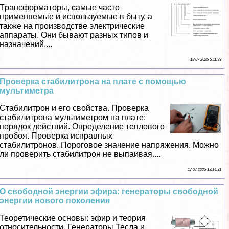
Tрaнcформаторы, самые часто
применяемые и используемые в быту, а
также на производстве электрические
аппараты. Они бывают разных типов и
назначений....
18 07 2026 5:11:33
Проверка стабилитрона на плате с помощью
мультиметра
Стабилитрон и его свойства. Проверка
стабилитрона мультиметром на плате:
порядок действий. Определение теплового
пробоя. Проверка исправных
стабилитронов. Пороговое значение напряжения. Можно
ли проверить стабилитрон не выпаивая....
17 07 2026 13:14:31
О свободной энергии эфира: генераторы свободной
энергии нового поколения
Теоретические основы: эфир и теория
относительности. Генераторы Тесла и