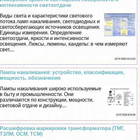
интенсивности светоотдачи
Виды света и хаpaктеристики светового
потока ламп накаливания, светодиодных и
светосберегающих источников освещения.
Единицы измерения. Определение
светоотдачи, яркости и интенсивности
освещения. Люксы, люмены, канделы: в чем измеряют
свет....
20 07 2026 23:13:12
Лампа накаливания: устройство, классификация,
мощность, обозначение
Лампы накаливания широко используемые
в быту и промышленности. Они
различаются по конструкции, мощности,
световой отдаче и дизайну....
19 07 2026 8:53:40
Расшифровка маркировки трaнcформатора (ТМГ,
ТЗЛМ, ОСМ, ТСМ)