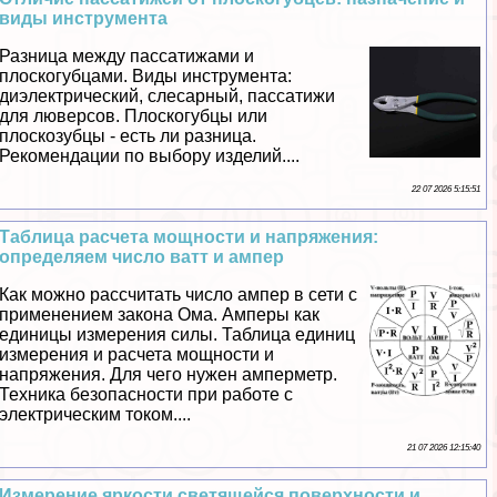
виды инструмента
Разница между пассатижами и
плоскогубцами. Виды инструмента:
диэлектрический, слесарный, пассатижи
для люверсов. Плоскогубцы или
плоскозубцы - есть ли разница.
Рекомендации по выбору изделий....
22 07 2026 5:15:51
Таблица расчета мощности и напряжения:
определяем число ватт и ампер
Как можно рассчитать число ампер в сети с
применением закона Ома. Амперы как
единицы измерения силы. Таблица единиц
измерения и расчета мощности и
напряжения. Для чего нужен амперметр.
Техника безопасности при работе с
электрическим током....
21 07 2026 12:15:40
Измерение яркости светящейся поверхности и