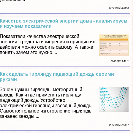
27 07 2026 13:34:54
Качество электрической энергии дома - анализируем
и изучаем показатели
Показатели качества электрической
энергии, средства измерения и принцип их
действия можно освоить самому! А так же
понять зачем это нужно....
26 07 2026 1:48:11
Как сделать гирлянду падающий дождь своими
руками
Зачем нужны гирлянды метеоритный
дождь. Как и где применять гирлянду
падающий дождь. Устройство
электрической гирлянды звездный дождь.
Самостоятельное изготовление гирлянды
занавес звезды....
25 07 2026 12:54:17