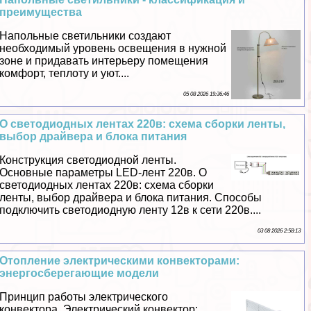
преимущества
Напольные светильники создают
необходимый уровень освещения в нужной
зоне и придавать интерьеру помещения
комфорт, теплоту и уют....
05 08 2026 19:36:46
О светодиодных лентах 220в: схема сборки ленты,
выбор драйвера и блока питания
Конструкция светодиодной ленты.
Основные параметры LED-лент 220в. О
светодиодных лентах 220в: схема сборки
ленты, выбор драйвера и блока питания. Способы
подключить светодиодную ленту 12в к сети 220в....
03 08 2026 2:58:13
Отопление электрическими конвекторами:
энергосберегающие модели
Принцип работы электрического
конвектора. Электрический конвектор: