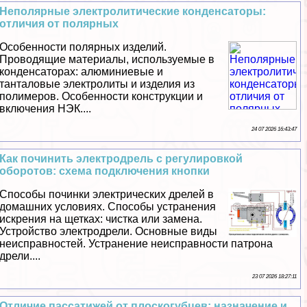
Неполярные электролитические конденсаторы:
отличия от полярных
Особенности полярных изделий.
Проводящие материалы, используемые в
конденсаторах: алюминиевые и
танталовые электролиты и изделия из
полимеров. Особенности конструкции и
включения НЭК....
24 07 2026 16:43:47
Как починить электродрель с регулировкой
оборотов: схема подключения кнопки
Способы починки электрических дрелей в
домашних условиях. Способы устранения
искрения на щетках: чистка или замена.
Устройство электродрели. Основные виды
неисправностей. Устранение неисправности патрона
дрели....
23 07 2026 18:27:11
Отличие пассатижей от плоскогубцев: назначение и