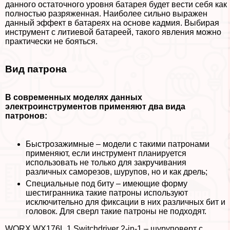
данного остаточного уровня батарея будет вести себя как
полностью разряженная. Наиболее сильно выражен
данный эффект в батареях на основе кадмия. Выбирая
инструмент с литиевой батареей, такого явления можно
пpaктически не бояться.
Вид патрона
В современных моделях данных
электроинструментов применяют два вида
патронов:
Быстрозажимные – модели с такими патронами
применяют, если инструмент планируется
использовать не только для закручивания
различных саморезов, шурупов, но и как дрель;
Специальные под биту – имеющие форму
шестигранника такие патроны используют
исключительно для фиксации в них различных бит и
головок. Для сверл такие патроны не подходят.
WORX WX176L.1 Switchdriver 2-in-1 – шуруповерт с