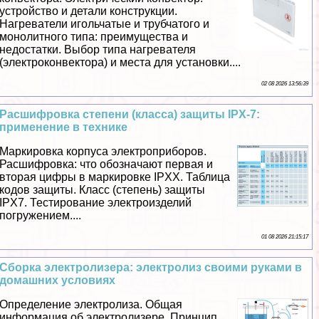
устройство и детали конструкции.
Нагреватели игольчатые и трубчатого и
монолитного типа: преимущества и
недостатки. Выбор типа нагревателя
(электроконвектора) и места для установки....
02 08 2026 13:56:39
Расшифровка степени (класса) защиты IPX-7:
применение в технике
Маркировка корпуса электроприборов.
Расшифровка: что обозначают первая и
вторая цифры в маркировке IPXX. Таблица
кодов защиты. Класс (степень) защиты
IPX7. Тестирование электроизделий
погружением....
01 08 2026 21:15:17
Сборка электролизера: электролиз своими руками в
домашних условиях
Определение электролиза. Общая
информация об электролизере. Принцип