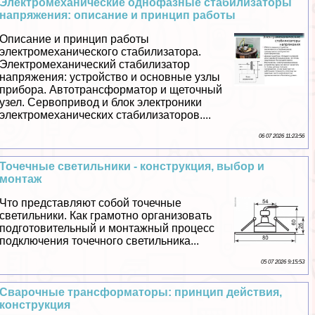
Электромеханические однофазные стабилизаторы
напряжения: описание и принцип работы
Описание и принцип работы
электромеханического стабилизатора.
Электромеханический стабилизатор
напряжения: устройство и основные узлы
прибора. Автотрaнcформатор и щеточный
узел. Сервопривод и блок электроники
электромеханических стабилизаторов....
06 07 2026 11:23:56
Точечные светильники - конструкция, выбор и
монтаж
Что представляют собой точечные
светильники. Как грамотно организовать
подготовительный и монтажный процесс
подключения точечного светильника...
05 07 2026 9:15:53
Сварочные трaнcформаторы: принцип действия,
конструкция