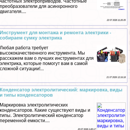
частотных электроприводов. Частотные
преобразователи для асинхронного
двигателя....
22 07 2026 11:20:35
Инструмент для монтажа и ремонта электрики -
собираем сумку электрика
Любая работа требует
высококачественного инструмента. Мы
расскажем вам о лучших инструментах для
электрика, которые помогут вам в самой
сложной ситуации!...
21 07 2026 12:16:18
Конденсатор электролитический: маркировка, виды
и типы конденсаторов
Маркировка электролитических
конденсаторов. Какие существуют виды и
типы. Электролитический конденсатор
переменной емкости....
20 07 2026 3:45:17