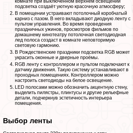
комнате при выключенном верхнем освещении
подсветка создаёт уютную красочную атмосферу;
В помещении устраивают потолочный коробчатый
карниз с пазом. В него вкладывают диодную ленту с
пультом управления. Во время проведения
праздничных ужинов, просмотров фильмов по
домашнему кинотеатру потолочная светодиодная
лед полоса создаст в комнате неповторимую
световую гармонию.
В Рождественские праздники подсветка RGB может
украсить оконные и дверные проёмы.
RGB ленту с контроллером и пультом подключают к
датчику движения. Такую систему устанавливают в
проходных помещениях. Контроллером можно
настроить светодиоды на белое освещение.
LED полосами можно обозначить акцентную стену,
выделить пилястры, плинтусы и другие рельефные
детали, подчеркнув эстетичность интерьера
помещения.
Выбор ленты