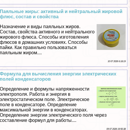
Паяльные жиры: активный и нейтральный жировой
флюс, состав и свойства
Назначение и виды паяльных жиров.
Состав, свойства активного и нейтрального
жирового флюса. Способы изготовления
флюсов в домашних условиях. Способы
пайки. Как правильно пользоваться
паяльным жиром....
10 07 2026 6:18:19
Формула для вычисления энергии электрических
полей конденсаторов
Определение и формулы напряженности
электрополя. Работа и энергия в
электростатическом поле. Электрическое
поле в конденсаторе. Определение
максимальной энергии в конденсаторах.
Определение энергии электрического поля через
составление формул для работы....
09 07 2026 19:50:38