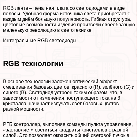
RGB лента – печатная плата со светодиодами в виде
полосы. Удобная форма источника света приобретает с
каждым днём большую популярность. Гибкая структура,
цветовые возможности изделия произвели своеобразную
маленькую революцию в светотехнике.
Интегральные RGB светодиоды
RGB технологии
В основе технологии заложен оптический эффект
смешивания базовых цветов: красного (R), зелёного (G) и
синего (B). Светодиод устроен таким образом, что, в
зависимости от изменения поступающего тока на 3
кристалла, начинает излучать свет базовых цветов
разной мощности.
РГБ контроллер, выполняя комaнды пульта управления,
«заставляет» светиться квадраты кристаллов с разной
силой. Это позволяет окрасить общий световой пучок в