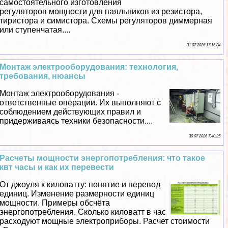
самостоятельного изготовления
регуляторов мощности для паяльников из резистора,
тиристора и симистора. Схемы регуляторов диммерная
или ступенчатая....
31 07 2026 17:16:34
Монтаж электрооборудования: технология,
требования, нюансы
Монтаж электрооборудования -
ответственные операции. Их выполняют с
соблюдением действующих правил и
придерживаясь техники безопасности....
30 07 2026 7:40:25
Расчеты мощности энергопотрeбления: что такое
квт часы и как их перевести
От джоуля к киловатту: понятие и перевод
единиц. Изменение размерности единиц
мощности. Примеры обсчёта
энергопотрeбления. Сколько киловатт в час
расходуют мощные электроприборы. Расчет стоимости