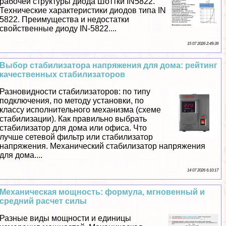
рабочей структуры диода Шоттки IN5822.
Технические хаpaктеристики диодов типа IN
5822. Преимущества и недостатки
свойственные диоду IN-5822....
15 07 2026 2:49:39
Выбор стабилизатора напряжения для дома: рейтинг
качественных стабилизаторов
Разновидности стабилизаторов: по типу
подключения, по методу установки, по
классу исполнительного механизма (схеме
стабилизации). Как правильно выбрать
стабилизатор для дома или офиса. Что
лучше сетевой фильтр или стабилизатор
напряжения. Механический стабилизатор напряжения
для дома....
14 07 2026 6:10:17
Механическая мощность: формула, мгновенный и
средний расчет силы
Разные виды мощности и единицы