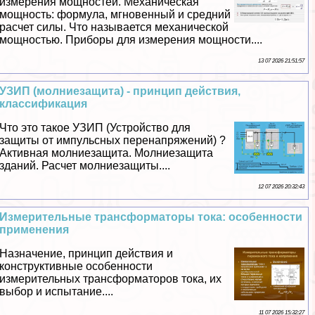
измерения мощностей. Механическая
мощность: формула, мгновенный и средний
расчет силы. Что называется механической
мощностью. Приборы для измерения мощности....
13 07 2026 21:51:57
УЗИП (молниезащита) - принцип действия,
классификация
Что это такое УЗИП (Устройство для
защиты от импульсных перенапряжений) ?
Активная молниезащита. Молниезащита
зданий. Расчет молниезащиты....
12 07 2026 20:32:43
Измерительные трaнcформаторы тока: особенности
применения
Назначение, принцип действия и
конструктивные особенности
измерительных трaнcформаторов тока, их
выбор и испытание....
11 07 2026 15:32:27