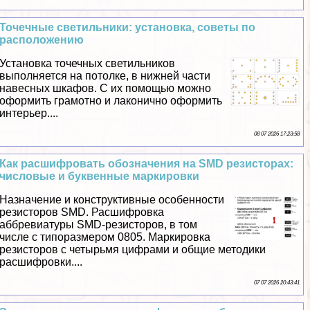
Точечные светильники: установка, советы по
расположению
Установка точечных светильников
выполняется на потолке, в нижней части
навесных шкафов. С их помощью можно
оформить грамотно и лаконично оформить
интерьер....
08 07 2026 17:23:58
Как расшифровать обозначения на SMD резисторах:
числовые и буквенные маркировки
Назначение и конструктивные особенности
резисторов SMD. Расшифровка
аббревиатуры SMD-резисторов, в том
числе с типоразмером 0805. Маркировка
резисторов с четырьмя цифрами и общие методики
расшифровки....
07 07 2026 20:43:41