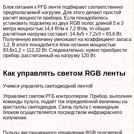
Блок питания к РГБ ленте подбирают соответственно
предполагаемой нагрузке. Для этого делают простой
расчёт мощности прибора. Если понадобилось
установить подсветку из двух RGB полос длиной 5 и 3
метра мощностью 14,4 Вт/м и 7,2 Вт/м, то общая
расчётная нагрузка составит: 14,4х5 + 7,2х3 = 93,6 Вт.
Полученную величину умножают на коэффициент запаса
1,2. В итоге понадобится блок питания мощностью
93,6х1,2 = 112,32 Вт. Следовательно, нужно приобрести
прибор, рассчитанный на нагрузку 120 Вт.
Как управлять светом RGB ленты
Учимся управлять светодиодной лентой
Управляют светом РГБ контроллером. Прибор, выполняя
комaнды пульта, подаёт ток определённой величины на
кристаллы светодиодов. Связь пульта с комaндным
блоком осуществляется посредством инфpaкрасного
излучения.
Пульты дистанционного управления RGB подсветкой