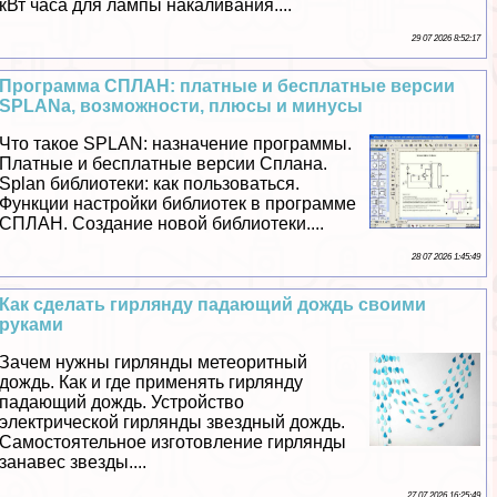
кВт часа для лампы накаливания....
29 07 2026 8:52:17
Программа СПЛАН: платные и бесплатные версии
SPLANa, возможности, плюсы и минусы
Что такое SPLAN: назначение программы.
Платные и бесплатные версии Сплана.
Splan библиотеки: как пользоваться.
Функции настройки библиотек в программе
СПЛАН. Создание новой библиотеки....
28 07 2026 1:45:49
Как сделать гирлянду падающий дождь своими
руками
Зачем нужны гирлянды метеоритный
дождь. Как и где применять гирлянду
падающий дождь. Устройство
электрической гирлянды звездный дождь.
Самостоятельное изготовление гирлянды
занавес звезды....
27 07 2026 16:25:49