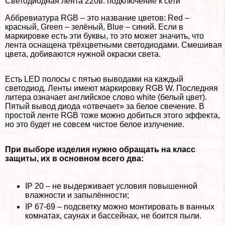
Светодиодная лента 220в: подключение к сети
Аббревиатура RGB – это название цветов: Red –
красный, Green – зелёный, Blue – синий. Если в
маркировке есть эти буквы, то это может значить, что
лента оснащена трёхцветными светодиодами. Смешивая
цвета, добиваются нужной окраски света.
Есть LED полосы с пятью выводами на каждый
светодиод. Ленты имеют маркировку RGB W. Последняя
литера означает английское слово white (белый цвет).
Пятый вывод диода «отвечает» за белое свечение. В
простой ленте RGB тоже можно добиться этого эффекта,
но это будет не совсем чистое белое излучение.
При выборе изделия нужно обращать на класс
защиты, их в основном всего два:
IP 20 – не выдерживает условия повышенной
влажности и запылённости;
IP 67-69 – подсветку можно монтировать в ванных
комнатах, саунах и бассейнах, не боится пыли.