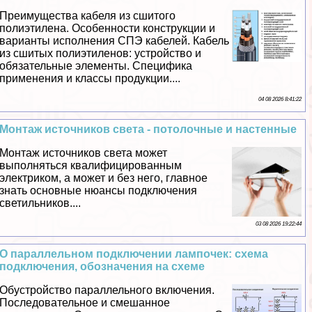
Преимущества кабеля из сшитого
полиэтилена. Особенности конструкции и
варианты исполнения СПЭ кабелей. Кабель
из сшитых полиэтиленов: устройство и
обязательные элементы. Специфика
применения и классы продукции....
04 08 2026 8:41:22
Монтаж источников света - потолочные и настенные
Монтаж источников света может
выполняться квалифицированным
электриком, а может и без него, главное
знать основные нюансы подключения
светильников....
03 08 2026 19:22:44
О параллельном подключении лампочек: схема
подключения, обозначения на схеме
Обустройство параллельного включения.
Последовательное и смешанное