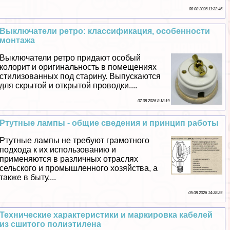
08 08 2026 11:32:46
Выключатели ретро: классификация, особенности
монтажа
Выключатели ретро придают особый
колорит и оригинальность в помещениях
стилизованных под старину. Выпускаются
для скрытой и открытой проводки....
07 08 2026 8:18:19
Ртутные лампы - общие сведения и принцип работы
Ртутные лампы не требуют грамотного
подхода к их использованию и
применяются в различных отраслях
сельского и промышленного хозяйства, а
также в быту....
05 08 2026 14:38:25
Технические хаpaктеристики и маркировка кабелей
из сшитого полиэтилена