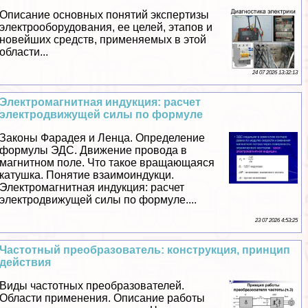
Описание основных понятий экспертизы
электрооборудования, ее целей, этапов и
новейших средств, применяемых в этой
области...
24 07 2026 13:32:13
Электромагнитная индукция: расчет
электродвижущей силы по формуле
Законы Фарадея и Ленца. Определение
формулы ЭДС. Движение провода в
магнитном поле. Что такое вращающаяся
катушка. Понятие взаимоиндукци.
Электромагнитная индукция: расчет
электродвижущей силы по формуле....
23 07 2026 4:53:25
Частотный преобразователь: конструкция, принцип
действия
Виды частотных преобразователей.
Области применения. Описание работы