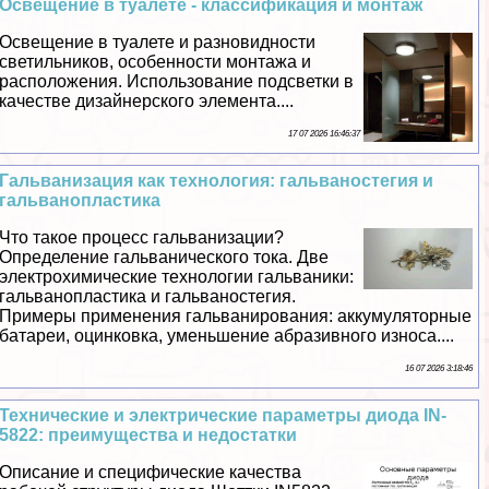
Освещение в туалете - классификация и монтаж
Освещение в туалете и разновидности
светильников, особенности монтажа и
расположения. Использование подсветки в
качестве дизайнерского элемента....
17 07 2026 16:46:37
Гальванизация как технология: гальваностегия и
гальванопластика
Что такое процесс гальванизации?
Определение гальванического тока. Две
электрохимические технологии гальваники:
гальванопластика и гальваностегия.
Примеры применения гальванирования: аккумуляторные
батареи, оцинковка, уменьшение абразивного износа....
16 07 2026 3:18:46
Технические и электрические параметры диода IN-
5822: преимущества и недостатки
Описание и специфические качества