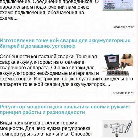
подключение. Соединение проводников. О
параллельном подключении лампочек:
схема подключения, обозначения на
схеме....
02 08 2026 9:58:17
Изготовление точечной сварки для аккумуляторных
батарей в домашних условиях
Особенности контактной сварки. Точечная
сварка аккумуляторов: изготовление
сварочного аппарата. Сборка сварки для
аккумуляторов: необходимые материалы и
схемы сборки. Инструкция по эксплуатации самодельного
аппарата точечной сварки для аккумуляторов....
01 08 2026 10:23:52
Регулятор мощности для паяльника своими руками:
принцип работы и разновидности
Виды паяльников с регуляторами
мощности. Для чего нужна регулировка
температуры жала паяльника. Способы