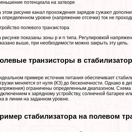
еньшение потенциала на затворе
 этом рисунке канал прохождения зарядов сужают дополни
 определенном уровне (напряжение отсечки) ток не проходи
тройство полевого транзистора
 рисунке показаны зоны p и n типа. Регулировкой напряжен
казано выше, при необходимости можно закрыть эту цепь.
олевые транзисторы в стабилизатор
идеальном примере источник питания обеспечивает стабиль
грузки меняется от нуля (КЗ) до бесконечности. Однако в 
апряжения) ограничены определенным диапазоном. Схема 
дключением к зарядному устройству, солнечной батарее и
ка в линии на заданном уровне.
ример стабилизатора на полевом тр