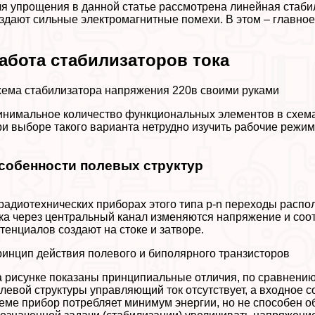
я упрощения в данной статье рассмотрена линейная стабил
здают сильные электромагнитные помехи. В этом – главное
абота стабилизаторов тока
ема стабилизатора напряжения 220в своими руками
нимальное количество функциональных элементов в схемах
и выборе такого варианта нетрудно изучить рабочие режим
собенности полевых структур
радиотехнических приборах этого типа p-n переходы расп
ка через центральный канал изменяются напряжение и соо
тенциалов создают на стоке и затворе.
инцип действия полевого и биполярного транзисторов
 рисунке показаны принципиальные отличия, по сравнени
левой структуры управляющий ток отсутствует, а входное 
еме прибор потрeбляет минимум энергии, но не способен о