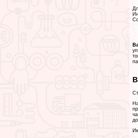
Дл
Ин
Со
В
уп
то
па
В
Ст
На
пр
ча
до
Им