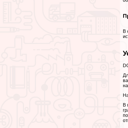
об
П
В 
ис
У
DC
Дл
ва
на
На
В 
гр
по
от