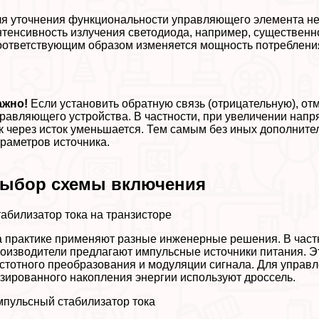
я уточнения функциональности управляющего элемента нео
тенсивность излучения светодиода, например, существенно
ответствующим образом изменяется мощность потрeбления
ажно!
Если установить обратную связь (отрицательную), от
равляющего устройства. В частности, при увеличении напр
к через исток уменьшается. Тем самым без иных дополнит
раметров источника.
ыбор схемы включения
абилизатор тока на транзисторе
 пpaктике применяют разные инженерные решения. В част
оизводители предлагают импульсные источники питания. 
стотного преобразования и модуляции сигнала. Для управ
зированного накопления энергии используют дроссель.
пульсный стабилизатор тока