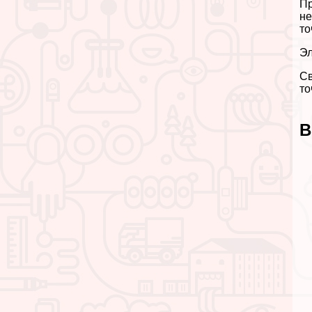
Пр
не
то
Эл
Св
то
В