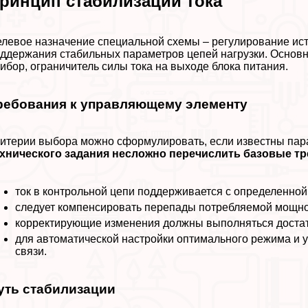
ринцип стабилизации тока
левое назначение специальной схемы – регулирование ист
ддержания стабильных параметров цепей нагрузки. Основ
ибор, ограничитель силы тока на выходе блока питания.
ребования к управляющему элементу
итерии выбора можно сформулировать, если известны пар
хнического задания несложно перечислить базовые тр
ток в контрольной цепи поддерживается с определенной
следует компенсировать перепады потрeбляемой мощно
корректирующие изменения должны выполняться достат
для автоматической настройки оптимального режима и 
связи.
уть стабилизации