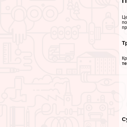
П
Це
по
пр
Т
Кр
те
С