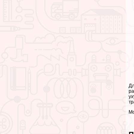
Дл
ра
ух
тр
Мо