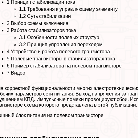
1
Принцип стабилизации тока
1.1
Требования к управляющему элементу
1.2
Суть стабилизации
2
Выбор схемы включения
3
Работа стабилизаторов тока
3.1
Особенности полевых структур
3.2
Принцип управления переходом
4
Устройство и работа полевого транзистора
5
Полевые транзисторы в стабилизаторах тока
6
Пример стабилизатора на полевом транзисторе
7
Видео
я корректной функциональности многих электротехническ
бочих параметров сети питания. Выход напряжения за гр
удшением КПД. Импульсные помехи провоцируют сбои. Исп
анзисторе схема которого представлена в этой публикации.
щный блок питания на полевом транзисторе