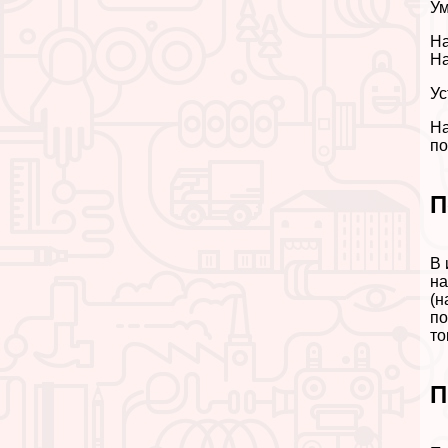
Ум
На
На
Ус
На
по
П
В 
на
(н
по
то
П