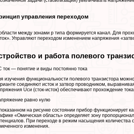
означенной задачи (стабилизации) увеличивать напряжение
ринцип управления переходом
области между зонами р типа формируется канал. Для прох
ток». Управляют переходом изменением напряжения «затво
стройство и работа полевого транзи
 ток — понятие и виды постоянно тока
я изучения функциональности полевого транзистора можно
рианте соединяют исток и затвор проводником, выравнив
пряжения Uси (сток-исток) обеспечивают прохождение тока 
пряжение равно нулю
показанном на рисунке состоянии прибор функционирует к
афике «Омическая область» определяет зону пропорционал
тенциалов. При переходе в режим насыщения количества 
меченного изменения.