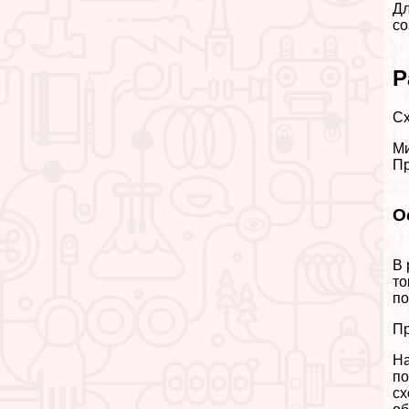
Дл
со
Р
Сх
Ми
Пр
О
В 
то
по
Пр
На
по
сх