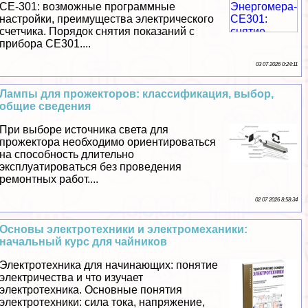
СЕ-301: возможные программные
настройки, преимущества электрического
счетчика. Порядок снятия показаний с
прибора СЕ301....
03 07 2026 0:24:11
Лампы для прожекторов: классификация, выбор,
общие сведения
При выборе источника света для
прожектора необходимо ориентироваться
на способность длительно
эксплуатироваться без проведения
ремонтных работ....
02 07 2026 8:58:34
Основы электротехники и электромеханики:
начальный курс для чайников
Электротехника для начинающих: понятие
электричества и что изучает
электротехника. Основные понятия
электротехники: сила тока, напряжение,