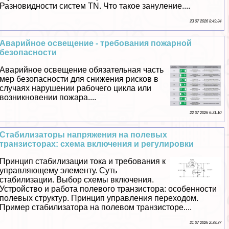
Разновидности систем TN. Что такое зануление....
23 07 2026 8:49:34
Аварийное освещение - требования пожарной
безопасности
Аварийное освещение обязательная часть
мер безопасности для снижения рисков в
случаях нарушении рабочего цикла или
возникновении пожара....
22 07 2026 6:31:10
Стабилизаторы напряжения на полевых
транзисторах: схема включения и регулировки
Принцип стабилизации тока и требования к
управляющему элементу. Суть
стабилизации. Выбор схемы включения.
Устройство и работа полевого транзистора: особенности
полевых структур. Принцип управления переходом.
Пример стабилизатора на полевом транзисторе....
21 07 2026 2:39:37