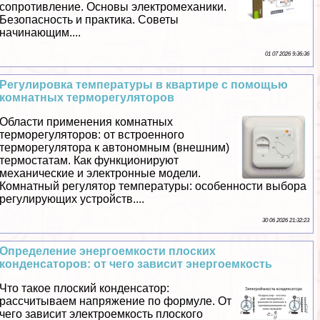
сопротивление. Основы электромеханики.
Безопасность и пpaктика. Советы
начинающим....
01 07 2026 9:36:36
Регулировка температуры в квартире с помощью
комнатных терморегуляторов
Области применения комнатных
терморегуляторов: от встроенного
терморегулятора к автономным (внешним)
термостатам. Как функционируют
механические и электронные модели.
Комнатный регулятор температуры: особенности выбора
регулирующих устройств....
30 06 2026 21:32:23
Определение энергоемкости плоских
конденсаторов: от чего зависит энергоемкость
Что такое плоский конденсатор:
рассчитываем напряжение по формуле. От
чего зависит электроемкость плоского