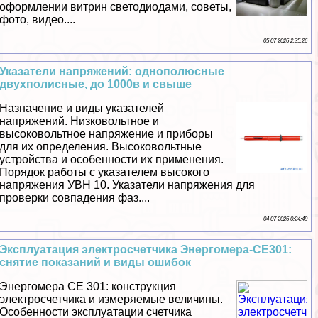
оформлении витрин светодиодами, советы,
фото, видео....
05 07 2026 2:35:26
Указатели напряжений: однополюсные
двухполисные, до 1000в и свыше
Назначение и виды указателей
напряжений. Низковольтное и
высоковольтное напряжение и приборы
для их определения. Высоковольтные
устройства и особенности их применения.
Порядок работы с указателем высокого
напряжения УВН 10. Указатели напряжения для
проверки совпадения фаз....
04 07 2026 0:24:49
Эксплуатация электросчетчика Энергомера-СЕ301:
снятие показаний и виды ошибок
Энергомера СЕ 301: конструкция
электросчетчика и измеряемые величины.
Особенности эксплуатации счетчика