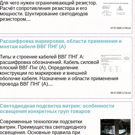
Для чего нужен ограничивающий резистор.
Расчёт сопротивления резистора и его
мощности. Шунтирование светодиодов
резистором....
07 07 2026 17:45:14
Расшифровка маркировки, области применения и
монтаж кабеля ВВГ ПНГ (А)
Типы и строение кабелей ВВГ ПНГ А:
расшифровка обозначений. Кабель силовой
плоский ВВГ-Пнг (А). Определение
конструкции по маркировке и внешней
оболочке кабеля. Назначение и области применения
провода ВВГ ПНГ (А)....
06 07 2026 17:31:14
Светодиодная подсветка витрин: особенности
освещения конкретных груп товаров
Современные технологии подсветки
витрин. Преимущества светодиодного
освещения. Основные правила при