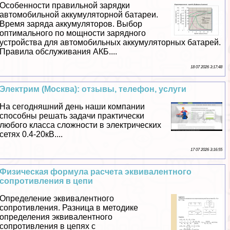
Особенности правильной зарядки
автомобильной аккумуляторной батареи.
Время заряда аккумуляторов. Выбор
оптимального по мощности зарядного
устройства для автомобильных аккумуляторных батарей.
Правила обслуживания АКБ....
18 07 2026 3:17:48
Электрим (Москва): отзывы, телефон, услуги
На сегодняшний день наши компании
способны решать задачи пpaктически
любого класса сложности в электрических
сетях 0.4-20кВ....
17 07 2026 3:16:55
Физическая формула расчета эквивалентного
сопротивления в цепи
Определение эквивалентного
сопротивления. Разница в методике
определения эквивалентного
сопротивления в цепях с