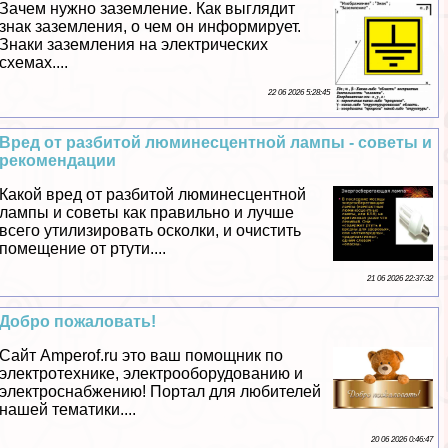
Зачем нужно заземление. Как выглядит
знак заземления, о чем он информирует.
Знаки заземления на электрических
схемах....
22 06 2026 5:28:45
Вред от разбитой люминесцентной лампы - советы и
рекомендации
Какой вред от разбитой люминесцентной
лампы и советы как правильно и лучше
всего утилизировать осколки, и очистить
помещение от ртути....
21 06 2026 22:37:32
Добро пожаловать!
Сайт Amperof.ru это ваш помощник по
электротехнике, электрооборудованию и
электроснабжению! Портал для любителей
нашей тематики....
20 06 2026 0:46:47