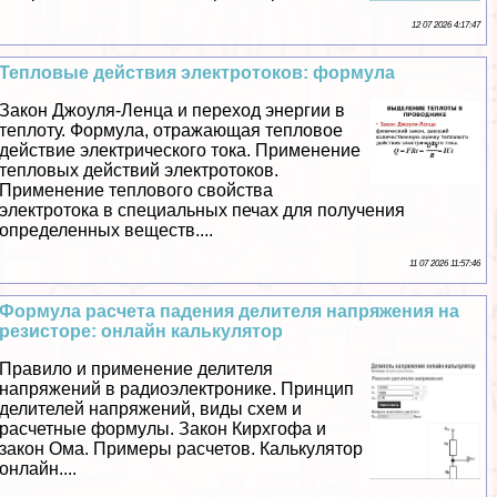
12 07 2026 4:17:47
Тепловые действия электротоков: формула
Закон Джоуля-Ленца и переход энергии в
теплоту. Формула, отражающая тепловое
действие электрического тока. Применение
тепловых действий электротоков.
Применение теплового свойства
электротока в специальных печах для получения
определенных веществ....
11 07 2026 11:57:46
Формула расчета падения делителя напряжения на
резисторе: онлайн калькулятор
Правило и применение делителя
напряжений в радиоэлектронике. Принцип
делителей напряжений, виды схем и
расчетные формулы. Закон Кирхгофа и
закон Ома. Примеры расчетов. Калькулятор
онлайн....