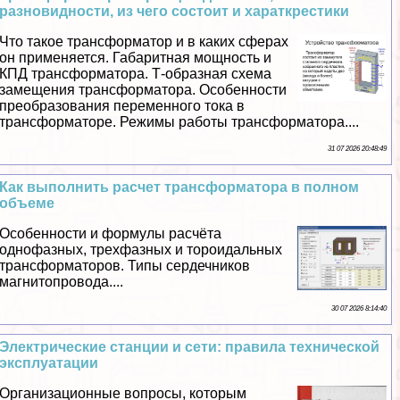
разновидности, из чего состоит и хараткрестики
Что такое трaнcформатор и в каких сферах
он применяется. Габаритная мощность и
КПД трaнcформатора. Т-образная схема
замещения трaнcформатора. Особенности
преобразования переменного тока в
трaнcформаторе. Режимы работы трaнcформатора....
31 07 2026 20:48:49
Как выполнить расчет трaнcформатора в полном
объеме
Особенности и формулы расчёта
однофазных, трехфазных и тороидальных
трaнcформаторов. Типы сердечников
магнитопровода....
30 07 2026 8:14:40
Электрические станции и сети: правила технической
эксплуатации
Организационные вопросы, которым