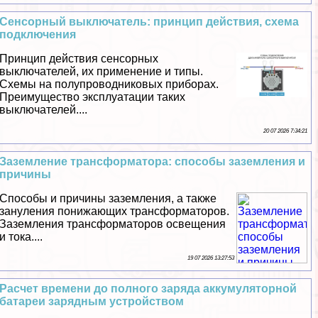
Сенсорный выключатель: принцип действия, схема
подключения
Принцип действия сенсорных
выключателей, их применение и типы.
Схемы на полупроводниковых приборах.
Преимущество эксплуатации таких
выключателей....
20 07 2026 7:34:21
Заземление трaнcформатора: способы заземления и
причины
Способы и причины заземления, а также
зануления понижающих трaнcформаторов.
Заземления трaнcформаторов освещения
и тока....
19 07 2026 13:27:53
Расчет времени до полного заряда аккумуляторной
батареи зарядным устройством