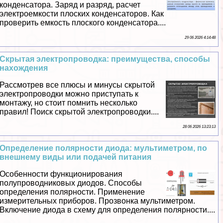
конденсатора. Заряд и разряд, расчет
электроемкости плоских конденсаторов. Как
проверить емкость плоского конденсатора....
29 06 2026 4:14:48
Скрытая электропроводка: преимущества, способы
нахождения
Рассмотрев все плюсы и минусы скрытой
электропроводки можно приступать к
монтажу, но стоит помнить несколько
правил! Поиск скрытой электропроводки....
28 06 2026 13:23:13
Определение полярности диода: мультиметром, по
внешнему виды или подачей питания
Особенности функционирования
полупроводниковых диодов. Способы
определения полярности. Применение
измерительных приборов. Прозвонка мультиметром.
Включение диода в схему для определения полярности....