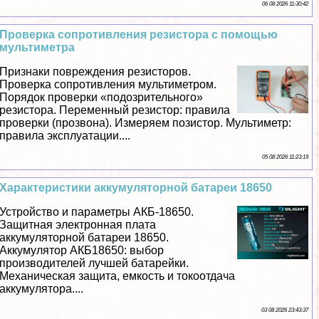
06 08 2026 11:30:42
Проверка сопротивления резистора с помощью
мультиметра
Признаки повреждения резисторов.
Проверка сопротивления мультиметром.
Порядок проверки «подозрительного»
резистора. Переменный резистор: правила
проверки (прозвона). Измеряем позистор. Мультиметр:
правила эксплуатации....
05 08 2026 11:23:19
Хаpaктеристики аккумуляторной батареи 18650
Устройство и параметры АКБ-18650.
Защитная электронная плата
аккумуляторной батареи 18650.
Аккумулятор АКБ18650: выбор
производителей лучшей батарейки.
Механическая защита, емкость и токоотдача
аккумулятора....
03 08 2026 23:43:37