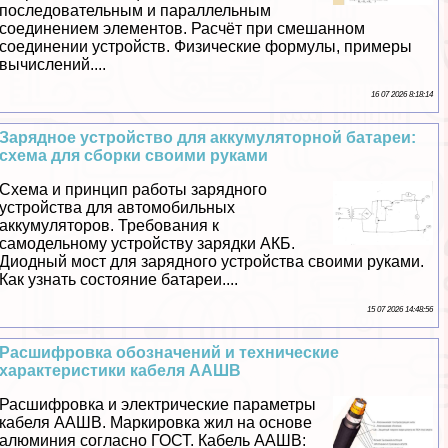
последовательным и параллельным
соединением элементов. Расчёт при смешанном
соединении устройств. Физические формулы, примеры
вычислений....
16 07 2026 8:18:14
Зарядное устройство для аккумуляторной батареи:
схема для сборки своими руками
Схема и принцип работы зарядного
устройства для автомобильных
аккумуляторов. Требования к
самодельному устройству зарядки АКБ.
Диодный мост для зарядного устройства своими руками.
Как узнать состояние батареи....
15 07 2026 14:48:56
Расшифровка обозначений и технические
хаpaктеристики кабеля ААШВ
Расшифровка и электрические параметры
кабеля ААШВ. Маркировка жил на основе
алюминия согласно ГОСТ. Кабель ААШВ: