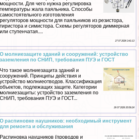
мощности. Для чего нужна регулировка
температуры жала паяльника. Способы
самостоятельного изготовления
регуляторов мощности для паяльников из резистора,
тиристора и симистора. Схемы регуляторов диммерная
или ступенчатая....
27 07 2026 3:41:13
О молниезащите зданий и сооружений: устройство
заземления по СНИП, требования ПУЭ и ГОСТ
Что такое молниезащита зданий и
сооружений. Принципы действия и
устройство молниеотводов. Классификация
объектов, подлежащих защите. Категории
молниезащиты: устройство заземления по
СНИП, требования ПУЭ и ГОСТ...
26 07 2026 20:56:24
О распиновке наушников: необходимый инструмент
для ремонта и обслуживания
Распиновка наушников (проводов и