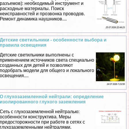
разъемов): необходимый инструмент и
расходные материалы. Поиск
неисправностей и прозвонка проводов.
Ремонт динамика наушников....
25 07 2026 22:44:23
Детские светильники - особенности выбора и
правила освещения
Детские светильники выполнены с
применением источников света специально
созданных для детей и позволяют
подобрать модели для общего и локального
освещения....
24 07 2026 7:23:59
О глухозаземленной нейтрали: определение
изолированного глухого заземления
Сеть с глухозаземленной нейтралью:
особенности конструктива. Меры
предосторожности при работе в сетях с
глухозаземленными нейтралями.