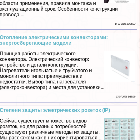
области применения, правила монтажа и
эксплуатационный срок. Особенности конструкции
провода....
14 07 2026 19:35:23
Отопление электрическими конвекторами:
энергосберегающие модели
Принцип работы электрического
конвектора. Электрический конвектор:
устройство и детали конструкции.
Нагреватели игольчатые и трубчатого и
монолитного типа: преимущества и
недостатки. Выбор типа нагревателя
(электроконвектора) и места для установки....
13 07 2026 1:15:29
Степени защиты электрических розеток (IP)
Сейчас существует множество видов
розеток, но для разных потребностей
существуют различные методы их защиты.
Мы расскажем как в них ориентироваться....