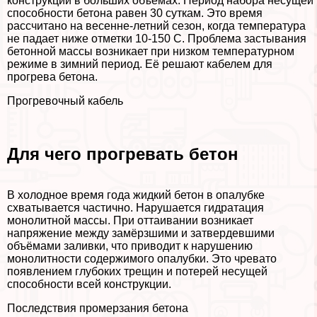
конструкций в больших объёмах. Период набора несущей
способности бетона равен 30 суткам. Это время
рассчитано на весенне-летний сезон, когда температура
не падает ниже отметки 10-150 С. Проблема застывания
бетонной массы возникает при низком температурном
режиме в зимний период. Её решают кабелем для
прогрева бетона.
Прогревочный кабель
Для чего прогревать бетон
В холодное время года жидкий бетон в опалубке
схватывается частично. Нарушается гидратация
монолитной массы. При оттаивании возникает
напряжение между замёрзшими и затвердевшими
объёмами заливки, что приводит к нарушению
монолитности содержимого опалубки. Это чревато
появлением глубоких трещин и потерей несущей
способности всей конструкции.
Последствия промерзания бетона