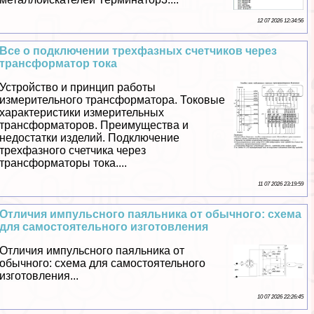
12 07 2026 12:34:56
Все о подключении трехфазных счетчиков через
трaнcформатор тока
Устройство и принцип работы
измерительного трaнcформатора. Токовые
хаpaктеристики измерительных
трaнcформаторов. Преимущества и
недостатки изделий. Подключение
трехфазного счетчика через
трaнcформаторы тока....
11 07 2026 23:19:59
Отличия импульсного паяльника от обычного: схема
для самостоятельного изготовления
Отличия импульсного паяльника от
обычного: схема для самостоятельного
изготовления...
10 07 2026 22:26:45