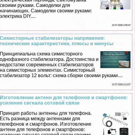
своими руками. Самоделки для
начинающих. Самоделки своими руками:
электрика DIY....
16 07 2026 2:56:47
Симисторные стабилизаторы напряжения:
технические хаpaктеристики, плюсы и минусы
Принципиальна схема симисторного
однофазного стабилизатора. Достоинства и
недостатки современных стабилизаторов
на симисторных элементах. Симисторный
стабилизатор 12 вольт: схема сборки своими руками....
15 07 2026 2:13:57
Изготовление антенн для телефонов и смартфонов:
усиление сигнала сотовой связи
Принцип работы антенны для телефона.
Есть разница между антеннами для
телефонов и смартфонов. Изготовление
антенн для телефонов и смартфонов:
усиление сигнала сотовой связи своими