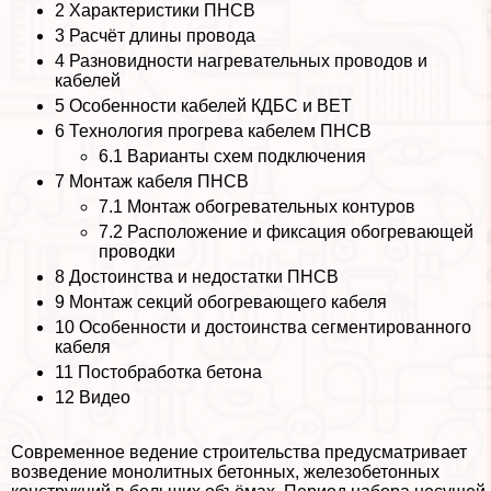
2
Хаpaктеристики ПНСВ
3
Расчёт длины провода
4
Разновидности нагревательных проводов и
кабелей
5
Особенности кабелей КДБС и ВЕТ
6
Технология прогрева кабелем ПНСВ
6.1
Варианты схем подключения
7
Монтаж кабеля ПНСВ
7.1
Монтаж обогревательных контуров
7.2
Расположение и фиксация обогревающей
проводки
8
Достоинства и недостатки ПНСВ
9
Монтаж секций обогревающего кабеля
10
Особенности и достоинства сегментированного
кабеля
11
Постобработка бетона
12
Видео
Современное ведение строительства предусматривает
возведение монолитных бетонных, железобетонных