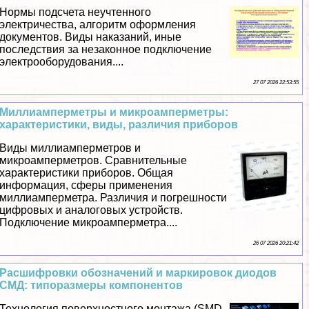
Нормы подсчета неучтенного
электричества, алгоритм оформления
документов. Виды наказаний, иные
последствия за незаконное подключение
электрооборудования....
27 07 2026 22:53:55
Миллиамперметры и микроамперметры:
хаpaктеристики, виды, различия приборов
Виды миллиамперметров и
микроамперметров. Сравнительные
хаpaктеристики приборов. Общая
информация, сферы применения
миллиамперметра. Различия и погрешности
цифровых и аналоговых устройств.
Подключение микроамперметра....
26 07 2026 20:21:42
Расшифровки обозначений и маркировок диодов
СМД: типоразмеры компонентов
Технология поверхностного монтажа (SMD-