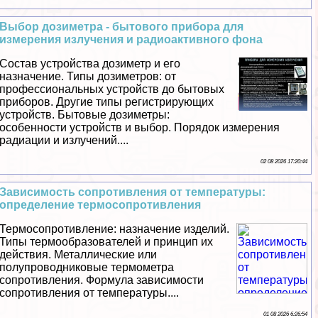
Выбор дозиметра - бытового прибора для
измерения излучения и радиоактивного фона
Состав устройства дозиметр и его
назначение. Типы дозиметров: от
профессиональных устройств до бытовых
приборов. Другие типы регистрирующих
устройств. Бытовые дозиметры:
особенности устройств и выбор. Порядок измерения
радиации и излучений....
02 08 2026 17:20:44
Зависимость сопротивления от температуры:
определение термосопротивления
Термосопротивление: назначение изделий.
Типы термообразователей и принцип их
действия. Металлические или
полупроводниковые термометра
сопротивления. Формула зависимости
сопротивления от температуры....
01 08 2026 6:26:54