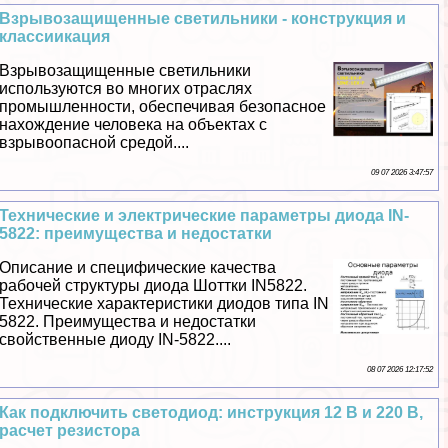
Взрывозащищенные светильники - конструкция и
классиикация
Взрывозащищенные светильники
используются во многих отраслях
промышленности, обеспечивая безопасное
нахождение человека на объектах с
взрывоопасной средой....
09 07 2026 3:47:57
Технические и электрические параметры диода IN-
5822: преимущества и недостатки
Описание и специфические качества
рабочей структуры диода Шоттки IN5822.
Технические хаpaктеристики диодов типа IN
5822. Преимущества и недостатки
свойственные диоду IN-5822....
08 07 2026 12:17:52
Как подключить светодиод: инструкция 12 В и 220 В,
расчет резистора