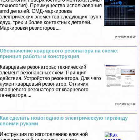
технология). Преимущества использования
smd деталей. СМД-маркировка
электрических элементов следующих групп:
двух, трех и более контактных деталей.
Маркировки резисторов....
25 07 2026 21:32:47
Обозначение кварцевого резонатора на схеме:
принцип работы и конструкция
Кварцевые резонаторы: технический
элемент резонансных схем. Принцип
действия. Устройство резонатора. Для чего
нужен кварцевый резонатор. Отличия
кварцевого резонатора от кварцевого
генератора....
23 07 2026 16:11:38
Как сделать новогоднюю электрическую гирлянду
своими руками
Инструкция по изготовлению елочной
электрической гирлянды: из ламп