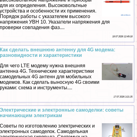
для их определения. Высоковольтные
устройства и особенности их применения.
Порядок работы с указателем высокого
напряжения УВН 10. Указатели напряжения для
проверки совпадения фаз....
18 07 2026 12:49:18
Как сделать внешнюю антенну для 4G модема:
разновидности и хаpaктеристики
Для чего LTE модему нужна внешняя
антенна 4G. Технические хаpaктеристики
самодельных 4G антенн для мобильных
модемов. Как сделать выносную 4G своими
руками: схема и инструменты....
17 07 2026 3:21:35
Электрические и электронные самоделки: советы
начинающим электрикам
Советы по изготовлению электрических и
электронных самоделок. Самодельная
электрическая гирлянда. Светомузыка