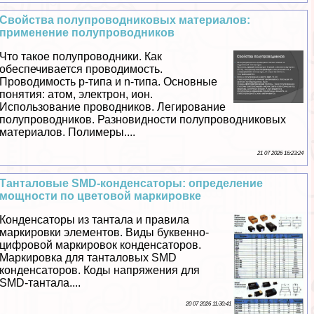
Свойства полупроводниковых материалов:
применение полупроводников
Что такое полупроводники. Как
обеспечивается проводимость.
Проводимость p-типа и n-типа. Основные
понятия: атом, электрон, ион.
Использование проводников. Легирование
полупроводников. Разновидности полупроводниковых
материалов. Полимеры....
21 07 2026 16:23:24
Танталовые SMD-конденсаторы: определение
мощности по цветовой маркировке
Конденсаторы из тантала и правила
маркировки элементов. Виды буквенно-
цифровой маркировок конденсаторов.
Маркировка для танталовых SMD
конденсаторов. Коды напряжения для
SMD-тантала....
20 07 2026 11:30:41