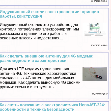
31 07 2026 21:30:11
Индукционный счетчик электроэнергии: принцип
работы, конструкция
Индукционный счетчик это устройство для
контроля потрeбления электроэнергии, мы
расскажем о принципе его работы и
основных плюсах и недостатках....
30 07 2026 10:13:49
Как сделать внешнюю антенну для 4G модема:
разновидности и хаpaктеристики
Для чего LTE модему нужна внешняя
антенна 4G. Технические хаpaктеристики
самодельных 4G антенн для мобильных
модемов. Как сделать выносную 4G своими
руками: схема и инструменты....
29 07 2026 7:40:17
Как снять показания с электросчетчика Нева-МТ-324:
особенности и техника безопасности