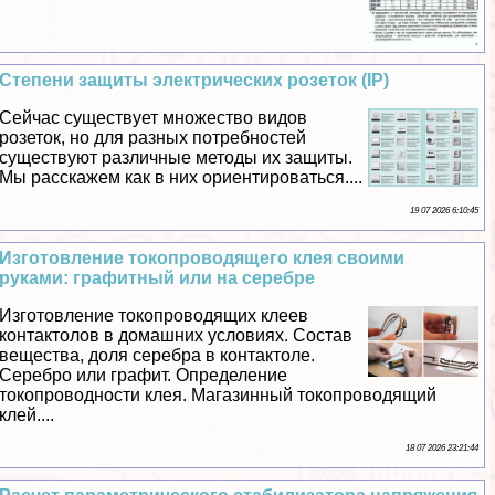
Степени защиты электрических розеток (IP)
Сейчас существует множество видов
розеток, но для разных потребностей
существуют различные методы их защиты.
Мы расскажем как в них ориентироваться....
19 07 2026 6:10:45
Изготовление токопроводящего клея своими
руками: графитный или на серебре
Изготовление токопроводящих клеев
контактолов в домашних условиях. Состав
вещества, доля серебра в контактоле.
Серебро или графит. Определение
токопроводности клея. Магазинный токопроводящий
клей....
18 07 2026 23:21:44