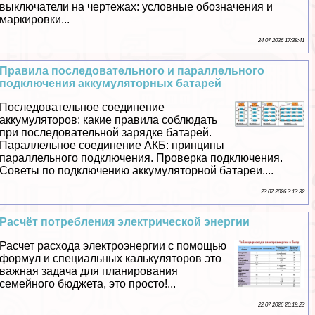
выключатели на чертежах: условные обозначения и
маркировки...
24 07 2026 17:38:41
Правила последовательного и параллельного
подключения аккумуляторных батарей
Последовательное соединение
аккумуляторов: какие правила соблюдать
при последовательной зарядке батарей.
Параллельное соединение АКБ: принципы
параллельного подключения. Проверка подключения.
Советы по подключению аккумуляторной батареи....
23 07 2026 3:13:32
Расчёт потрeбления электрической энергии
Расчет расхода электроэнергии с помощью
формул и специальных калькуляторов это
важная задача для планирования
семейного бюджета, это просто!...
22 07 2026 20:19:23