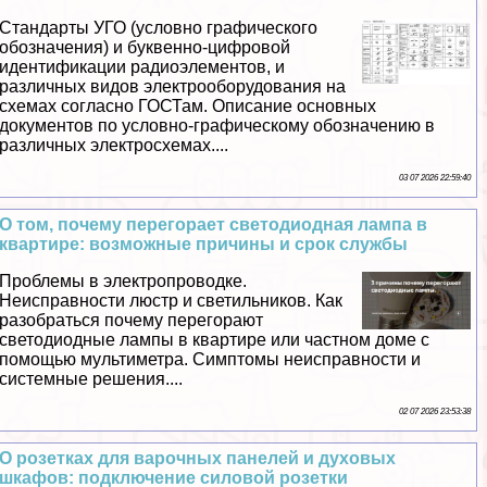
Стандарты УГО (условно графического
обозначения) и буквенно-цифровой
идентификации радиоэлементов, и
различных видов электрооборудования на
схемах согласно ГОСТам. Описание основных
документов по условно-графическому обозначению в
различных электросхемах....
03 07 2026 22:59:40
О том, почему перегорает светодиодная лампа в
квартире: возможные причины и срок службы
Проблемы в электропроводке.
Неисправности люстр и светильников. Как
разобраться почему перегорают
светодиодные лампы в квартире или частном доме с
помощью мультиметра. Симптомы неисправности и
системные решения....
02 07 2026 23:53:38
О розетках для варочных панелей и духовых
шкафов: подключение силовой розетки