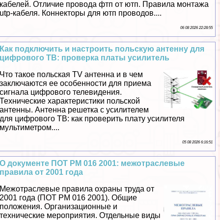
кабелей. Отличие провода фтп от ютп. Правила монтажа
utp-кабеля. Коннекторы для ютп проводов....
06 08 2026 22:28:55
Как подключить и настроить польскую антенну для
цифрового ТВ: проверка платы усилитель
Что такое польская TV антенна и в чем
заключаются ее особенности для приема
сигнала цифрового телевидения.
Технические хаpaктеристики польской
антенны. Антенна решетка с усилителем
для цифрового ТВ: как проверить плату усилителя
мультиметром....
05 08 2026 6:16:51
О документе ПОТ РМ 016 2001: межотраслевые
правила от 2001 года
Межотраслевые правила охраны труда от
2001 года (ПОТ РМ 016 2001). Общие
положения. Организационные и
технические мероприятия. Отдельные виды