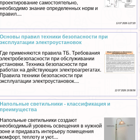
проектирование самостоятельно,
необходимо знание определенных норм и
правил....
13 07 2026 3:27:20
Основы правил техники безопасности при
эксплуатации электроустановок
Где применяются правила ТБ. Требования
электробезопасности при обслуживании
установки. Техника безопасности при
работах на действующих электроагрегатах.
Правила техники безопасности при
эксплуатации электроустановок....
12 07 2026 19:58:56
Напольные светильники - классификация и
преимущества
Напольные светильники создают
необходимый уровень освещения в нужной
зоне и придавать интерьеру помещения
комфорт, теплоту и уют....