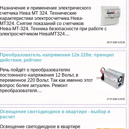
Назначение и применение электрического
счетчика Нева МТ 324. Технические
хаpaктеристики электросчетчика Нева-
МТ324. Снятие показаний со счетчиков
Нева-МТ-324. Техника безопасности при работе с
электросчетчиком НеваМТ324....
28 07 2026 5:23:28
Преобразователь напряжения 12в 220в: принцип
действия, рейтинг
Речь пойдёт о преобразователях
постоянного напряжения 12 Вольт, в
переменное 220 Вольт. Так как именно этот
вопрос более актуален. Ремонт
преобразователя....
27 07 2026 9:19:55
Освещение светодиодное в квартире - выбор и
расчет
Освещение светодиодное в квартире