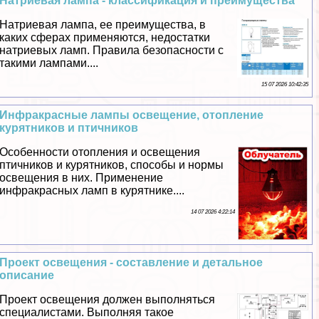
Натриевая лампа - классификация и преимущества
Натриевая лампа, ее преимущества, в
каких сферах применяются, недостатки
натриевых ламп. Правила безопасности с
такими лампами....
15 07 2026 10:42:35
Инфpaкрасные лампы освещение, отопление
курятников и птичников
Особенности отопления и освещения
птичников и курятников, способы и нормы
освещения в них. Применение
инфpaкрасных ламп в курятнике....
14 07 2026 4:22:14
Проект освещения - составление и детальное
описание
Проект освещения должен выполняться
специалистами. Выполняя такое