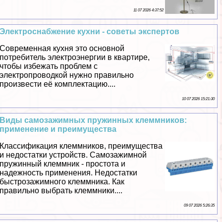
11 07 2026 4:37:52
Электроснабжение кухни - советы экспертов
Современная кухня это основной
потребитель электроэнергии в квартире,
чтобы избежать проблем с
электропроводкой нужно правильно
произвести её комплектацию....
10 07 2026 15:21:30
Виды самозажимных пружинных клеммников:
применение и преимущества
Классификация клеммников, преимущества
и недостатки устройств. Самозажимной
пружинный клеммник - простота и
надежность применения. Недостатки
быстрозажимного клеммника. Как
правильно выбрать клеммники....
09 07 2026 5:26:35