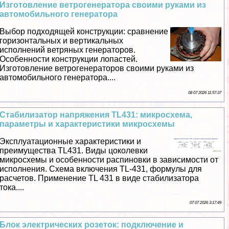
Изготовление ветрогенератора своими руками из
автомобильного генератора
Выбор подходящей конструкции: сравнение
горизонтальных и вертикальных
исполнений ветряных генераторов.
Особенности конструкции лопастей.
Изготовление ветрогенераторов своими руками из
автомобильного генератора....
08 07 2026 11:57:37
Стабилизатор напряжения TL431: микросхема,
параметры и хаpaктеристики микросхемы
Эксплуатационные хаpaктеристики и
преимущества TL431. Виды цоколевки
микросхемы и особенности распиновки в зависимости от
исполнения. Схема включения TL-431, формулы для
расчетов. Применение TL 431 в виде стабилизатора
тока....
07 07 2026 3:17:49
Блок электрических розеток: подключение и