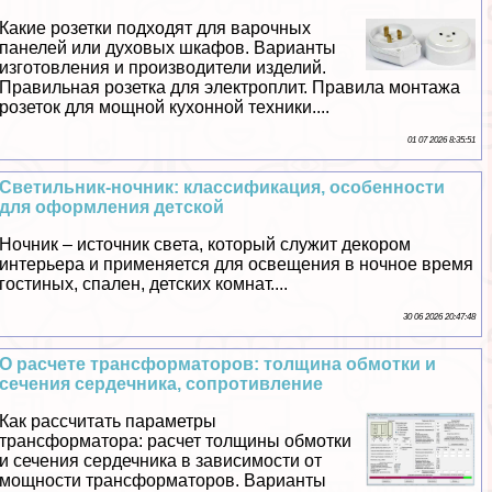
Какие розетки подходят для варочных
панелей или духовых шкафов. Варианты
изготовления и производители изделий.
Правильная розетка для электроплит. Правила монтажа
розеток для мощной кухонной техники....
01 07 2026 8:35:51
Светильник-ночник: классификация, особенности
для оформления детской
Ночник – источник света, который служит декором
интерьера и применяется для освещения в ночное время
гостиных, спален, детских комнат....
30 06 2026 20:47:48
О расчете трaнcформаторов: толщина обмотки и
сечения сердечника, сопротивление
Как рассчитать параметры
трaнcформатора: расчет толщины обмотки
и сечения сердечника в зависимости от
мощности трaнcформаторов. Варианты