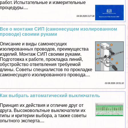
работ. Испытательные и измерительные
процедуры....
04 08 2026 0:27:38
Все о монтаже СИП (самонесущем изолированном
проводе) своими руками
Описание и виды самонесущих
изолированных проводов, преимущества
изделий. Монтаж СИП своими руками.
Подготовка к работе, прокладка линий,
обустройство ответвления требуемой
длины. Советы специалистов по прокладке
самонесущего изолированного провода....
03 08 2026 19:51:10
Как выбрать автоматический выключатель
Принцип их действия и отличие друг от
друга. Высоковольтные выключатели их
типы и критерии выбора, а также советы
опытного эксперта....