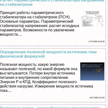
Расчет параметрического стабилизатора напряжения
на стабилитроне
Принцип работы параметрического
стабилизатора на стабилитроне (ПСН).
Основные параметры. Параметрический
стабилизатор напряжения: расчет исходных
параметров. Возможности по увеличение
мощности....
17 07 2026 10:33:29
Определение полезной мощности источника тока
физической формулой
Полезная мощность: какую энергию
называют полезной, по какой формуле она
высчитывается. Потери внутри источника
питания и внутреннее сопротивление.
Энергия Р и КПД. Коэффициент полезного
действия нагрузки. Измерение мощности источника
тока....
16 07 2026 5:37:54