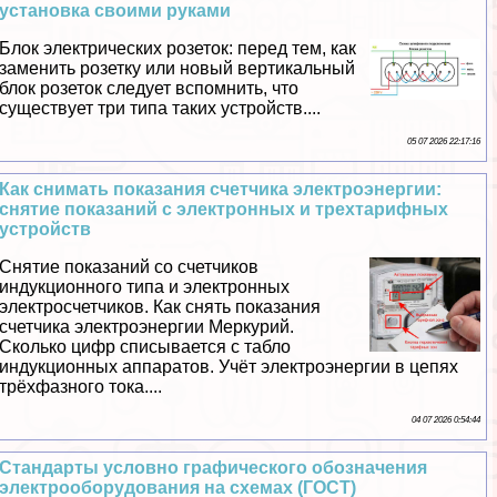
установка своими руками
Блок электрических розеток: перед тем, как
заменить розетку или новый вертикальный
блок розеток следует вспомнить, что
существует три типа таких устройств....
05 07 2026 22:17:16
Как снимать показания счетчика электроэнергии:
снятие показаний с электронных и трехтарифных
устройств
Снятие показаний со счетчиков
индукционного типа и электронных
электросчетчиков. Как снять показания
счетчика электроэнергии Меркурий.
Сколько цифр списывается с табло
индукционных аппаратов. Учёт электроэнергии в цепях
трёхфазного тока....
04 07 2026 0:54:44
Стандарты условно графического обозначения
электрооборудования на схемах (ГОСТ)