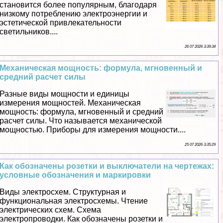
становится более популярным, благодаря
низкому потрeблению электроэнергии и
эстетической привлекательности
светильников....
26 07 2026 3:39:34
Механическая мощность: формула, мгновенный и
средний расчет силы
Разные виды мощности и единицы
измерения мощностей. Механическая
мощность: формула, мгновенный и средний
расчет силы. Что называется механической
мощностью. Приборы для измерения мощности....
25 07 2026 3:35:29
Как обозначены розетки и выключатели на чертежах:
условные обозначения и маркировки
Виды электросхем. Структурная и
функциональная электросхемы. Чтение
электрических схем. Схема
электропроводки. Как обозначены розетки и