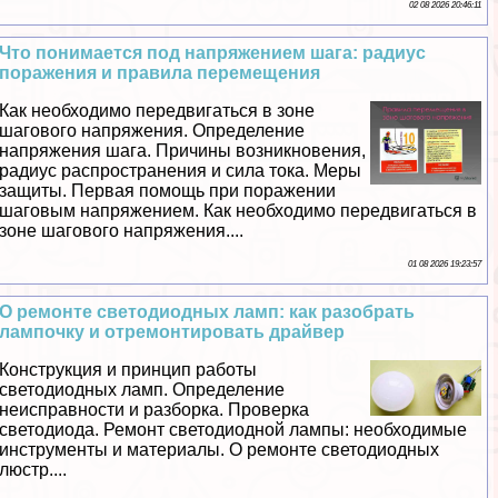
02 08 2026 20:46:11
Что понимается под напряжением шага: радиус
поражения и правила перемещения
Как необходимо передвигаться в зоне
шагового напряжения. Определение
напряжения шага. Причины возникновения,
радиус распространения и сила тока. Меры
защиты. Первая помощь при поражении
шаговым напряжением. Как необходимо передвигаться в
зоне шагового напряжения....
01 08 2026 19:23:57
О ремонте светодиодных ламп: как разобрать
лампочку и отремонтировать драйвер
Конструкция и принцип работы
светодиодных ламп. Определение
неисправности и разборка. Проверка
светодиода. Ремонт светодиодной лампы: необходимые
инструменты и материалы. О ремонте светодиодных
люстр....