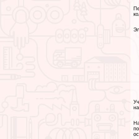
Пе
ко
Эл
Уч
на
На
по
ос