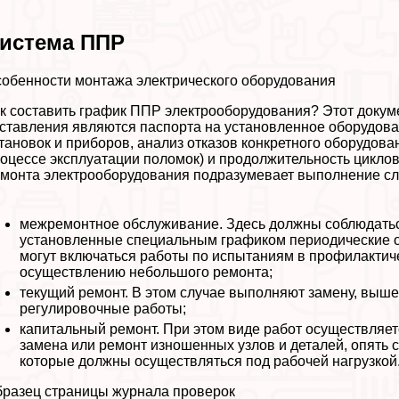
истема ППР
обенности монтажа электрического оборудования
к составить график ППР электрооборудования? Этот докуме
ставления являются паспорта на установленное оборудова
тановок и приборов, анализ отказов конкретного оборудова
оцессе эксплуатации поломок) и продолжительность цикло
монта электрооборудования подразумевает выполнение с
межремонтное обслуживание. Здесь должны соблюдатьс
установленные специальным графиком периодические о
могут включаться работы по испытаниям в профилактиче
осуществлению небольшого ремонта;
текущий ремонт. В этом случае выполняют замену, выше
регулировочные работы;
капитальный ремонт. При этом виде работ осуществляе
замена или ремонт изношенных узлов и деталей, опять 
которые должны осуществляться под рабочей нагрузкой
разец страницы журнала проверок