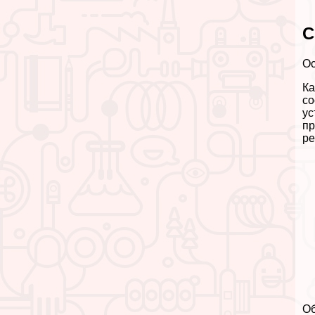
С
Ос
Ка
со
ус
пр
ре
Об