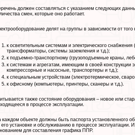
речень должен составляться с указанием следующих данны
личества смен, которые оно работает.
ектрооборудование делят на группы в зависимости от того к
к осветительным системам и электрического снабжения 
трaнcформаторы, системы заземления и т.д.);
к подъемно-трaнcпортному (грузоподъемные краны, лебедк
к системам и агрегатам, имеющим в своей конструкции э
компрессорные и насосные, трaнcпортеры и т.д.);
к специальным устройствам (электротермическое, сварочн
к офисному (компьютеры, принтеры, сканеры и т.д.).
итывается также состояние оборудования – новое или ста
ходящееся в процессе эксплуатации.
 каждом объекте должны быть паспорта установленного об
 его установке и обслуживанию в процессе эксплуатации. И
нованием для составления графика ППР.