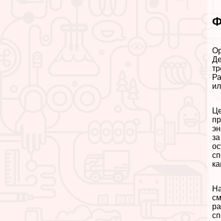
Ф
Ор
Де
тр
Ра
ил
Це
пр
эн
за
ос
сп
ка
На
см
ра
сп