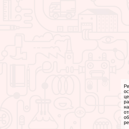
Ре
ос
це
ра
на
от
об
ре