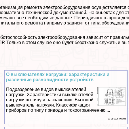
ганизация ремонта электрооборудования осуществляется с
нормативно-технической документацией. На объектах для э
мечают все необходимые данные. Периодичность проведен
питального ремонта напрямую зависит от типа оборудовани
ботоспособность электрооборудования зависит от правиль
Р. Только в этом случае оно будет безотказно служить и в
О выключателях нагрузки: хаpaктеристики и
различные разновидности устройств
Подразделение видов выключателей
нагрузки. Хаpaктеристики выключателей
нагрузки по типу и назначению. Бытовой
выключатель нагрузки. Классификация
приборов по типу привода и токоограничению....
07 08 2026 4:44:56