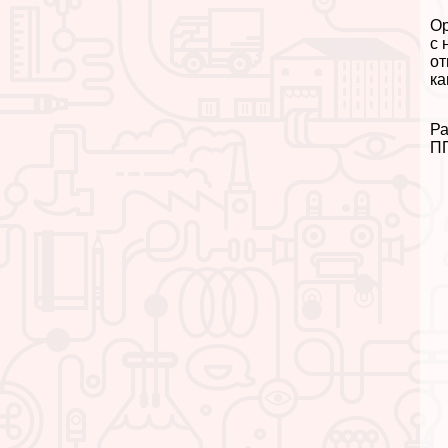
Ор
с 
от
ка
Ра
ПП