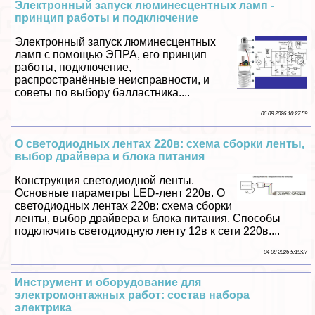
Электронный запуск люминесцентных ламп -
принцип работы и подключение
Электронный запуск люминесцентных
ламп с помощью ЭПРА, его принцип
работы, подключение,
распространённые неисправности, и
советы по выбору балластника....
06 08 2026 10:27:59
О светодиодных лентах 220в: схема сборки ленты,
выбор драйвера и блока питания
Конструкция светодиодной ленты.
Основные параметры LED-лент 220в. О
светодиодных лентах 220в: схема сборки
ленты, выбор драйвера и блока питания. Способы
подключить светодиодную ленту 12в к сети 220в....
04 08 2026 5:19:27
Инструмент и оборудование для
электромонтажных работ: состав набора
электрика