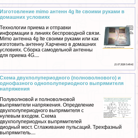
Изготовление mimo антенн 4g lte своими руками в
домашних условиях
Технологии приема и отправки
информации в линиях беспроводной связи.
Mimo антенна 4g lte своими руками или как
изготовить антенну Харченко в домашних
условиях. Сборка самодельной антенны
для приема 4G....
21 07 2026 5:49:41
Схема двухполупериодного (полноволнового) и
однофазного однополупериодного выпрямителя
напряжения
Полуволновой и полноволновой
выпрямители напряжения. Определение
двухполупериодного выпрямителя с
нулевым входом. Схема
двухполупериодных выпрямителей
диодный мост. Сглаживание пульсаций. Трехфазный
выпрямитель....