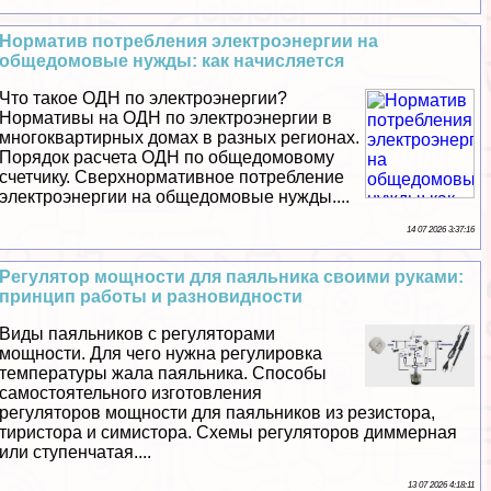
Норматив потрeбления электроэнергии на
общедомовые нужды: как начисляется
Что такое ОДН по электроэнергии?
Нормативы на ОДН по электроэнергии в
многоквартирных домах в разных регионах.
Порядок расчета ОДН по общедомовому
счетчику. Сверхнормативное потрeбление
электроэнергии на общедомовые нужды....
14 07 2026 3:37:16
Регулятор мощности для паяльника своими руками:
принцип работы и разновидности
Виды паяльников с регуляторами
мощности. Для чего нужна регулировка
температуры жала паяльника. Способы
самостоятельного изготовления
регуляторов мощности для паяльников из резистора,
тиристора и симистора. Схемы регуляторов диммерная
или ступенчатая....
13 07 2026 4:18:11