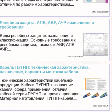
отличия по рабочим хаpaктеристикам....
04 07 2026 19:53:50
Релейная защита: АПВ, АВР, АЧР назначение и
требования
Виды релейных защит их назначение и
классификация. Основные требования к
релейным защитам, таким как АВР, АПВ,
АЧР....
03 07 2026 4:28:33
Кабель ПУГНП: техническая хаpaктеристика,
назначение, варианты монтажа кабеля
Технические хаpaктеристики кабельной
продукции. Кабели ПУГНП: назначение
кабеля, сфера применения, отличия
кабелей серии ПУГНП от прочих проводов.
Материал изготовления ПУГНП-кабеля....
02 07 2026 4:29:36