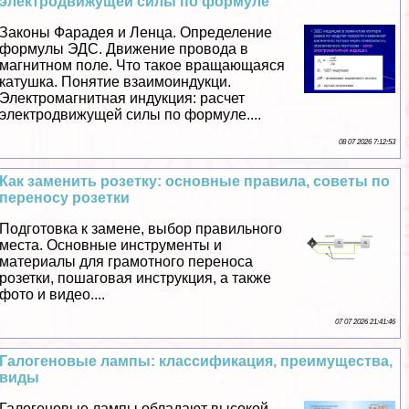
электродвижущей силы по формуле
Законы Фарадея и Ленца. Определение
формулы ЭДС. Движение провода в
магнитном поле. Что такое вращающаяся
катушка. Понятие взаимоиндукци.
Электромагнитная индукция: расчет
электродвижущей силы по формуле....
08 07 2026 7:12:53
Как заменить розетку: основные правила, советы по
переносу розетки
Подготовка к замене, выбор правильного
места. Основные инструменты и
материалы для грамотного переноса
розетки, пошаговая инструкция, а также
фото и видео....
07 07 2026 21:41:46
Галогеновые лампы: классификация, преимущества,
виды
Галогеновые лампы обладают высокой