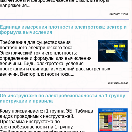
магнетроны и феррорезонансные стабилизаторы
напряжения....
26 07 2026 1:52:28
Единица измерения плотности электротока: вектор и
формула вычисления
Требования для существования
постоянного электрического тока.
Электрический ток и его плотность:
определение и формулы для вычисления
величины. Виды электротока, условия
протекания и единицы измерений рассмотренных
величин. Вектор плотности тока....
25 07 2026 13:53:32
Об инструктаже по электробезопасности на 1 группу:
инструкции и правила
Кому присваивается 1 группа ЭБ. Таблица
видов проводимых инструктажей.
Программа инструктажа по
электробезопасности на 1 группу.