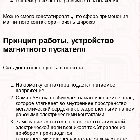
конвейерные ленты различного назначения.
Можно смело констатировать, что сфера применения
магнитного контактора – очень широкая.
Принцип работы, устройство
магнитного пускателя
Суть достаточно проста и понятна:
На обмотку контактора подается питаемое
напряжение.
Сама обмотка возбуждает намагничиваемое поле,
которое втягивает во внутреннее прострaнcтво
металлический сердечник с закрепленными на нем
рабочими электрическими контактами.
Замыкание контактов, после этого в замкнутой
электрической цепи возникает ток. Управление
прибором производится
контролерами:«вперед»,«назад»,«пуск»,«стоп».