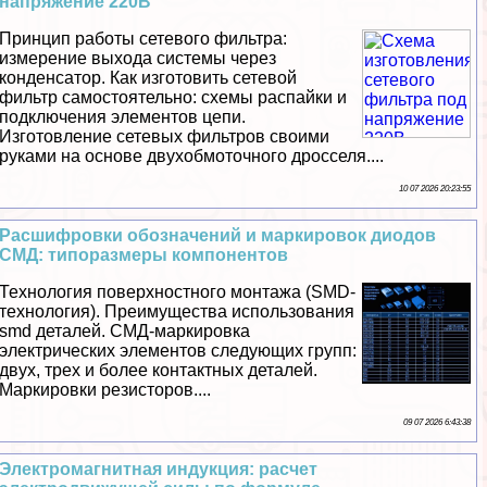
напряжение 220В
Принцип работы сетевого фильтра:
измерение выхода системы через
конденсатор. Как изготовить сетевой
фильтр самостоятельно: схемы распайки и
подключения элементов цепи.
Изготовление сетевых фильтров своими
руками на основе двухобмоточного дросселя....
10 07 2026 20:23:55
Расшифровки обозначений и маркировок диодов
СМД: типоразмеры компонентов
Технология поверхностного монтажа (SMD-
технология). Преимущества использования
smd деталей. СМД-маркировка
электрических элементов следующих групп:
двух, трех и более контактных деталей.
Маркировки резисторов....
09 07 2026 6:43:38
Электромагнитная индукция: расчет