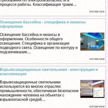
Требования по электробезопасности в
процессе работы. Классификация травм....
24 07 2026 1:30:41
Освещение бассейна - специфика и нюансы
оформлния
Освещение бассейна и нюансы в
оформлении. Особенности общего
освещения. Специфика в организации
подводного света. Освещение по контуру и
подсвечивание....
23 07 2026 2:46:42
Взрывозащищенные светильники - конструкция и
классиикация
Взрывозащищенные светильники
используются во многих отраслях
промышленности, обеспечивая безопасное
нахождение человека на объектах с
взрывоопасной средой....
22 07 2026 4:22:39