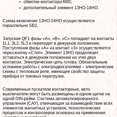
обмотки контактора КМ1;
дополнительный элемент 13НО-14НО.
Схема включение 13НО-14НО осуществляется
параллельно SB2.
Запуская QF1 фазы «А», «В», «С» попадают на контакты
1L1, 3L2, 5L3 и переходят в дежурное положение.
Поступление фазы «А» на контакт «3» осуществляется
через кнопку «Стоп». Элемент 13НО продолжает
оставаться в дежурном положении на этих двух
контактах. Электрическая цепь готова. Обязательным
условием работы с электродвигателями – электрические
схемы с тепловым реле, имеющее свойство защиты
прибора от токовых перегрузок.
Современные пускатели контакторные, авто-
выключатели могут быть размещены в одном щитке на
одной DIN-рейке. Система автоматизированного
управления (САУ), отвечающая за взаимодействие всех
элементов магнитных установок, технологических
процессов и контроллеров основана на применении