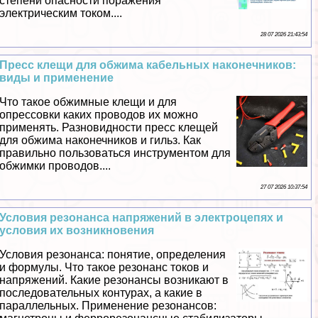
степени опасности поражения
электрическим током....
28 07 2026 21:43:54
Пресс клещи для обжима кабельных наконечников:
виды и применение
Что такое обжимные клещи и для
опрессовки каких проводов их можно
применять. Разновидности пресс клещей
для обжима наконечников и гильз. Как
правильно пользоваться инструментом для
обжимки проводов....
27 07 2026 10:37:54
Условия резонанса напряжений в электроцепях и
условия их возникновения
Условия резонанса: понятие, определения
и формулы. Что такое резонанс токов и
напряжений. Какие резонансы возникают в
последовательных контурах, а какие в
параллельных. Применение резонансов: