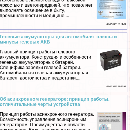
яркостью и цветопередачей, что позволяет
выполнять освещение в быту,
промышленности и медицине....
06 07 2026 17:14:49
Гелевые аккумуляторы для автомобиля: плюсы и
минусы гелевых АКБ
Главный принцип работы гелевого
аккумулятора. Конструкция и особенности
гелевых аккумуляторных батарей.
Специфика зарядки гелевой батареи.
Автомобильная гелевая аккумуляторная
батарея: достоинства и недостатки....
05 07 2026 21:47:50
Об асинхронном генераторе: принцип работы,
отличительные черты устройства
Принцип работы асинхронного генератора.
Возможность управления асинхронным
генератором. Преимущества и области
применения. Виды асинхронных машин и