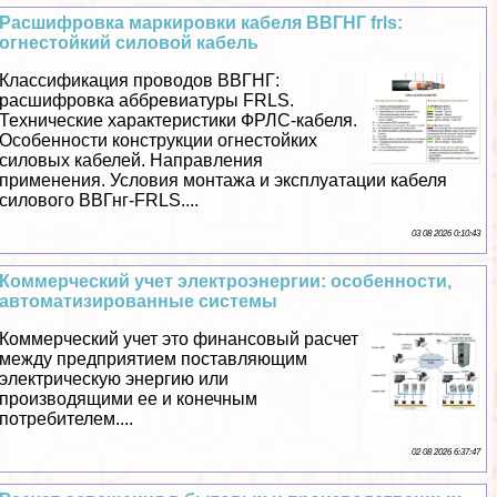
Расшифровка маркировки кабеля ВВГНГ frls:
огнестойкий силовой кабель
Классификация проводов ВВГНГ:
расшифровка аббревиатуры FRLS.
Технические хаpaктеристики ФРЛС-кабеля.
Особенности конструкции огнестойких
силовых кабелей. Направления
применения. Условия монтажа и эксплуатации кабеля
силового ВВГнг-FRLS....
03 08 2026 0:10:43
Коммерческий учет электроэнергии: особенности,
автоматизированные системы
Коммерческий учет это финансовый расчет
между предприятием поставляющим
электрическую энергию или
производящими ее и конечным
потребителем....
02 08 2026 6:37:47