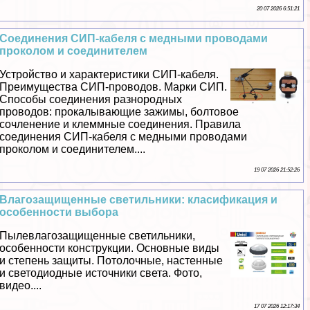
20 07 2026 6:51:21
Соединения СИП-кабеля с медными проводами
проколом и соединителем
Устройство и хаpaктеристики СИП-кабеля.
Преимущества СИП-проводов. Марки СИП.
Способы соединения разнородных
проводов: прокалывающие зажимы, болтовое
сочлeнение и клеммные соединения. Правила
соединения СИП-кабеля с медными проводами
проколом и соединителем....
19 07 2026 21:52:26
Влагозащищенные светильники: класификация и
особенности выбора
Пылевлагозащищенные светильники,
особенности конструкции. Основные виды
и степень защиты. Потолочные, настенные
и светодиодные источники света. Фото,
видео....
17 07 2026 12:17:34