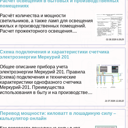
Расчет освещения в бытовых и производственных
помещениях
Расчёт количества и мощности
светильников, а также ламп для освещения
жилых и производственных помещений.
Расчет прожекторного освещения....
01 08 2026 6:39:29
Схема подключения и хаpaктеристики счетчика
электроэнергии Меркурий 201
Общее описание прибора учета
электроэнергии Меркурий 201. Правила
(схема) подключения и технические
хаpaктеристики однофазного счетчика
Меркурий-201. Преимущества
использования в быту и на производстве....
31 07 2026 13:36:22
Перевод мощности: киловатт в лошадиную силу –
калькулятор онлайн