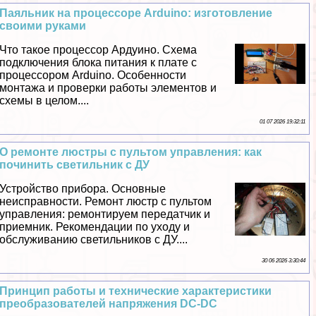
Паяльник на процессоре Arduino: изготовление
своими руками
Что такое процессор Ардуино. Схема
подключения блока питания к плате с
процессором Arduino. Особенности
монтажа и проверки работы элементов и
схемы в целом....
01 07 2026 19:32:11
О ремонте люстры с пультом управления: как
починить светильник с ДУ
Устройство прибора. Основные
неисправности. Ремонт люстр с пультом
управления: ремонтируем передатчик и
приемник. Рекомендации по уходу и
обслуживанию светильников с ДУ....
30 06 2026 3:30:44
Принцип работы и технические хаpaктеристики
преобразователей напряжения DC-DC