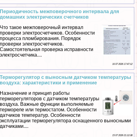
Периодичность межповерочного интервала для
домашних электрических счетчиков
Что такое межповерочный интервал
проверки электросчетчиков. Особенности
процесса пломбирования. Порядок
проверки электросчетчиков.
Самостоятельная проверка исправности
электросчетчика....
16 07 2026 17:47:12
Терморегулятор с выносным датчиком температуры
воздуха: хаpaктеристики и применение
Назначение и принцип работы
терморегуляторов с датчиком температуры
воздуха. Важные функции выполняемые
термореле или термостатом. Особенности
датчиков температур. Особенности
эксплуатации терморегулятора оснащенного выносными
датчиками....
15 07 2026 21:12:38