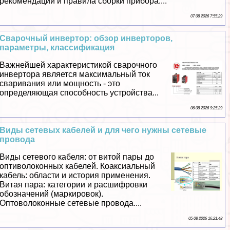
рекомендации и правила сборки прибора....
07 08 2026 7:55:29
Сварочный инвертор: обзор инверторов,
параметры, классификация
Важнейшей хаpaктеристикой сварочного
инвертора является максимальный ток
сваривания или мощность - это
определяющая способность устройства...
06 08 2026 9:25:29
Виды сетевых кабелей и для чего нужны сетевые
провода
Виды сетевого кабеля: от витой пары до
оптиволоконных кабелей. Коаксиальный
кабель: области и история применения.
Витая пара: категории и расшифровки
обозначений (маркировок).
Оптоволоконные сетевые провода....
05 08 2026 16:21:48