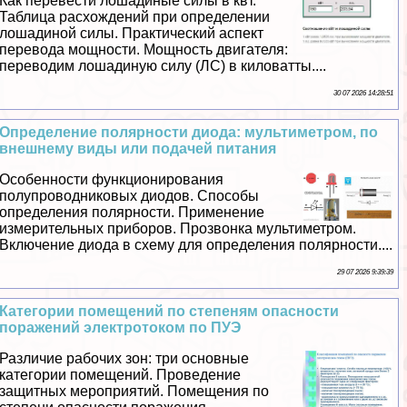
Как перевести лошадиные силы в квт.
Таблица расхождений при определении
лошадиной силы. Пpaктический аспект
перевода мощности. Мощность двигателя:
переводим лошадиную силу (ЛС) в киловатты....
30 07 2026 14:28:51
Определение полярности диода: мультиметром, по
внешнему виды или подачей питания
Особенности функционирования
полупроводниковых диодов. Способы
определения полярности. Применение
измерительных приборов. Прозвонка мультиметром.
Включение диода в схему для определения полярности....
29 07 2026 9:39:39
Категории помещений по степеням опасности
поражений электротоком по ПУЭ
Различие рабочих зон: три основные
категории помещений. Проведение
защитных мероприятий. Помещения по