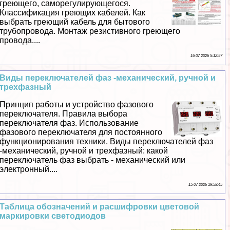
греющего, саморегулирующегося.
Классификация греющих кабелей. Как
выбрать греющий кабель для бытового
трубопровода. Монтаж резистивного греющего
провода....
16 07 2026 5:12:57
Виды переключателей фаз -механический, ручной и
трехфазный
Принцип работы и устройство фазового
переключателя. Правила выбора
переключателя фаз. Использование
фазового переключателя для постоянного
функционирования техники. Виды переключателей фаз
-механический, ручной и трехфазный: какой
переключатель фаз выбрать - механический или
электронный....
15 07 2026 19:58:45
Таблица обозначений и расшифровки цветовой
маркировки светодиодов