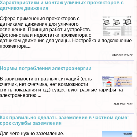
Хаpaктеристики и монтаж уличных прожекторов с
датчиком движения
Сфера применения прожекторов с
датчиками движения для уличного
освещения. Принцип работы устройств.
Достоинства и недостатки прожектора с
датчиком движения для улицы. Настройка и подключение
прожектора....
24 07 2026 20:14:52
Нормы потрeбления электроэнергии
В зависимости от разных ситуаций (есть
счетчик, нет счетчика, нет возможности
снять показания и т.д.) существуют разные тарифы на
электроэнергию....
23 07 2026 1:50:32
Как правильно сделать заземление в частном доме:
срок службы заземления
Для чего нужно заземление.