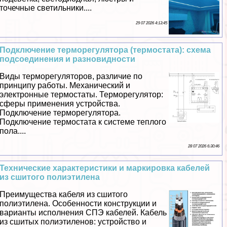
точечные светильники....
29 07 2026 4:13:45
Подключение терморегулятора (термостата): схема
подсоединения и разновидности
Виды терморегуляторов, различие по
принципу работы. Механический и
электронные термостаты. Терморегулятор:
сферы применения устройства.
Подключение терморегулятора.
Подключение термостата к системе теплого
пола....
28 07 2026 6:30:46
Технические хаpaктеристики и маркировка кабелей
из сшитого полиэтилена
Преимущества кабеля из сшитого
полиэтилена. Особенности конструкции и
варианты исполнения СПЭ кабелей. Кабель
из сшитых полиэтиленов: устройство и