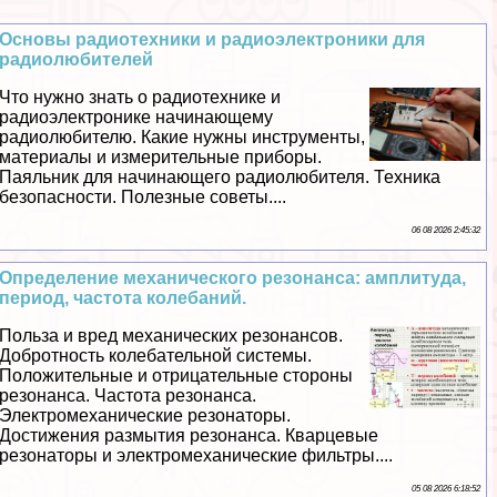
Основы радиотехники и радиоэлектроники для
радиолюбителей
Что нужно знать о радиотехнике и
радиоэлектронике начинающему
радиолюбителю. Какие нужны инструменты,
материалы и измерительные приборы.
Паяльник для начинающего радиолюбителя. Техника
безопасности. Полезные советы....
06 08 2026 2:45:32
Определение механического резонанса: амплитуда,
период, частота колебаний.
Польза и вред механических резонансов.
Добротность колебательной системы.
Положительные и отрицательные стороны
резонанса. Частота резонанса.
Электромеханические резонаторы.
Достижения размытия резонанса. Кварцевые
резонаторы и электромеханические фильтры....
05 08 2026 6:18:52