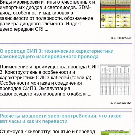
Виды маркировки и типы отечественных и
импортных диодов и светодиодов. SDM-
диод: особенности маркировок в
зависимости от полярности. обозначение
размера диодного элемента. Индекс
цветопередачи CRI....
14 07 2026 22:54:40
О проводе СИП 3: технические хаpaктеристики
самонесущего изолированного провода
Применение и преимущества провода СИП
3. Конструктивные особенности и
хаpaктеристики СИП3-кабелей (таблица).
Особенности монтажа и соединения
проводов СИП3. Эксплуатация
самонесущего изолированного кабеля....
13 07 2026 22:14:52
Расчеты мощности энергопотрeбления: что такое
квт часы и как их перевести
От джоуля к киловатту: понятие и перевод