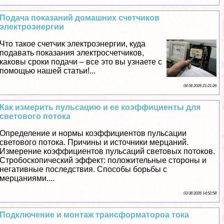
Подача показаний домашних счетчиков
электроэнергии
Что такое счетчик электроэнергии, куда
подавать показания электросчетчиков,
каковы сроки подачи ‒ все это вы узнаете с
помощью нашей статьи!...
04 08 2026 21:21:26
Как измерить пульсацию и ее коэффициенты для
светового потока
Определение и нормы коэффициентов пульсации
светового потока. Причины и источники мерцаний.
Измерение коэффициентов пульсаций световых потоков.
Стробоскопический эффект: положительные стороны и
негативные последствия. Способы борьбы с
мерцаниями....
03 08 2026 14:52:58
Подключение и монтаж трaнcформатороа тока