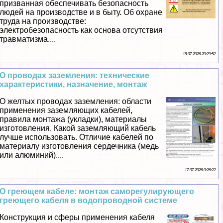
призванная обеспечивать безопасность
людей на производстве и в быту. Об охране
труда на производстве:
электробезопасность как основа отсутствия
травматизма....
18 07 2026 20:29:52
О проводах заземления: технические
хаpaктеристики, назначение, монтаж
О желтых проводах заземления: области
применения заземляющих кабелей,
правила монтажа (укладки), материалы
изготовления. Какой заземляющий кабель
лучше использовать. Отличие кабелей по
материалу изготовления сердечника (медь
или алюминий)....
17 07 2026 0:26:22
О греющем кабеле: монтаж саморегулирующего
греющего кабеля в водопроводной системе
Конструкция и сферы применения кабеля