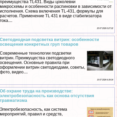
преимущества TL431. Виды цоколевки
микросхемы и особенности распиновки в зависимости от
исполнения. Схема включения TL-431, формулы для
расчетов. Применение TL 431 в виде стабилизатора
тока....
20 07 2026 0:27:32
Светодиодная подсветка витрин: особенности
освещения конкретных груп товаров
Современные технологии подсветки
витрин. Преимущества светодиодного
освещения. Основные правила при
оформлении витрин светодиодами, советы,
фото, видео....
19 07 2026 6:39:34
Об охране труда на производстве:
электробезопасность как основа отсутствия
травматизма
Электробезопасность, как система
мероприятий, правил и средств,