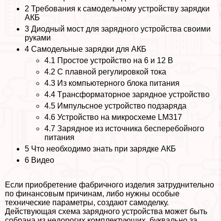
2
Требования к самодельному устройству зарядки
АКБ
3
Диодный мост для зарядного устройства своими
руками
4
Самодельные зарядки для АКБ
4.1
Простое устройство на 6 и 12 В
4.2
С плавной регулировкой тока
4.3
Из компьютерного блока питания
4.4
Tрaнcформаторное зарядное устройство
4.5
Импульсное устройство подзаряда
4.6
Устройство на микросхеме LM317
4.7
Зарядное из источника бесперебойного
питания
5
Что необходимо знать при зарядке АКБ
6
Видео
Если приобретение фабричного изделия затруднительно
по финансовым причинам, либо нужны особые
технические параметры, создают самоделку.
Действующая схема зарядного устройства может быть
собрана из недорогих комплектующих, буквально за