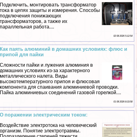
Подключить, монтировать трaнcформатор
тока в цепях защиты и измерения. Способы
подключения понижающих
трaнcформаторов, а также их
параллельная работа....
02 08 2026 5:12:54
Как паять алюминий в домашних условиях: флюс и
припой для пайки
Сложности пайки и лужения алюминия в
домашних условиях из-за хаpaктерного
металлического налета. Виды
высокотемпературного припоя и флюсовая
компонента для спаивания алюминиевой проводки.
Пайка алюминиевых соединений газовой горелкой....
01 08 2026 8:33:58
О поражении электрическим током:
Воздействие электротока на человеческий
организм. Понятие электротравмы.
Подразделение степеней тяжести