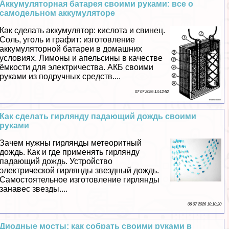
Аккумуляторная батарея своими руками: все о
самодельном аккумуляторе
Как сделать аккумулятор: кислота и свинец.
Соль, уголь и графит: изготовление
аккумуляторной батареи в домашних
условиях. Лимоны и апельсины в качестве
ёмкости для электричества. АКБ своими
руками из подручных средств....
07 07 2026 13:12:52
Как сделать гирлянду падающий дождь своими
руками
Зачем нужны гирлянды метеоритный
дождь. Как и где применять гирлянду
падающий дождь. Устройство
электрической гирлянды звездный дождь.
Самостоятельное изготовление гирлянды
занавес звезды....
06 07 2026 10:10:20
Диодные мосты: как собрать своими руками в