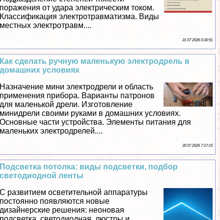
поражения от удара электрическим током.
Классификация электротравматизма. Виды
местных электротравм....
31 07 2026 0:30:51
Как сделать ручную маленькую электродрель в
домашних условиях
Назначение мини электродрели и область
применения прибора. Варианты патронов
для маленькой дрели. Изготовление
минидрели своими руками в домашних условиях.
Основные части устройства. Элементы питания для
маленьких электродрелей....
30 07 2026 7:17:15
Подсветка потолка: виды подсветки, подбор
светодиодной ленты
С развитием осветительной аппаратуры
постоянно появляются новые
дизайнерские решения: неоновая
подсветка, светодиодная, люстры и