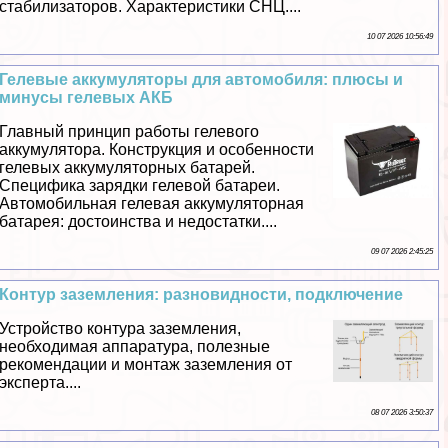
стабилизаторов. Хаpaктеристики СНЦ....
10 07 2026 10:56:49
Гелевые аккумуляторы для автомобиля: плюсы и
минусы гелевых АКБ
Главный принцип работы гелевого
аккумулятора. Конструкция и особенности
гелевых аккумуляторных батарей.
Специфика зарядки гелевой батареи.
Автомобильная гелевая аккумуляторная
батарея: достоинства и недостатки....
09 07 2026 2:45:25
Контур заземления: разновидности, подключение
Устройство контура заземления,
необходимая аппаратура, полезные
рекомендации и монтаж заземления от
эксперта....
08 07 2026 3:50:37