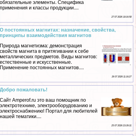
обязательные элементы. Специфика
применения и классы продукции....
27 07 2026 18:16:58
О постоянных магнитах: назначение, свойства,
принципы взаимодействия магнитов
Природа магнетизма: демонстрация
свойств магнита в притягивании к себе
металлических предметов. Виды магнитов:
естественные и искусственные.
Применение постоянных магнитов....
26 07 2026 11:16:27
Добро пожаловать!
Сайт Amperof.ru это ваш помощник по
электротехнике, электрооборудованию и
электроснабжению! Портал для любителей
нашей тематики....
25 07 2026 23:39:31