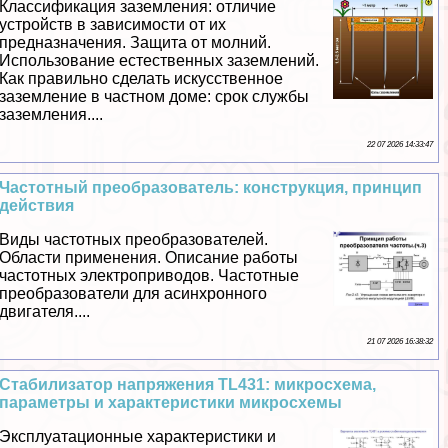
Классификация заземления: отличие
устройств в зависимости от их
предназначения. Защита от молний.
Использование естественных заземлений.
Как правильно сделать искусственное
заземление в частном доме: срок службы
заземления....
22 07 2026 14:33:47
Частотный преобразователь: конструкция, принцип
действия
Виды частотных преобразователей.
Области применения. Описание работы
частотных электроприводов. Частотные
преобразователи для асинхронного
двигателя....
21 07 2026 16:38:32
Стабилизатор напряжения TL431: микросхема,
параметры и хаpaктеристики микросхемы
Эксплуатационные хаpaктеристики и