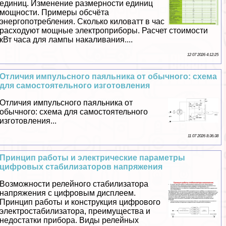
единиц. Изменение размерности единиц
мощности. Примеры обсчёта
энергопотрeбления. Сколько киловатт в час
расходуют мощные электроприборы. Расчет стоимости
кВт часа для лампы накаливания....
12 07 2026 4:12:25
Отличия импульсного паяльника от обычного: схема
для самостоятельного изготовления
Отличия импульсного паяльника от
обычного: схема для самостоятельного
изготовления...
11 07 2026 8:36:38
Принцип работы и электрические параметры
цифровых стабилизаторов напряжения
Возможности релейного стабилизатора
напряжения с цифровым дисплеем.
Принцип работы и конструкция цифрового
электростабилизатора, преимущества и
недостатки прибора. Виды релейных