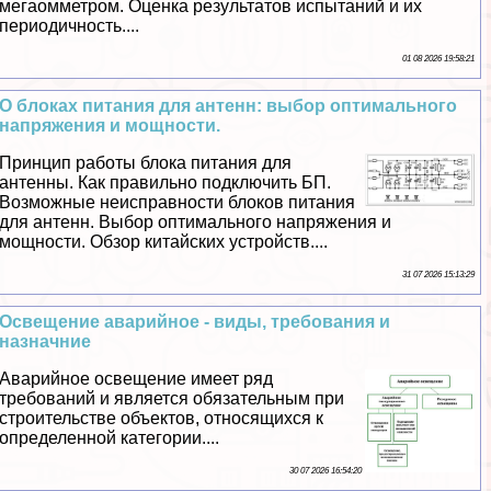
мегаомметром. Оценка результатов испытаний и их
периодичность....
01 08 2026 19:58:21
О блоках питания для антенн: выбор оптимального
напряжения и мощности.
Принцип работы блока питания для
антенны. Как правильно подключить БП.
Возможные неисправности блоков питания
для антенн. Выбор оптимального напряжения и
мощности. Обзор китайских устройств....
31 07 2026 15:13:29
Освещение аварийное - виды, требования и
назначние
Аварийное освещение имеет ряд
требований и является обязательным при
строительстве объектов, относящихся к
определенной категории....
30 07 2026 16:54:20