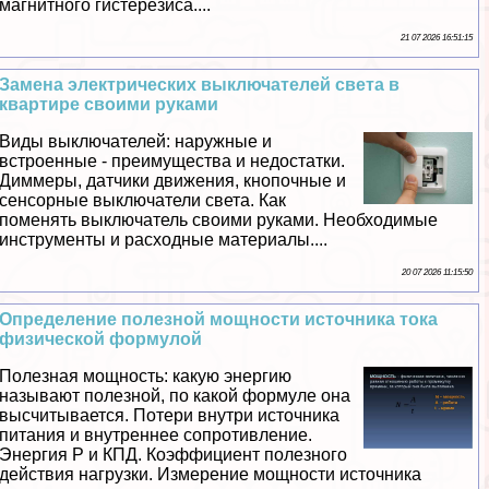
магнитного гистерезиса....
21 07 2026 16:51:15
Замена электрических выключателей света в
квартире своими руками
Виды выключателей: наружные и
встроенные - преимущества и недостатки.
Диммеры, датчики движения, кнопочные и
сенсорные выключатели света. Как
поменять выключатель своими руками. Необходимые
инструменты и расходные материалы....
20 07 2026 11:15:50
Определение полезной мощности источника тока
физической формулой
Полезная мощность: какую энергию
называют полезной, по какой формуле она
высчитывается. Потери внутри источника
питания и внутреннее сопротивление.
Энергия Р и КПД. Коэффициент полезного
действия нагрузки. Измерение мощности источника