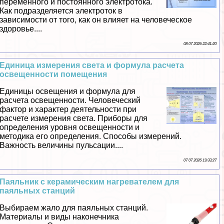
переменного и постоянного электротока.
Как подразделяется электроток в
зависимости от того, как он влияет на человеческое
здоровье....
08 07 2026 22:41:20
Единица измерения света и формула расчета
освещенности помещения
Единицы освещения и формула для
расчета освещенности. Человеческий
фактор и хаpaктер деятельности при
расчете измерения света. Приборы для
определения уровня освещенности и
методика его определения. Способы измерений.
Важность величины пульсации....
07 07 2026 19:33:27
Паяльник с керамическим нагревателем для
паяльных станций
Выбираем жало для паяльных станций.
Материалы и виды наконечника