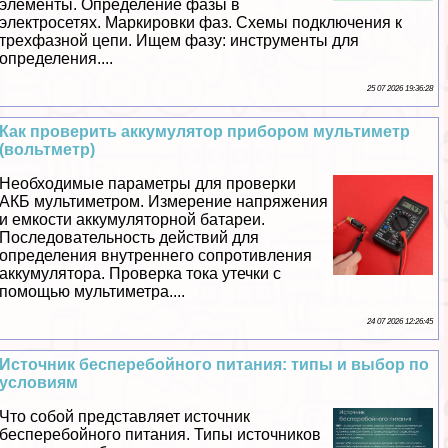
элементы. Определение фазы в
электросетях. Маркировки фаз. Схемы подключения к
трехфазной цепи. Ищем фазу: инструменты для
определения....
25 07 2026 19:36:28
Как проверить аккумулятор прибором мультиметр
(вольтметр)
Необходимые параметры для проверки
АКБ мультиметром. Измерение напряжения
и емкости аккумуляторной батареи.
Последовательность действий для
определения внутреннего сопротивления
аккумулятора. Проверка тока утечки с
помощью мультиметра....
24 07 2026 12:26:45
Источник бесперебойного питания: типы и выбор по
условиям
Что собой представляет источник
бесперебойного питания. Типы источников