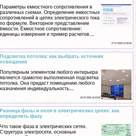
Параметры емкостного сопротивления в
различных схемах. Определение емкостных
сопротивлений в цепях электрического тока
по формуле. Векторное представление
ёмкости. Ёмкостное сопротивление:
единицы измерения и пример расчетов....
27 07 2026 12:39:44
Подсветка потолка: как выбрать осточник
освещения
Популярным элементом любого интерьера
является грамотно выполненная подсветка
потолка. Она придаст помещению любого
назначения индивидуальность....
26 07 2026 18:33:58
Разница фазы и ноля в электрических цепях: как
определить фазу
Что такое фаза в электрических сетях.
Структура электросети, основные