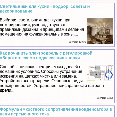
Светильники для кухни - подбор, советы и
декорирование
Выбирая светильники для кухни при
декорировании, руководствуются
правилами дизайна и принципами деления
помещения на функциональные зоны....
29 07 2026 10:45:41
Как починить электродрель с регулировкой
оборотов: схема подключения кнопки
Способы починки электрических дрелей в
домашних условиях. Способы устранения
искрения на щетках: чистка или замена.
Устройство электродрели. Основные виды
неисправностей. Устранение неисправности патрона
дрели....
28 07 2026 9:59:38
Формула емкостного сопротивления конденсатора в
цепи переменного тока