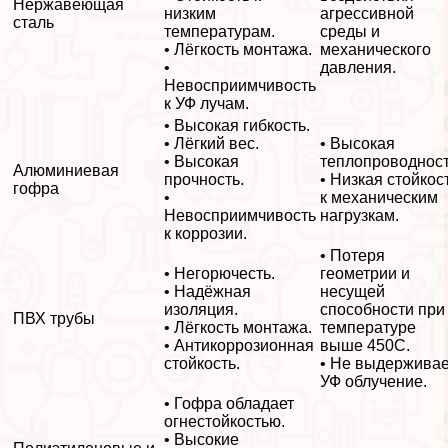
Нержавеющая
низким
агрессивной
сталь
температурам.
среды и
• Лёгкость монтажа.
механического
•
давления.
Невосприимчивость
к УФ лучам.
• Высокая гибкость.
• Лёгкий вес.
• Высокая
• Высокая
теплопроводност
Алюминиевая
прочность.
• Низкая стойкос
гофра
•
к механическим
Невосприимчивость
нагрузкам.
к коррозии.
• Потеря
• Негорючесть.
геометрии и
• Надёжная
несущей
изоляция.
способности при
ПВХ трубы
• Лёгкость монтажа.
температуре
• Антикоррозионная
выше 450С.
стойкость.
• Не выдерживае
УФ облучение.
• Гофра обладает
огнестойкостью.
• Высокие