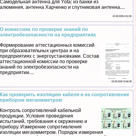
Самодельная антенна для Yota: из банки из
алюминия, антенна Харченко и спутниковая антенна....
03 08 2026 6:51:56
О комиссиях по проверке знаний по
электробезопасности на предприятиях
Формирование аттестационных комиссий
при образовательных центрах и на
предприятиях с энергоустановками. Состав
аттестационной комиссии по проверке
знаний по электробезопасности на
предприятии....
02 08 2026 23:46:38
Как проверить изоляцию кабеля и ее сопротивление
прибором мегаомметром
Контроль сопротивлений кабельной
продукции. Условия проведения
испытаний, требования к окружению и
прибору. Измерение сопротивления
изоляции мегаомметром. Порядок измерения