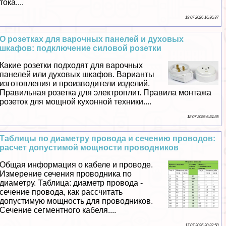
тока....
19 07 2026 16:36:37
О розетках для варочных панелей и духовых
шкафов: подключение силовой розетки
Какие розетки подходят для варочных
панелей или духовых шкафов. Варианты
изготовления и производители изделий.
Правильная розетка для электроплит. Правила монтажа
розеток для мощной кухонной техники....
18 07 2026 6:24:35
Таблицы по диаметру провода и сечению проводов:
расчет допустимой мощности проводников
Общая информация о кабеле и проводе.
Измерение сечения проводника по
диаметру. Таблица: диаметр провода -
сечение провода, как рассчитать
допустимую мощность для проводников.
Сечение сегментного кабеля....
17 07 2026 20:32:50