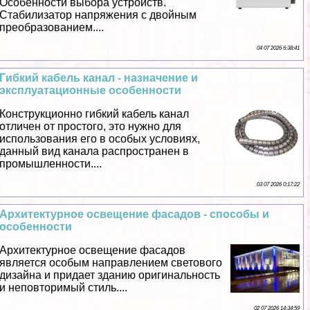
Особенности выбора устройств.
Стабилизатор напряжения с двойным
преобразованием....
04 07 2026 6:38:41
Гибкий кабель канал - назначение и
эксплуатационные особенности
Конструкционно гибкий кабель канал
отличен от простого, это нужно для
использования его в особых условиях,
данный вид канала распространен в
промышленности....
03 07 2026 0:17:22
Архитектурное освещение фасадов - способы и
особенности
Архитектурное освещение фасадов
является особым направлением светового
дизайна и придает зданию оригинальность
и неповторимый стиль....
02 07 2026 14:34:59