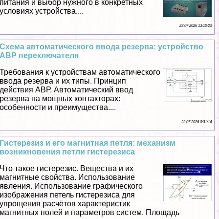
питания и выбор нужного в конкретных
условиях устройства....
23 07 2026 13:10:23
Схема автоматического ввода резерва: устройство
АВР переключателя
Требования к устройствам автоматического
ввода резерва и их типы. Принцип
действия АВР. Автоматический ввод
резерва на мощных контакторах:
особенности и преимущества....
22 07 2026 0:31:14
Гистерезиз и его магнитная петля: механизм
возникновения петли гистерезиса
Что такое гистерезис. Вещества и их
магнитные свойства. Использование
явления. Использование графического
изображения петель гистерезиса для
упрощения расчётов хаpaктеристик
магнитных полей и параметров систем. Площадь