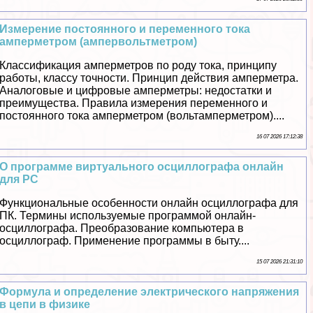
Измерение постоянного и переменного тока
амперметром (ампервольтметром)
Классификация амперметров по роду тока, принципу
работы, классу точности. Принцип действия амперметра.
Аналоговые и цифровые амперметры: недостатки и
преимущества. Правила измерения переменного и
постоянного тока амперметром (вольтамперметром)....
16 07 2026 17:12:38
О программе виртуального осциллографа онлайн
для PC
Функциональные особенности онлайн осциллографа для
ПК. Термины используемые программой онлайн-
осциллографа. Преобразование компьютера в
осциллограф. Применение программы в быту....
15 07 2026 21:31:10
Формула и определение электрического напряжения
в цепи в физике