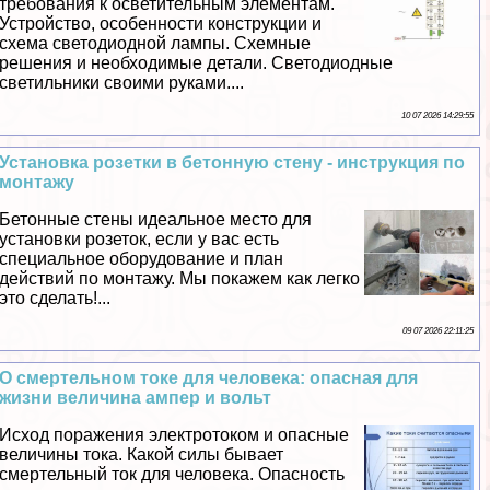
требования к осветительным элементам.
Устройство, особенности конструкции и
схема светодиодной лампы. Схемные
решения и необходимые детали. Светодиодные
светильники своими руками....
10 07 2026 14:29:55
Установка розетки в бетонную стену - инструкция по
монтажу
Бетонные стены идеальное место для
установки розеток, если у вас есть
специальное оборудование и план
действий по монтажу. Мы покажем как легко
это сделать!...
09 07 2026 22:11:25
О cмepтельном токе для человека: опасная для
жизни величина ампер и вольт
Исход поражения электротоком и опасные
величины тока. Какой силы бывает
cмepтельный ток для человека. Опасность