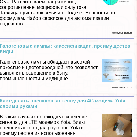
Ома. Рассчитываем напряжение,
сопротивление, мощность и силу тока.
Таблица приставок величин. Подсчет мощности по
формулам. Набор сервисов для автоматизации
подсчетов....
05 08 2026 18:56:55
Галогеновые лампы: классификация, преимущества,
виды
Галогеновые лампы обладают высокой
яркостью и цветопередачей, что позволяет
выполнять освещение в быту,
промышленности и медицине....
04 08 2026 21:31:17
Как сделать внешнюю антенну для 4G модема Yota
своими руками
В каких случаях необходимо усиление
сигнала для LTE модемов Yota. Виды
внешних антенн для роутеров Yota и
преимущества их использования.