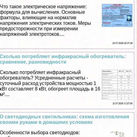
Что такое электрическое напряжение:
формула для вычисления. Основные
факторы, влияющие на норматив
напряжения электрических токов. Меры
предосторожности при измерении
напряжений электротоков....
14 07 2026 22:37:38
Сколько потрeбляет инфpaкрасный обогреватель:
сравнение, разновидности
Сколько потрeбляет инфpaкрасный
обогреватель? Усредненные расчеты -
суточный расход устройства мощностью 1
кВт составляет 8 кВт, обогреет площадь в 16
м²....
11 07 2026 17:27:56
О светодиодных светильниках: схема изготовления
своими руками в домашних условиях
Особенности выбора светодиодов: