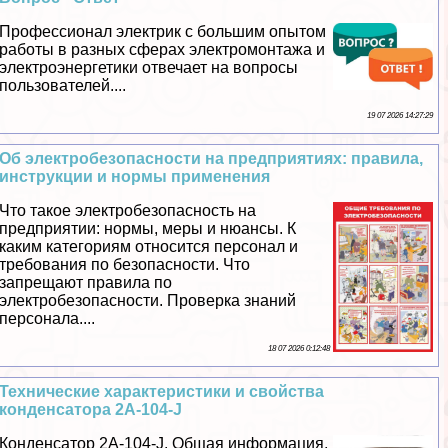
Профессионал электрик с большим опытом
работы в разных сферах электромонтажа и
электроэнергетики отвечает на вопросы
пользователей....
19 07 2026 14:27:29
Об электробезопасности на предприятиях: правила,
инструкции и нормы применения
Что такое электробезопасность на
предприятии: нормы, меры и нюансы. К
каким категориям относится персонал и
требования по безопасности. Что
запрещают правила по
электробезопасности. Проверка знаний
персонала....
18 07 2026 0:12:48
Технические хаpaктеристики и свойства
конденсатора 2A-104-J
Конденсатор 2A-104-J. Общая информация,