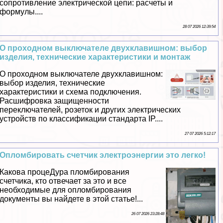
сопротивление электрической цепи: расчеты и
формулы....
28 07 2026 12:39:54
О проходном выключателе двухклавишном: выбор
изделия, технические хаpaктеристики и монтаж
О проходном выключателе двухклавишном:
выбор изделия, технические
хаpaктеристики и схема подключения.
Расшифровка защищенности
переключателей, розеток и других электрических
устройств по классификации стандарта IP....
27 07 2026 5:12:17
Опломбировать счетчик электроэнергии это легко!
Какова процеДypa пломбирования
счетчика, кто отвечает за это и все
необходимые для опломбирования
документы вы найдете в этой статье!...
26 07 2026 23:28:48