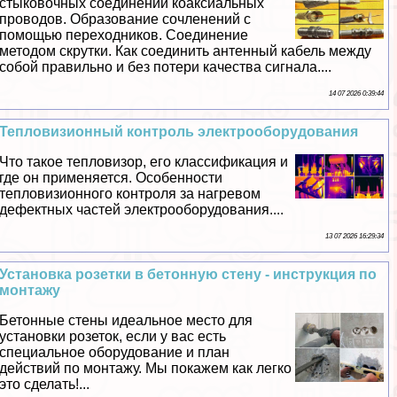
стыковочных соединений коаксиальных
проводов. Образование сочлeнений с
помощью переходников. Соединение
методом скрутки. Как соединить антенный кабель между
собой правильно и без потери качества сигнала....
14 07 2026 0:39:44
Тепловизионный контроль электрооборудования
Что такое тепловизор, его классификация и
где он применяется. Особенности
тепловизионного контроля за нагревом
дефектных частей электрооборудования....
13 07 2026 16:29:34
Установка розетки в бетонную стену - инструкция по
монтажу
Бетонные стены идеальное место для
установки розеток, если у вас есть
специальное оборудование и план
действий по монтажу. Мы покажем как легко
это сделать!...