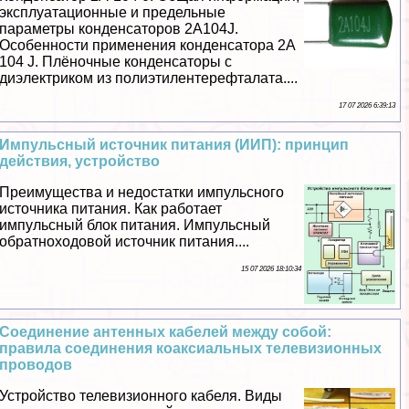
эксплуатационные и предельные
параметры конденсаторов 2A104J.
Особенности применения конденсатора 2A
104 J. Плёночные конденсаторы с
диэлектриком из полиэтилентерефталата....
17 07 2026 6:39:13
Импульсный источник питания (ИИП): принцип
действия, устройство
Преимущества и недостатки импульсного
источника питания. Как работает
импульсный блок питания. Импульсный
обратноходовой источник питания....
15 07 2026 18:10:34
Соединение антенных кабелей между собой:
правила соединения коаксиальных телевизионных
проводов
Устройство телевизионного кабеля. Виды