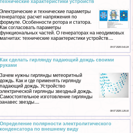
технические хаpaктеристики устройств
Электрические и технические параметры
генератора: расчет напряжения по
формуле. Особенности ротора и статора.
Как согласовать параметры
функциональных частей. О генераторах на неодимовых
магнитах: технические хаpaктеристики устройств....
09 07 2026 0:41:24
Как сделать гирлянду падающий дождь своими
руками
Зачем нужны гирлянды метеоритный
дождь. Как и где применять гирлянду
падающий дождь. Устройство
электрической гирлянды звездный дождь.
Самостоятельное изготовление гирлянды
занавес звезды....
08 07 2026 1:26:16
Определение полярности электролитического
конденсатора по внешнему виду