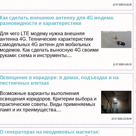
12 07 2026 8:33:39
Как сделать внешнюю антенну для 4G модема:
разновидности и хаpaктеристики
Для чего LTE модему нужна внешняя
антенна 4G. Технические хаpaктеристики
самодельных 4G антенн для мобильных
модемов. Как сделать выносную 4G своими
руками: схема и инструменты....
11 07 2026 6:26:33
Освещение в коридоре: в домах, подъездах и на
лестничных клетках
Возможные варианты выполнения
освещения коридоров. Критерии выбора и
пpaктические советы. Виды применяемых
ламп и их преимущества....
10 07 2026 23:35:49
О генераторах на неодимовых магнитах: