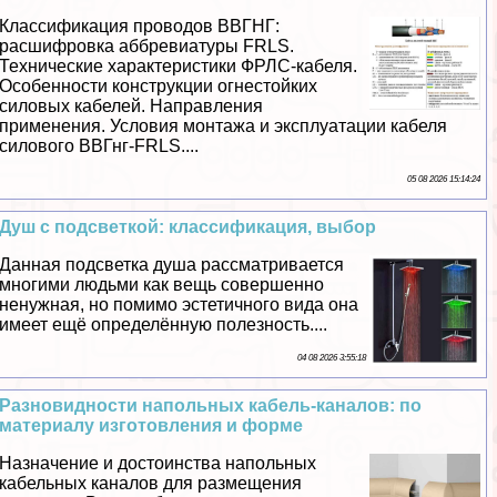
Классификация проводов ВВГНГ:
расшифровка аббревиатуры FRLS.
Технические хаpaктеристики ФРЛС-кабеля.
Особенности конструкции огнестойких
силовых кабелей. Направления
применения. Условия монтажа и эксплуатации кабеля
силового ВВГнг-FRLS....
05 08 2026 15:14:24
Душ с подсветкой: классификация, выбор
Данная подсветка душа рассматривается
многими людьми как вещь совершенно
ненужная, но помимо эстетичного вида она
имеет ещё определённую полезность....
04 08 2026 3:55:18
Разновидности напольных кабель-каналов: по
материалу изготовления и форме
Назначение и достоинства напольных
кабельных каналов для размещения