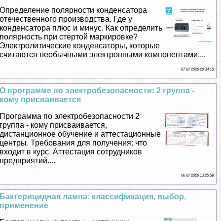
Определение полярности конденсатора
отечественного производства. Где у
конденсатора плюс и минус. Как определить
полярность при стертой маркировке?
Электролитические конденсаторы, которые
считаются необычными электронными компонентами....
07 07 2026 20:34:16
О программе по электробезопасности: 2 группа -
кому присваивается
Программа по электробезопасности 2
группа - кому присваивается,
дистанционное обучение и аттестационные
центры. Требования для получения: что
входит в курс. Аттестация сотрудников
предприятий....
06 07 2026 13:25:58
Бактерицидная лампа: классификация, выбор,
применение