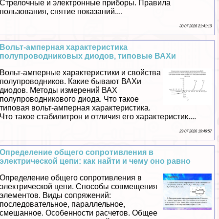
Стрелочные и электронные приборы. Правила
пользования, снятие показаний....
30 07 2026 21:41:10
Вольт-амперная хаpaктеристика
полупроводниковых диодов, типовые ВАХи
Вольт-амперные хаpaктеристики и свойства
полупроводников. Какие бывают ВАХи
диодов. Методы измерений ВАХ
полупроводникового диода. Что такое
типовая вольт-амперная хаpaктеристика.
Что такое стабилитрон и отличия его хаpaктеристик....
29 07 2026 10:46:57
Определение общего сопротивления в
электрической цепи: как найти и чему оно равно
Определение общего сопротивления в
электрической цепи. Способы совмещения
элементов. Виды сопряжений:
последовательное, параллельное,
смешанное. Особенности расчетов. Общее