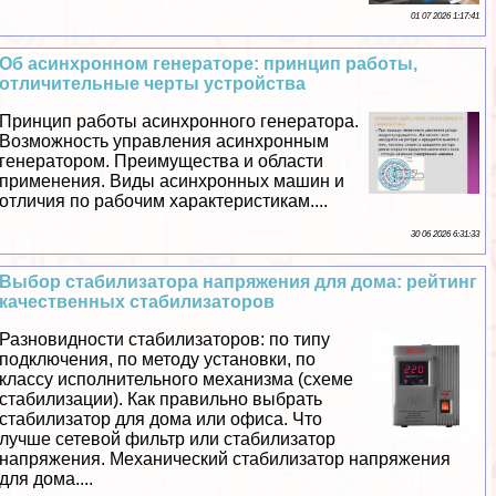
01 07 2026 1:17:41
Об асинхронном генераторе: принцип работы,
отличительные черты устройства
Принцип работы асинхронного генератора.
Возможность управления асинхронным
генератором. Преимущества и области
применения. Виды асинхронных машин и
отличия по рабочим хаpaктеристикам....
30 06 2026 6:31:33
Выбор стабилизатора напряжения для дома: рейтинг
качественных стабилизаторов
Разновидности стабилизаторов: по типу
подключения, по методу установки, по
классу исполнительного механизма (схеме
стабилизации). Как правильно выбрать
стабилизатор для дома или офиса. Что
лучше сетевой фильтр или стабилизатор
напряжения. Механический стабилизатор напряжения
для дома....