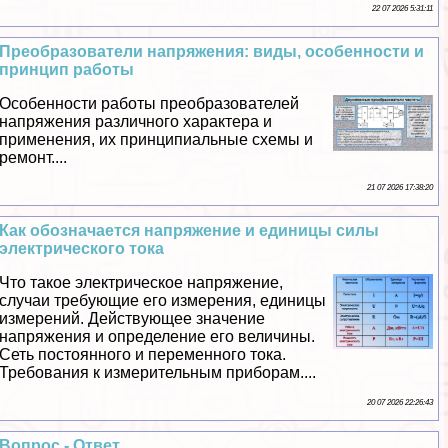
22 07 2026 5:31:11
Преобразователи напряжения: виды, особенности и
принцип работы
Особенности работы преобразователей
напряжения различного хаpaктера и
применения, их принципиальные схемы и
ремонт....
21 07 2026 17:38:20
Как обозначается напряжение и единицы силы
электрического тока
Что такое электрическое напряжение,
случаи требующие его измерения, единицы
измерений. Действующее значение
напряжения и определение его величины.
Сеть постоянного и переменного тока.
Требования к измерительным приборам....
20 07 2026 22:26:43
Вопрос - Ответ