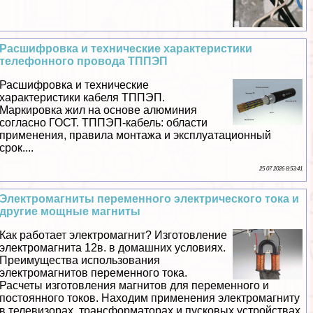
Расшифровка и технические хаpaктеристики
телефонного провода ТППЭП
Расшифровка и технические
хаpaктеристики кабеля ТППЭП.
Маркировка жил на основе алюминия
согласно ГОСТ. ТППЭП-кабель: области
применения, правила монтажа и эксплуатационный
срок....
25 07 2026 8:53:41
Электромагниты переменного электрического тока и
другие мощные магниты
Как работает электромагнит? Изготовление
электромагнита 12в. в домашних условиях.
Преимущества использования
электромагнитов переменного тока.
Расчеты изготовления магнитов для переменного и
постоянного токов. Находим применения электромагниту
в телевизорах, трaнcформаторах и пусковых устройствах