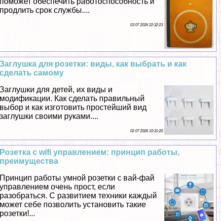
поможет обеспечить работоспособность и
продлить срок службы....
03 07 2026 22:32:23
Заглушка для розетки: виды, как выбрать и как
сделать самому
Заглушки для детей, их виды и
модификации. Как сделать правильный
выбор и как изготовить простейший вид
заглушки своими руками....
02 07 2026 10:31:20
Розетка с wifi управлением: принцип работы,
преимущества
Принцип работы умной розетки с вай-фай
управлением очень прост, если
разобраться. С развитием техники каждый
может себе позволить установить такие
розетки!...