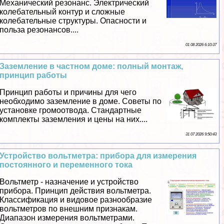
Механический резонанс. Электрический
колебательный контур и сложные
колебательные структуры. Опасности и
польза резонансов....
01 08 2026 6:10:37
Заземление в частном доме: полный монтаж,
принцип работы
Принцип работы и причины для чего
необходимо заземление в доме. Советы по
установке громоотвода. Стандартные
комплекты заземления и цены на них....
31 07 2026 9:50:43
Устройство вольтметра: прибора для измерения
постоянного и переменного тока
Вольтметр - назначение и устройство
прибора. Принцип действия вольтметра.
Классификация и видовое разнообразие
вольтметров по внешним признакам.
Диапазон измерения вольтметрами.