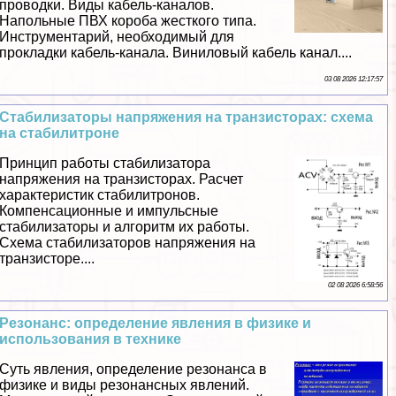
проводки. Виды кабель-каналов.
Напольные ПВХ короба жесткого типа.
Инструментарий, необходимый для
прокладки кабель-канала. Виниловый кабель канал....
03 08 2026 12:17:57
Стабилизаторы напряжения на транзисторах: схема
на стабилитроне
Принцип работы стабилизатора
напряжения на транзисторах. Расчет
хаpaктеристик стабилитронов.
Компенсационные и импульсные
стабилизаторы и алгоритм их работы.
Схема стабилизаторов напряжения на
транзисторе....
02 08 2026 6:58:56
Резонанс: определение явления в физике и
использования в технике
Суть явления, определение резонанса в
физике и виды резонансных явлений.