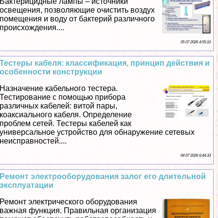
Бактерицидные лампы – источники
освещения, позволяющие очистить воздух
помещения и воду от бактерий различного
происхождения....
05 07 2026 4:55:10
Тестеры кабеля: классификация, принцип действия и
особенности конструкции
Назначение кабельного тестера.
Тестирование с помощью прибора
различных кабелей: витой пары,
коаксиального кабеля. Определение
проблем сетей. Тестеры кабелей как
универсальное устройство для обнаружение сетевых
неисправностей....
04 07 2026 6:44:33
Ремонт электрооборудования залог его длительной
эксплуатации
Ремонт электрического оборудования
важная функция. Правильная организация