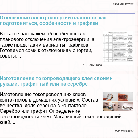
29 06 2026 17:55:22
Отключение электроэнергии плановое: как
подготовиться, особенности и графики
В статье расскажем об особенностях
планового отключения электроэнергии, а
также представим варианты графиков.
Готовимся сами к отключениям энергии,
советы....
28 06 2026 5:23:50
Изготовление токопроводящего клея своими
руками: графитный или на серебре
Изготовление токопроводящих клеев
контактолов в домашних условиях. Состав
вещества, доля серебра в контактоле.
Серебро или графит. Определение
токопроводности клея. Магазинный токопроводящий
клей....
27 06 2026 9:28:24