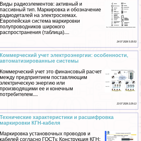
Виды радиоэлементов: активный и
пассивный тип. Маркировка и обозначение
радиодеталей на электросхемах.
Европейская система маркировки
полупроводников широкого
распространения (таблица)....
24 07 2026 5:35:53
Коммерческий учет электроэнергии: особенности,
автоматизированные системы
Коммерческий учет это финансовый расчет
между предприятием поставляющим
электрическую энергию или
производящими ее и конечным
потребителем....
23 07 2026 2:29:13
Технические хаpaктеристики и расшифровка
маркировки КГН-кабеля
Маркировка установочных проводов и
кабелей согласно ГОСТу. Конструкция КГН: