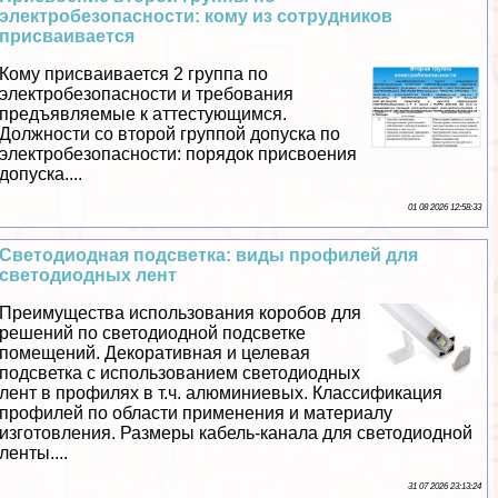
электробезопасности: кому из сотрудников
присваивается
Кому присваивается 2 группа по
электробезопасности и требования
предъявляемые к аттестующимся.
Должности со второй группой допуска по
электробезопасности: порядок присвоения
допуска....
01 08 2026 12:58:33
Светодиодная подсветка: виды профилей для
светодиодных лент
Преимущества использования коробов для
решений по светодиодной подсветке
помещений. Декоративная и целевая
подсветка с использованием светодиодных
лент в профилях в т.ч. алюминиевых. Классификация
профилей по области применения и материалу
изготовления. Размеры кабель-канала для светодиодной
ленты....
31 07 2026 23:13:24