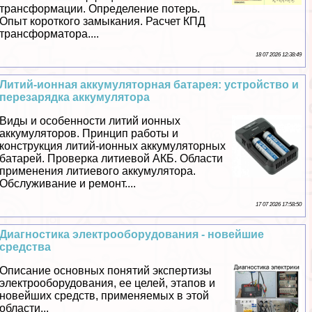
трaнcформации. Определение потерь.
Опыт короткого замыкания. Расчет КПД
трaнcформатора....
18 07 2026 12:38:49
Литий-ионная аккумуляторная батарея: устройство и
перезарядка аккумулятора
Виды и особенности литий ионных
аккумуляторов. Принцип работы и
конструкция литий-ионных аккумуляторных
батарей. Проверка литиевой АКБ. Области
применения литиевого аккумулятора.
Обслуживание и ремонт....
17 07 2026 17:58:50
Диагностика электрооборудования - новейшие
средства
Описание основных понятий экспертизы
электрооборудования, ее целей, этапов и
новейших средств, применяемых в этой
области...