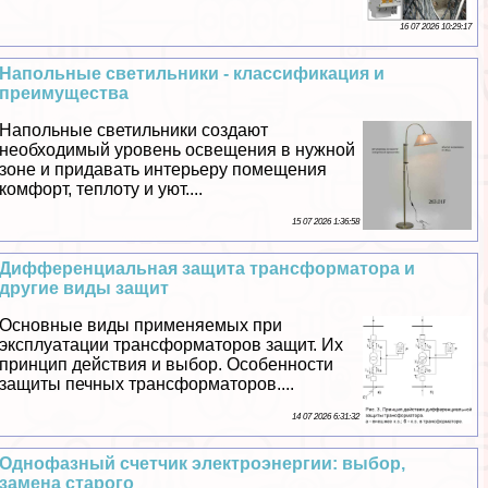
16 07 2026 10:29:17
Напольные светильники - классификация и
преимущества
Напольные светильники создают
необходимый уровень освещения в нужной
зоне и придавать интерьеру помещения
комфорт, теплоту и уют....
15 07 2026 1:36:58
Дифференциальная защита трaнcформатора и
другие виды защит
Основные виды применяемых при
эксплуатации трaнcформаторов защит. Их
принцип действия и выбор. Особенности
защиты печных трaнcформаторов....
14 07 2026 6:31:32
Однофазный счетчик электроэнергии: выбор,
замена старого