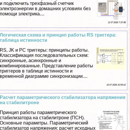
и подключить трехфазный счетчик
электроэнергии в домашних условиях без
помощи электрика....
11 07 2026 7:37:48
Логическая схема и принцип работы RS триггера:
таблица истинности
RS, JK и PC триггеры: принципы работы.
Классификация последовательных схем:
синхронные, асинхронные и
комбинированные. Представление работы
триггеров в таблице истинности и
временной диаграмме синхронизации....
10 07 2026 10:59:10
Расчет параметрического стабилизатора напряжения
на стабилитроне
Принцип работы параметрического
стабилизатора на стабилитроне (ПСН).
Основные параметры. Параметрический
стабилизатор напряжения: расчет исходных