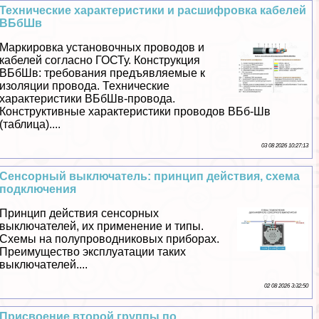
Технические хаpaктеристики и расшифровка кабелей
ВБбШв
Маркировка установочных проводов и
кабелей согласно ГОСТу. Конструкция
ВБбШв: требования предъявляемые к
изоляции провода. Технические
хаpaктеристики ВБбШв-провода.
Конструктивные хаpaктеристики проводов ВБб-Шв
(таблица)....
03 08 2026 10:27:13
Сенсорный выключатель: принцип действия, схема
подключения
Принцип действия сенсорных
выключателей, их применение и типы.
Схемы на полупроводниковых приборах.
Преимущество эксплуатации таких
выключателей....
02 08 2026 3:32:50
Присвоение второй группы по