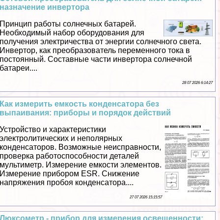
назначение инвертора
Принцип работы солнечных батарей.
Необходимый набор оборудования для
получения электричества от энергии солнечного света.
Инвертор, как преобразователь переменного тока в
постоянный. Составные части инвертора солнечной
батареи....
28 07 2026 6:14:27
Как измерить емкость конденсатора без
выпаивания: приборы и порядок действий
Устройство и хаpaктеристики
электролитических и неполярных
конденсаторов. Возможные неисправности,
проверка работоспособности деталей
мультиметр. Измерение емкости элементов.
Измерение прибором ESR. Снижение
напряжения пробоя конденсатора....
27 07 2026 15:15:57
Люксометр - прибор для измерения освещенности: