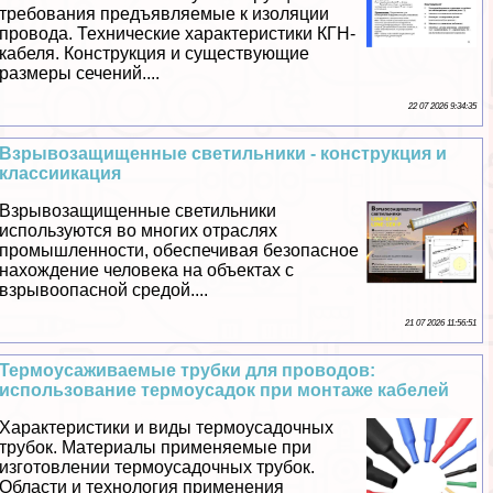
требования предъявляемые к изоляции
провода. Технические хаpaктеристики КГН-
кабеля. Конструкция и существующие
размеры сечений....
22 07 2026 9:34:35
Взрывозащищенные светильники - конструкция и
классиикация
Взрывозащищенные светильники
используются во многих отраслях
промышленности, обеспечивая безопасное
нахождение человека на объектах с
взрывоопасной средой....
21 07 2026 11:56:51
Термоусаживаемые трубки для проводов:
использование термоусадок при монтаже кабелей
Хаpaктеристики и виды термоусадочных
трубок. Материалы применяемые при
изготовлении термоусадочных трубок.
Области и технология применения