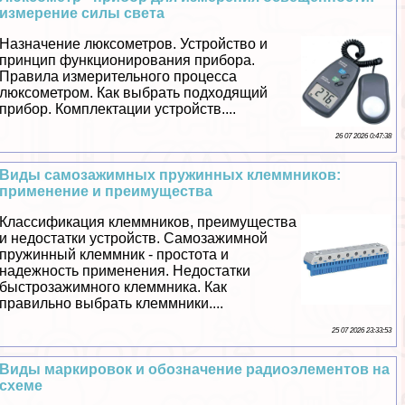
измерение силы света
Назначение люксометров. Устройство и
принцип функционирования прибора.
Правила измерительного процесса
люксометром. Как выбрать подходящий
прибор. Комплектации устройств....
26 07 2026 0:47:38
Виды самозажимных пружинных клеммников:
применение и преимущества
Классификация клеммников, преимущества
и недостатки устройств. Самозажимной
пружинный клеммник - простота и
надежность применения. Недостатки
быстрозажимного клеммника. Как
правильно выбрать клеммники....
25 07 2026 23:33:53
Виды маркировок и обозначение радиоэлементов на
схеме