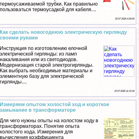
термоусаживаемой трубки. Как правильно
пользоваться термоусадкой для кабеля....
20 07 2026 4:30:54
Как сделать новогоднюю электрическую гирлянду
своими руками
Инструкция по изготовлению елочной
электрической гирлянды: из ламп
накаливания или из светодиодов.
Модернизация старой электрогирлянды.
Как выбрать необходимые материалы и
элементную базу для электрической
гирлянды....
19 07 2026 11:15:18
Измеряем опытом холостой ход и короткое
замыкание в трaнcформаторе
Для чего нужны опыты на холостом ходу в
трaнcформаторах. Понятие опыта
холостого хода. Измерения для
вычисления коэффициента