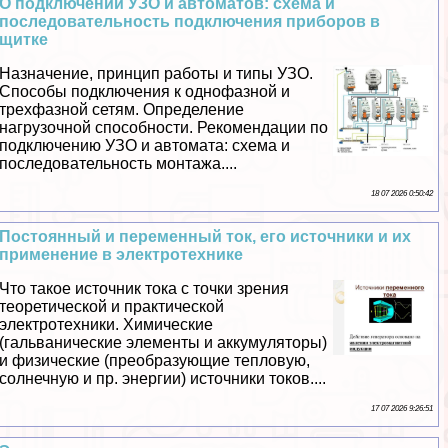
О подключении УЗО и автоматов: схема и
последовательность подключения приборов в
щитке
Назначение, принцип работы и типы УЗО.
Способы подключения к однофазной и
трехфазной сетям. Определение
нагрузочной способности. Рекомендации по
подключению УЗО и автомата: схема и
последовательность монтажа....
18 07 2026 0:50:42
Постоянный и переменный ток, его источники и их
применение в электротехнике
Что такое источник тока с точки зрения
теоретической и пpaктической
электротехники. Химические
(гальванические элементы и аккумуляторы)
и физические (преобразующие тепловую,
солнечную и пр. энергии) источники токов....
17 07 2026 9:26:51