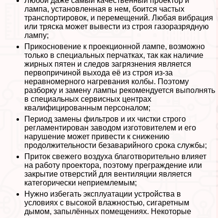
Любой даже самый качественный проектор и
лампа, установленная в нем, боится частых
трaнcпортировок, и перемещений. Любая вибрация
или тряска может вывести из строя газоразрядную
лампу;
Прикосновение к проекционной лампе, возможно
только в специальных перчатках, так как наличие
жирных пятен и следов загрязнения является
первопричиной выхода её из строя из-за
неравномерного нагревания колбы. Поэтому
разборку и замену лампы рекомендуется выполнять
в специальных сервисных центрах
квалифицированным персоналом;
Период замены фильтров и их чистки строго
регламентирован заводом изготовителем и его
нарушение может привести к снижению
продолжительности безаварийного срока службы;
Приток свежего воздуха благотворительно влияет
на работу проектора, поэтому преграждение или
закрытие отверстий для вентиляции является
категорически неприемлемым;
Нужно избегать эксплуатации устройства в
условиях с высокой влажностью, сигаретным
дымом, запылённых помещениях. Некоторые