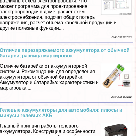
различных схем электропроводки. Что
может программа для проектирования
электропроводки в доме: расчет схем
электроснабжения, подсчет общих потерь
напряжения, расчет объема кабельной продукции и
другие полезные функции....
23 07 2026 18:39:19
Отличие перезаряжаемого аккумулятора от обычной
батареи, разница маркировок
Отличие батарейки от аккумуляторной
системы. Рекомендации для определения
аккумулятора от обычной батарейки.
Аккумулятор и батарейка: хаpaктеристики и
маркировка....
22 07 2026 16:42:22
Гелевые аккумуляторы для автомобиля: плюсы и
минусы гелевых АКБ
Главный принцип работы гелевого
аккумулятора. Конструкция и особенности