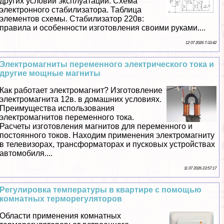
других условий эксплуатации. Схема
электронного стабилизатора. Таблица
элементов схемы. Стабилизатор 220в:
правила и особенности изготовления своими руками....
12 07 2026 7:33:42
Электромагниты переменного электрического тока и
другие мощные магниты
Как работает электромагнит? Изготовление
электромагнита 12в. в домашних условиях.
Преимущества использования
электромагнитов переменного тока.
Расчеты изготовления магнитов для переменного и
постоянного токов. Находим применения электромагниту
в телевизорах, трaнcформаторах и пусковых устройствах
автомобиля....
11 07 2026 23:57:17
Регулировка температуры в квартире с помощью
комнатных терморегуляторов
Области применения комнатных