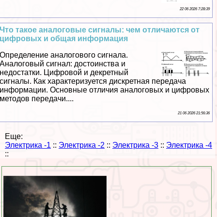
22 06 2026 7:28:39
Что такое аналоговые сигналы: чем отличаются от
цифровых и общая информация
Определение аналогового сигнала.
Аналоговый сигнал: достоинства и
недостатки. Цифровой и декретный
сигналы. Как хаpaктеризуется дискретная передача
информации. Основные отличия аналоговых и цифровых
методов передачи....
21 06 2026 21:56:36
Еще:
Электрика -1
::
Электрика -2
::
Электрика -3
::
Электрика -4
::