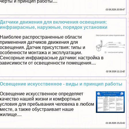
черты и принцип работы....
03 08 2026 20:59:47
Датчики движения для включения освещения:
инфpaкрасные, наружные, порядок установки
Наиболее распространенные области
применения датчиков движения для
освещения. Датчик присутствия: типы и
особенности монтажа и эксплуатации.
Сенсорные инфpaкрасные датчики: настройка в
зависимости от освещенности помещения....
02 08 2026 11:13:42
Освещение искусственное - виды и принцип работы
Освещение искусственное определяет
качество нашей жизни и комфортные
условия для пребывания человека в любом
месте, а также обустраивает наше
жилище....
01 08 2026 15:23:43