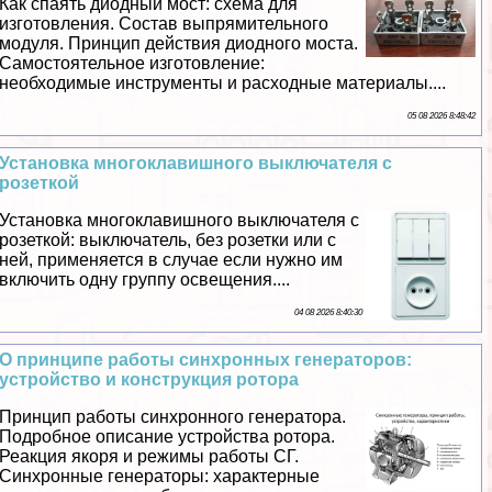
Как спаять диодный мост: схема для
изготовления. Состав выпрямительного
модуля. Принцип действия диодного моста.
Самостоятельное изготовление:
необходимые инструменты и расходные материалы....
05 08 2026 8:48:42
Установка многоклавишного выключателя с
розеткой
Установка многоклавишного выключателя с
розеткой: выключатель, без розетки или с
ней, применяется в случае если нужно им
включить одну группу освещения....
04 08 2026 8:40:30
О принципе работы синхронных генераторов:
устройство и конструкция ротора
Принцип работы синхронного генератора.
Подробное описание устройства ротора.
Реакция якоря и режимы работы СГ.
Синхронные генераторы: хаpaктерные