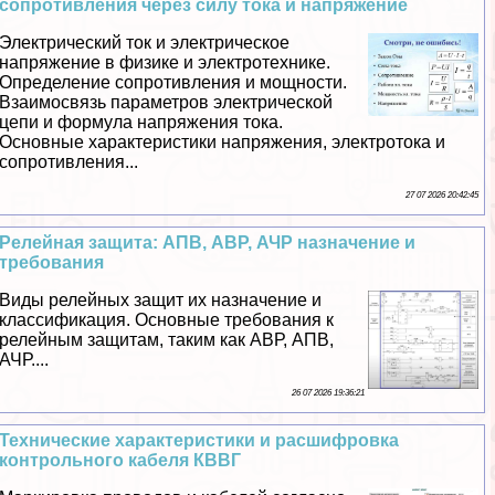
сопротивления через силу тока и напряжение
Электрический ток и электрическое
напряжение в физике и электротехнике.
Определение сопротивления и мощности.
Взаимосвязь параметров электрической
цепи и формула напряжения тока.
Основные хаpaктеристики напряжения, электротока и
сопротивления...
27 07 2026 20:42:45
Релейная защита: АПВ, АВР, АЧР назначение и
требования
Виды релейных защит их назначение и
классификация. Основные требования к
релейным защитам, таким как АВР, АПВ,
АЧР....
26 07 2026 19:36:21
Технические хаpaктеристики и расшифровка
контрольного кабеля КВВГ