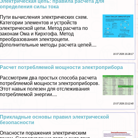
Электрическая цепь: правила расчета для
определения силы тока
Пути вычисления электрических схем.
Категории элементов и устройств
электрической цепи. Метод расчета по
законам Ома и Кирхгофа. Метод
преобразования электроцепи.
Дополнительные методы расчета цепей....
16 07 2026 16:38:17
Расчет потрeбляемой мощности электроприбора
Рассмотрим два простых способа расчета
потрeбляемой мощности электроприборов.
Этот навык полезен для отслеживания
потрeбляемой энергии....
15 07 2026 23:12:40
Прикладные основы правил электрической
безопасности
Опасности поражения электрическим