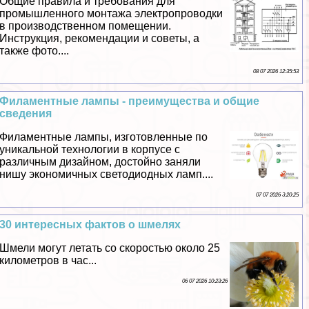
Общие правила и требования для
промышленного монтажа электропроводки
в производственном помещении.
Инструкция, рекомендации и советы, а
также фото....
08 07 2026 12:35:53
Филаментные лампы - преимущества и общие
сведения
Филаментные лампы, изготовленные по
уникальной технологии в корпусе с
различным дизайном, достойно заняли
нишу экономичных светодиодных ламп....
07 07 2026 3:20:25
30 интересных фактов о шмелях
Шмели могут летать со скоростью около 25
километров в час...
06 07 2026 10:23:26