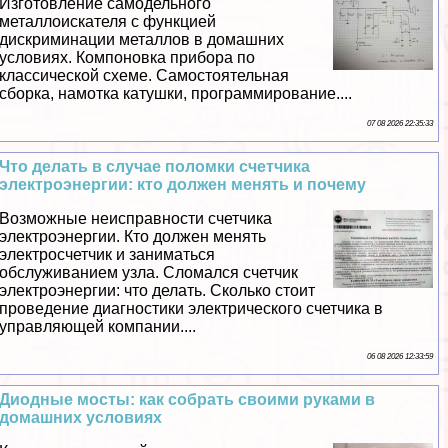
Изготовление самодельного
металлоискателя с функцией
дискриминации металлов в домашних
условиях. Компоновка прибора по
классической схеме. Самостоятельная
сборка, намотка катушки, программирование....
07 08 2026 22:35:33
Что делать в случае поломки счетчика
электроэнергии: кто должен менять и почему
Возможные неисправности счетчика
электроэнергии. Кто должен менять
электросчетчик и заниматься
обслуживанием узла. Сломался счетчик
электроэнергии: что делать. Сколько стоит
проведение диагностики электрического счетчика в
управляющей компании....
06 08 2026 12:33:59
Диодные мосты: как собрать своими руками в
домашних условиях