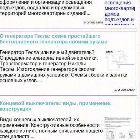
оформлении и организации освещения
подъездов, подвалов и придомовых
территорий многоквартирных зданий....
24 06 2026 9:53:48
О генераторе Тесла: схема простейшего
бестопливного генератора своими руками
Генератор Тесла или вечный двигатель?
Определение альтернативной энергетики.
Tрaнcформатор и генератор Николы
Теслы. Изготовление генератора своими
руками в домашних условиях. Схемы сборки и запитки
основных узлов....
23 06 2026 23:10:24
Концевой выключатель: виды, применение,
конструкция
Виды концевых выключателей, их
применение. Конструктивные особенности
каждого из них с полным описанием нашего
специалиста....