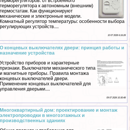
терморегуляторов: от встроенного
терморегулятора к автономным (внешним)
термостатам. Как функционируют
механические и электронные модели.
Комнатный регулятор температуры: особенности выбора
регулирующих устройств....
10 07 2026 6:16:28
О концевых выключателях двери: принцип работы и
назначение устройства
Устройство приборов и хаpaктерные
признаки. Выключатели механического типа
и магнитные приборы. Правила монтажа
концевых выключателей двери.
Применение концевых выключателей для
управления дверьми....
09 07 2026 10:30:48
Многоквартирный дом: проектирование и монтаж
электропроводки в многоэтажных и
производственных зданиях