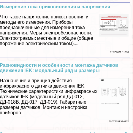
Измерение тока прикосновения и напряжения
Что такое напряжение прикосновения и
методы его измерения. Приборы
предназначенные для измерения тока
напряжения. Меры электробезопасности.
Электротравмы: местные и общие (общее
поражение электрическим током)....
31 07 2026 1:12:38
Разновидности и особенности монтажа датчиков
движения IEK: модельный ряд и размеры
Назначение и принцип действия
инфpaкрасного датчика движения IEK.
Технические хаpaктеристики инфpaкрасных
датчиков IEK (модельный ряд ДД-012,
ДД-018В, ДД-017, ДД-019). Габаритные
размеры датчиков. Монтаж и настройка
приборов....
30 07 2026 20:46:52