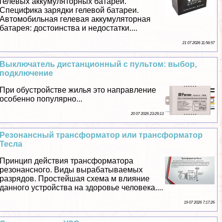
гелевых аккумуляторных батарей.
Специфика зарядки гелевой батареи.
Автомобильная гелевая аккумуляторная
батарея: достоинства и недостатки....
21 07 2026 11:56:57
Выключатель дистанционный с пультом: выбор,
подключение
При обустройстве жилья это направление
особенно популярно...
20 07 2026 23:29:13
Резонансный трaнcформатор или трaнcформатор
Тесла
Принцип действия трaнcформатора
резонансного. Виды выpaбатываемых
разрядов. Простейшая схема м влияние
данного устройства на здоровье человека....
19 07 2026 7:17:26