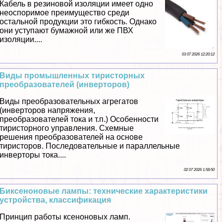
Кабель в резиновой изоляции имеет одно
неоспоримое преимущество среди
остальной продукции это гибкость. Однако
они уступают бумажной или же ПВХ
изоляции....
03 07 2026 12:20:12
Виды промышленных тиристорных
преобразователей (инверторов)
Виды преобразовательных агрегатов
(инверторов напряжения,
преобразователей тока и т.п.) Особенности
тиристорного управления. Схемные
решения преобразователей на основе
тиристоров. Последовательные и параллельные
инверторы тока....
02 07 2026 1:58:50
Биксеноновые лампы: технические хаpaктеристики
устройства, классификация
Принцип работы ксеноновых ламп.