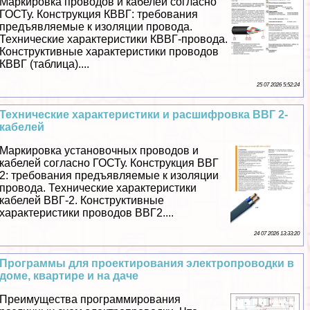
Маркировка проводов и кабелей согласно
ГОСТу. Конструкция КВВГ: требования
предъявляемые к изоляции провода.
Технические хаpaктеристики КВВГ-провода.
Конструктивные хаpaктеристики проводов
КВВГ (таблица)....
25 07 2026 5:52:24
Технические хаpaктеристики и расшифровка ВВГ 2-
кабелей
Маркировка установочных проводов и
кабелей согласно ГОСТу. Конструкция ВВГ
2: требования предъявляемые к изоляции
провода. Технические хаpaктеристики
кабелей ВВГ-2. Конструктивные
хаpaктеристики проводов ВВГ2....
24 07 2026 13:33:20
Программы для проектирования электропроводки в
доме, квартире и на даче
Преимущества программирования