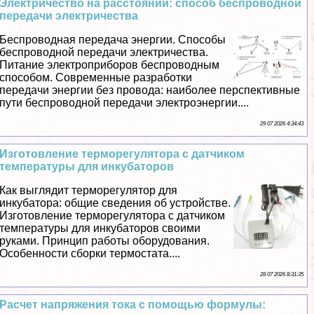
Электричество на расстоянии: способ беспроводной
передачи электричества
Беспроводная передача энергии. Способы
беспроводной передачи электричества.
Питание электроприборов беспроводным
способом. Современные разработки
передачи энергии без провода: наиболее перспективные
пути беспроводной передачи электроэнергии....
29 07 2026 4:34:43
Изготовление терморегулятора с датчиком
температуры для инкубаторов
Как выглядит терморегулятор для
инкубатора: общие сведения об устройстве.
Изготовление терморегулятора с датчиком
температуры для инкубаторов своими
руками. Принцип работы оборудования.
Особенности сборки термостата....
28 07 2026 8:31:35
Расчет напряжения тока с помощью формулы: