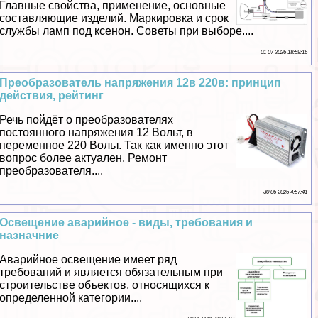
Главные свойства, применение, основные
составляющие изделий. Маркировка и срок
службы ламп под ксенон. Советы при выборе....
01 07 2026 18:59:16
Преобразователь напряжения 12в 220в: принцип
действия, рейтинг
Речь пойдёт о преобразователях
постоянного напряжения 12 Вольт, в
переменное 220 Вольт. Так как именно этот
вопрос более актуален. Ремонт
преобразователя....
30 06 2026 4:57:41
Освещение аварийное - виды, требования и
назначние
Аварийное освещение имеет ряд
требований и является обязательным при
строительстве объектов, относящихся к
определенной категории....