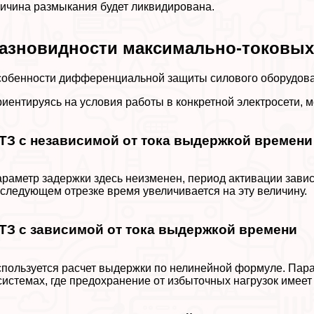
ичина размыкания будет ликвидирована.
азновидности максимально-токовых
обенности дифференциальной защиты силового оборудов
иентируясь на условия работы в конкретной электросети, 
ТЗ с независимой от тока выдержкой времени
раметр задержки здесь неизменен, период активации зависи
следующем отрезке время увеличивается на эту величину.
ТЗ с зависимой от тока выдержкой времени
пользуется расчет выдержки по нелинейной формуле. Парам
системах, где пpeдoxpaнение от избыточных нагрузок имеет