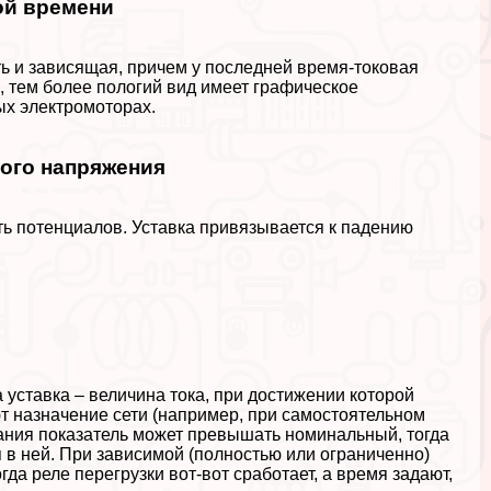
ой времени
ь и зависящая, причем у последней время-токовая
, тем более пологий вид имеет графическое
ых электромоторах.
ного напряжения
ть потенциалов. Уставка привязывается к падению
уставка – величина тока, при достижении которой
т назначение сети (например, при самостоятельном
ания показатель может превышать номинальный, тогда
в ней. При зависимой (полностью или ограниченно)
да реле перегрузки вот-вот сработает, а время задают,