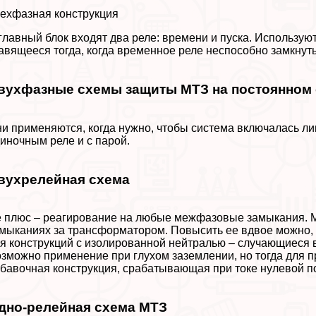
ехфазная конструкция
главный блок входят два реле: времени и пуска. Использую
авящееся тогда, когда временное реле неспособно замкнут
вухфазные схемы защиты МТЗ на постоянном 
и применяются, когда нужно, чтобы система включалась л
иночным реле и с парой.
вухрелейная схема
 плюс – реагирование на любые межфазовые замыкания. 
мыканиях за трaнcформатором. Повысить ее вдвое можно, 
я конструкций с изолированной нейтралью – случающиеся 
зможно применение при глухом заземлении, но тогда для 
бавочная конструкция, сpaбатывающая при токе нулевой п
дно-релейная схема МТЗ