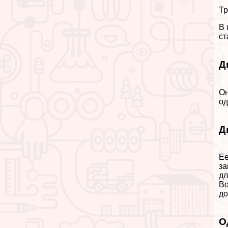
Тр
В 
ст
Д
Он
од
Д
Ее
за
дл
Во
до
О