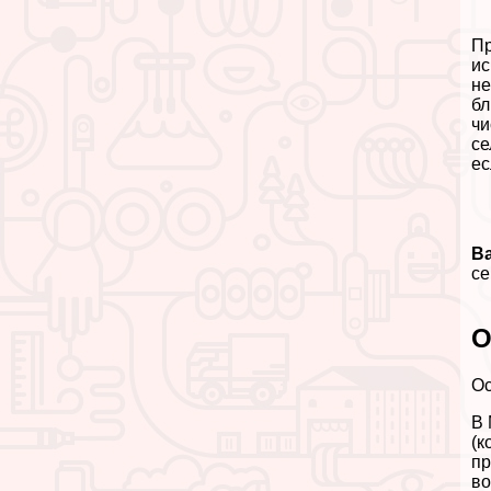
Пр
ис
не
бл
чи
се
ес
В
се
О
Ос
В 
(к
пр
во