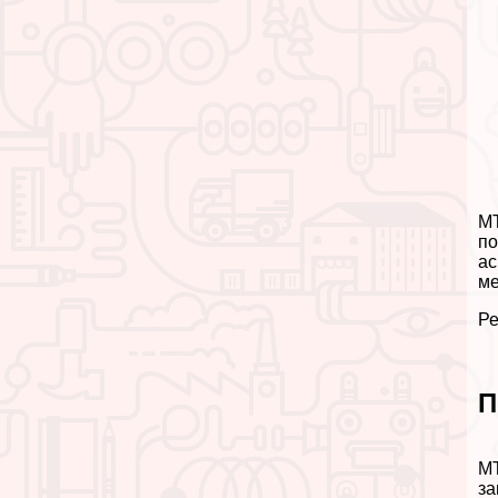
МТ
по
ас
ме
Ре
П
МТ
за