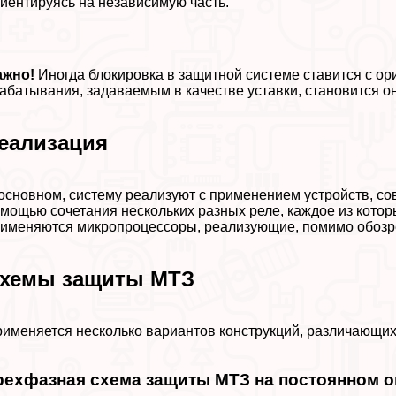
иентируясь на независимую часть.
ажно!
Иногда блокировка в защитной системе ставится с ор
aбатывания, задаваемым в качестве уставки, становится о
еализация
основном, систему реализуют с применением устройств, с
мощью сочетания нескольких разных реле, каждое из котор
именяются микропроцессоры, реализующие, помимо обозре
хемы защиты МТЗ
именяется несколько вариантов конструкций, различающих
рехфазная схема защиты МТЗ на постоянном о