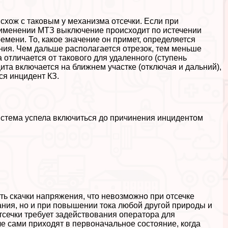
хож с таковым у механизма отсечки. Если при
применении МТЗ выключение происходит по истечении
мени. То, какое значение он примет, определяется
ания. Чем дальше располагается отрезок, тем меньше
 отличается от такового для удаленного (ступень
щита включается на ближнем участке (отключая и дальний),
ся инцидент КЗ.
истема успела включиться до причинения инцидентом
ь скачки напряжения, что невозможно при отсечке
ания, но и при повышении тока любой другой природы и
тсечки требует задействования оператора для
 сами приходят в первоначальное состояние, когда