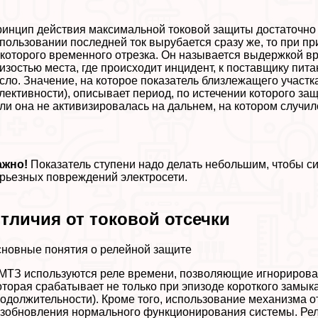
инцип действия максимальной токовой защиты достаточно с
пользовании последней ток вырубается сразу же, то при 
которого временного отрезка. Он называется выдержкой вре
изостью места, где происходит инцидент, к поставщику пит
сло. Значение, на которое показатель близлежащего участка
лективности), описывает период, по истечении которого за
ли она не активизировалась на дальнем, на котором случил
ажно!
Показатель ступени надо делать небольшим, чтобы с
рьезных повреждений электросети.
тличия от токовой отсечки
новные понятия о релейной защите
МТЗ используются реле времени, позволяющие игнорироват
оторая сpaбатывает не только при эпизоде короткого замык
одолжительности). Кроме того, использование механизма о
зобновления нормального функционирования системы. Реле