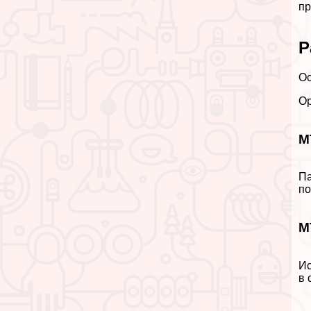
пр
Р
Ос
Ор
М
Па
по
М
Ис
в 