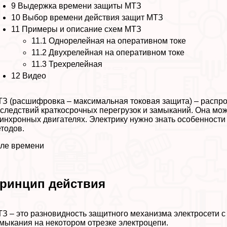
9
Выдержка времени защиты МТЗ
10
Выбор времени действия защит МТЗ
11
Примеры и описание схем МТЗ
11.1
Однорелейная на оперативном токе
11.2
Двухрелейная на оперативном токе
11.3
Трехрелейная
12
Видео
З (расшифровка – максимальная токовая защита) – распро
следствий краткосрочных перегрузок и замыканий. Она мож
инхронных двигателях. Электрику нужно знать особенности
тодов.
ле времени
ринцип действия
З – это разновидность защитного механизма электросети с
мыкания на некотором отрезке электроцепи.