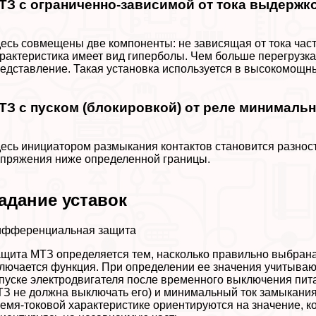
ТЗ с ограниченно-зависимой от тока выдержк
есь совмещены две компоненты: не зависящая от тока част
paктеристика имеет вид гиперболы. Чем больше перегрузка
едставление. Такая установка используется в высокомощн
ТЗ с пуском (блокировкой) от реле минималь
есь инициатором размыкания контактов становится разнос
пряжения ниже определенной границы.
адание уставок
ифференциальная защита
щита МТЗ определяется тем, насколько правильно выбрана 
лючается функция. При определении ее значения учитываю
пуске электродвигателя после временного выключения пит
З не должна выключать его) и минимальный ток замыкания 
емя-токовой хаpaктеристике ориентируются на значение, ког