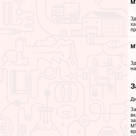
М
Зд
ха
пр
М
Зд
на
З
Д
За
вк
за
МТ
вр