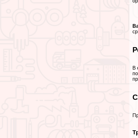
ор
В
сp
Р
В 
по
пр
С
Пр
Т