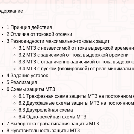
одержание
1
Принцип действия
2
Отличия от токовой отсечки
3
Разновидности максимально-токовых защит
3.1
МТЗ с независимой от тока выдержкой времен
3.2
МТЗ с зависимой от тока выдержкой времени
3.3
МТЗ с ограниченно-зависимой от тока выдержк
3.4
МТЗ с пуском (блокировкой) от реле минималь
4
Задание уставок
5
Реализация
6
Схемы защиты МТЗ
6.1
Трехфазная схема защиты МТЗ на постоянном 
6.2
Двухфазные схемы защиты МТЗ на постоянном
6.3
Двухрелейная схема
6.4
Одно-релейная схема МТЗ
7
Выбор тока сpaбатывания защиты МТЗ
8
Чувствительность защиты МТЗ