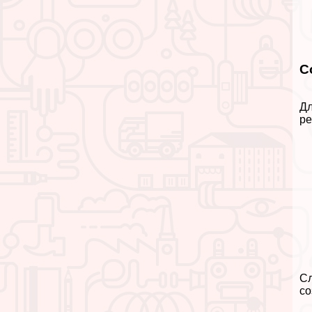
С
Дл
ре
Сл
со