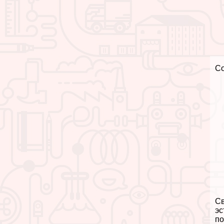
С
Св
эс
по