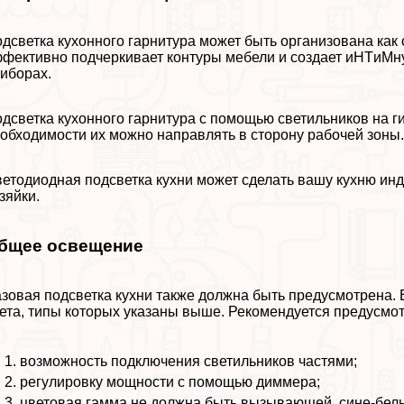
дсветка кухонного гарнитура может быть организована как с
фективно подчеркивает контуры мебели и создает иHTиMн
иборах.
дсветка кухонного гарнитура с помощью светильников на г
обходимости их можно направлять в сторону рабочей зоны
етодиодная подсветка кухни может сделать вашу кухню ин
зяйки.
бщее освещение
зовая подсветка кухни также должна быть предусмотрена. 
ета, типы которых указаны выше. Рекомендуется предусмо
возможность подключения светильников частями;
регулировку мощности с помощью диммера;
цветовая гамма не должна быть вызывающей, сине-белы