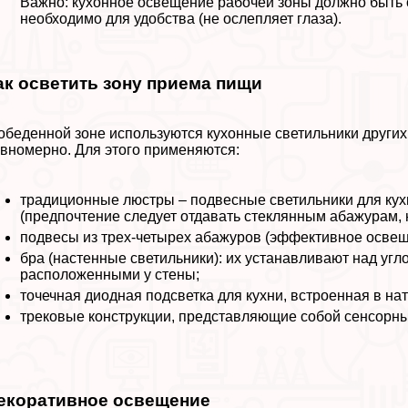
Важно: кухонное освещение рабочей зоны должно быть 
необходимо для удобства (не ослепляет глаза).
ак осветить зону приема пищи
обеденной зоне используются кухонные светильники других
вномерно. Для этого применяются:
традиционные люстры – подвесные светильники для кухн
(предпочтение следует отдавать стеклянным абажурам,
подвесы из трех-четырех абажуров (эффективное освещ
бра (настенные светильники): их устанавливают над уг
расположенными у стены;
точечная диодная подсветка для кухни, встроенная в н
трековые конструкции, представляющие собой сенсорны
екоративное освещение