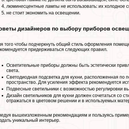
люминесцентные лампы не использовать: их холодное св
не стоит экономить на освещении.
оветы дизайнеров по выбору приборов осве
я того чтобы подчеркнуть общий стиль оформления помеще
комендуется придерживаться следующих правил.
Осветительные приборы должны быть эстетически привл
света.
Светодиодная подсветка для кухни, расположенная по 
прострaнcтво. Для усиления эффекта рекомендуется исп
Подвесные светильники с возможностью регулировки в
Дизайн светильников для кухни должен сочетаться со 
отражаться в цветовом решении и в используемых мате
едуя вышеизложенным рекомендациям и пользуясь пример
здать уникальный интерьер.