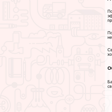
По
эф
пр
По
не
Св
хо
О
Ба
св