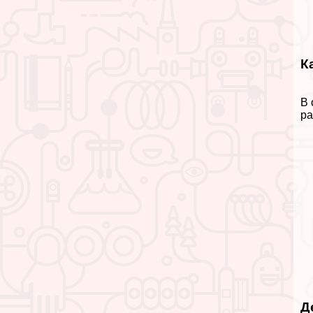
К
В 
ра
Д