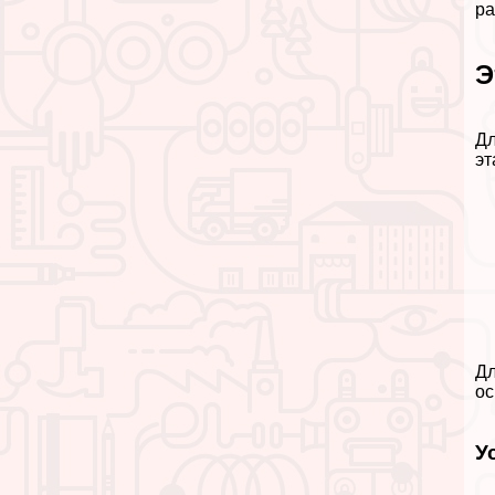
ра
Э
Дл
эт
Дл
ос
У