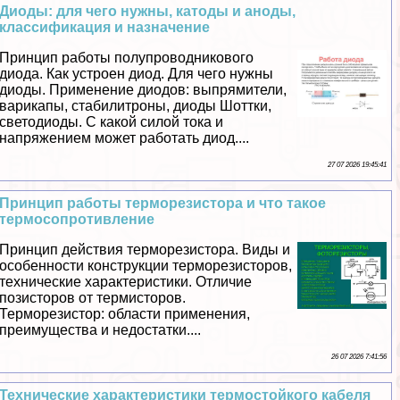
Диоды: для чего нужны, катоды и аноды,
классификация и назначение
Принцип работы полупроводникового
диода. Как устроен диод. Для чего нужны
диоды. Применение диодов: выпрямители,
варикапы, стабилитроны, диоды Шоттки,
светодиоды. С какой силой тока и
напряжением может работать диод....
27 07 2026 19:45:41
Принцип работы терморезистора и что такое
термосопротивление
Принцип действия терморезистора. Виды и
особенности конструкции терморезисторов,
технические хаpaктеристики. Отличие
позисторов от термисторов.
Терморезистор: области применения,
преимущества и недостатки....
26 07 2026 7:41:56
Технические хаpaктеристики термостойкого кабеля