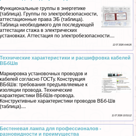
Функциональные группы в энергетике
(таблица). Группы по электробезопасности,
аттестационные права ЭБ (таблица).
Таблица необходимого для последующей
аттестации стажа в электрических
установках. Аттестация по электробезопасности....
12 07 2026 4:44:26
Технические хаpaктеристики и расшифровка кабелей
ВБбШв
Маркировка установочных проводов и
кабелей согласно ГОСТу. Конструкция
ВБбШв: требования предъявляемые к
изоляции провода. Технические
хаpaктеристики ВБбШв-провода.
Конструктивные хаpaктеристики проводов ВБб-Шв
(таблица)....
11 07 2026 10:53:12
Бестеневая лампа для профессионалов -
разновидности и преимущества