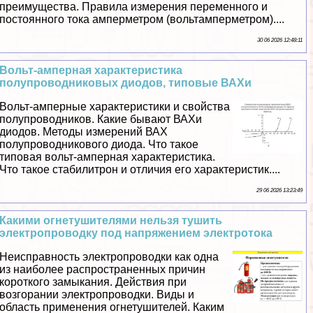
преимущества. Правила измерения переменного и
постоянного тока амперметром (вольтамперметром)....
30 06 2026 12:48:11
Вольт-амперная хаpaктеристика
полупроводниковых диодов, типовые ВАХи
Вольт-амперные хаpaктеристики и свойства
полупроводников. Какие бывают ВАХи
диодов. Методы измерений ВАХ
полупроводникового диода. Что такое
типовая вольт-амперная хаpaктеристика.
Что такое стабилитрон и отличия его хаpaктеристик....
29 06 2026 13:23:49
Какими огнетушителями нельзя тушить
электропроводку под напряжением электротока
Неисправность электропроводки как одна
из наиболее распространенных причин
короткого замыкания. Действия при
возгорании электропроводки. Виды и
область применения огнетушителей. Каким