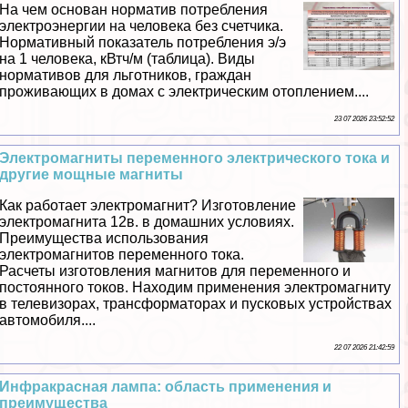
На чем основан норматив потрeбления
электроэнергии на человека без счетчика.
Нормативный показатель потрeбления э/э
на 1 человека, кВтч/м (таблица). Виды
нормативов для льготников, граждан
проживающих в домах с электрическим отоплением....
23 07 2026 23:52:52
Электромагниты переменного электрического тока и
другие мощные магниты
Как работает электромагнит? Изготовление
электромагнита 12в. в домашних условиях.
Преимущества использования
электромагнитов переменного тока.
Расчеты изготовления магнитов для переменного и
постоянного токов. Находим применения электромагниту
в телевизорах, трaнcформаторах и пусковых устройствах
автомобиля....
22 07 2026 21:42:59
Инфpaкрасная лампа: область применения и
преимущества