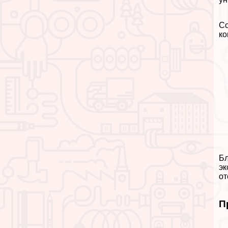
Со
ко
Бл
эк
от
П