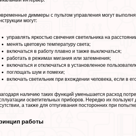
временные диммеры с пультом управления могут выполнять
нструкции могут:
управлять яркостью свечения светильника на расстояни
менять цветовую температуру света;
включаться в работу плавно и также выключаться;
работать в режимах мигания или затемнения;
включаться и отключаться в установленное пользовател
поглощать шум и помехи;
включать светильник при вхождении человека, если в ег
агодаря наличию таких функций уменьшается расход потрe
сплуатации осветительных приборов. Нередко их пользуют д
сутствии, а также для отпугивания посторонних при попыт
ринцип работы