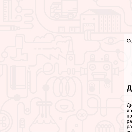
С
Д
Ди
яр
пр
ра
ра
ун