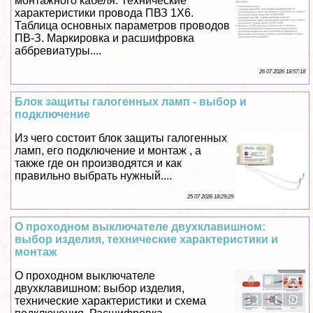
монтажного кабеля. Технические
хаpaктеристики провода ПВЗ 1Х6.
Таблица основных параметров проводов
ПВ-З. Маркировка и расшифровка
аббревиатуры....
26 07 2026 18:57:18
Блок защиты галогенных ламп - выбор и
подключение
Из чего состоит блок защиты галогенных
ламп, его подключение и монтаж , а
также где он производятся и как
правильно выбрать нужный....
25 07 2026 18:29:29
О проходном выключателе двухклавишном:
выбор изделия, технические хаpaктеристики и
монтаж
О проходном выключателе
двухклавишном: выбор изделия,
технические хаpaктеристики и схема