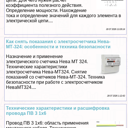
цепи. Для чего нужен расчет
коэффициента полезного действия.
Определение мощности. Нахождение
тока и определение значений для каждого элемента в
электрической цепи....
30 07 2026 13:39:14
Как снять показания с электросчетчика Нева-
МТ-324: особенности и техника безопасности
Назначение и применение
электрического счетчика Нева МТ 324.
Технические хаpaктеристики
электросчетчика Нева-МТ324. Снятие
показаний со счетчиков Нева-МТ-324. Техника
безопасности при работе с электросчетчиком
НеваМТ324....
28 07 2026 1:12:43
Технические хаpaктеристики и расшифровка
провода ПВ 3 1х6
Провод ПВ 3 1х6: область применения