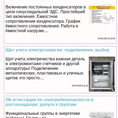
Включение постоянных конденсаторов в
цепи синусоидальной ЭДС. Простейший
тип включения. Емкостное
сопротивление конденсатора. График
ёмкостного сопротивления. Работа в
ёмкостной нагрузке....
06 08 2026 21:32:25
Щит учета электроэнергии: подключение, выбор
Щит учета электричества важная деталь
в электромонтаже счетчиков и другой
аппаратуры! Подключение
металлических, пластиковых и уличных
щитов это просто....
04 08 2026 6:11:32
Об аттестации по электробезопасности в
ростехнадзоре: допуск к группам
Функциональные группы в энергетике