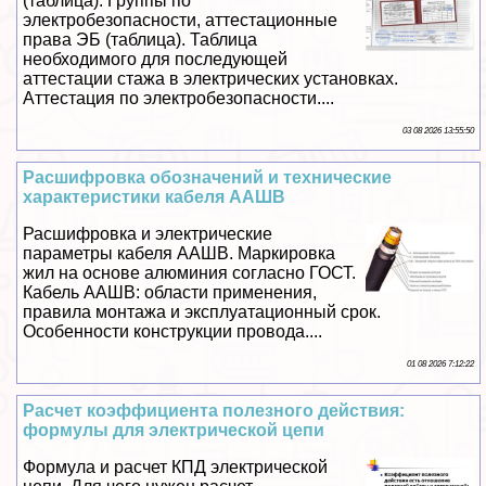
(таблица). Группы по
электробезопасности, аттестационные
права ЭБ (таблица). Таблица
необходимого для последующей
аттестации стажа в электрических установках.
Аттестация по электробезопасности....
03 08 2026 13:55:50
Расшифровка обозначений и технические
хаpaктеристики кабеля ААШВ
Расшифровка и электрические
параметры кабеля ААШВ. Маркировка
жил на основе алюминия согласно ГОСТ.
Кабель ААШВ: области применения,
правила монтажа и эксплуатационный срок.
Особенности конструкции провода....
01 08 2026 7:12:22
Расчет коэффициента полезного действия:
формулы для электрической цепи
Формула и расчет КПД электрической