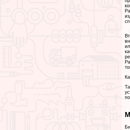
пр
ко
Ра
из
сп
Вт
вн
ил
ка
ре
Ра
то
Ка
Та
ус
по
М
Би