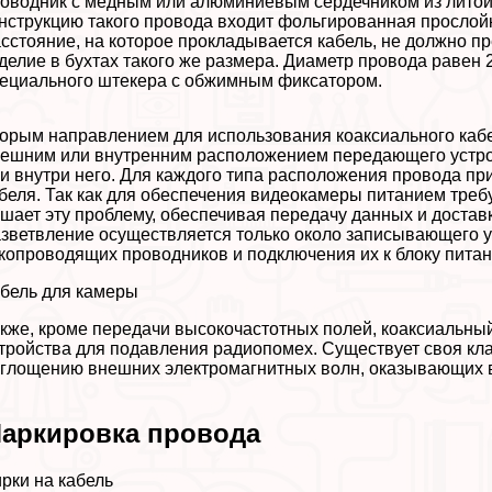
оводник с медным или алюминиевым сердечником из литой
нструкцию такого провода входит фольгированная просло
сстояние, на которое прокладывается кабель, не должно п
делие в бухтах такого же размера. Диаметр провода равен
ециального штекера с обжимным фиксатором.
орым направлением для использования коаксиального каб
ешним или внутренним расположением передающего устро
и внутри него. Для каждого типа расположения провода 
беля. Так как для обеспечения видеокамеры питанием тре
шает эту проблему, обеспечивая передачу данных и доставк
зветвление осуществляется только около записывающего у
копроводящих проводников и подключения их к блоку питан
бель для камеры
кже, кроме передачи высокочастотных полей, коаксиальный
тройства для подавления радиопомех. Существует своя кл
глощению внешних электромагнитных волн, оказывающих в
аркировка провода
рки на кабель