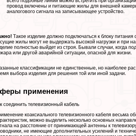
всего подобные линии можно встретить при организаци
провод включены и питающие жилы для внешней камеры
аналогового сигнала на записывающее устройство.
ажно!
Такое изделие должно подключаться к блоку питания 
сущие жилы могут не выдержать высокой нагрузки и при на
делие полностью выйдет из строя. Бывали случаи, когда п
жара или другой аварийной ситуации, опасной для жизни.
азанные классификации не единственные, но наиболее рас
емя выбора изделия для решения той или иной задачи.
феры применения
к соединить телевизионный кабель
именение коаксиального телевизионного кабеля весьма обш
paктеристик, можно выделить несколько основных направле
гнала на расстояние от принимающей антенны к телевизору
оводники, не имеющие дополнительных усилений и техниче