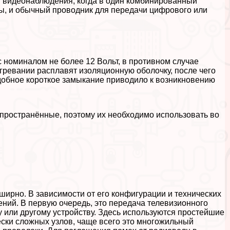
и видеонаблюдения, когда в один комбинированный
, и обычный проводник для передачи цифрового или
с номиналом не более 12 Вольт, в противном случае
гревании расплавят изоляционную оболочку, после чего
одобное короткое замыкание приводило к возникновению
пространённые, поэтому их необходимо использовать во
ирно. В зависимости от его конфигурации и технических
ний. В первую очередь, это передача телевизионного
 или другому устройству. Здесь используются простейшие
ски сложных узлов, чаще всего это многожильный