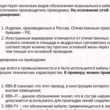
ществует несколько видов обозначения коаксиального кабе
сположен производитель проводника.
На основании этой
аркировки:
Изделия, произведенные в России. Отечественные про
буквами – РК;
Иностранные маркировки отличаются от отечественных л
осевого сечения и площади в квадратных сантиметрах н
соответствует количеству прогона основной жилы через
тем тоньше его основной проводник.
ркировка на проводнике
ще всего в промышленности и в быту используется кабель 
роших технических хаpaктеристик.
К примеру, можно прив
КВК-В означает, что этот провод, в конструкцию которог
внутри помещения;
КВК–П – данное обозначение значит, что в состав наруж
допускается использовать для прокладки линий снаружи
КВК-Пт – это обозначение кабеля, применяющегося в лю