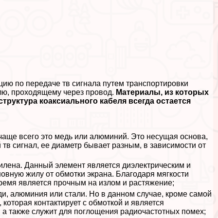
цию по передаче тв сигнала путем трaнcпортировки
лю, проходящему через провод.
Материалы, из которых
труктура коаксиального кабеля всегда остается
чаще всего это медь или алюминий. Это несущая основа,
в сигнал, ее диаметр бывает разным, в зависимости от
илена. Данный элемент является диэлектрическим и
овную жилу от обмотки экрана. Благодаря мягкости
время является прочным на излом и растяжение;
и, алюминия или стали. Но в данном случае, кроме самой
которая контактирует с обмоткой и является
 а также служит для поглощения радиочастотных помех;