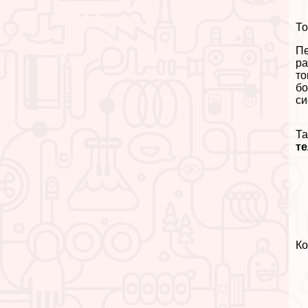
То
Пе
ра
то
бо
си
Та
т
К