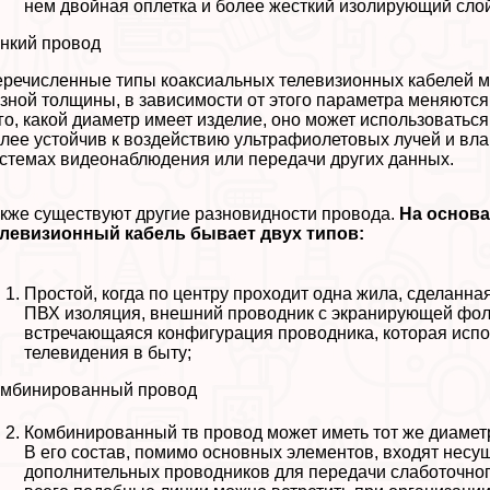
нем двойная оплетка и более жесткий изолирующий сло
нкий провод
речисленные типы коаксиальных телевизионных кабелей мог
зной толщины, в зависимости от этого параметра меняются 
го, какой диаметр имеет изделие, оно может использоватьс
лее устойчив к воздействию ультрафиолетовых лучей и вла
стемах видеонаблюдения или передачи других данных.
кже существуют другие разновидности провода.
На основа
елевизионный кабель бывает двух типов:
Простой, когда по центру проходит одна жила, сделанна
ПВХ изоляция, внешний проводник с экранирующей фоль
встречающаяся конфигурация проводника, которая испо
телевидения в быту;
омбинированный провод
Комбинированный тв провод может иметь тот же диаметр,
В его состав, помимо основных элементов, входят несущ
дополнительных проводников для передачи слаботочного