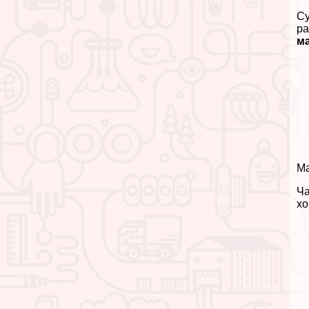
Су
ра
м
Ма
Ча
хо