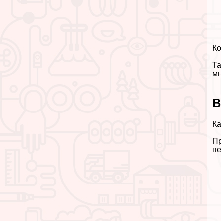
Ко
Та
мн
В
Ка
Пр
пе