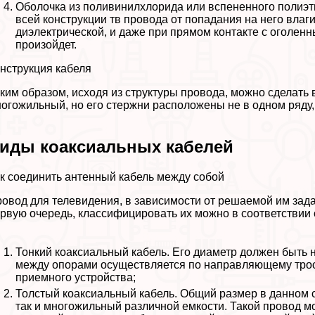
Оболочка из поливинилхлорида или вспененного полиэт
всей конструкции тв провода от попадания на него влаги
диэлектрической, и даже при прямом контакте с оголен
произойдет.
нструкция кабеля
ким образом, исходя из структуры провода, можно сделать 
огожильный, но его стержни расположены не в одном ряду,
иды коаксиальных кабелей
к соединить антенный кабель между собой
овод для телевидения, в зависимости от решаемой им зада
рвую очередь, классифицировать их можно в соответствии
Тонкий коаксиальный кабель. Его диаметр должен быть н
между опорами осуществляется по направляющему тросу
приемного устройства;
Толстый коаксиальный кабель. Общий размер в данном с
так и многожильный различной емкости. Такой провод мо