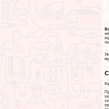
В
не
из
по
Ук
вр
С
Ка
Пр
ха
си
пр