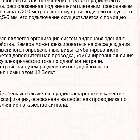
 проволоки. Для поглощения помех от радиоволн в
йка, расположенная под внешним плетеным проводником.
ревышать 200 метров, поэтому производители выпускают
 2,5-5 мм, его подключение осуществляется с помощью
еля является организация систем видеонаблюдения с
йства. Камера может фиксироваться на фасаде здания
применяются определенные виды комбинированного
буется дополнительная проводка, комбинированная линия
у электрического тока по одной магистрали.
стройства путем разделения несущей жилы от
ия номиналом 12 Вольт.
 кабель используется в радиоэлектронике в качестве
ассификация, основанная на свойствах проводника по
лияние на качество сигнала.