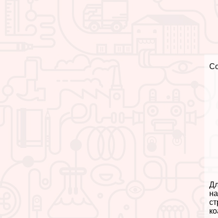
С
Дл
на
ст
ко