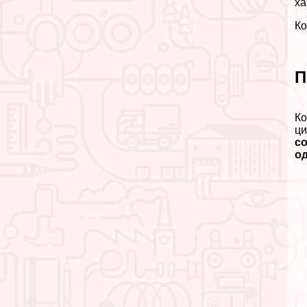
ха
Ко
П
Ко
ци
со
од