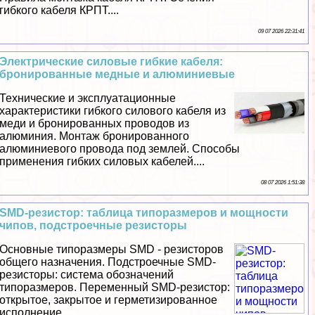
гибкого кабеля КРПТ....
09 07 2026 22:31:41
Электрические силовые гибкие кабеля:
бронированные медные и алюминиевые
Технические и эксплуатационные
хаpaктеристики гибкого силового кабеля из
меди и бронированных проводов из
алюминия. Монтаж бронированного
алюминиевого провода под землей. Способы
применения гибких силовых кабелей....
08 07 2026 1:51:38
SMD-резистор: таблица типоразмеров и мощности
чипов, подстроечные резисторы
Основные типоразмеры SMD - резисторов
общего назначения. Подстроечные SMD-
резисторы: система обозначений
типоразмеров. Переменный SMD-резистор:
открытое, закрытое и герметизированное
исполнение....