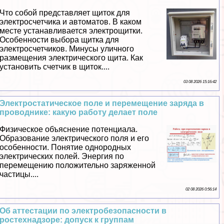
Что собой представляет щиток для
электросчетчика и автоматов. В каком
месте устанавливается электрощитки.
Особенности выбора щитка для
электросчетчиков. Минусы уличного
размещения электрического щита. Как
установить счетчик в щиток....
03 08 2026 15:16:42
Электростатическое поле и перемещение заряда в
проводнике: какую работу делает поле
Физическое объяснение потенциала.
Образование электрического поля и его
особенности. Понятие однородных
электрических полей. Энергия по
перемещению положительно заряженной
частицы....
02 08 2026 0:56:14
Об аттестации по электробезопасности в
ростехнадзоре: допуск к группам