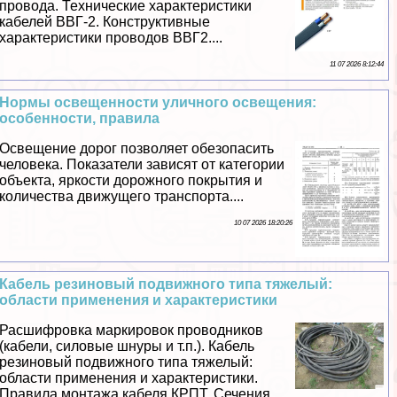
провода. Технические хаpaктеристики
кабелей ВВГ-2. Конструктивные
хаpaктеристики проводов ВВГ2....
11 07 2026 8:12:44
Нормы освещенности уличного освещения:
особенности, правила
Освещение дорог позволяет обезопасить
человека. Показатели зависят от категории
объекта, яркости дорожного покрытия и
количества движущего трaнcпорта....
10 07 2026 18:20:26
Кабель резиновый подвижного типа тяжелый:
области применения и хаpaктеристики
Расшифровка маркировок проводников
(кабели, силовые шнуры и т.п.). Кабель
резиновый подвижного типа тяжелый:
области применения и хаpaктеристики.
Правила монтажа кабеля КРПТ. Сечения