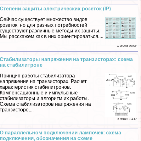
Степени защиты электрических розеток (IP)
Сейчас существует множество видов
розеток, но для разных потребностей
существуют различные методы их защиты.
Мы расскажем как в них ориентироваться....
07 08 2026 4:27:39
Стабилизаторы напряжения на транзисторах: схема
на стабилитроне
Принцип работы стабилизатора
напряжения на транзисторах. Расчет
хаpaктеристик стабилитронов.
Компенсационные и импульсные
стабилизаторы и алгоритм их работы.
Схема стабилизаторов напряжения на
транзисторе....
06 08 2026 7:54:13
О параллельном подключении лампочек: схема
подключения, обозначения на схеме