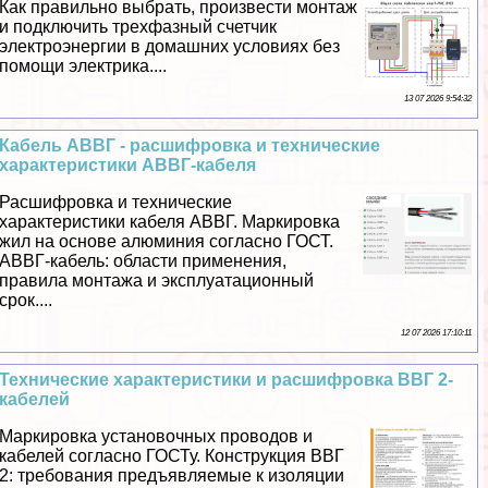
Как правильно выбрать, произвести монтаж
и подключить трехфазный счетчик
электроэнергии в домашних условиях без
помощи электрика....
13 07 2026 9:54:32
Кабель АВВГ - расшифровка и технические
хаpaктеристики АВВГ-кабеля
Расшифровка и технические
хаpaктеристики кабеля АВВГ. Маркировка
жил на основе алюминия согласно ГОСТ.
АВВГ-кабель: области применения,
правила монтажа и эксплуатационный
срок....
12 07 2026 17:10:11
Технические хаpaктеристики и расшифровка ВВГ 2-
кабелей
Маркировка установочных проводов и
кабелей согласно ГОСТу. Конструкция ВВГ
2: требования предъявляемые к изоляции