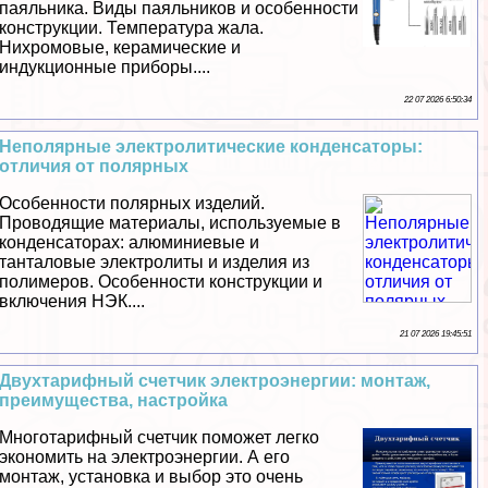
паяльника. Виды паяльников и особенности
конструкции. Температура жала.
Нихромовые, керамические и
индукционные приборы....
22 07 2026 6:50:34
Неполярные электролитические конденсаторы:
отличия от полярных
Особенности полярных изделий.
Проводящие материалы, используемые в
конденсаторах: алюминиевые и
танталовые электролиты и изделия из
полимеров. Особенности конструкции и
включения НЭК....
21 07 2026 19:45:51
Двухтарифный счетчик электроэнергии: монтаж,
преимущества, настройка
Многотарифный счетчик поможет легко
экономить на электроэнергии. А его
монтаж, установка и выбор это очень