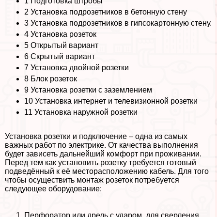
1
Подготовка штробы
2
Установка подрозетников в бетонную стену
3
Установка подрозетников в гипсокартонную стену.
4
Установка розеток
5
Открытый вариант
6
Скрытый вариант
7
Установка двойной розетки
8
Блок розеток
9
Установка розетки с заземлением
10
Установка интернет и телевизионной розетки
11
Установка наружной розетки
Установка розетки и подключение – одна из самых
важных работ по электрике. От качества выполнения
будет зависеть дальнейший комфорт при проживании.
Перед тем как установить розетку требуется готовый
подведённый к её месторасположению кабель. Для того
чтобы осуществить монтаж розеток потребуется
следующее оборудование:
Перфоратор или дрель с ударом, для сверления