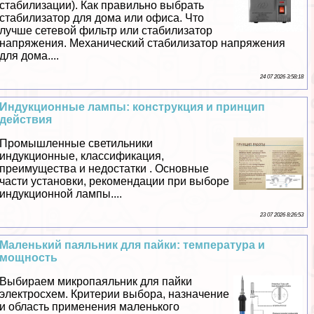
стабилизации). Как правильно выбрать
стабилизатор для дома или офиса. Что
лучше сетевой фильтр или стабилизатор
напряжения. Механический стабилизатор напряжения
для дома....
24 07 2026 3:58:18
Индукционные лампы: конструкция и принцип
действия
Промышленные светильники
индукционные, классификация,
преимущества и недостатки . Основные
части установки, рекомендации при выборе
индукционной лампы....
23 07 2026 8:26:53
Маленький паяльник для пайки: температура и
мощность
Выбираем микропаяльник для пайки
электросхем. Критерии выбора, назначение
и область применения маленького