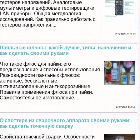
тестеров напряжений. Аналоговые
мультиметры и цифровые тестировщики.
LAN приборы. Общая методология
исследований. Как правильно работать с
тестером напряжения....
28 07 2026 20:26:23
Паяльные флюсы: какой лучше, типы, назначение и
как сделать своими руками
Что такое флюс для пайки: его
предназначение и способы использования.
Разновидности паяльных флюсов:
активные, бескислотные,
активизированные и антикоррозийные.
Правила применения флюса при пайки.
Самостоятельное изготовление....
27 07 2026 1:29:31
О споттере из сварочного аппарата своими руками:
как сделать точечную сварку
Свойства точечной сварки. Особенности