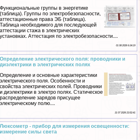
Функциональные группы в энергетике
(таблица). Группы по электробезопасности,
аттестационные права ЭБ (таблица).
Таблица необходимого для последующей
аттестации стажа в электрических
установках. Аттестация по электробезопасности....
01 08 2026 6:34:19
Определение электрического поля: проводники и
диэлектрики в электрических полях
Определение и основные хаpaктеристики
электрического поля. Особенности и
свойства электрических полей. Проводники
и диэлектрики в электро полях. Статическое
распределение зарядов присущее
электрическому полю....
31 07 2026 23:52:41
Люксометр - прибор для измерения освещенности:
измерение силы света