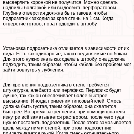
высверлить коронкой не получится. Можно сделать
надпилы болгаркой или выдолбить перфоратором.
Глубина отверстия должна быть такова, чтобы
подрозетник заходил за края стены на 1 см. Когда
отверстие готово, пора подводить штробу.
Установка подрозетника отличается в зависимости от их
вида. Есть как одинарные, так и соединяемые по бокам.
Для этого нужно знать как сделать штробу, она должна
подходить, таким образом, чтобы кабель без проблем мог
зайти вовнутрь углубления.
Для крепления подрозетника в стене требуется
штукатурка, алебастр или перлфикс. Перлфикс будет
лучше, так как он обеспечивает более быстрое
высыхание. Иногда применим гипсовый клей. Смесь
должна быть густая, таким образом, она схватится
быстрее. Во время закрепления, при помощи шпателя
изнутри всё заматывается раствором, после чего туда
нужно поставить подрозетник. После этого замазывается
щель между ним и стеной, при этом подрозетник
придерживается рукой. Когда смесь окончательного