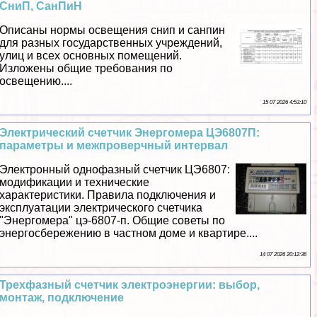
СниП, СанПиН
Описаны нормы освещения снип и санпин
для разных государственных учреждений,
улиц и всех основных помещений.
Изложены общие требования по
освещению....
15 07 2026 4:53:10
Электрический счетчик Энергомера ЦЭ6807П:
параметры и межпроверчный интервал
Электронный однофазный счетчик ЦЭ6807:
модификации и технические
хаpaктеристики. Правила подключения и
эксплуатации электрического счетчика
"Энергомера" цэ-6807-п. Общие советы по
энергосбережению в частном доме и квартире....
14 07 2026 20:12:36
Трехфазный счетчик электроэнергии: выбор,
монтаж, подключение