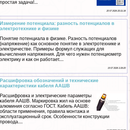
простая задача!...
20 07 2026 20:31:34
Измерение потенциала: разность потенциалов в
электротехнике и физике
Понятие потенциала в физике. Разность потенциалов
(напряжение) как основное понятие в электротехнике и
электричестве. Примеры формул служащих для
вычисления напряжения. Для чего нужен потенциометр
электрику и как он работает....
19 07 2026 3:39:20
Расшифровка обозначений и технические
хаpaктеристики кабеля ААШВ
Расшифровка и электрические параметры
кабеля ААШВ. Маркировка жил на основе
алюминия согласно ГОСТ. Кабель ААШВ:
области применения, правила монтажа и
эксплуатационный срок. Особенности конструкции
провода....