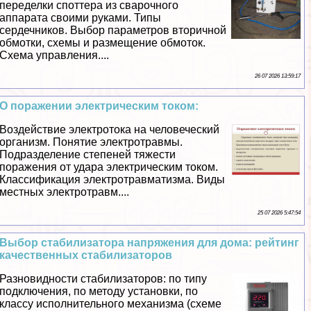
переделки споттера из сварочного
аппарата своими руками. Типы
сердечников. Выбор параметров вторичной
обмотки, схемы и размещение обмоток.
Схема управления....
26 07 2026 13:59:17
О поражении электрическим током:
Воздействие электротока на человеческий
организм. Понятие электротравмы.
Подразделение степеней тяжести
поражения от удара электрическим током.
Классификация электротравматизма. Виды
местных электротравм....
25 07 2026 5:47:54
Выбор стабилизатора напряжения для дома: рейтинг
качественных стабилизаторов
Разновидности стабилизаторов: по типу
подключения, по методу установки, по
классу исполнительного механизма (схеме