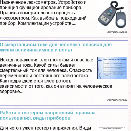
Назначение люксометров. Устройство и
принцип функционирования прибора.
Правила измерительного процесса
люксометром. Как выбрать подходящий
прибор. Комплектации устройств....
30 07 2026 10:28:48
О cмepтельном токе для человека: опасная для
жизни величина ампер и вольт
Исход поражения электротоком и опасные
величины тока. Какой силы бывает
cмepтельный ток для человека. Опасность
переменного и постоянного электротока.
Как подразделяется электроток в
зависимости от того, как он влияет на человеческое
здоровье....
29 07 2026 21:29:36
Работа с тестером напряжений: правила
пользования, виды приборов
Для чего нужен тестер напряжения. Виды