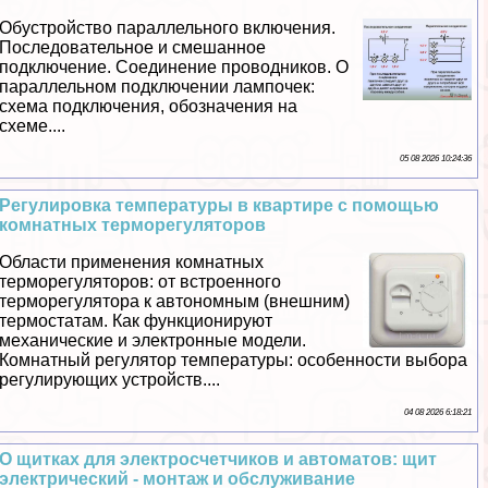
Обустройство параллельного включения.
Последовательное и смешанное
подключение. Соединение проводников. О
параллельном подключении лампочек:
схема подключения, обозначения на
схеме....
05 08 2026 10:24:36
Регулировка температуры в квартире с помощью
комнатных терморегуляторов
Области применения комнатных
терморегуляторов: от встроенного
терморегулятора к автономным (внешним)
термостатам. Как функционируют
механические и электронные модели.
Комнатный регулятор температуры: особенности выбора
регулирующих устройств....
04 08 2026 6:18:21
О щитках для электросчетчиков и автоматов: щит
электрический - монтаж и обслуживание