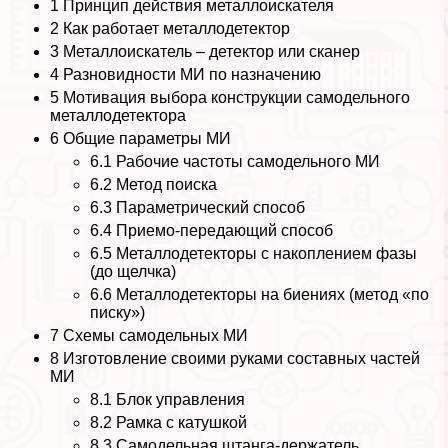
1
Принцип действия металлоискателя
2
Как работает металлодетектор
3
Металлоискатель – детектор или сканер
4
Разновидности МИ по назначению
5
Мотивация выбора конструкции самодельного
металлодетектора
6
Общие параметры МИ
6.1
Рабочие частоты самодельного МИ
6.2
Метод поиска
6.3
Параметрический способ
6.4
Приемо-передающий способ
6.5
Металлодетекторы с накоплением фазы
(до щелчка)
6.6
Металлодетекторы на биениях (метод «по
писку»)
7
Схемы самодельных МИ
8
Изготовление своими руками составных частей
МИ
8.1
Блок управления
8.2
Рамка с катушкой
8.3
Самодельная штанга-держатель