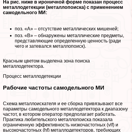
На рис. ниже в ироничной форме показан процесс
металлодетекции (металлопоиска) с применением
самодельного МИ:
поз. «А» – отсутствие металлических мишеней;
поз. «В» – обнаружены металлические предметы,
представляющие определенную ценность (ради
чего и затевался металлопоиск).
Красным цветом выделена зона поиска
металлодетектора.
Процесс металлодетекции
Рабочие частоты самодельного МИ
Схема металлоискателя и ее сборка привязывают все
параметры самодельного металлодетектора к диапазону
частот, в котором оператор предполагает работать.
Пpaктика любительского металлопоиска показала
ограниченную эффективность низкочастотных (vlf) и
высокочастотных (hf) металлодетекторов, требующих