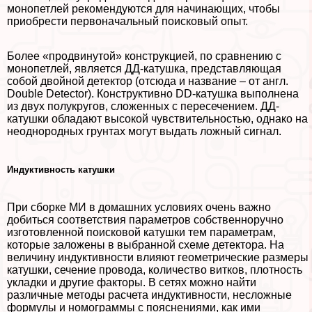
монопетлей рекомендуются для начинающих, чтобы
приобрести первоначальный поисковый опыт.
Более «продвинутой» конструкцией, по сравнению с
монопетлей, является ДД-катушка, представляющая
собой двойной детектор (отсюда и название – от англ.
Double Detector). Конструктивно DD-катушка выполнена
из двух полукругов, сложенных с пересечением. ДД-
катушки обладают высокой чувствительностью, однако на
неоднородных грунтах могут выдать ложный сигнал.
Индуктивность катушки
При сборке МИ в домашних условиях очень важно
добиться соответствия параметров собственноручно
изготовленной поисковой катушки тем параметрам,
которые заложены в выбранной схеме детектора. На
величину индуктивности влияют геометрические размеры
катушки, сечение провода, количество витков, плотность
укладки и другие факторы. В сетях можно найти
различные методы расчета индуктивности, несложные
формулы и номограммы с пояснениями, как ими