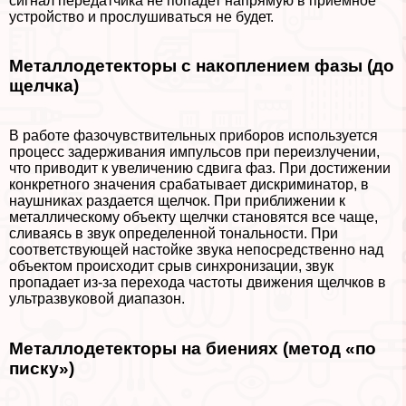
сигнал передатчика не попадет напрямую в приемное
устройство и прослушиваться не будет.
Металлодетекторы с накоплением фазы (до
щелчка)
В работе фазочувствительных приборов используется
процесс задерживания импульсов при переизлучении,
что приводит к увеличению сдвига фаз. При достижении
конкретного значения сpaбатывает дискриминатор, в
наушниках раздается щелчок. При приближении к
металлическому объекту щелчки становятся все чаще,
сливаясь в звук определенной тональности. При
соответствующей настойке звука непосредственно над
объектом происходит срыв синхронизации, звук
пропадает из-за перехода частоты движения щелчков в
ультразвуковой диапазон.
Металлодетекторы на биениях (метод «по
писку»)