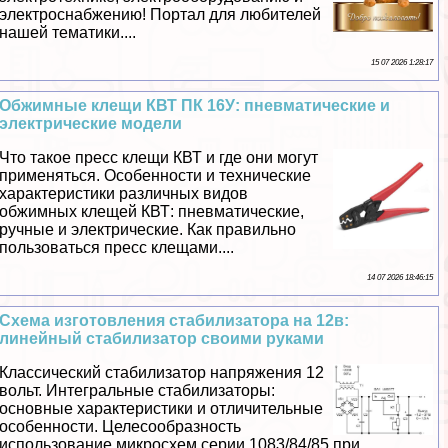
электроснабжению! Портал для любителей
нашей тематики....
15 07 2026 1:28:17
Обжимные клещи КВТ ПК 16У: пневматические и
электрические модели
Что такое пресс клещи КВТ и где они могут
применяться. Особенности и технические
хаpaктеристики различных видов
обжимных клещей КВТ: пневматические,
ручные и электрические. Как правильно
пользоваться пресс клещами....
14 07 2026 18:46:15
Схема изготовления стабилизатора на 12в:
линейный стабилизатор своими руками
Классический стабилизатор напряжения 12
вольт. Интегральные стабилизаторы:
основные хаpaктеристики и отличительные
особенности. Целесообразность
использование микросхем серии 1083/84/85 при