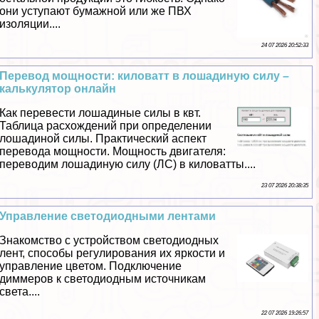
они уступают бумажной или же ПВХ
изоляции....
24 07 2026 20:52:33
Перевод мощности: киловатт в лошадиную силу –
калькулятор онлайн
Как перевести лошадиные силы в квт.
Таблица расхождений при определении
лошадиной силы. Пpaктический аспект
перевода мощности. Мощность двигателя:
переводим лошадиную силу (ЛС) в киловатты....
23 07 2026 20:38:35
Управление светодиодными лентами
Знакомство с устройством светодиодных
лент, способы регулирования их яркости и
управление цветом. Подключение
диммеров к светодиодным источникам
света....
22 07 2026 19:26:57