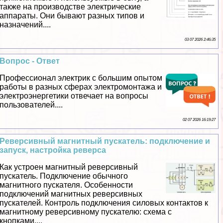
также на производстве электрические
аппараты. Они бывают разных типов и
назначений....
03 07 2026 2:46:35
Вопрос - Ответ
Профессионал электрик с большим опытом
работы в разных сферах электромонтажа и
электроэнергетики отвечает на вопросы
пользователей....
02 07 2026 16:19:27
Реверсивный магнитный пускатель: подключение и
запуск, настройка реверса
Как устроен магнитный реверсивный
пускатель. Подключение обычного
магнитного пускателя. Особенности
подключений магнитных реверсивных
пускателей. Контроль подключения силовых контактов к
магнитному реверсивному пускателю: схема с
кнопками....