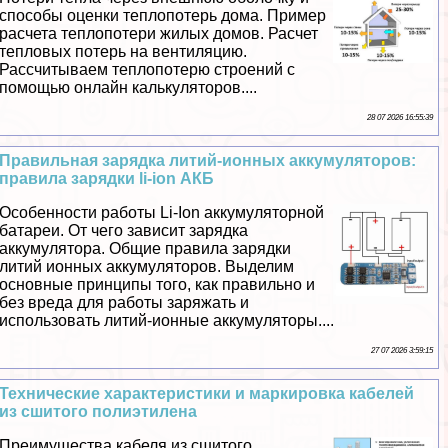
способы оценки теплопотерь дома. Пример
расчета теплопотери жилых домов. Расчет
тепловых потерь на вентиляцию.
Рассчитываем теплопотерю строений с
помощью онлайн калькуляторов....
28 07 2026 16:55:39
Правильная зарядка литий-ионных аккумуляторов:
правила зарядки li-ion АКБ
Особенности работы Li-Ion аккумуляторной
батареи. От чего зависит зарядка
аккумулятора. Общие правила зарядки
литий ионных аккумуляторов. Выделим
основные принципы того, как правильно и
без вреда для работы заряжать и
использовать литий-ионные аккумуляторы....
27 07 2026 3:59:15
Технические хаpaктеристики и маркировка кабелей
из сшитого полиэтилена
Преимущества кабеля из сшитого