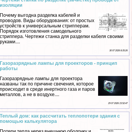
изоляции
Почему выгодна разделка кабелей и
проводов. Виды оборудования: от простых
устройств к универсальным стpиппepам.
Порядок изготовления самодельного
стpиппepа. Чертежи станка для разделки кабеля своими
руками....
30 07 2026 8:35:26
Газоразрядные лампы для проекторов - принцип
работы
Газоразрядные лампы для проектора
названы так по причине свечения, которое
происходит в среде инертного газа и паров
металлов, а не в воздухе....
29 07 2026 15:52:47
Теплый дом: как рассчитать теплопотери здания с
помощью калькулятора
Потери тепла через внешнюю оболочку и