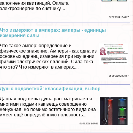
заполнения квитанций. Оплата
электроэнергии по счетчику....
06 08 2026 12:46:27
Что измеряют в амперах: амперы - единицы
измерения силы
Что такое ампер: определение и
физическое значение. Амперы - как одна из
основных единиц измерения при изучении
физики электрических явлений. Сила тока -
что это? Что измеряют в амперах....
05 08 2026 23:16:57
Душ с подсветкой: классификация, выбор
Данная подсветка душа рассматривается
многими людьми как вещь совершенно
ненужная, но помимо эстетичного вида она
имеет ещё определённую полезность....
04 08 2026 1:27:59