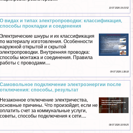
10 07 2026 19:15:52
О видах и типах электропроводки: классификация,
способы прокладки и соеденения
Электрические шнуры и их классификация
по материалу изготовления. Особенности
наружной открытой и скрытой
электропроводки. Внутренняя проводка:
способы монтажа и соединения. Правила
работы с проводами....
09 07 2026 1:38:18
Самовольное подключение электроэнергии после
отключения: способы, результат
Незаконное отключение электричества,
основные причины. Что произойдет, если не
оплатить счет за коммунальные услуги,
советы, способы подключения к сети....
08 07 2026 10:59:25