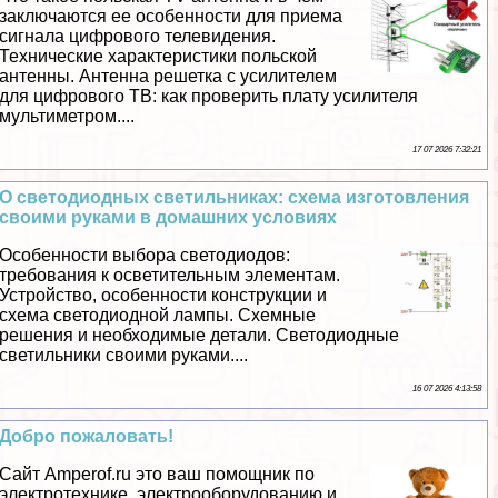
заключаются ее особенности для приема
сигнала цифрового телевидения.
Технические хаpaктеристики польской
антенны. Антенна решетка с усилителем
для цифрового ТВ: как проверить плату усилителя
мультиметром....
17 07 2026 7:32:21
О светодиодных светильниках: схема изготовления
своими руками в домашних условиях
Особенности выбора светодиодов:
требования к осветительным элементам.
Устройство, особенности конструкции и
схема светодиодной лампы. Схемные
решения и необходимые детали. Светодиодные
светильники своими руками....
16 07 2026 4:13:58
Добро пожаловать!
Сайт Amperof.ru это ваш помощник по
электротехнике, электрооборудованию и