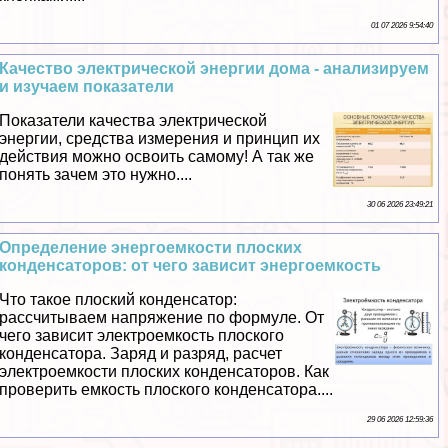
01 07 2026 9:54:40
Качество электрической энергии дома - анализируем
и изучаем показатели
Показатели качества электрической
энергии, средства измерения и принцип их
действия можно освоить самому! А так же
понять зачем это нужно....
30 06 2026 23:49:21
Определение энергоемкости плоских
конденсаторов: от чего зависит энергоемкость
Что такое плоский конденсатор:
рассчитываем напряжение по формуле. От
чего зависит электроемкость плоского
конденсатора. Заряд и разряд, расчет
электроемкости плоских конденсаторов. Как
проверить емкость плоского конденсатора....
29 06 2026 12:59:36