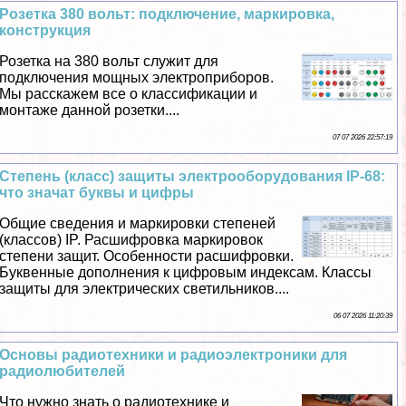
Розетка 380 вольт: подключение, маркировка,
конструкция
Розетка на 380 вольт служит для
подключения мощных электроприборов.
Мы расскажем все о классификации и
монтаже данной розетки....
07 07 2026 22:57:19
Степень (класс) защиты электрооборудования IP-68:
что значат буквы и цифры
Общие сведения и маркировки степеней
(классов) IP. Расшифровка маркировок
степени защит. Особенности расшифровки.
Буквенные дополнения к цифровым индексам. Классы
защиты для электрических светильников....
06 07 2026 11:20:39
Основы радиотехники и радиоэлектроники для
радиолюбителей
Что нужно знать о радиотехнике и