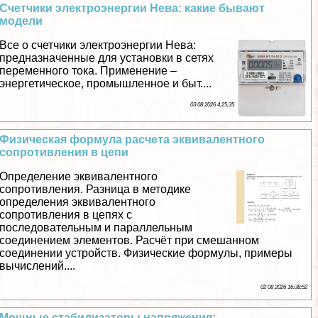
Счетчики электроэнергии Нева: какие бывают
модели
Все о счетчики электроэнергии Нева:
предназначенные для установки в сетях
переменного тока. Применение –
энергетическое, промышленное и быт....
03 08 2026 4:25:35
Физическая формула расчета эквивалентного
сопротивления в цепи
Определение эквивалентного
сопротивления. Разница в методике
определения эквивалентного
сопротивления в цепях с
последовательным и параллельным
соединением элементов. Расчёт при смешанном
соединении устройств. Физические формулы, примеры
вычислений....
02 08 2026 16:38:52
Мощные стабилизаторы напряжения: