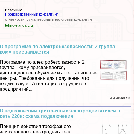
Источник:
Производственный консалтинг
отчетности. Бухгалтерский и налоговый консалтинг
tehno-standart.ru
О программе по электробезопасности: 2 группа -
кому присваивается
Программа по электробезопасности 2
группа - кому присваивается,
дистанционное обучение и аттестационные
центры. Требования для получения: что
входит в курс. Аттестация сотрудников
предприятий....
09 08 2026 22:54:40
О подключении трехфазных электродвигателей в
сеть 220в: схема подключения
Принцип действия трёхфазного
асинхронного электродвигателя.