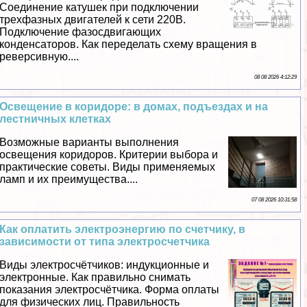
Соединение катушек при подключении
трехфазных двигателей к сети 220В.
Подключение фазосдвигающих
конденсаторов. Как переделать схему вращения в
реверсивную....
08 08 2026 4:12:29
Освещение в коридоре: в домах, подъездах и на
лестничных клетках
Возможные варианты выполнения
освещения коридоров. Критерии выбора и
пpaктические советы. Виды применяемых
ламп и их преимущества....
07 08 2026 10:31:58
Как оплатить электроэнергию по счетчику, в
зависимости от типа электросчетчика
Виды электросчётчиков: индукционные и
электронные. Как правильно снимать
показания электросчётчика. Форма оплаты
для физических лиц. Правильность