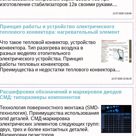
изготовлении стабилизаторов 12в своими руками....
13 07 2026 3:34:46
Принцип работы и устройство электрического
теплового конвектора: нагревательный элемент
Что такое тепловой конвектор, устройство
конвектора. Тип разогрева воздуха в
разных моделях отопительного
электрического устройства. Принцип
работы тепловых конвекторов.
Преимущества и недостатки теплового конвектора....
12 07 2026 15:56:35
Расшифровки обозначений и маркировок диодов
СМД: типоразмеры компонентов
Технология поверхностного монтажа (SMD-
технология). Преимущества использования
smd деталей. СМД-маркировка
электрических элементов следующих групп:
двух, трех и более контактных деталей.
Маркировки резисторов....