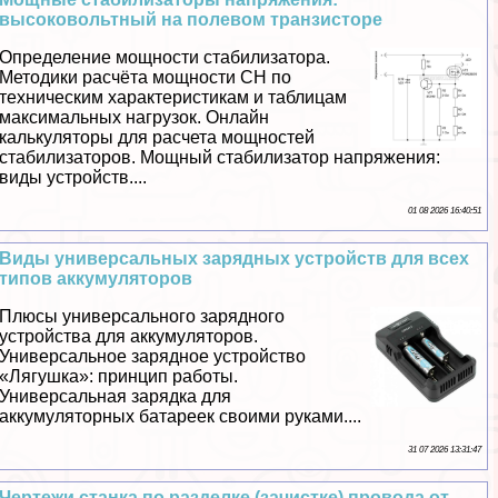
высоковольтный на полевом транзисторе
Определение мощности стабилизатора.
Методики расчёта мощности СН по
техническим хаpaктеристикам и таблицам
максимальных нагрузок. Онлайн
калькуляторы для расчета мощностей
стабилизаторов. Мощный стабилизатор напряжения:
виды устройств....
01 08 2026 16:40:51
Виды универсальных зарядных устройств для всех
типов аккумуляторов
Плюсы универсального зарядного
устройства для аккумуляторов.
Универсальное зарядное устройство
«Лягушка»: принцип работы.
Универсальная зарядка для
аккумуляторных батареек своими руками....
31 07 2026 13:31:47
Чертежи станка по разделке (зачистке) провода от