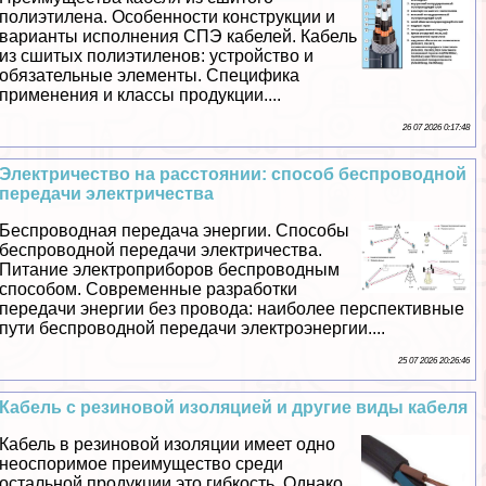
полиэтилена. Особенности конструкции и
варианты исполнения СПЭ кабелей. Кабель
из сшитых полиэтиленов: устройство и
обязательные элементы. Специфика
применения и классы продукции....
26 07 2026 0:17:48
Электричество на расстоянии: способ беспроводной
передачи электричества
Беспроводная передача энергии. Способы
беспроводной передачи электричества.
Питание электроприборов беспроводным
способом. Современные разработки
передачи энергии без провода: наиболее перспективные
пути беспроводной передачи электроэнергии....
25 07 2026 20:26:46
Кабель с резиновой изоляцией и другие виды кабеля
Кабель в резиновой изоляции имеет одно
неоспоримое преимущество среди
остальной продукции это гибкость. Однако