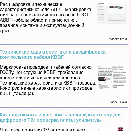
Расшифровка и технические
хаpaктеристики кабеля АВВГ. Маркировка
жил на основе алюминия согласно ГОСТ.
АВВГ-кабель: области применения,
правила монтажа и эксплуатационный
срок....
19 07 2026 4:22:50
Технические хаpaктеристики и расшифровка
контрольного кабеля КВВГ
Маркировка проводов и кабелей согласно
ГОСТу. Конструкция КВВГ: требования
предъявляемые к изоляции провода.
Технические хаpaктеристики КВВГ-провода.
Конструктивные хаpaктеристики проводов
КВВГ (таблица)....
18 07 2026 9:50:23
Как подключить и настроить польскую антенну для
цифрового ТВ: проверка платы усилитель
Что такое польская TV антенна и в чем