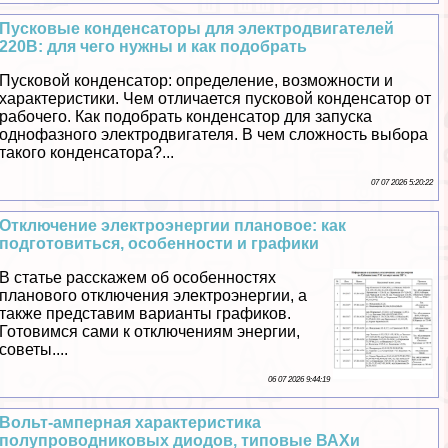
Пусковые конденсаторы для электродвигателей
220В: для чего нужны и как подобрать
Пусковой конденсатор: определение, возможности и
хаpaктеристики. Чем отличается пусковой конденсатор от
рабочего. Как подобрать конденсатор для запуска
однофазного электродвигателя. В чем сложность выбора
такого конденсатора?...
07 07 2026 5:20:22
Отключение электроэнергии плановое: как
подготовиться, особенности и графики
В статье расскажем об особенностях
планового отключения электроэнергии, а
также представим варианты графиков.
Готовимся сами к отключениям энергии,
советы....
06 07 2026 9:44:19
Вольт-амперная хаpaктеристика
полупроводниковых диодов, типовые ВАХи