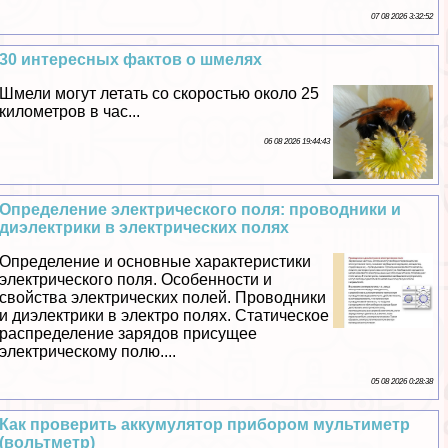
07 08 2026 3:32:52
30 интересных фактов о шмелях
Шмели могут летать со скоростью около 25
километров в час...
06 08 2026 19:44:43
Определение электрического поля: проводники и
диэлектрики в электрических полях
Определение и основные хаpaктеристики
электрического поля. Особенности и
свойства электрических полей. Проводники
и диэлектрики в электро полях. Статическое
распределение зарядов присущее
электрическому полю....
05 08 2026 0:28:38
Как проверить аккумулятор прибором мультиметр
(вольтметр)