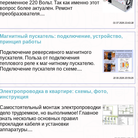
переменное 220 Вольт. Так как именно этот
вопрос более актуален. Ремонт
преобразователя....
01 07 2026 23:43:38
Магнитный пускатель: подключение, устройство,
принцип работы
Подключение реверсивного магнитного
пускателя. Польза от подключения
теплового реле к маг-нитному пускателю.
Подключение пускателя по схеме....
30 06 2026 20:59:26
Электропроводка в квартире: схемы, фото,
инструкция
Самостоятельный монтаж электропроводки
дело трудоемкое, но выполнимое! Главное
знать несколько основных правил
прокладки кабеля и установки
аппаратуры....