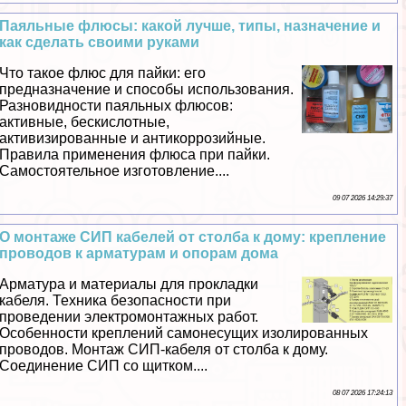
Паяльные флюсы: какой лучше, типы, назначение и
как сделать своими руками
Что такое флюс для пайки: его
предназначение и способы использования.
Разновидности паяльных флюсов:
активные, бескислотные,
активизированные и антикоррозийные.
Правила применения флюса при пайки.
Самостоятельное изготовление....
09 07 2026 14:29:37
О монтаже СИП кабелей от столба к дому: крепление
проводов к арматурам и опорам дома
Арматура и материалы для прокладки
кабеля. Техника безопасности при
проведении электромонтажных работ.
Особенности креплений самонесущих изолированных
проводов. Монтаж СИП-кабеля от столба к дому.
Соединение СИП со щитком....
08 07 2026 17:24:13