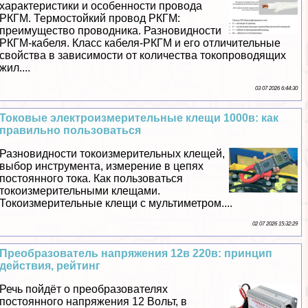
хаpaктеристики и особенности провода
РКГМ. Термостойкий провод РКГМ:
преимущество проводника. Разновидности
РКГМ-кабеля. Класс кабеля-РКГМ и его отличительные
свойства в зависимости от количества токопроводящих
жил....
03 07 2026 6:44:30
Токовые электроизмерительные клещи 1000в: как
правильно пользоваться
Разновидности токоизмерительных клещей,
выбор инструмента, измерение в цепях
постоянного тока. Как пользоваться
токоизмерительными клещами.
Токоизмерительные клещи с мультиметром....
02 07 2026 15:32:29
Преобразователь напряжения 12в 220в: принцип
действия, рейтинг
Речь пойдёт о преобразователях
постоянного напряжения 12 Вольт, в