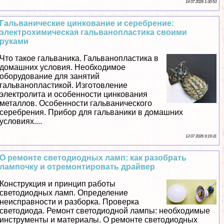
14 07 2026 1:30:53
Гальванические цинкование и серебрение:
электрохимическая гальванопластика своими
руками
Что такое гальваника. Гальванопластика в
домашних условия. Необходимое
оборудование для занятий
гальванопластикой. Изготовление
электролита и особенности цинкования
металлов. Особенности гальванического
серебрения. Прибор для гальваники в домашних
условиях....
13 07 2026 9:19:31
О ремонте светодиодных ламп: как разобрать
лампочку и отремонтировать драйвер
Конструкция и принцип работы
светодиодных ламп. Определение
неисправности и разборка. Проверка
светодиода. Ремонт светодиодной лампы: необходимые
инструменты и материалы. О ремонте светодиодных