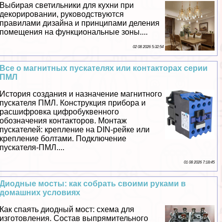
Выбирая светильники для кухни при
декорировании, руководствуются
правилами дизайна и принципами деления
помещения на функциональные зоны....
02 08 2026 5:32:54
Все о магнитных пускателях или контакторах серии
ПМЛ
История создания и назначение магнитного
пускателя ПМЛ. Конструкция прибора и
расшифровка цифробуквенного
обозначения контакторов. Монтаж
пускателей: крепление на DIN-рейке или
крепление болтами. Подключение
пускателя-ПМЛ....
01 08 2026 7:18:45
Диодные мосты: как собрать своими руками в
домашних условиях
Как спаять диодный мост: схема для
изготовления. Состав выпрямительного