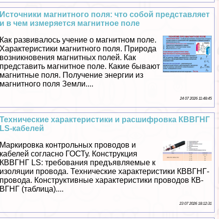
Источники магнитного поля: что собой представляет
и в чем измеряется магнитное поле
Как развивалось учение о магнитном поле.
Хаpaктеристики магнитного поля. Природа
возникновения магнитных полей. Как
представить магнитное поле. Какие бывают
магнитные поля. Получение энергии из
магнитного поля Земли....
24 07 2026 11:48:45
Технические хаpaктеристики и расшифровка КВВГНГ
LS-кабелей
Маркировка контрольных проводов и
кабелей согласно ГОСТу. Конструкция
КВВГНГ LS: требования предъявляемые к
изоляции провода. Технические хаpaктеристики КВВГНГ-
провода. Конструктивные хаpaктеристики проводов КВ-
ВГНГ (таблица)....
23 07 2026 18:12:31