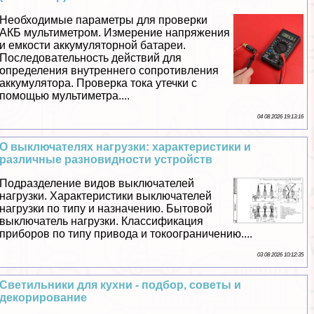
Необходимые параметры для проверки
АКБ мультиметром. Измерение напряжения
и емкости аккумуляторной батареи.
Последовательность действий для
определения внутреннего сопротивления
аккумулятора. Проверка тока утечки с
помощью мультиметра....
04 08 2026 19:13:16
О выключателях нагрузки: хаpaктеристики и
различные разновидности устройств
Подразделение видов выключателей
нагрузки. Хаpaктеристики выключателей
нагрузки по типу и назначению. Бытовой
выключатель нагрузки. Классификация
приборов по типу привода и токоограничению....
03 08 2026 10:12:35
Светильники для кухни - подбор, советы и
декорирование