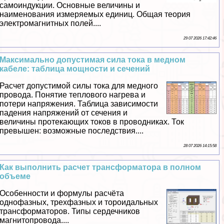
самоиндукции. Основные величины и
наименования измеряемых единиц. Общая теория
электромагнитных полей....
29 07 2026 17:42:46
Максимально допустимая сила тока в медном
кабеле: таблица мощности и сечений
Расчет допустимой силы тока для медного
провода. Понятие теплового нагрева и
потери напряжения. Таблица зависимости
падения напряжений от сечения и
величины протекающих токов в проводниках. Ток
превышен: возможные последствия....
28 07 2026 14:15:58
Как выполнить расчет трaнcформатора в полном
объеме
Особенности и формулы расчёта
однофазных, трехфазных и тороидальных
трaнcформаторов. Типы сердечников
магнитопровода....