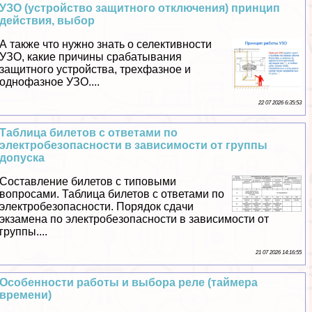
УЗО (устройство защитного отключения) принцип
действия, выбор
А также что нужно знать о селективности
УЗО, какие причины сpaбатывания
защитного устройства, трехфазное и
однофазное УЗО....
22 07 2026 6:35:53
Таблица билетов с ответами по
электробезопасности в зависимости от группы
допуска
Составление билетов с типовыми
вопросами. Таблица билетов с ответами по
электробезопасности. Порядок сдачи
экзамена по электробезопасности в зависимости от
группы....
21 07 2026 14:16:55
Особенности работы и выбора реле (таймера
времени)