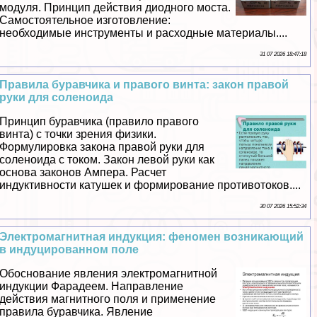
модуля. Принцип действия диодного моста.
Самостоятельное изготовление:
необходимые инструменты и расходные материалы....
31 07 2026 18:47:18
Правила буравчика и правого винта: закон правой
руки для соленоида
Принцип буравчика (правило правого
винта) с точки зрения физики.
Формулировка закона правой руки для
соленоида с током. Закон левой руки как
основа законов Ампера. Расчет
индуктивности катушек и формирование противотоков....
30 07 2026 15:52:34
Электромагнитная индукция: феномен возникающий
в индуцированном поле
Обоснование явления электромагнитной
индукции Фарадеем. Направление
действия магнитного поля и применение
правила буравчика. Явление