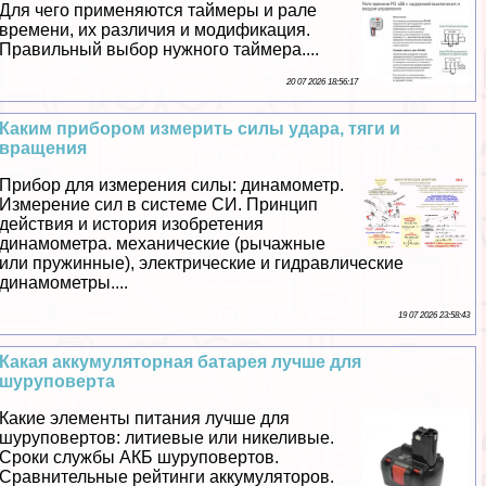
Для чего применяются таймеры и рале
времени, их различия и модификация.
Правильный выбор нужного таймера....
20 07 2026 18:56:17
Каким прибором измерить силы удара, тяги и
вращения
Прибор для измерения силы: динамометр.
Измерение сил в системе СИ. Принцип
действия и история изобретения
динамометра. механические (рычажные
или пружинные), электрические и гидравлические
динамометры....
19 07 2026 23:58:43
Какая аккумуляторная батарея лучше для
шуруповерта
Какие элементы питания лучше для
шуруповертов: литиевые или никеливые.
Сроки службы АКБ шуруповертов.
Сравнительные рейтинги аккумуляторов.