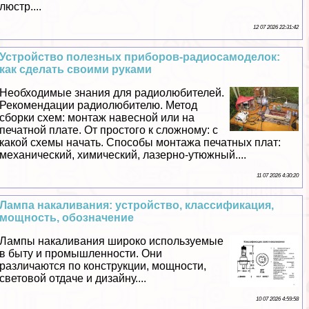
люстр....
12 07 2026 22:31:42
Устройство полезных приборов-радиосамоделок:
как сделать своими руками
Необходимые знания для радиолюбителей.
Рекомендации радиолюбителю. Метод
сборки схем: монтаж навесной или на
печатной плате. От простого к сложному: с
какой схемы начать. Способы монтажа печатных плат:
механический, химический, лазерно-утюжный....
11 07 2026 4:30:20
Лампа накаливания: устройство, классификация,
мощность, обозначение
Лампы накаливания широко используемые
в быту и промышленности. Они
различаются по конструкции, мощности,
световой отдаче и дизайну....
10 07 2026 4:59:58