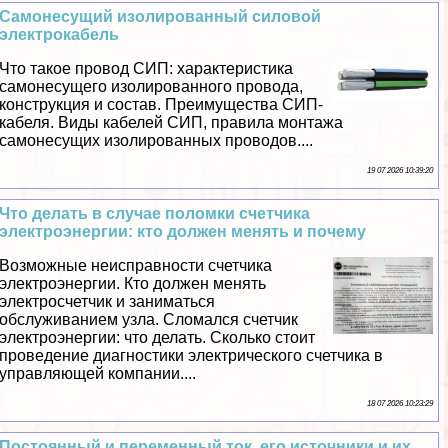
Самонесущий изолированный силовой
электрокабель
Что такое провод СИП: хаpaктеристика
самонесущего изолированного провода,
конструкция и состав. Преимущества СИП-
кабеля. Виды кабелей СИП, правила монтажа
самонесущих изолированных проводов....
19 07 2026 10:39:20
Что делать в случае поломки счетчика
электроэнергии: кто должен менять и почему
Возможные неисправности счетчика
электроэнергии. Кто должен менять
электросчетчик и заниматься
обслуживанием узла. Сломался счетчик
электроэнергии: что делать. Сколько стоит
проведение диагностики электрического счетчика в
управляющей компании....
18 07 2026 10:23:29
Постоянный и переменный ток, его источники и их