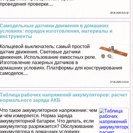
проведения проверки....
28 06 2026 8:21:32
Самодельные датчики движения в домашних
условиях: порядок изготовления, материалы и
инструменты
Кольцевой выключатель: самый простой
датчик движения. Световые датчики
движения. Использование емкостных реле.
Изготовление лазерных датчиков в
домашних условиях. Платформы для конструирования
самоделок....
27 06 2026 2:15:10
Таблица рабочих напряжений аккумуляторов: расчет
нормального заряда АКБ
Что такое аккумуляторное напряжение: чем
и чём измеряется. Норма заряда
аккумуляторной батареи. Что делать, если
аккумулятор разряжается? Обслуживание
аккумулятора в домашних условиях.