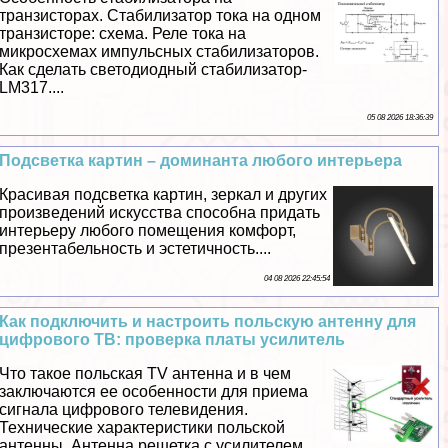
транзисторах. Стабилизатор тока на одном
транзисторе: схема. Реле тока на
микросхемах импульсных стабилизаторов.
Как сделать светодиодный стабилизатор-
LM317....
05 08 2026 18:36:39
Подсветка картин – доминанта любого интерьера
Красивая подсветка картин, зеркал и других
произведений искусства способна придать
интерьеру любого помещения комфорт,
презентабельность и эстетичность....
04 08 2026 22:45:54
Как подключить и настроить польскую антенну для
цифрового ТВ: проверка платы усилитель
Что такое польская TV антенна и в чем
заключаются ее особенности для приема
сигнала цифрового телевидения.
Технические хаpaктеристики польской
антенны. Антенна решетка с усилителем