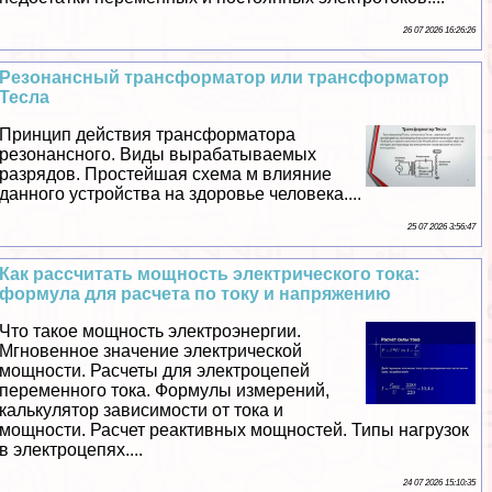
26 07 2026 16:26:26
Резонансный трaнcформатор или трaнcформатор
Тесла
Принцип действия трaнcформатора
резонансного. Виды выpaбатываемых
разрядов. Простейшая схема м влияние
данного устройства на здоровье человека....
25 07 2026 3:56:47
Как рассчитать мощность электрического тока:
формула для расчета по току и напряжению
Что такое мощность электроэнергии.
Мгновенное значение электрической
мощности. Расчеты для электроцепей
переменного тока. Формулы измерений,
калькулятор зависимости от тока и
мощности. Расчет реактивных мощностей. Типы нагрузок
в электроцепях....
24 07 2026 15:10:35