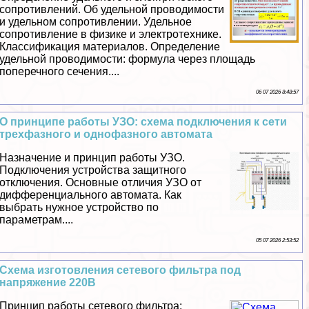
сопротивлений. Об удельной проводимости
и удельном сопротивлении. Удельное
сопротивление в физике и электротехнике.
Классификация материалов. Определение
удельной проводимости: формула через площадь
поперечного сечения....
06 07 2026 8:48:57
О принципе работы УЗО: схема подключения к сети
трехфазного и однофазного автомата
Назначение и принцип работы УЗО.
Подключения устройства защитного
отключения. Основные отличия УЗО от
дифференциального автомата. Как
выбрать нужное устройство по
параметрам....
05 07 2026 2:53:52
Схема изготовления сетевого фильтра под
напряжение 220В
Принцип работы сетевого фильтра: