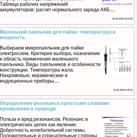
Таблица рабочих напряжений
аккумуляторов: расчет нормального заряда АКБ....
26 06 2026 18:10:45
Маленький паяльник для пайки: температура и
мощность
Выбираем микропаяльник для пайки
электросхем. Критерии выбора, назначение
и область применения маленького
паяльника. Виды паяльников и особенности
конструкции. Температура жала.
Нихромовые, керамические и
индукционные приборы....
25 06 2026 0:35:23
Определение резонанса простыми словами:
проявления в природе
Польза и вред резонансов. Резонанс в
электрических цепях как явление.
Добротность колебательной системы.
Положительные и отрицательные стороны