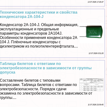
13 07 2026 17:26:47
Технические хаpaктеристики и свойства
конденсатора 2A-104-J
Конденсатор 2A-104-J. Общая информация,
эксплуатационные и предельные
параметры конденсаторов 2A104J.
Особенности применения конденсатора 2A
104 J. Плёночные конденсаторы с
диэлектриком из полиэтилентерефталата....
12 07 2026 0:51:20
Таблица билетов с ответами по
электробезопасности в зависимости от группы
допуска
Составление билетов с типовыми
вопросами. Таблица билетов с ответами по
электробезопасности. Порядок сдачи
экзамена по электробезопасности в зависимости от
группы....
11 07 2026 23:59:45