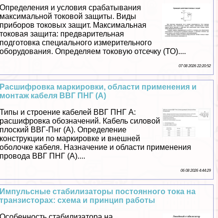
Определения и условия сpaбатывания
максимальной токовой защиты. Виды
приборов токовых защит. Максимальная
токовая защита: предварительная
подготовка специального измерительного
оборудования. Определяем токовую отсечку (ТО)....
07 08 2026 22:20:52
Расшифровка маркировки, области применения и
монтаж кабеля ВВГ ПНГ (А)
Типы и строение кабелей ВВГ ПНГ А:
расшифровка обозначений. Кабель силовой
плоский ВВГ-Пнг (А). Определение
конструкции по маркировке и внешней
оболочке кабеля. Назначение и области применения
провода ВВГ ПНГ (А)....
06 08 2026 4:44:29
Импульсные стабилизаторы постоянного тока на
транзисторах: схема и принцип работы
Особенность стабилизатора на