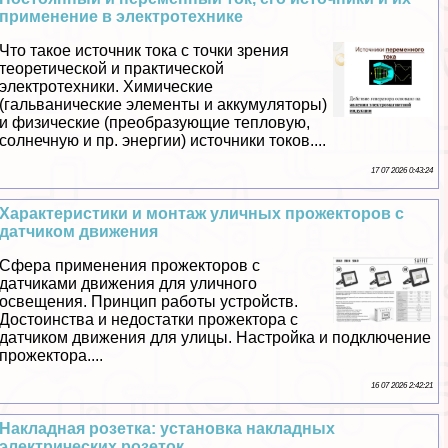
применение в электротехнике
Что такое источник тока с точки зрения
теоретической и пpaктической
электротехники. Химические
(гальванические элементы и аккумуляторы)
и физические (преобразующие тепловую,
солнечную и пр. энергии) источники токов....
17 07 2026 0:43:24
Хаpaктеристики и монтаж уличных прожекторов с
датчиком движения
Сфера применения прожекторов с
датчиками движения для уличного
освещения. Принцип работы устройств.
Достоинства и недостатки прожектора с
датчиком движения для улицы. Настройка и подключение
прожектора....
16 07 2026 2:42:21
Накладная розетка: установка накладных
электрических розеток