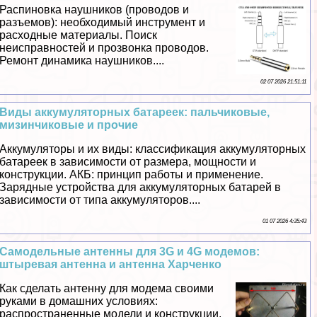
Распиновка наушников (проводов и
разъемов): необходимый инструмент и
расходные материалы. Поиск
неисправностей и прозвонка проводов.
Ремонт динамика наушников....
02 07 2026 21:51:11
Виды аккумуляторных батареек: пальчиковые,
мизинчиковые и прочие
Аккумуляторы и их виды: классификация аккумуляторных
батареек в зависимости от размера, мощности и
конструкции. АКБ: принцип работы и применение.
Зарядные устройства для аккумуляторных батарей в
зависимости от типа аккумуляторов....
01 07 2026 4:35:43
Самодельные антенны для 3G и 4G модемов:
штыревая антенна и антенна Харченко
Как сделать антенну для модема своими
руками в домашних условиях:
распространенные модели и конструкции.