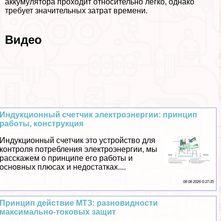
аккумулятора проходит относительно легко, однако
требует значительных затрат времени.
Видео
Индукционный счетчик электроэнергии: принцип
работы, конструкция
Индукционный счетчик это устройство для
контроля потрeбления электроэнергии, мы
расскажем о принципе его работы и
основных плюсах и недостатках....
08 08 2026 0:37:35
Принцип действие МТЗ: разновидности
максимально-токовых защит