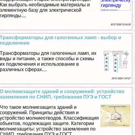
Как выбрать необходимые материалы и
элементную базу для электрической
гирлянды....
30 07 2026 15:16:30
Tрaнcформаторы для галогенных ламп - выбор и
подключние
Tрaнcформаторы для галогенных ламп, их
виды и питание, а также способы и схемы
их подключения и использование в
различных сферах....
29 07 2026 7:47:27
О молниезащите зданий и сооружений: устройство
заземления по СНИП, требования ПУЭ и ГОСТ
Что такое молниезащита зданий и
сооружений. Принципы действия и
устройство молниеотводов. Классификация
объектов, подлежащих защите. Категории
молниезащиты: устройство заземления по
СНИП, требования ПУЭ и ГОСТ...