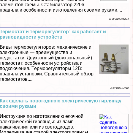
элементов схемы. Стабилизатор 220в:
правила и особенности изготовления своими руками....
01 08 2026 10:52:13
Термостат и терморегулятор: как работает и
разновидности устройств
Виды терморегуляторов: механические и
электронные — преимущества и
недостатки. Двухзонный (двухзональный)
термостат: особенности устройства и
подключения. Терморегуляторы 12В:
правила установки. Сравнительный обзор
термостатов....
31 07 2026 1:37:22
Как сделать новогоднюю электрическую гирлянду
своими руками
Инструкция по изготовлению елочной
электрической гирлянды: из ламп
накаливания или из светодиодов.
Модернизация старой электрогирлянды.