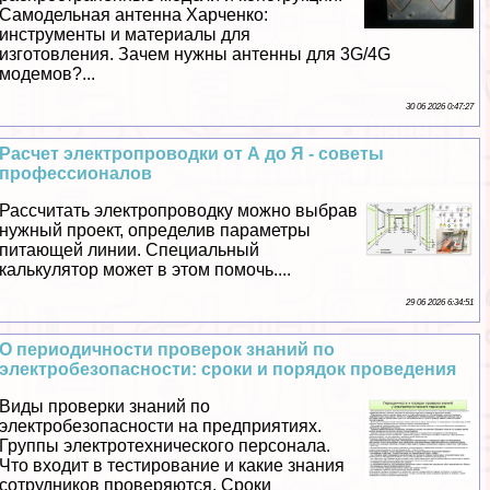
Самодельная антенна Харченко:
инструменты и материалы для
изготовления. Зачем нужны антенны для 3G/4G
модемов?...
30 06 2026 0:47:27
Расчет электропроводки от А до Я - советы
профессионалов
Рассчитать электропроводку можно выбрав
нужный проект, определив параметры
питающей линии. Специальный
калькулятор может в этом помочь....
29 06 2026 6:34:51
О периодичности проверок знаний по
электробезопасности: сроки и порядок проведения
Виды проверки знаний по
электробезопасности на предприятиях.
Группы электротехнического персонала.
Что входит в тестирование и какие знания
сотрудников проверяются. Сроки