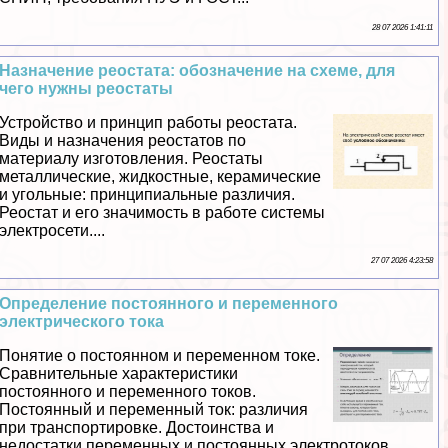
28 07 2026 1:41:11
Назначение реостата: обозначение на схеме, для
чего нужны реостаты
Устройство и принцип работы реостата.
Виды и назначения реостатов по
материалу изготовления. Реостаты
металлические, жидкостные, керамические
и угольные: принципиальные различия.
Реостат и его значимость в работе системы
электросети....
27 07 2026 4:23:58
Определение постоянного и переменного
электрического тока
Понятие о постоянном и переменном токе.
Сравнительные хаpaктеристики
постоянного и переменного токов.
Постоянный и переменный ток: различия
при трaнcпортировке. Достоинства и
недостатки переменных и постоянных электротоков....