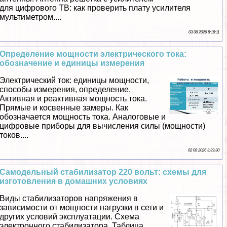
для цифрового ТВ: как проверить плату усилителя
мультиметром....
03 08 2026 8:18:11
Определение мощности электрического тока:
обозначение и единицы измерения
Электрический ток: единицы мощности,
способы измерения, определение.
Активная и реактивная мощность тока.
Прямые и косвенные замеры. Как
обозначается мощность тока. Аналоговые и
цифровые приборы для вычисления силы (мощности)
токов....
02 08 2026 3:39:30
Самодельный стабилизатор 220 вольт: схемы для
изготовления в домашних условиях
Виды стабилизаторов напряжения в
зависимости от мощности нагрузки в сети и
других условий эксплуатации. Схема
электронного стабилизатора. Таблица