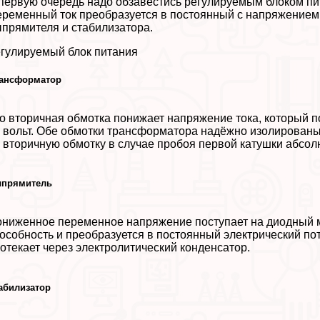
первую очередь надо обзавестись регулируемым блоком пит
ременный ток преобразуется в постоянный с напряжением о
прямителя и стабилизатора.
гулируемый блок питания
aнcформатор
о вторичная обмотка понижает напряжение тока, который по
 вольт. Обе обмотки трaнcформатора надёжно изолированы
 вторичную обмотку в случае пробоя первой катушки абсол
прямитель
ниженное переменное напряжение поступает на диодный м
особность и преобразуется в постоянный электрический по
отекает через электролитический конденсатор.
абилизатор