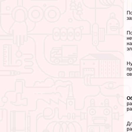
По
за
По
не
на
эл
Ну
пр
ов
О
ра
ра
Дл
ра