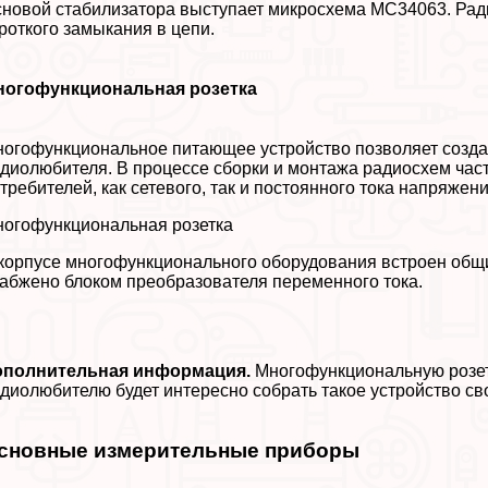
новой стабилизатора выступает микросхема МС34063. Рад
роткого замыкания в цепи.
ногофункциональная розетка
огофункциональное питающее устройство позволяет созд
диолюбителя. В процессе сборки и монтажа радиосхем час
требителей, как сетевого, так и постоянного тока напряжени
огофункциональная розетка
корпусе многофункционального оборудования встроен общи
абжено блоком преобразователя переменного тока.
ополнительная информация.
Многофункциональную розет
диолюбителю будет интересно собрать такое устройство св
сновные измерительные приборы