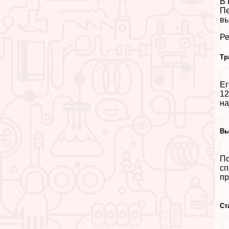
В 
Пе
вы
Ре
Tр
Ег
12
на
Вы
По
сп
пр
Ст