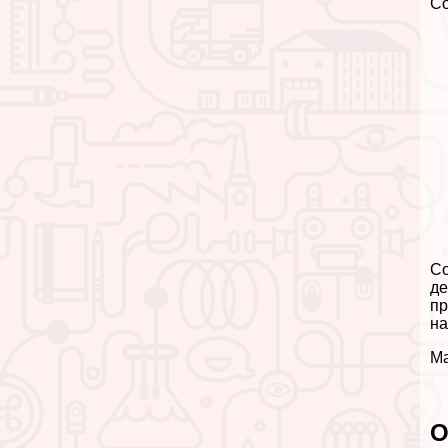
С
Со
де
пр
н
Ма
О