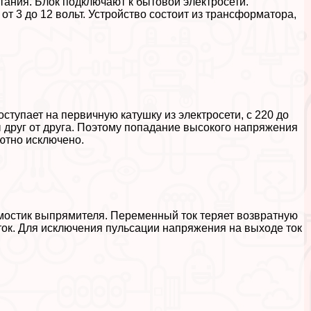
ания. Блок подключают к бытовой электросети.
т 3 до 12 вольт. Устройство состоит из трaнcформатора,
ступает на первичную катушку из электросети, с 220 до
 друг от друга. Поэтому попадание высокого напряжения
ютно исключено.
остик выпрямителя. Переменный ток теряет возвратную
ток. Для исключения пульсации напряжения на выходе ток