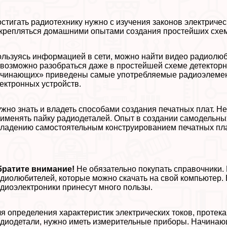
стигать радиотехнику нужно с изучения законов электриче
крепляться домашними опытами создания простейших схем
льзуясь информацией в сети, можно найти видео радиолюб
возможно разобраться даже в простейшей схеме детекторн
чинающих» приведены самые употрeбляемые радиоэлемент
ектронных устройств.
жно знать и владеть способами создания печатных плат. Н
именять пайку радиодеталей. Опыт в создании самодельны
ладению самостоятельным конструированием печатных пла
братите внимание!
Не обязательно покупать справочники.
диолюбителей, которые можно скачать на свой компьютер.
диоэлектроники принесут много пользы.
я определения хаpaктеристик электрических токов, протек
диодетали, нужно иметь измерительные приборы. Начина