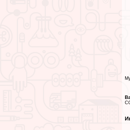
Му
В
CO
И