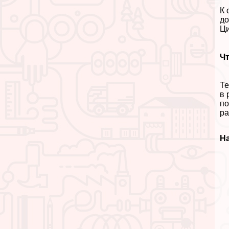
К 
до
Ци
Чт
Те
в 
по
ра
На