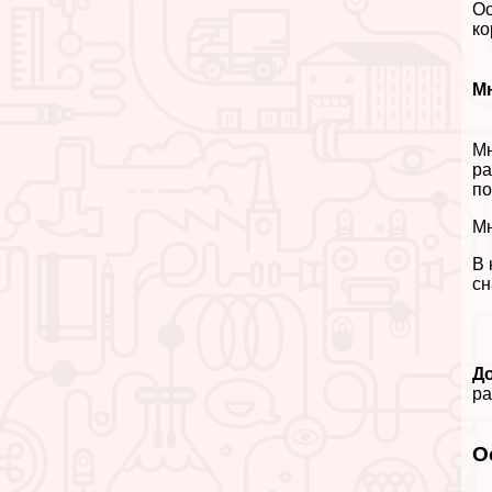
Ос
ко
М
Мн
ра
по
Мн
В 
сн
Д
ра
О