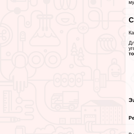
му
С
Ка
Дл
уг
то
Э
Р