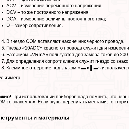
ACV – измерение переменного напряжения;
DCV – то же постоянного напряжения;
DCA – измерение величины постоянного тока;
Ω – замер сопротивления.
В гнездо COM вставляют наконечник чёрного провода.
Гнездо «10АDC» красного провода служит для измерени
Разъёмом «VRmA» пользуются для замера токов до 200
Для определения сопротивления служит гнездо со знако
Клеммное отверстие под знаком « ▬►▌▬» используется
льтиметр
ажно!
При использовании приборов надо помнить, что чёрн
M со знаком «-». Если щупы перепутать местами, то сгори
нструменты и материалы