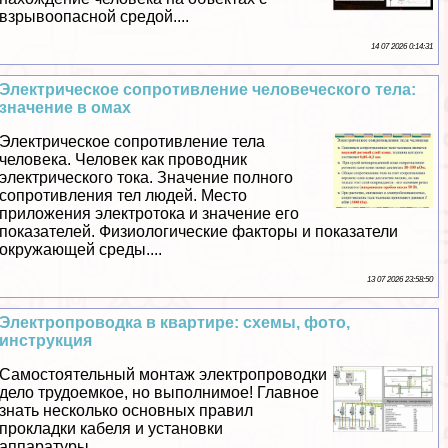
взрывоопасной средой....
14 07 2026 0:14:31
Электрическое сопротивление человеческого тела:
значение в омах
Электрическое сопротивление тела
человека. Человек как проводник
электрического тока. Значение полного
сопротивления тел людей. Место
приложения электротока и значение его
показателей. Физиологические факторы и показатели
окружающей среды....
13 07 2026 23:58:50
Электропроводка в квартире: схемы, фото,
инструкция
Самостоятельный монтаж электропроводки
дело трудоемкое, но выполнимое! Главное
знать несколько основных правил
прокладки кабеля и установки
аппаратуры....