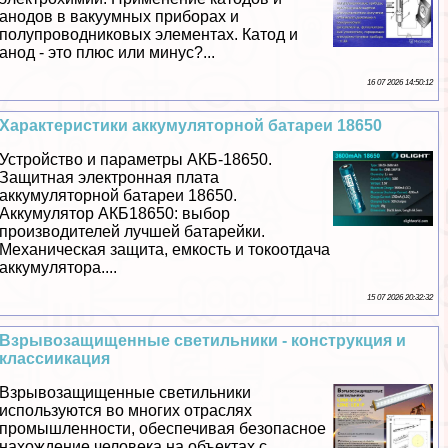
анодов в вакуумных приборах и
полупроводниковых элементах. Катод и
анод - это плюс или минус?...
16 07 2026 14:50:12
Хаpaктеристики аккумуляторной батареи 18650
Устройство и параметры АКБ-18650.
Защитная электронная плата
аккумуляторной батареи 18650.
Аккумулятор АКБ18650: выбор
производителей лучшей батарейки.
Механическая защита, емкость и токоотдача
аккумулятора....
15 07 2026 20:32:32
Взрывозащищенные светильники - конструкция и
классиикация
Взрывозащищенные светильники
используются во многих отраслях
промышленности, обеспечивая безопасное
нахождение человека на объектах с