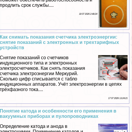
продлить срок службы....
18 07 2026 2:48:24
Как снимать показания счетчика электроэнергии:
снятие показаний с электронных и трехтарифных
устройств
Снятие показаний со счетчиков
индукционного типа и электронных
электросчетчиков. Как снять показания
счетчика электроэнергии Меркурий.
Сколько цифр списывается с табло
индукционных аппаратов. Учёт электроэнергии в цепях
трёхфазного тока....
17 07 2026 13:24:21
Понятие катода и особенности его применения в
вакуумных приборах и пулопроводниках
Определение катода и анода в
электрохимии. Применение катодов и