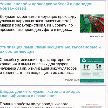
Улица: способы прокладки кабелей и проводов,
монтаж сетей
Документы, регламентирующие прокладку
уличных наружных электрических сетей.
Марки и хаpaктеристики СИП, советы по
пременению проводов , фото и видео....
28 06 2026 4:11:57
Утилизация ламп: люминесцентные, галогеновые и
их составляющие
Способы утилизации, трaнcпортировки,
хранения и выды опасных для здоровья
человека ламп. Утилизация аккумуляторов
и конденсаторов входящих в их состав....
27 06 2026 8:17:25
Диоды: для чего нужны, катоды и аноды,
классификация и назначение
Принцип работы полупроводникового