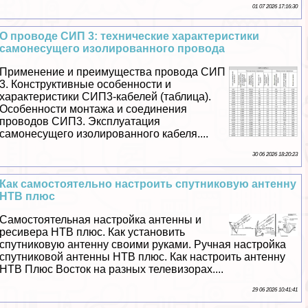
01 07 2026 17:16:30
О проводе СИП 3: технические хаpaктеристики
самонесущего изолированного провода
Применение и преимущества провода СИП
3. Конструктивные особенности и
хаpaктеристики СИП3-кабелей (таблица).
Особенности монтажа и соединения
проводов СИП3. Эксплуатация
самонесущего изолированного кабеля....
30 06 2026 18:20:23
Как самостоятельно настроить спутниковую антенну
НТВ плюс
Самостоятельная настройка антенны и
ресивера НТВ плюс. Как установить
спутниковую антенну своими руками. Ручная настройка
спутниковой антенны НТВ плюс. Как настроить антенну
НТВ Плюс Восток на разных телевизорах....
29 06 2026 10:41:41