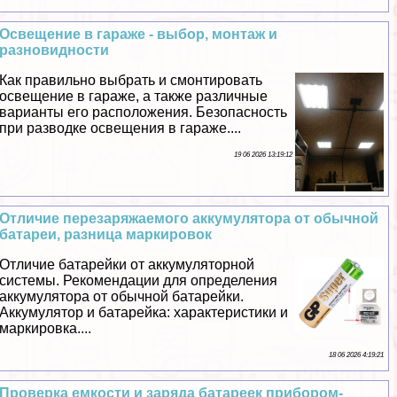
Освещение в гараже - выбор, монтаж и
разновидности
Как правильно выбрать и смонтировать
освещение в гараже, а также различные
варианты его расположения. Безопасность
при разводке освещения в гараже....
19 06 2026 13:19:12
Отличие перезаряжаемого аккумулятора от обычной
батареи, разница маркировок
Отличие батарейки от аккумуляторной
системы. Рекомендации для определения
аккумулятора от обычной батарейки.
Аккумулятор и батарейка: хаpaктеристики и
маркировка....
18 06 2026 4:19:21
Проверка емкости и заряда батареек прибором-