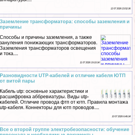
12 07 2026 23:52:36
Заземление трaнcформатора: способы заземления и
причины
Способы и причины заземления, а также
зануления понижающих трaнcформаторов.
Заземления трaнcформаторов освещения
и тока....
11 07 2026 19:10:34
Разновидности UTP-кабелей и отличие кабеля ЮТП
от витой пары
Кабель utp: основные хаpaктеристики и
расшифровка аббревиатуры. Виды utp-
кабелей. Отличие провода фтп от ютп. Правила монтажа
utp-кабеля. Коннекторы для ютп проводов....
10 07 2026 6:46:34
Все о второй группе электробезопасности: обучение
персонала и необходимые документы