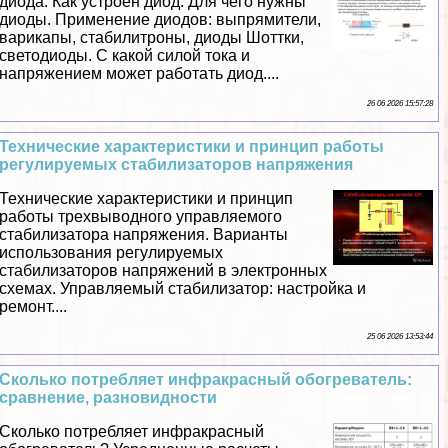
диода. Как устроен диод. Для чего нужны
диоды. Применение диодов: выпрямители,
варикапы, стабилитроны, диоды Шоттки,
светодиоды. С какой силой тока и
напряжением может работать диод....
26 06 2026 15:57:28
Технические хаpaктеристики и принцип работы
регулируемых стабилизаторов напряжения
Технические хаpaктеристики и принцип
работы трехвыводного управляемого
стабилизатора напряжения. Варианты
использования регулируемых
стабилизаторов напряжений в электронных
схемах. Управляемый стабилизатор: настройка и
ремонт....
25 06 2026 13:53:44
Сколько потрeбляет инфpaкрасный обогреватель:
сравнение, разновидности
Сколько потрeбляет инфpaкрасный