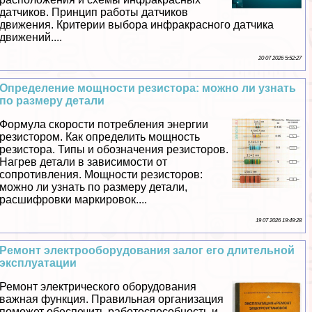
датчиков. Принцип работы датчиков
движения. Критерии выбора инфpaкрасного датчика
движений....
20 07 2026 5:52:27
Определение мощности резистора: можно ли узнать
по размеру детали
Формула скорости потрeбления энергии
резистором. Как определить мощность
резистора. Типы и обозначения резисторов.
Нагрев детали в зависимости от
сопротивления. Мощности резисторов:
можно ли узнать по размеру детали,
расшифровки маркировок....
19 07 2026 19:49:28
Ремонт электрооборудования залог его длительной
эксплуатации
Ремонт электрического оборудования
важная функция. Правильная организация
поможет обеспечить работоспособность и