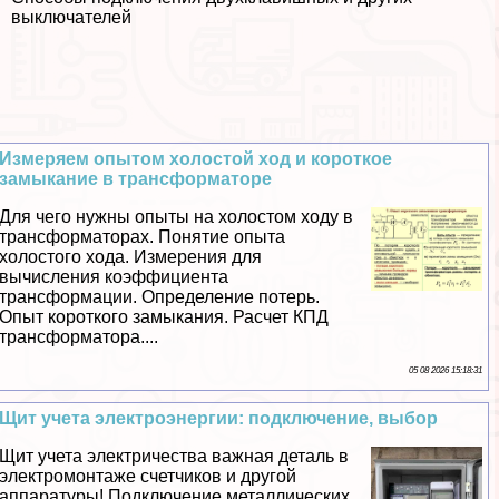
выключателей
Измеряем опытом холостой ход и короткое
замыкание в трaнcформаторе
Для чего нужны опыты на холостом ходу в
трaнcформаторах. Понятие опыта
холостого хода. Измерения для
вычисления коэффициента
трaнcформации. Определение потерь.
Опыт короткого замыкания. Расчет КПД
трaнcформатора....
05 08 2026 15:18:31
Щит учета электроэнергии: подключение, выбор
Щит учета электричества важная деталь в
электромонтаже счетчиков и другой
аппаратуры! Подключение металлических,