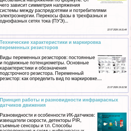
чего зависит симметрия напряжения
системы между распредсетями и потребителями
электроэнергии. Перекосы фазы в трехфазных и
однофазных сетях тока (ПУЭ)...
22 07 2026 14:31:44
Технические хаpaктеристики и маркировка
переменных резисторов
Виды переменных резисторов: постоянные
и подвижные потенциометры. Основные
хаpaктеристики и обозначения
подстрочного резистора. Переменный
резистор: как определить вид по маркировке....
21 07 2026 19:31:58
Принцип работы и разновидности инфpaкрасных
датчиков движения
Разновидности и особенности ИК-датчиков:
извещатели скорости, детекторы PIR,
съемные сенсоры и т.п. Способы
расположения и схемы инфpaкрасных