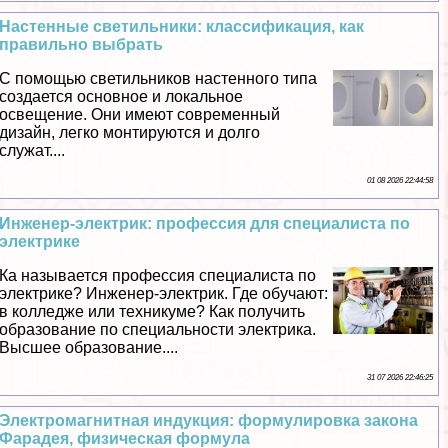
Настенные светильники: классификация, как
правильно выбрать
С помощью светильников настенного типа
создается основное и локальное
освещение. Они имеют современный
дизайн, легко монтируются и долго
служат....
01 08 2026 22:44:58
Инженер-электрик: профессия для специалиста по
электрике
Ка называется профессия специалиста по
электрике? Инженер-электрик. Где обучают:
в колледже или техникуме? Как получить
образование по специальности электрика.
Высшее образование....
31 07 2026 22:46:25
Электромагнитная индукция: формулировка закона
Фарадея, физическая формула