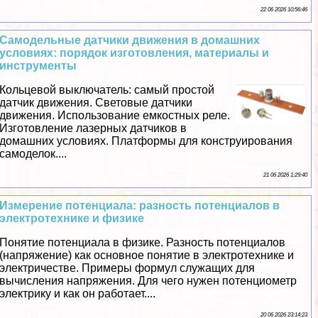
22 06 2026 10:56:46
Самодельные датчики движения в домашних
условиях: порядок изготовления, материалы и
инструменты
Кольцевой выключатель: самый простой
датчик движения. Световые датчики
движения. Использование емкостных реле.
Изготовление лазерных датчиков в
домашних условиях. Платформы для конструирования
самоделок....
21 06 2026 1:29:40
Измерение потенциала: разность потенциалов в
электротехнике и физике
Понятие потенциала в физике. Разность потенциалов
(напряжение) как основное понятие в электротехнике и
электричестве. Примеры формул служащих для
вычисления напряжения. Для чего нужен потенциометр
электрику и как он работает....
20 06 2026 23:14:23