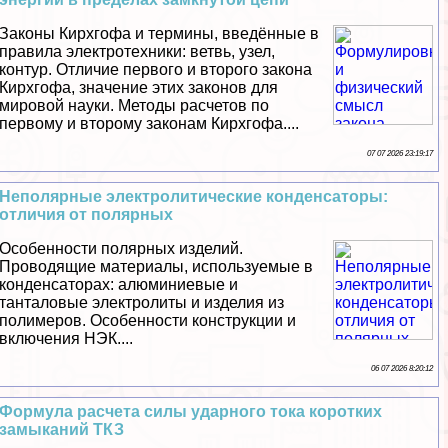
Законы Кирхгофа и термины, введённые в
правила электротехники: ветвь, узел,
контур. Отличие первого и второго закона
Кирхгофа, значение этих законов для
мировой науки. Методы расчетов по
первому и второму законам Кирхгофа....
07 07 2026 23:19:17
Неполярные электролитические конденсаторы:
отличия от полярных
Особенности полярных изделий.
Проводящие материалы, используемые в
конденсаторах: алюминиевые и
танталовые электролиты и изделия из
полимеров. Особенности конструкции и
включения НЭК....
06 07 2026 8:20:12
Формула расчета силы ударного тока коротких
замыканий ТКЗ