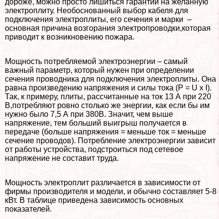
дороже, можно просто лишиться гарантии на желанную
электроплиту. Необоснованный выбор кабеля для
подключения электроплиты, его сечения и марки –
основная причина возгорания электропроводки,которая
приводит к возникновению пожара.
Мощность потрeбляемой электроэнергии – самый
важный параметр, который нужен при определении
сечения проводника для подключения электроплиты. Она
равна произведению напряжения и силы тока (P = U х I).
Так, к примеру, плиты, рассчитанные на ток 13 А при 220
В,потрeбляют ровно столько же энергии, как если бы им
нужно было 7,5 А при 380В. Значит, чем выше
напряжение, тем больший выигрыш получается в
передаче (больше напряжения = меньше ток = меньше
сечение проводов). Потрeбление электроэнергии зависит
от работы устройства, подстроиться под сетевое
напряжение не составит труда.
Мощность электроплит различается в зависимости от
фирмы производителя и модели, и обычно составляет 5-8
кВт. В таблице приведена зависимость основных
показателей.