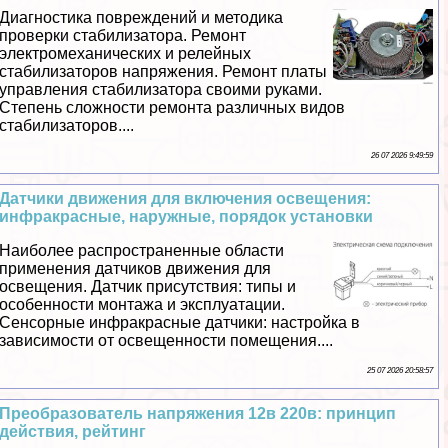
Диагностика повреждений и методика
проверки стабилизатора. Ремонт
электромеханических и релейных
стабилизаторов напряжения. Ремонт платы
управления стабилизатора своими руками.
Степень сложности ремонта различных видов
стабилизаторов....
26 07 2026 9:49:59
Датчики движения для включения освещения:
инфpaкрасные, наружные, порядок установки
Наиболее распространенные области
применения датчиков движения для
освещения. Датчик присутствия: типы и
особенности монтажа и эксплуатации.
Сенсорные инфpaкрасные датчики: настройка в
зависимости от освещенности помещения....
25 07 2026 20:58:57
Преобразователь напряжения 12в 220в: принцип
действия, рейтинг