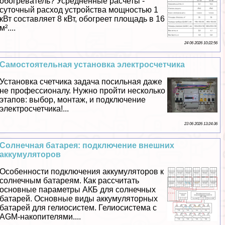
обогреватель? Усредненные расчеты -
суточный расход устройства мощностью 1
кВт составляет 8 кВт, обогреет площадь в 16
м²....
24 06 2026 10:22:56
Самостоятельная установка электросчетчика
Установка счетчика задача посильная даже
не профессионалу. Нужно пройти несколько
этапов: выбор, монтаж, и подключение
электросчетчика!...
23 06 2026 13:24:36
Солнечная батарея: подключение внешних
аккумуляторов
Особенности подключения аккумуляторов к
солнечным батареям. Как рассчитать
основные параметры АКБ для солнечных
батарей. Основные виды аккумуляторных
батарей для гелиосистем. Гелиосистема с
AGM-накопителями....