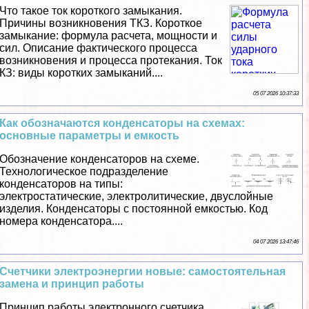
Что такое ток короткого замыкания.
Причины возникновения ТКЗ. Короткое
замыкание: формула расчета, мощности и
сил. Описание фактического процесса
возникновения и процесса протекания. Ток
КЗ: виды коротких замыканий....
05 07 2026 10:37:33
Как обозначаются конденсаторы на схемах:
основные параметры и емкость
Обозначение конденсаторов на схеме.
Технологическое подразделение
конденсаторов на типы:
электростатические, электролитические, двуслойные
изделия. Конденсаторы с постоянной емкостью. Код
номера конденсатора....
04 07 2026 13:47:46
Счетчики электроэнергии новые: самостоятельная
замена и принцип работы
Принцип работы электронного счетчика