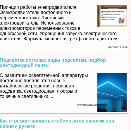
Принцип работы электродвигателя.
Электродвигатели постоянного и
переменного тока. Линейный
электродвигатель. Использование
электромоторов переменных токов в
однофазной сети. Упрощения запуска электрического
двигателя. Формула мощности трехфазного двигателя....
28 07 2026 12:10:26
Подсветка потолка: виды подсветки, подбор
светодиодной ленты
С развитием осветительной аппаратуры
постоянно появляются новые
дизайнерские решения: неоновая
подсветка, светодиодная, люстры и
точечные светильники....
27 07 2026 20:26:30
Как отремонтировать стабилизатор напряжения
своими руками