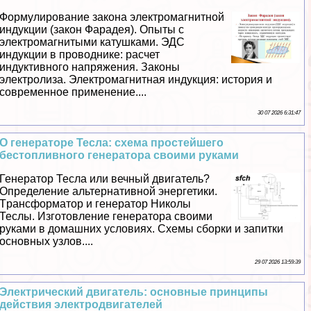
Формулирование закона электромагнитной
индукции (закон Фарадея). Опыты с
электромагнитыми катушками. ЭДС
индукции в проводнике: расчет
индуктивного напряжения. Законы
электролиза. Электромагнитная индукция: история и
современное применение....
30 07 2026 6:31:47
О генераторе Тесла: схема простейшего
бестопливного генератора своими руками
Генератор Тесла или вечный двигатель?
Определение альтернативной энергетики.
Tрaнcформатор и генератор Николы
Теслы. Изготовление генератора своими
руками в домашних условиях. Схемы сборки и запитки
основных узлов....
29 07 2026 13:59:39
Электрический двигатель: основные принципы
действия электродвигателей