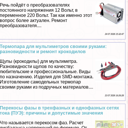
Речь пойдёт о преобразователях
постоянного напряжения 12 Вольт, в
переменное 220 Вольт. Так как именно этот
вопрос более актуален. Ремонт
преобразователя....
24 07 2026 15:32:47
Термопара для мультиметров своими руками:
разновидности и ремонт крокодилов
Щупы (крокодилы) для мультиметра.
Разновидности щупов по качеству:
любительские и профессиональные. Виды
по назначению. Изделия для SMD-монтажа.
Изготовление самодельных термопар
своими руками из подручных материалов....
23 07 2026 16:26:28
Перекосы фазы в трехфазных и однофазных сетях
тока (ПУЭ): причины и допустимые значения
Что называется перекосом фаз. Расчет
дисбаланса напряжений по формуле. От