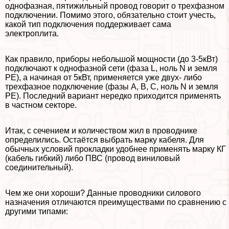
однофазная, пятижильный провод говорит о трехфазном
подключении. Помимо этого, обязательно стоит учесть,
какой тип подключения поддерживает сама
электроплита.
Как правило, приборы небольшой мощности (до 3-5кВт)
подключают к однофазной сети (фаза L, ноль N и земля
PE), а начиная от 5кВт, применяется уже двух- либо
трехфазное подключение (фазы А, В, С, ноль N и земля
PE). Последний вариант нередко приходится применять
в частном секторе.
Итак, с сечением и количеством жил в проводнике
определились. Остаётся выбрать марку кабеля. Для
обычных условий прокладки удобнее применять марку КГ
(кабель гибкий) либо ПВС (провод виниловый
соединительный).
Чем же они хороши? Данные проводники силового
назначения отличаются преимуществами по сравнению с
другими типами: