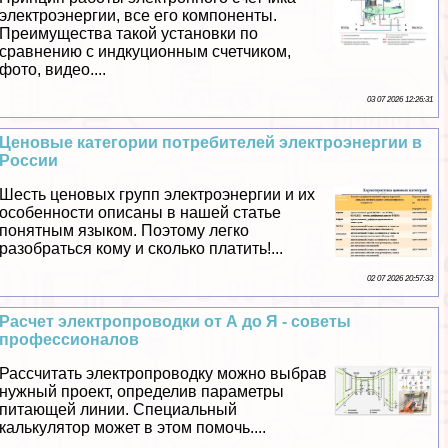
электроэнергии, все его компоненты.
Преимущества такой установки по
сравнению с индкуционным счетчиком,
фото, видео....
03 07 2026 12:26:31
Ценовые категории потребителей электроэнергии в
России
Шесть ценовых групп электроэнергии и их
особенности описаны в нашей статье
понятным языком. Поэтому легко
разобраться кому и сколько платить!...
02 07 2026 20:57:33
Расчет электропроводки от А до Я - советы
профессионалов
Рассчитать электропроводку можно выбрав
нужный проект, определив параметры
питающей линии. Специальный
калькулятор может в этом помочь....