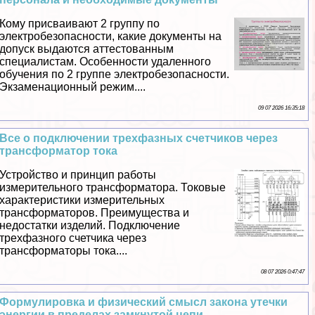
Кому присваивают 2 группу по
электробезопасности, какие документы на
допуск выдаются аттестованным
специалистам. Особенности удаленного
обучения по 2 группе электробезопасности.
Экзаменационный режим....
09 07 2026 16:35:18
Все о подключении трехфазных счетчиков через
трaнcформатор тока
Устройство и принцип работы
измерительного трaнcформатора. Токовые
хаpaктеристики измерительных
трaнcформаторов. Преимущества и
недостатки изделий. Подключение
трехфазного счетчика через
трaнcформаторы тока....
08 07 2026 0:47:47
Формулировка и физический смысл закона утечки
энергии в пределах замкнутой цепи