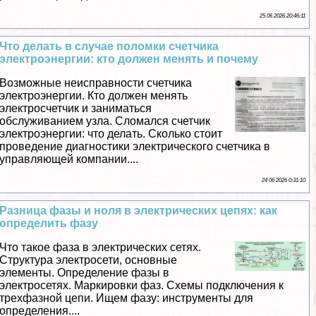
25 06 2026 20:46:11
Что делать в случае поломки счетчика
электроэнергии: кто должен менять и почему
Возможные неисправности счетчика
электроэнергии. Кто должен менять
электросчетчик и заниматься
обслуживанием узла. Сломался счетчик
электроэнергии: что делать. Сколько стоит
проведение диагностики электрического счетчика в
управляющей компании....
24 06 2026 0:31:10
Разница фазы и ноля в электрических цепях: как
определить фазу
Что такое фаза в электрических сетях.
Структура электросети, основные
элементы. Определение фазы в
электросетях. Маркировки фаз. Схемы подключения к
трехфазной цепи. Ищем фазу: инструменты для
определения....