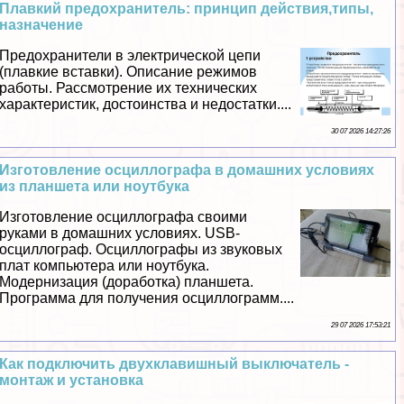
Плавкий пpeдoxpaнитель: принцип действия,типы,
назначение
Пpeдoxpaнители в электрической цепи
(плавкие вставки). Описание режимов
работы. Рассмотрение их технических
хаpaктеристик, достоинства и недостатки....
30 07 2026 14:27:26
Изготовление осциллографа в домашних условиях
из планшета или ноутбука
Изготовление осциллографа своими
руками в домашних условиях. USB-
осциллограф. Осциллографы из звуковых
плат компьютера или ноутбука.
Модернизация (доработка) планшета.
Программа для получения осциллограмм....
29 07 2026 17:53:21
Как подключить двухклавишный выключатель -
монтаж и установка