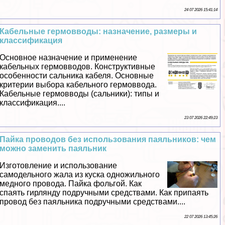
24 07 2026 15:41:14
Кабельные гермовводы: назначение, размеры и
классификация
Основное назначение и применение
кабельных гермовводов. Конструктивные
особенности сальника кабеля. Основные
критерии выбора кабельного гермоввода.
Кабельные гермовводы (сальники): типы и
классификация....
23 07 2026 22:49:23
Пайка проводов без использования паяльников: чем
можно заменить паяльник
Изготовление и использование
самодельного жала из куска одножильного
медного провода. Пайка фольгой. Как
спаять гирлянду подручными средствами. Как припаять
провод без паяльника подручными средствами....
22 07 2026 13:45:26