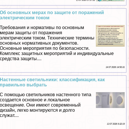
15 07 2026 17:27:22
Об основных мерах по защите от поражений
электрическим током
Требования и нормативы по основным
мерам защиты от поражения
электрическим током. Технические термины
основных нормативных документов.
Основные мероприятия по безопасности.
Комплекс защитных мероприятий и индивидуальные
средства защиты....
14 07 2026 14:50:31
Настенные светильники: классификация, как
правильно выбрать
С помощью светильников настенного типа
создается основное и локальное
освещение. Они имеют современный
дизайн, легко монтируются и долго
служат....
13 07 2026 9:32:19