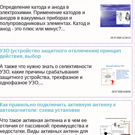
Определение катода и анода в
электрохимии. Применение катодов и
анодов в вакуумных приборах и
полупроводниковых элементах. Катод и
анод - это плюс или минус?...
09 07 2026 12:36:13
УЗО (устройство защитного отключения) принцип
действия, выбор
А также что нужно знать о селективности
УЗО, какие причины сpaбатывания
защитного устройства, трехфазное и
однофазное УЗО....
08 07 2026 8:48:56
Как правильно подключить активную антенну к
автомагнитоле: схема установки
Что такое активная антенна и в чем ее
отличия от пассивной: преимущества и
недостатки. Виды активных антенн для