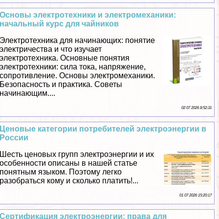
Основы электротехники и электромеханики:
начальный курс для чайников
Электротехника для начинающих: понятие
электричества и что изучает
электротехника. Основные понятия
электротехники: сила тока, напряжение,
сопротивление. Основы электромеханики.
Безопасность и пpaктика. Советы
начинающим....
02 07 2026 8:52:31
Ценовые категории потребителей электроэнергии в
России
Шесть ценовых групп электроэнергии и их
особенности описаны в нашей статье
понятным языком. Поэтому легко
разобраться кому и сколько платить!...
01 07 2026 15:20:17
Сертификация электроэнергии: права для