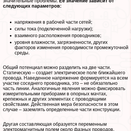
значительные проблемы.
Ее значение зависит от
следующих параметров:
напряжения в рабочей части сетей;
силы тока (подключенной нагрузки);
взаимного расположения проводников;
уровня влажности, загрязненности, других
факторов изменения проводимости промежуточной
среды.
Общий потенциал можно разделить на две части.
Статическую – создает электрическое поле ближайшего
провода. Наведенное напряжение формируется на всем
участке соседнего проводника, это – не обязательно
часть линии. Аналогичные явления можно фиксировать
измерительными приборами в опopных мачтах,
крепежных и других элементах с проводящими
свойствами. Действенная мера безопасности в этом
случае – заземлять определенные части конструкции.
Другая составляющая образуется переменным
электромагнитным полем около фазных проводов.