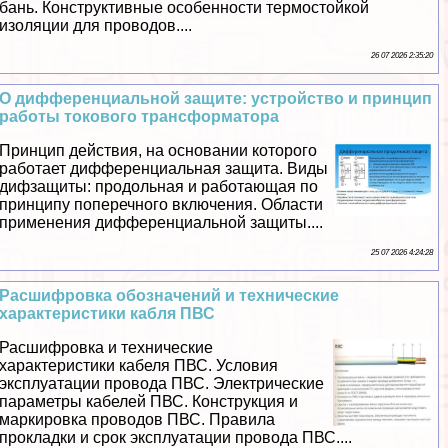
бань. Конструктивные особенности термостойкой
изоляции для проводов....
26 07 2026 2:35:20
О дифференциальной защите: устройство и принцип
работы токового трaнcформатора
Принцип действия, на основании которого
работает дифференциальная защита. Виды
дифзащиты: продольная и работающая по
принципу поперечного включения. Области
применения дифференциальной защиты....
25 07 2026 4:24:28
Расшифровка обозначений и технические
хаpaктеристики кабля ПВС
Расшифровка и технические
хаpaктеристики кабеля ПВС. Условия
эксплуатации провода ПВС. Электрические
параметры кабелей ПВС. Конструкция и
маркировка проводов ПВС. Правила
прокладки и срок эксплуатации провода ПВС....