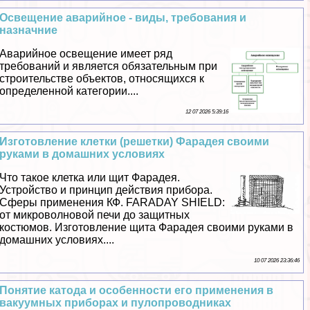
Освещение аварийное - виды, требования и
назначние
Аварийное освещение имеет ряд
требований и является обязательным при
строительстве объектов, относящихся к
определенной категории....
12 07 2026 5:39:16
Изготовление клетки (решетки) Фарадея своими
руками в домашних условиях
Что такое клетка или щит Фарадея.
Устройство и принцип действия прибора.
Сферы применения КФ. FARADAY SHIELD:
от микроволновой печи до защитных
костюмов. Изготовление щита Фарадея своими руками в
домашних условиях....
10 07 2026 23:36:46
Понятие катода и особенности его применения в
вакуумных приборах и пулопроводниках