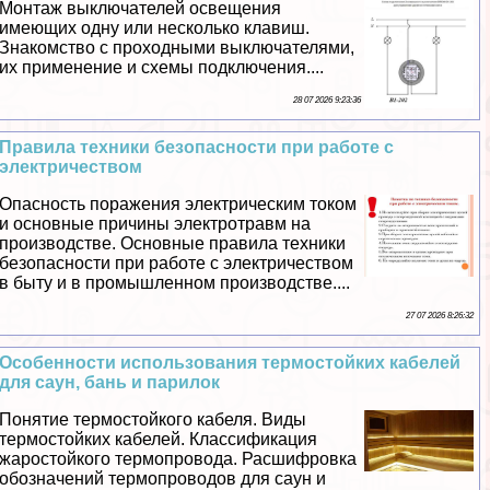
Монтаж выключателей освещения
имеющих одну или несколько клавиш.
Знакомство с проходными выключателями,
их применение и схемы подключения....
28 07 2026 9:23:36
Правила техники безопасности при работе с
электричеством
Опасность поражения электрическим током
и основные причины электротравм на
производстве. Основные правила техники
безопасности при работе с электричеством
в быту и в промышленном производстве....
27 07 2026 8:26:32
Особенности использования термостойких кабелей
для саун, бань и парилок
Понятие термостойкого кабеля. Виды
термостойких кабелей. Классификация
жаростойкого термопровода. Расшифровка
обозначений термопроводов для саун и