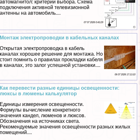
автомагнитол: критерии выбора. Схема
подключения активной телевизионной
антенны на автомобиль....
07 07 2026 0:43:29
Монтаж электропроводки в кабельных каналах
Открытая электропроводка в кабель
каналах хорошее решение для монтажа. Но
стоит помнить о правилах прокладки кабеля
в каналах, это залог успешной установки....
06 07 2026 17:13:10
Как перевести разные единицы освещенности:
люксы в люмены калькулятор
Единицы измерения освещенности.
Формулы вычисление конкретного
значения кандел, люменов и люксов.
Обозначения на источниках света.
Рекомендуемые значения освещённости разных жилых
помещений....