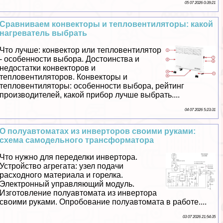
05 07 2026 0:39:21
Сравниваем конвекторы и тепловентиляторы: какой
нагреватель выбрать
Что лучше: конвектор или тепловентилятор
- особенности выбора. Достоинства и
недостатки конвекторов и
тепловентиляторов. Конвекторы и
тепловентиляторы: особенности выбора, рейтинг
производителей, какой прибор лучше выбрать....
04 07 2026 5:23:31
О полуавтоматах из инверторов своими руками:
схема самодельного трaнcформатора
Что нужно для переделки инвертора.
Устройство агрегата: узел подачи
расходного материала и горелка.
Электронный управляющий модуль.
Изготовление полуавтомата из инвертора
своими руками. Опробование полуавтомата в работе....
03 07 2026 21:54:35