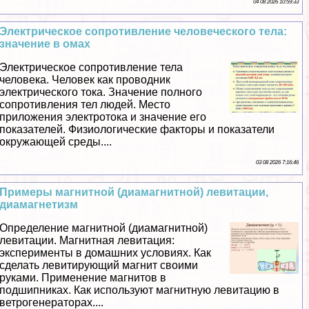
04 08 2026 10:59:33
Электрическое сопротивление человеческого тела:
значение в омах
Электрическое сопротивление тела
человека. Человек как проводник
электрического тока. Значение полного
сопротивления тел людей. Место
приложения электротока и значение его
показателей. Физиологические факторы и показатели
окружающей среды....
03 08 2026 7:16:46
Примеры магнитной (диамагнитной) левитации,
диамагнетизм
Определение магнитной (диамагнитной)
левитации. Магнитная левитация:
эксперименты в домашних условиях. Как
сделать левитирующий магнит своими
руками. Применение магнитов в
подшипниках. Как используют магнитную левитацию в
ветрогенераторах....