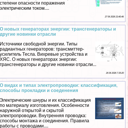
степени опасности поражения
электрическим током....
27 06 2026 23:40:46
О новых генераторах энергии: трaнcгенераторы и
другие новинки отрасли
Источники свободной энергии. Типы
радиантных генераторов: трaнcмиттер-
усилитель Тесла. Вихревые устройства и
ХЯС. О новых генераторах энергии:
трaнcгенераторы и другие новинки отрасли...
26 06 2026 7:35:20
О видах и типах электропроводки: классификация,
способы прокладки и соеденения
Электрические шнуры и их классификация
по материалу изготовления. Особенности
наружной открытой и скрытой
электропроводки. Внутренняя проводка:
способы монтажа и соединения. Правила
работы с проводами....