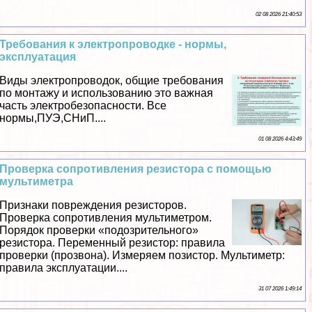
02 08 2026 21:40:53
Требования к электропроводке - нормы,
эксплуатация
Виды электропроводок, общие требования
по монтажу и использованию это важная
часть электробезопасности. Все
нормы,ПУЭ,СНиП....
01 08 2026 4:43:49
Проверка сопротивления резистора с помощью
мультиметра
Признаки повреждения резисторов.
Проверка сопротивления мультиметром.
Порядок проверки «подозрительного»
резистора. Переменный резистор: правила
проверки (прозвона). Измеряем позистор. Мультиметр:
правила эксплуатации....
31 07 2026 1:49:14