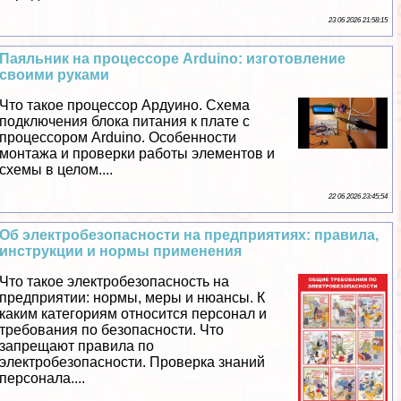
23 06 2026 21:58:15
Паяльник на процессоре Arduino: изготовление
своими руками
Что такое процессор Ардуино. Схема
подключения блока питания к плате с
процессором Arduino. Особенности
монтажа и проверки работы элементов и
схемы в целом....
22 06 2026 23:45:54
Об электробезопасности на предприятиях: правила,
инструкции и нормы применения
Что такое электробезопасность на
предприятии: нормы, меры и нюансы. К
каким категориям относится персонал и
требования по безопасности. Что
запрещают правила по
электробезопасности. Проверка знаний
персонала....