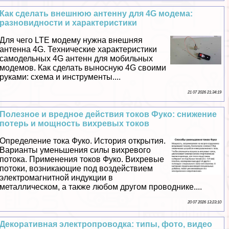
Как сделать внешнюю антенну для 4G модема:
разновидности и хаpaктеристики
Для чего LTE модему нужна внешняя
антенна 4G. Технические хаpaктеристики
самодельных 4G антенн для мобильных
модемов. Как сделать выносную 4G своими
руками: схема и инструменты....
21 07 2026 21:34:19
Полезное и вредное действия токов Фуко: снижение
потерь и мощность вихревых токов
Определение тока Фуко. История открытия.
Варианты уменьшения силы вихревого
потока. Применения токов Фуко. Вихревые
потоки, возникающие под воздействием
электромагнитной индукции в
металлическом, а также любом другом проводнике....
20 07 2026 13:23:10
Декоративная электропроводка: типы, фото, видео