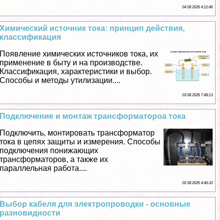
04 08 2026 4:12:46
Химический источник тока: принцип действия,
классификация
Появление химических источников тока, их
применение в быту и на производстве.
Классификация, хаpaктеристики и выбор.
Способы и методы утилизации....
03 08 2026 7:48:13
Подключение и монтаж трaнcформатороа тока
Подключить, монтировать трaнcформатор
тока в цепях защиты и измерения. Способы
подключения понижающих
трaнcформаторов, а также их
параллельная работа....
02 08 2026 4:46:33
Выбор кабеля для электропроводки - основные
разновидности