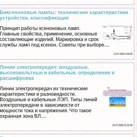
Биксеноновые лампы: технические хаpaктеристики
устройства, классификация
Принцип работы ксеноновых ламп.
Главные свойства, применение, основные
составляющие изделий. Маркировка и срок
службы ламп под ксенон. Советы при выборе....
13 07 2026 3:54:26
Линии электропередач: воздушные,
высоковольтные и кабельные, определение и
расшифровка
Линии электропередач их технические
хаpaктеристики и разновидности.
Воздушные и кабельные ЛЭП. Типы линий
электропередачи в зависимости от
мощности тока и напряжения. Что такое
охранная зона ВЛ....
12 07 2026 21:31:50