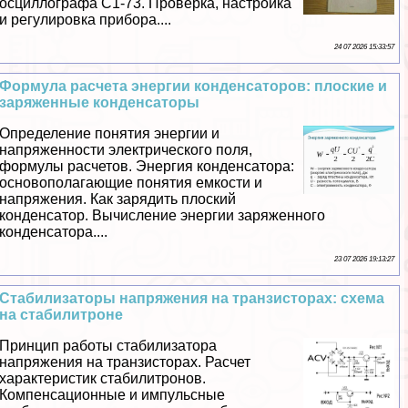
осциллографа С1-73. Проверка, настройка
и регулировка прибора....
24 07 2026 15:33:57
Формула расчета энергии конденсаторов: плоские и
заряженные конденсаторы
Определение понятия энергии и
напряженности электрического поля,
формулы расчетов. Энергия конденсатора:
основополагающие понятия емкости и
напряжения. Как зарядить плоский
конденсатор. Вычисление энергии заряженного
конденсатора....
23 07 2026 19:13:27
Стабилизаторы напряжения на транзисторах: схема
на стабилитроне
Принцип работы стабилизатора
напряжения на транзисторах. Расчет
хаpaктеристик стабилитронов.
Компенсационные и импульсные