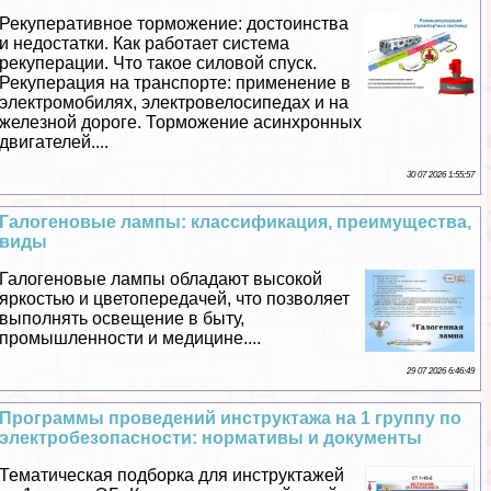
Рекуперативное торможение: достоинства
и недостатки. Как работает система
рекуперации. Что такое силовой спуск.
Рекуперация на трaнcпорте: применение в
электромобилях, электровелосипедах и на
железной дороге. Торможение асинхронных
двигателей....
30 07 2026 1:55:57
Галогеновые лампы: классификация, преимущества,
виды
Галогеновые лампы обладают высокой
яркостью и цветопередачей, что позволяет
выполнять освещение в быту,
промышленности и медицине....
29 07 2026 6:46:49
Программы проведений инструктажа на 1 группу по
электробезопасности: нормативы и документы
Тематическая подборка для инструктажей