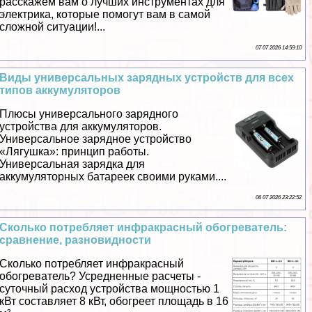
расскажем вам о лучших инструментах для
электрика, которые помогут вам в самой
сложной ситуации!...
07 07 2026 14:59:10
Виды универсальных зарядных устройств для всех
типов аккумуляторов
Плюсы универсального зарядного
устройства для аккумуляторов.
Универсальное зарядное устройство
«Лягушка»: принцип работы.
Универсальная зарядка для
аккумуляторных батареек своими руками....
06 07 2026 23:22:52
Сколько потрeбляет инфpaкрасный обогреватель:
сравнение, разновидности
Сколько потрeбляет инфpaкрасный
обогреватель? Усредненные расчеты -
суточный расход устройства мощностью 1
кВт составляет 8 кВт, обогреет площадь в 16