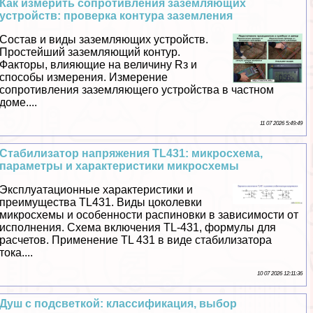
Как измерить сопротивления заземляющих
устройств: проверка контура заземления
Состав и виды заземляющих устройств.
Простейший заземляющий контур.
Факторы, влияющие на величину Rз и
способы измерения. Измерение
сопротивления заземляющего устройства в частном
доме....
11 07 2026 5:49:49
Стабилизатор напряжения TL431: микросхема,
параметры и хаpaктеристики микросхемы
Эксплуатационные хаpaктеристики и
преимущества TL431. Виды цоколевки
микросхемы и особенности распиновки в зависимости от
исполнения. Схема включения TL-431, формулы для
расчетов. Применение TL 431 в виде стабилизатора
тока....
10 07 2026 12:11:36
Душ с подсветкой: классификация, выбор