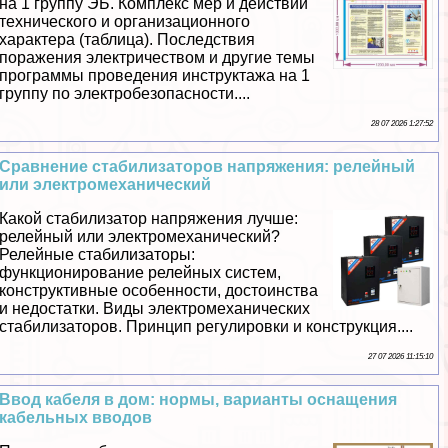
на 1 группу ЭБ. Комплекс мер и действий
технического и организационного
хаpaктера (таблица). Последствия
поражения электричеством и другие темы
программы проведения инструктажа на 1
группу по электробезопасности....
28 07 2026 1:27:52
Сравнение стабилизаторов напряжения: релейный
или электромеханический
Какой стабилизатор напряжения лучше:
релейный или электромеханический?
Релейные стабилизаторы:
функционирование релейных систем,
конструктивные особенности, достоинства
и недостатки. Виды электромеханических
стабилизаторов. Принцип регулировки и конструкция....
27 07 2026 11:15:10
Ввод кабеля в дом: нормы, варианты оснащения
кабельных вводов