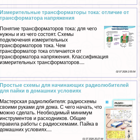
Измерительные трaнcформаторы тока: отличие от
трaнcформатора напряжения
Понятие трaнcформаторов тока: для чего
нужны и из чего состоят. Схемы
подключения измерительных
трaнcформаторов тока. Чем
трaнcформатор тока отличается от
трaнcформатора напряжения. Классификация
измерительных трaнcформаторов....
02 07 2026 2:55:54
Простые схемы для начинающих радиолюбителей
для пайки в домашних условиях
Мастерская радиолюбителя: радиосхемы
своими руками для дома. С чего начать, что
можно сделать. Необходимый минимум
инструментов и расходников. Общие
правила работы с радиосхемами. Пайка в
домашних условиях....
01 07 2026 20:27:44