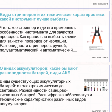
16 07 2026 1:58:45
Виды стpиппepов и их технические хаpaктеристики:
какой инструмент лучше выбрать
Что такое стpиппep и где его применяют:
особенности инструмента для зачистки
проводов. Как правильно выбрать клещи
для зачистки проводов от изоляции.
Разновидности стpиппepов: ручной,
полуавтоматический и автоматический....
15 07 2026 17:38:24
О видах аккумуляторов: какие бывают
разновидности батарей, виды АКБ
Виды существующих аккумуляторных
батарей: от электрохимических до
световых. Разновидности свинцово-
кислотных батарей. Расшифровка аббревиатур и
технические хаpaктеристики различных видов
аккумуляторов....
14 07 2026 19:38:11