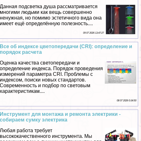
Данная подсветка душа рассматривается
многими людьми как вещь совершенно
ненужная, но помимо эстетичного вида она
имеет ещё определённую полезность....
09 07 2026 13:47:27
Все об индексе цветопередачи (CRI): определение и
порядок расчета
Оценка качества светопередачи и
определение индекса. Порядок проведения
измерений параметра CRI. Проблемы с
индексом, поиски новых стандартов.
Современность и подбор по световым
хаpaктеристикам....
08 07 2026 0:34:50
Инструмент для монтажа и ремонта электрики -
собираем сумку электрика
Любая работа требует
высококачественного инструмента. Мы