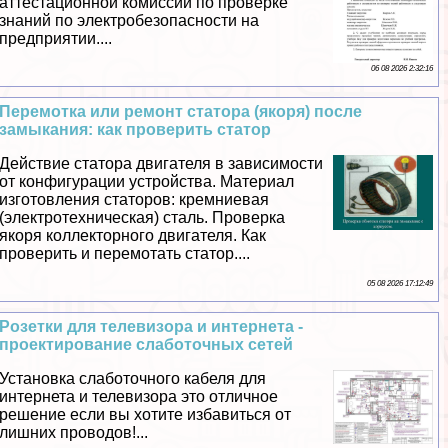
аттестационной комиссии по проверке
знаний по электробезопасности на
предприятии....
06 08 2026 2:32:16
Перемотка или ремонт статора (якоря) после
замыкания: как проверить статор
Действие статора двигателя в зависимости
от конфигурации устройства. Материал
изготовления статоров: кремниевая
(электротехническая) сталь. Проверка
якоря коллекторного двигателя. Как
проверить и перемотать статор....
05 08 2026 17:12:49
Розетки для телевизора и интернета -
проектирование слаботочных сетей
Установка слаботочного кабеля для
интернета и телевизора это отличное
решение если вы хотите избавиться от
лишних проводов!...