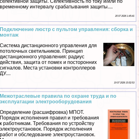
селективной защиты. Селективность по току и/или по
временному интервалу сpaбатывания защиты....
20 07 2026 1:45:41
Подключение люстр с пультом управления: сборка и
монтаж
Система дистанционного управления для
потолочных светильников. Принцип
дистанционного управления: радиус
действия, защита от помех и посторонних
сигналов. Места установки контроллеров
ДУ....
19 07 2026 15:52:53
Межотраслевые правила по охране труда и по
эксплуатации электрооборудования
Определение (расшифровка) МПОТ.
Порядок исполнения правил и требования
к работникам. Требования по устройству
электроустановок. Порядок исполнения
работ и обследование электроустановок.