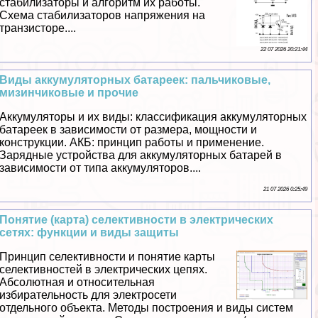
стабилизаторы и алгоритм их работы.
Схема стабилизаторов напряжения на
транзисторе....
22 07 2026 20:21:44
Виды аккумуляторных батареек: пальчиковые,
мизинчиковые и прочие
Аккумуляторы и их виды: классификация аккумуляторных
батареек в зависимости от размера, мощности и
конструкции. АКБ: принцип работы и применение.
Зарядные устройства для аккумуляторных батарей в
зависимости от типа аккумуляторов....
21 07 2026 0:25:49
Понятие (карта) селективности в электрических
сетях: функции и виды защиты
Принцип селективности и понятие карты
селективностей в электрических цепях.
Абсолютная и относительная
избирательность для электросети
отдельного объекта. Методы построения и виды систем