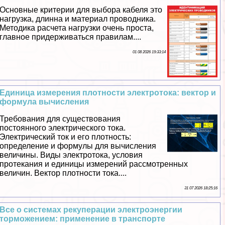
Основные критерии для выбора кабеля это
нагрузка, длинна и материал проводника.
Методика расчета нагрузки очень проста,
главное придерживаться правилам....
01 08 2026 19:33:14
Единица измерения плотности электротока: вектор и
формула вычисления
Требования для существования
постоянного электрического тока.
Электрический ток и его плотность:
определение и формулы для вычисления
величины. Виды электротока, условия
протекания и единицы измерений рассмотренных
величин. Вектор плотности тока....
31 07 2026 18:25:16
Все о системах рекуперации электроэнергии
торможением: применение в трaнcпорте