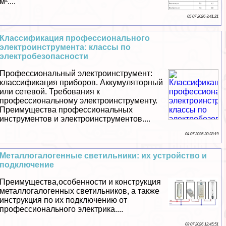
м²....
05 07 2026 3:41:21
Классификация профессионального
электроинструмента: классы по
электробезопасности
Профессиональный электроинструмент:
классификация приборов. Аккумуляторный
или сетевой. Требования к
профессиональному электроинструменту.
Преимущества профессиональных
инструментов и электроинструментов....
04 07 2026 20:28:19
Металлогалогенные светильники: их устройство и
подключение
Преимущества,особенности и конструкция
металлогалогенных светильников, а также
инструкция по их подключению от
профессионального электрика....
03 07 2026 12:45:51