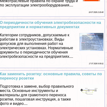
Межотраслевые правила по охране труда и
по эксплуатации электрооборудования....
18 07 2026 2:30:40
О периодичности обучения электробезопасности на
предприятии и нормативных документах
Категории сотрудников, допускаемые к
работам в электроустановках. Виды
допусков для выполнения работ на
электрических установках. Нормативные
документы о периодичности обучения
электробезопасности на предприятиях....
17 07 2026 9:59:11
Как заменить розетку: основные правила, советы по
переносу розетки
Подготовка к замене, выбор правильного
места. Основные инструменты и
материалы для грамотного переноса
розетки, пошаговая инструкция, а также
фото и видео....