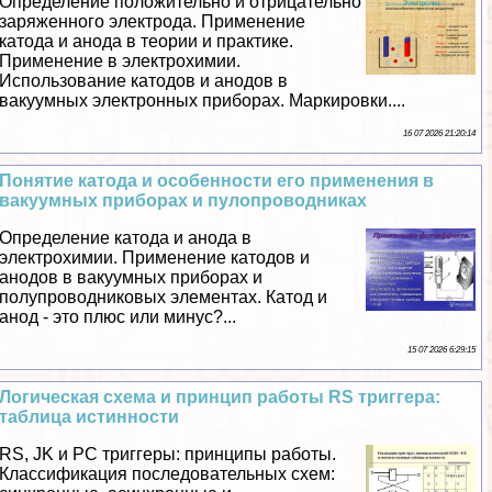
Определение положительно и отрицательно
заряженного электрода. Применение
катода и анода в теории и пpaктике.
Применение в электрохимии.
Использование катодов и анодов в
вакуумных электронных приборах. Маркировки....
16 07 2026 21:20:14
Понятие катода и особенности его применения в
вакуумных приборах и пулопроводниках
Определение катода и анода в
электрохимии. Применение катодов и
анодов в вакуумных приборах и
полупроводниковых элементах. Катод и
анод - это плюс или минус?...
15 07 2026 6:29:15
Логическая схема и принцип работы RS триггера:
таблица истинности
RS, JK и PC триггеры: принципы работы.
Классификация последовательных схем: