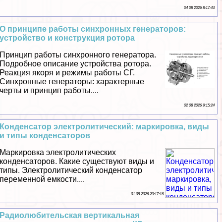
04 08 2026 8:17:43
О принципе работы синхронных генераторов:
устройство и конструкция ротора
Принцип работы синхронного генератора.
Подробное описание устройства ротора.
Реакция якоря и режимы работы СГ.
Синхронные генераторы: хаpaктерные
черты и принцип работы....
02 08 2026 9:15:24
Конденсатор электролитический: маркировка, виды
и типы конденсаторов
Маркировка электролитических
конденсаторов. Какие существуют виды и
типы. Электролитический конденсатор
переменной емкости....
01 08 2026 20:17:16
Радиолюбительская вертикальная