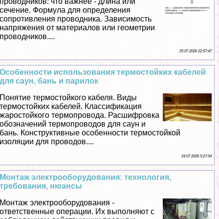
проводников: что важнее - длина или
сечение. Формула для определения
сопротивления проводника. Зависимость
напряжения от материалов или геометрии
проводников....
25 07 2026 22:57:47
Особенности использования термостойких кабелей
для саун, бань и парилок
Понятие термостойкого кабеля. Виды
термостойких кабелей. Классификация
жаростойкого термопровода. Расшифровка
обозначений термопроводов для саун и
бань. Конструктивные особенности термостойкой
изоляции для проводов....
24 07 2026 5:27:54
Монтаж электрооборудования: технология,
требования, нюансы
Монтаж электрооборудования -
ответственные операции. Их выполняют с