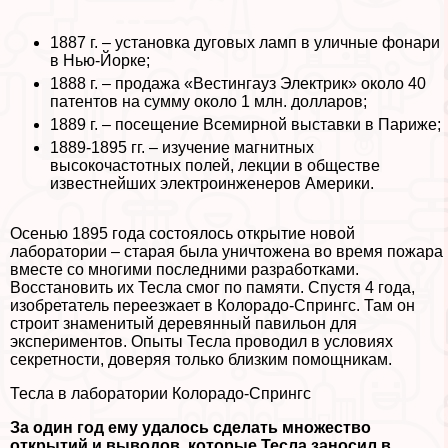
1887 г. – установка дуговых ламп в уличные фонари
в Нью-Йорке;
1888 г. – продажа «Вестингауз Электрик» около 40
патентов на сумму около 1 млн. долларов;
1889 г. – посещение Всемирной выставки в Париже;
1889-1895 гг. – изучение магнитных
высокочастотных полей, лекции в обществе
известнейших электроинженеров Америки.
Осенью 1895 года состоялось открытие новой
лаборатории – старая была уничтожена во время пожара
вместе со многими последними разработками.
Восстановить их Тесла смог по памяти. Спустя 4 года,
изобретатель переезжает в Колорадо-Спрингс. Там он
строит знаменитый деревянный павильон для
экспериментов. Опыты Тесла проводил в условиях
секретности, доверяя только близким помощникам.
Тесла в лаборатории Колорадо-Спрингс
За один год ему удалось сделать множество
открытий и выводов, которые Тесла заносил в