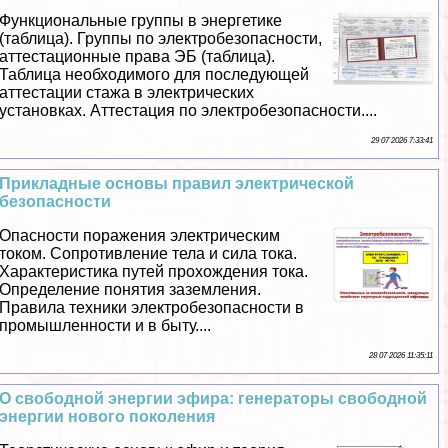
Функциональные группы в энергетике
(таблица). Группы по электробезопасности,
аттестационные права ЭБ (таблица).
Таблица необходимого для последующей
аттестации стажа в электрических
установках. Аттестация по электробезопасности....
29 07 2026 7:33:41
Прикладные основы правил электрической
безопасности
Опасности поражения электрическим
током. Сопротивление тела и сила тока.
Хаpaктеристика путей прохождения тока.
Определение понятия заземления.
Правила техники электробезопасности в
промышленности и в быту....
28 07 2026 11:35:11
О свободной энергии эфира: генераторы свободной
энергии нового поколения