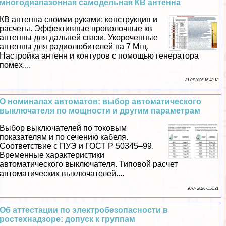
многодиапазонная самодельная КВ антенна
КВ антенна своими руками: конструкция и
расчеты. Эффективные проволочные кв
антенны для дальней связи. Укороченные
антенны для радиолюбителей на 7 Мгц.
Настройка антенн и контуров с помощью генератора
помех....
31 07 2026 16:43:13
О номиналах автоматов: выбор автоматического
выключателя по мощности и другим параметрам
Выбор выключателей по токовым
показателям и по сечению кабеля.
Соответствие с ПУЭ и ГОСТ Р 50345–99.
Временные хаpaктеристики
автоматического выключателя. Типовой расчет
автоматических выключателей....
30 07 2026 6:56:31
Об аттестации по электробезопасности в
ростехнадзоре: допуск к группам