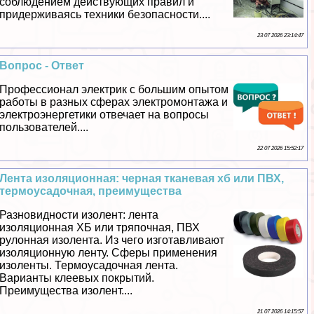
соблюдением действующих правил и
придерживаясь техники безопасности....
23 07 2026 23:14:47
Вопрос - Ответ
Профессионал электрик с большим опытом
работы в разных сферах электромонтажа и
электроэнергетики отвечает на вопросы
пользователей....
22 07 2026 15:52:17
Лента изоляционная: черная тканевая хб или ПВХ,
термоусадочная, преимущества
Разновидности изолент: лента
изоляционная ХБ или тряпочная, ПВХ
рулонная изолента. Из чего изготавливают
изоляционную ленту. Сферы применения
изоленты. Термоусадочная лента.
Варианты клеевых покрытий.
Преимущества изолент....
21 07 2026 14:15:57