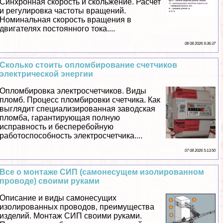
Синхронная скорость и скольжение. Расчет
и регулировка частоты вращений.
Номинальная скорость вращения в
двигателях постоянного тока....
08 08 2026 9:36:37
Сколько стоить опломбирование счетчиков
электрической энергии
Опломбировка электросчетчиков. Виды
пломб. Процесс пломбировки счетчика. Как
выглядит специализированная заводская
пломба, гарантирующая полную
исправность и бесперебойную
работоспособность электросчетчика....
07 08 2026 5:13:50
Все о монтаже СИП (самонесущем изолированном
проводе) своими руками
Описание и виды самонесущих
изолированных проводов, преимущества
изделий. Монтаж СИП своими руками.