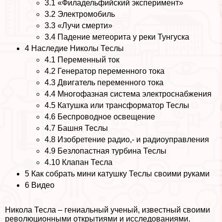
3.1
«Филадельфийский эксперимент»
3.2
Электромобиль
3.3
«Лучи cмepти»
3.4
Падение метеорита у реки Тунгуска
4
Наследие Николы Теслы
4.1
Переменный ток
4.2
Генератор переменного тока
4.3
Двигатель переменного тока
4.4
Многофазная система электроснабжения
4.5
Катушка или трaнcформатор Теслы
4.6
Беспроводное освещение
4.7
Башня Теслы
4.8
Изобретение радио,- и радиоуправления
4.9
Безлопастная турбина Теслы
4.10
Клапан Тесла
5
Как собрать мини катушку Теслы своими руками
6
Видео
Никола Тесла – гениальный ученый, известный своими
революционными открытиями и исследованиями.