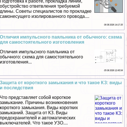
Подготовка к работе, прокладка линий,
обустройство ответвления требуемой
длины. Советы специалистов по прокладке
самонесущего изолированного провода....
06 08 2026 14:17:35
Отличия импульсного паяльника от обычного: схема
для самостоятельного изготовления
Отличия импульсного паяльника от
обычного: схема для самостоятельного
изготовления...
05 08 2026 12:45:54
Защита от короткого замыкания и что такое КЗ: виды
и последствия
Что представляет собой короткое
замыкание. Причины возникновения
короткого замыкания. Виды коротких
замыканий. Защита от КЗ. Виды
пpeдoxpaнителей и автоматических
выключателей. Что такое УЗО....