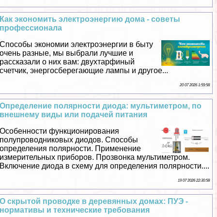
Как экономить электроэнергию дома - советы
профессионала
Способы экономии электроэнергии в быту
очень разные, мы выбрали лучшие и
рассказали о них вам: двухтарфиный
счетчик, энергосберегающие лампы и другое...
20 07 2026 1:59:58
Определение полярности диода: мультиметром, по
внешнему виды или подачей питания
Особенности функционирования
полупроводниковых диодов. Способы
определения полярности. Применение
измерительных приборов. Прозвонка мультиметром.
Включение диода в схему для определения полярности....
19 07 2026 22:30:58
О скрытой проводке в деревянных домах: ПУЭ -
нормативы и технические требования