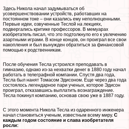
Здесь Никола начал задумываться об
усовершенствовании устройств, работавших на
постоянном токе – они казались ему неполноценными.
Первые идеи, озвученные Теслой на лекциях,
подвергались критике профессоров. В мемуарах
изобретатель писал, что это подтолкнуло его к увлечению
азapтными играми. В конце концов, он проиграл все свои
накопления и был вынужден обратиться за финансовой
помощью к родственникам.
После обучения Тесла устроился преподавать в
гимназию, однако из-за нехватки денег в 1880 году начал
работать в телеграфной компании. Спустя два года,
Тесла был нанят Томасом Эдисоном. Еще через два года
состоялось легендарное пари ученых, которое Эдисон
проиграл, отказавшись выплатить вознаграждение.
Тесла покинул компанию, основав свою уже в 1887 году.
С этого момента Никола Тесла из одаренного инженера
начал становиться ученым, известным всему миру.
С
каждым годом состояние и слава изобретателя
росли: