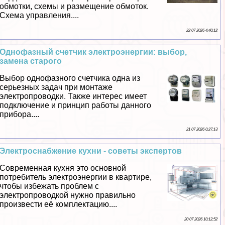
обмотки, схемы и размещение обмоток.
Схема управления....
22 07 2026 4:40:12
Однофазный счетчик электроэнергии: выбор,
замена старого
Выбор однофазного счетчика одна из
серьезных задач при монтаже
электропроводки. Также интерес имеет
подключение и принцип работы данного
прибора....
21 07 2026 0:27:13
Электроснабжение кухни - советы экспертов
Современная кухня это основной
потребитель электроэнергии в квартире,
чтобы избежать проблем с
электропроводкой нужно правильно
произвести её комплектацию....
20 07 2026 10:12:52