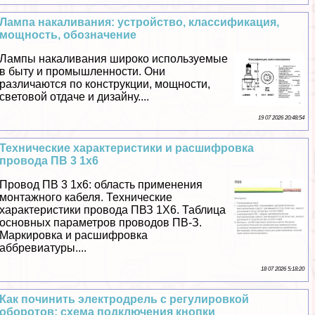
Лампа накаливания: устройство, классификация,
мощность, обозначение
Лампы накаливания широко используемые
в быту и промышленности. Они
различаются по конструкции, мощности,
световой отдаче и дизайну....
19 07 2026 20:48:54
Технические хаpaктеристики и расшифровка
провода ПВ 3 1х6
Провод ПВ 3 1х6: область применения
монтажного кабеля. Технические
хаpaктеристики провода ПВЗ 1Х6. Таблица
основных параметров проводов ПВ-З.
Маркировка и расшифровка
аббревиатуры....
18 07 2026 5:18:20
Как починить электродрель с регулировкой
оборотов: схема подключения кнопки