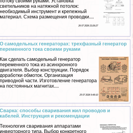
потоку своими руками. Установка
светильников на натяжной потолок:
необходимый инструмент и крепежный
материал. Схема размещения проводки....
26 07 2026 23:26:27
О самодельных генераторах: трехфазный генератор
переменного тока своими руками
Как сделать самодельный генератор
переменного тока из асинхронного
двигателя. Выбор конструкции. Порядок
доработки обмоток. Организация
приводной части. Изготовление генератора
на постоянных магнитах....
25 07 2026 9:49:10
Сварка: способы сваривания жил проводов и
кабелей. Инструкция и рекомендации
Технология сваривания аппаратами
инверторного типа. Выбор конкретного