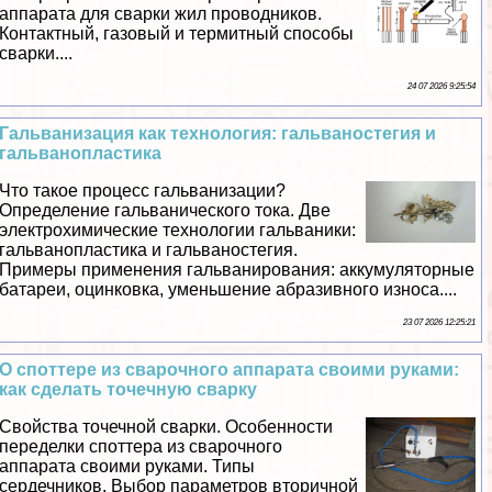
аппарата для сварки жил проводников.
Контактный, газовый и термитный способы
сварки....
24 07 2026 9:25:54
Гальванизация как технология: гальваностегия и
гальванопластика
Что такое процесс гальванизации?
Определение гальванического тока. Две
электрохимические технологии гальваники:
гальванопластика и гальваностегия.
Примеры применения гальванирования: аккумуляторные
батареи, оцинковка, уменьшение абразивного износа....
23 07 2026 12:25:21
О споттере из сварочного аппарата своими руками:
как сделать точечную сварку
Свойства точечной сварки. Особенности
переделки споттера из сварочного
аппарата своими руками. Типы
сердечников. Выбор параметров вторичной