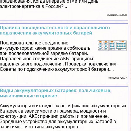
празднования. Когда впервые отметили день
электроэнергетика в России?...
05 08 2026 10:39:30
Правила последовательного и параллельного
подключения аккумуляторных батарей
Последовательное соединение
аккумуляторов: какие правила соблюдать
при последовательной зарядке батарей.
Параллельное соединение АКБ: принципы
параллельного подключения. Проверка подключения.
Советы по подключению аккумуляторной батареи....
04 08 2026 7:21:17
Виды аккумуляторных батареек: пальчиковые,
мизинчиковые и прочие
Аккумуляторы и их виды: классификация аккумуляторных
батареек в зависимости от размера, мощности и
конструкции. АКБ: принцип работы и применение.
Зарядные устройства для аккумуляторных батарей в
зависимости от типа аккумуляторов....