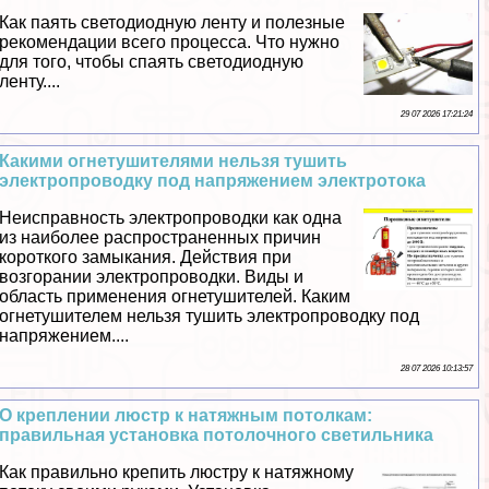
Как паять светодиодную ленту и полезные
рекомендации всего процесса. Что нужно
для того, чтобы спаять светодиодную
ленту....
29 07 2026 17:21:24
Какими огнетушителями нельзя тушить
электропроводку под напряжением электротока
Неисправность электропроводки как одна
из наиболее распространенных причин
короткого замыкания. Действия при
возгорании электропроводки. Виды и
область применения огнетушителей. Каким
огнетушителем нельзя тушить электропроводку под
напряжением....
28 07 2026 10:13:57
О креплении люстр к натяжным потолкам:
правильная установка потолочного светильника
Как правильно крепить люстру к натяжному