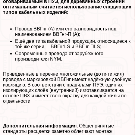
оговариваемым в ПУЭ, для деревянных строений
оптимальным считается использование следующих
типов кабельных изделий:
Провод ВВГнг (А) или его разновидность под
наименованием ВВГнг-П (А);
Ещё два типа кабельной продукции, относящиеся к
той же серии, – ВВГнгLS и ВВГнг-ПLS;
Современные провода от зарубежного
производителя NYM.
Приведенные в перечне многожильные (до пяти жил)
провода с маркировкой ВВГнг имеют надёжную двойную
изоляцию. В соответствии с правилами ПУЭ, один их
изолирующих слоёв (внутренний) изготавливается на
основе ПВХ и имеет свою окраску для каждой жилы по
отдельности.
Дополнительная информация.
Общепринятые
стандарты расцветки заметно облегчают монтаж