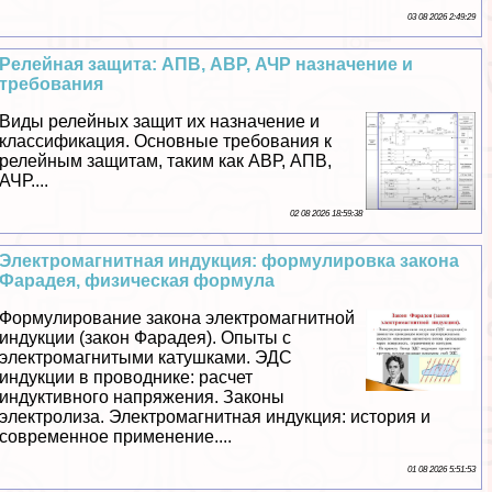
03 08 2026 2:49:29
Релейная защита: АПВ, АВР, АЧР назначение и
требования
Виды релейных защит их назначение и
классификация. Основные требования к
релейным защитам, таким как АВР, АПВ,
АЧР....
02 08 2026 18:59:38
Электромагнитная индукция: формулировка закона
Фарадея, физическая формула
Формулирование закона электромагнитной
индукции (закон Фарадея). Опыты с
электромагнитыми катушками. ЭДС
индукции в проводнике: расчет
индуктивного напряжения. Законы
электролиза. Электромагнитная индукция: история и
современное применение....
01 08 2026 5:51:53