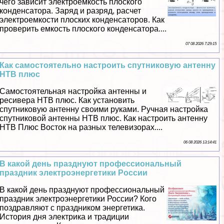
чего зависит электроемкость плоского
конденсатора. Заряд и разряд, расчет
электроемкости плоских конденсаторов. Как
проверить емкость плоского конденсатора....
07 08 2026 7:29:15
Как самостоятельно настроить спутниковую антенну
НТВ плюс
Самостоятельная настройка антенны и
ресивера НТВ плюс. Как установить
спутниковую антенну своими руками. Ручная настройка
спутниковой антенны НТВ плюс. Как настроить антенну
НТВ Плюс Восток на разных телевизорах....
06 08 2026 13:14:41
В какой день празднуют профессиональный
праздник электроэнергетики России
В какой день празднуют профессиональный
праздник электроэнергетики России? Кого
поздравляют с праздником энергетика.
История дня электрика и традиции