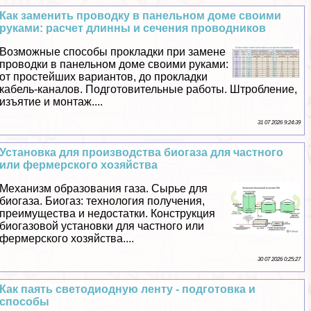
Как заменить проводку в панельном доме своими
руками: расчет длинны и сечения проводников
Возможные способы прокладки при замене
проводки в панельном доме своими руками:
от простейших вариантов, до прокладки
кабель-каналов. Подготовительные работы. Штробление,
изъятие и монтаж....
31 07 2026 9:24:39
Установка для производства биогаза для частного
или фермерского хозяйства
Механизм образования газа. Сырье для
биогаза. Биогаз: технология получения,
преимущества и недостатки. Конструкция
биогазовой установки для частного или
фермерского хозяйства....
30 07 2026 0:25:27
Как паять светодиодную ленту - подготовка и
способы