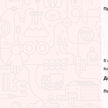
П
В 
Ко
Д
Па