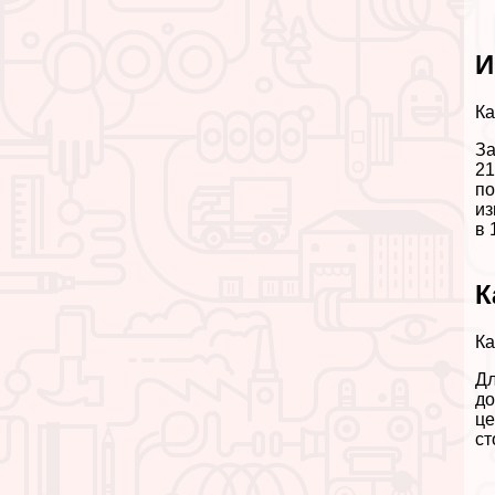
И
Ка
За
21
по
из
в 
К
Ка
Дл
до
це
ст