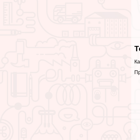
Т
Ка
Пр