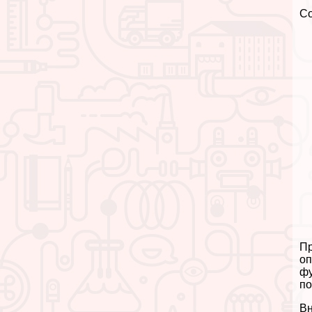
С
Пр
оп
фу
по
Вн