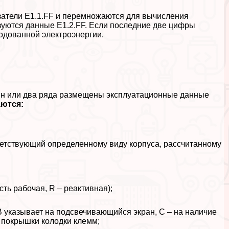
затели E1.1.FF и перемножаются для вычисления
ьзуются данные E1.2.FF. Если последние две цифры
одованной электроэнергии.
ин или два ряда размещены эксплуатационные данные
аются:
ветствующий определенному виду корпуса, рассчитанному
сть рабочая, R – реактивная);
 указывает на подсвечивающийся экран, С – на наличие
 покрышки колодки клемм;