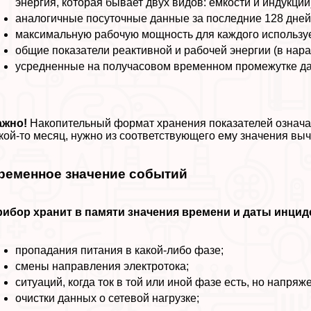
энергия, которая бывает двух видов: емкости и индукции
аналогичные посуточные данные за последние 128 дней
максимальную рабочую мощность для каждого используем
общие показатели реактивной и рабочей энергии (в нара
усредненные на получасовом временном промежутке д
ажно!
Накопительный формат хранения показателей означает
кой-то месяц, нужно из соответствующего ему значения вы
ременное значение событий
ибор хранит в памяти значения времени и даты инцид
пропадания питания в какой-либо фазе;
смены направления электротока;
ситуаций, когда ток в той или иной фазе есть, но напряж
очистки данных о сетевой нагрузке;