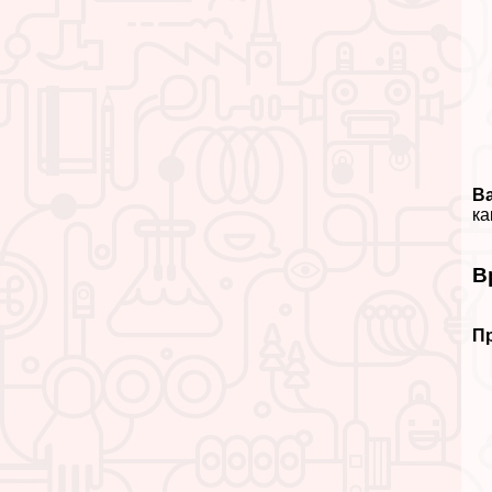
В
ка
В
Пр