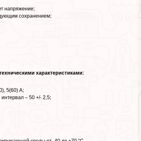
ует напряжение;
едующим сохранением;
техническими хаpaктеристиками:
), 5(60) А;
интервал – 50 +/- 2,5;
кружающей среды от -40 до +70 °С.