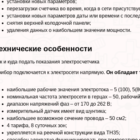
установки новых параметров;
перезагрузки счетчика во время, когда в сети присутств
установки новых параметров даты или времени с посл
снятия верхней колодочной панели;
удаления данных о наибольшем значении мощности.
ехнические особенности
к и куда подать показания электросчетчика
ибор подключается к электросети напрямую.
Он обладает 
наибольшие рабочие значения электротока – 5 (100), 5(80
номинальная частота электросети в герцах – 50, рабочий 
диапазон напряжений фаз – от 170 до 262 В;
измерительный датчик имеет вид шунтика;
наибольшее возможное сечение провода – 50 см2;
4 тарифа, 8 суточных зон;
укрепляется на реечной конструкции вида ТН35;
способен адекватно функционировать при температуре о