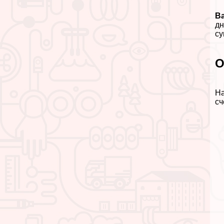
В
дн
су
О
На
сч