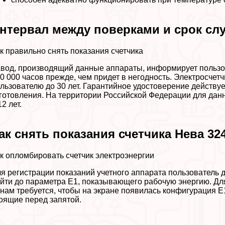
нтервал между поверками и срок с
к правильно снять показания счетчика
вод, производящий данные аппараты, информирует пользов
0 000 часов прежде, чем придет в негодность. Электросчет
льзователю до 30 лет. Гарантийное удостоверение действуе
готовления. На территории Российской Федерации для дан
12 лет.
ак снять показания счетчика Нева 32
к опломбировать счетчик электроэнергии
я регистрации показаний учетного аппарата пользователь
йти до параметра Е1, показывающего рабочую энергию. Д
нам требуется, чтобы на экране появилась конфигурация E
оящие перед запятой.