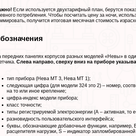
ажно!
Если используется двухтарифный план, берутся пока
евного потрeбления. Чтобы посчитать цену за ночи, испол
ммировать, получится итоговая мecячная стоимость израсх
бозначения
 передних панелях корпусов разных моделей «Невы» в од
етчика.
Слева направо, сверху вниз на приборе указыв
тип прибора (Нева МТ 3, Нева МТ 1);
следующая цифра (для модели 324 это 2) – номер, соот
на то или иное крепление;
цифра-индекс модели прибора;
класс точности;
типы регистрируемой электроэнергии (А – активная, то е
разновидность пользовательского интерфейса;
буквы, обозначающие добавочные функции, например, В
расцепителя нагрузки, S – индикатор запломбированной