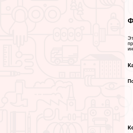
Ф
Эт
пр
ин
К
П
К