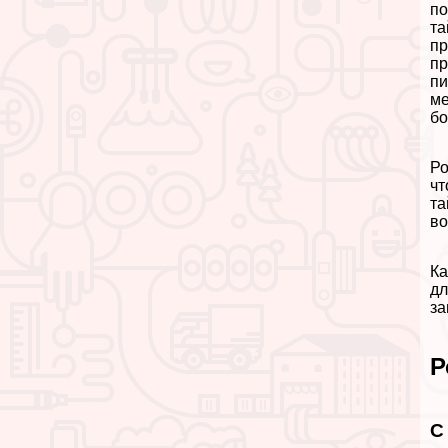
по
та
пр
пр
пи
ме
бо
Ро
чт
та
во
Ка
дл
за
Р
С