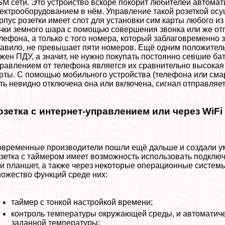
M сети. Это устройство вскоре покорит любителей автомат
ектрооборудованием в нём. Управление такой розеткой ос
рпус розетки имеет слот для установки сим карты любого 
чки земного шара с помощью совершения звонка или же отп
лефона, а только с того номера, который заблаговременно з
авило, не превышает пяти номеров. Ещё одним положительн
жен ПДУ, а значит, не нужно покупать постоянно севшие бат
равлением от телефона является их сравнительно высокая 
рты. С помощью мобильного устройства (телефона или смар
ть невидно отключена она или включена, сигнал отправляет
озетка с интернет-управлением или через WiFi
временные производители пошли ещё дальше и создали умн
зетка с таймером имеет возможность использовать подключ
и планшет, а также через некоторые операционные системы
ожество функций среде них:
таймер с тонкой настройкой времени;
контроль температуры окружающей среды, и автоматич
заданной температуры;