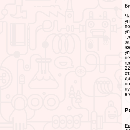
Ви
Ча
уп
по
уп
т.
за
же
уп
не
од
22
от
ди
по
ну
ег
Р
Ещ