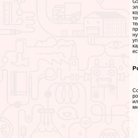
GS
эл
ко
то
те
пр
ну
уп
ка
ес
Р
Со
ро
ил
мн