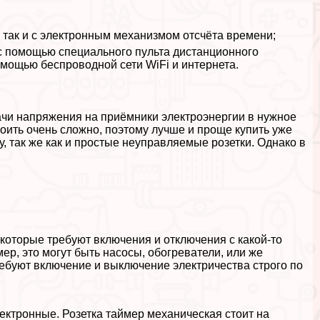
, так и с электронным механизмом отсчёта времени;
 с помощью специального пульта дистанционного
омощью беспроводной сети WiFi и интернета.
дачи напряжения на приёмники электроэнергии в нужное
оить очень сложно, поэтому лучше и проще купить уже
у, так же как и простые неуправляемые розетки. Однако в
которые требуют включения и отключения с какой-то
ер, это могут быть насосы, обогреватели, или же
ебуют включение и выключение электричества строго по
ектронные. Розетка таймер механическая стоит на