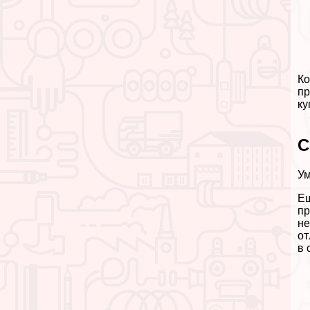
Ко
пр
ку
С
Ум
Ещ
пр
не
от
в 