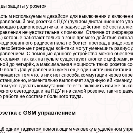
ды защиты у розеток
стым используемым девайсом для выключения и включения
равляемый вид розетки с ПДУ (пультом дистанционного упр
мощью радиопередатчика, и радиус действия её составляет
равления нечувствительна к помехам. Отличие от инфpaкрас
д.) которые работают только в зоне прямого действия сигнал
кодированного радиосигнала не боится преград в виде жел
лезобетонные преграды всё-таки могут уменьшить радиус д
равлением. С помощью данного устройства можно обеспечи
скольких, так как на пульте существуют кнопки с цифрами,
ной до четырёх, а максимальная мощность таких розеток со
0 вольт. Для управления нужен ещё один источник питания
личаются тем что, в них нет способа коммутации через оп
станционно, моментально выполняет заданную ей комaнду. 
том уже сделать коммутацию, то есть включить или же вык
жного светодиода и на ПДУ и на самой розетке, так что даж
о работе не составит большого труда.
озетка с GSM управлением
ё одним гаджетом помогающим человеку в удалённом управ