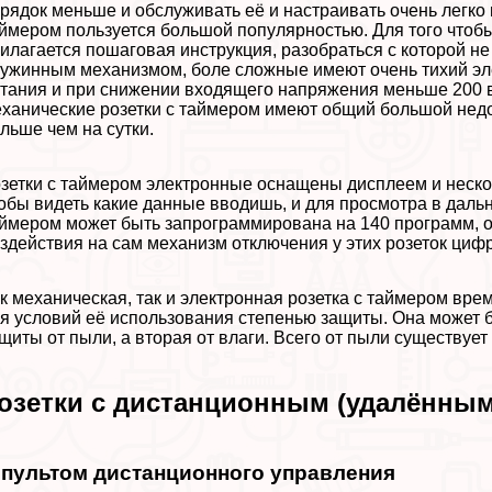
рядок меньше и обслуживать её и настраивать очень легко 
ймером пользуется большой популярностью. Для того чтобы 
илагается пошаговая инструкция, разобраться с которой не
ужинным механизмом, боле сложные имеют очень тихий эле
тания и при снижении входящего напряжения меньше 200 во
ханические розетки с таймером имеют общий большой недо
льше чем на сутки.
зетки с таймером электронные оснащены дисплеем и неско
обы видеть какие данные вводишь, и для просмотра в даль
ймером может быть запрограммирована на 140 программ, он
здействия на сам механизм отключения у этих розеток циф
к механическая, так и электронная розетка с таймером вре
я условий её использования степенью защиты. Она может б
щиты от пыли, а вторая от влаги. Всего от пыли существует
озетки с дистанционным (удалённы
 пультом дистанционного управления