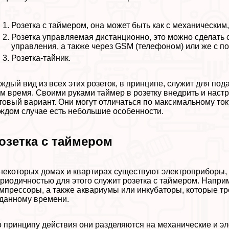
Розетка с таймером, она может быть как с механическим
Розетка управляемая дистанционно, это можно сделать
управления, а также через GSM (телефоном) или же с п
Розетка-тайник.
ждый вид из всех этих розеток, в принципе, служит для по
м время. Своими руками таймер в розетку внедрить и настр
товый вариант. Они могут отличаться по максимальному ток
ждом случае есть небольшие особенности.
озетка с таймером
некоторых домах и квартирах существуют электроприборы, 
риодичностью для этого служит розетка с таймером. Наприм
мпрессоры, а также аквариумы или инкубаторы, которые тр
данному времени.
 принципу действия они разделяются на механические и эл