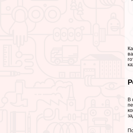
Ка
ва
го
ка
Р
В 
пе
ко
за
По