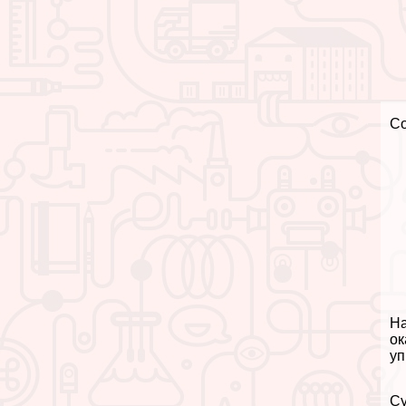
С
На
ок
уп
Су