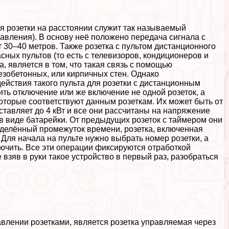
 розетки на расстоянии служит так называемый
авления). В основу неё положено передача сигнала с
 30–40 метров. Также розетка с пультом дистанционного
ных пультов (то есть с телевизоров, кондиционеров и
а, является в том, что такая связь с помощью
езобетонных, или кирпичных стен. Однако
ействия такого пульта для розетки с дистанционным
ть отключение или же включение не одной розеток, а
 которые соответствуют данным розеткам. Их может быть от
ставляет до 4 кВт и все они рассчитаны на напряжение
 в виде батарейки. От предыдущих розеток с таймером они
ределённый промежуток времени, розетка, включенная
Для начала на пульте нужно выбрать номер розетки, а
лючить. Все эти операции фиксируются отработкой
е взяв в руки такое устройство в первый раз, разобраться
лении розетками, является розетка управляемая через