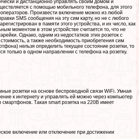
ически и дистанционно управлять своим домом и
уществляется с помощью мобильного телефона, для этого
из операторов. Произвести включение можно из любой
равки SMS сообщения на эту сим карту, но не с любого
арегистрирован в памяти этого устройства, и их число, как
ым моментом в этом устройстве считается то, что не
арейки. Однако, одним из недостатков этих розеток с
стоимость, а также необходимость приобретения сим
тфона) нельзя определить текущее состояние розетки, то
ся только в одном направлении с телефона на розетку.
ые розетки на основе беспроводной связи WiFi. Умная
ение к интернету и управлять ей можно через компьютер
 смартфонов. Такая smart розетка на 220В имеет
еское включение или отключение при достижении